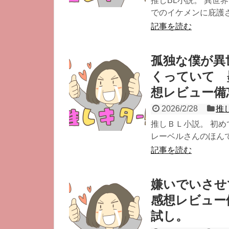
推しBL小説。 異世
でのイケメンに庇護さ
記事を読む
孤独な僕が異
くっていて 
想レビュー備
2026/2/28
推
推しＢＬ小説。 初
レーベルさんのほんで
記事を読む
嫌いでいさせ
感想レビュー
試し。