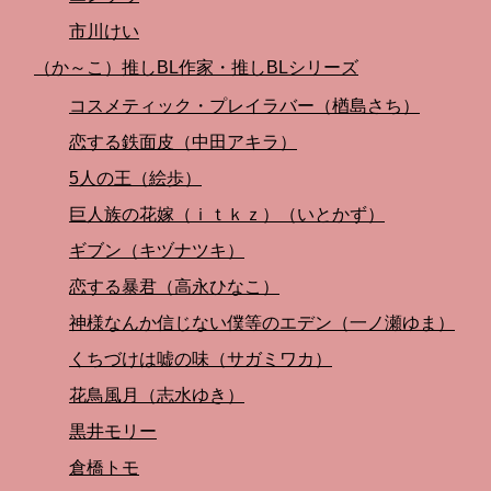
市川けい
（か～こ）推しBL作家・推しBLシリーズ
コスメティック・プレイラバー（楢島さち）
恋する鉄面皮（中田アキラ）
5人の王（絵歩）
巨人族の花嫁（ｉｔｋｚ）（いとかず）
ギブン（キヅナツキ）
恋する暴君（高永ひなこ）
神様なんか信じない僕等のエデン（一ノ瀬ゆま）
くちづけは嘘の味（サガミワカ）
花鳥風月（志水ゆき）
黒井モリー
倉橋トモ