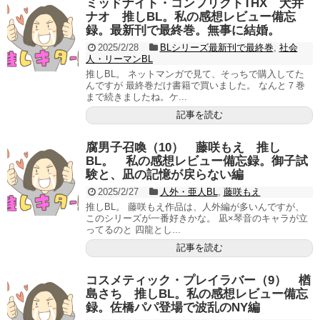
ミッドナイト・コンフリクトTHX 犬井
ナオ 推しBL。私の感想レビュー備忘
録。最新刊で最終巻。無事に結婚。
2025/2/28
BLシリーズ最新刊で最終巻
,
社会
人・リーマンBL
推しBL。 ネットマンガで見て、そっちで購入してた
んですが 最終巻だけ書籍で買いました。 なんと７巻
まで続きましたね。ケ...
記事を読む
腐男子召喚（10） 藤咲もえ 推し
BL。 私の感想レビュー備忘録。御子試
験と、凪の記憶が戻らない編
2025/2/27
人外・亜人BL
,
藤咲もえ
推しBL。 藤咲もえ作品は、人外編が多いんですが、
このシリーズが一番好きかな。 凪×琴音のキャラが立
ってるのと 四龍とし...
記事を読む
コスメティック・プレイラバー（9） 楢
島さち 推しBL。私の感想レビュー備忘
録。佐橋パパ登場で波乱のNY編