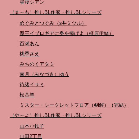
昼寝シアン
（ま～も）推しBL作家・推しBLシリーズ
めぐみとつぐみ（s井ミツル）
魔王イブロギアに身を捧げよ（梶原伊緒）
百瀬あん
桃季さえ
みちのくアタミ
南月（みなづき）ゆう
待緒イサミ
松基羊
ミスター・シークレットフロア（剣解）（完結）
（や～よ）推しBL作家・推しBLシリーズ
山本小鉄子
山田2丁目