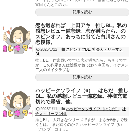
富田くんとこのカ...
記事を読む
恋も過ぎれば 上田アキ 推しBL。私の
感想レビュー備忘録。恋が満ちたら、の
スピンオフ。あっちに出てた白川さんの
恋模様。
2025/1/12
スピンオフBL
,
社会人・リーマン
BL
推しBL。 作家買いですね 恋が満ちたら、もそうです
が、この作家さんは絵柄が色っぽい 今回も、イケメン
二人のメイクラブを...
記事を読む
ハッピークソライフ（6） はらだ 推し
BL。私の感想レビュー備忘録。神様充電
切れで帰省、他。
2025/1/11
ハッピークソライフ（はらだ）
,
社
会人・リーマンBL
推しBL。 大好きなシリーズですが、まさか6巻まで続
くとは。 まだ続くのか？ ハッピークソライフ（6）
（バンブーコミッ...