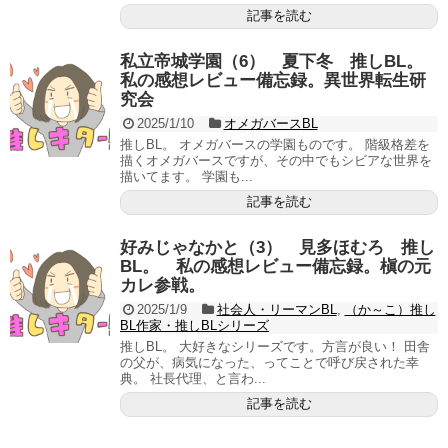
記事を読む
私立帝城学園（6） 夏下冬 推しBL。
私の感想レビュー備忘録。異世界転生研
究会
2025/1/10
オメガバースBL
推しBL。 オメガバースの学園ものです。 階級格差を
描くオメガバースですが、その中でもシビアな世界を
描いてます。 学園も...
記事を読む
好みじゃなかと（3） 見多ほむろ 推し
BL。 私の感想レビュー備忘録。槇の元
カレ参戦。
2025/1/9
社会人・リーマンBL
,
（か～こ）推し
BL作家・推しBLシリーズ
推しBL。 大好きなシリーズです。方言が良い！ 田舎
の父が、病気になった、ってことで呼び戻された幸
典。 社長代理、と言わ...
記事を読む