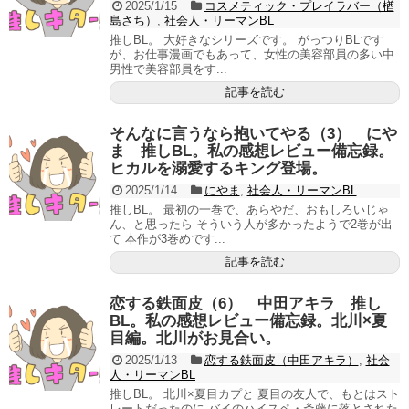
2025/1/15
コスメティック・プレイラバー（楢
島さち）
,
社会人・リーマンBL
推しBL。 大好きなシリーズです。 がっつりBLです
が、お仕事漫画でもあって、女性の美容部員の多い中
男性で美容部員をす...
記事を読む
そんなに言うなら抱いてやる（3） にや
ま 推しBL。私の感想レビュー備忘録。
ヒカルを溺愛するキング登場。
2025/1/14
にやま
,
社会人・リーマンBL
推しBL。 最初の一巻で、あらやだ、おもしろいじゃ
ん、と思ったら そういう人が多かったようで2巻が出
て 本作が3巻めです...
記事を読む
恋する鉄面皮（6） 中田アキラ 推し
BL。私の感想レビュー備忘録。北川×夏
目編。北川がお見合い。
2025/1/13
恋する鉄面皮（中田アキラ）
,
社会
人・リーマンBL
推しBL。 北川×夏目カプと 夏目の友人で、もとはスト
レートだったのに バイのハイスペ・斎藤に落とされた