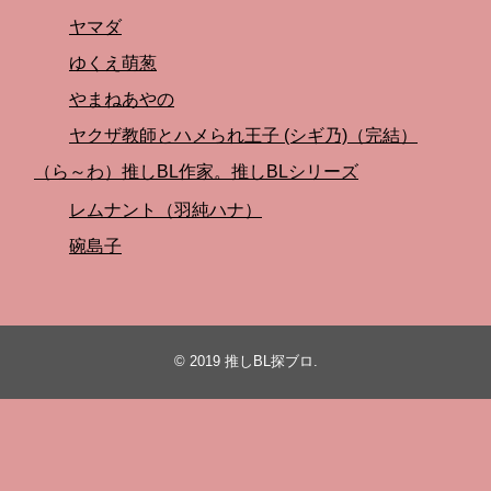
ヤマダ
ゆくえ萌葱
やまねあやの
ヤクザ教師とハメられ王子 (シギ乃)（完結）
（ら～わ）推しBL作家。推しBLシリーズ
レムナント（羽純ハナ）
碗島子
© 2019
推しBL探ブロ
.