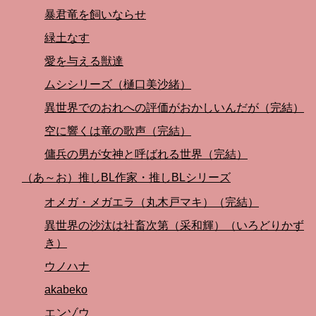
暴君竜を飼いならせ
緑土なす
愛を与える獣達
ムシシリーズ（樋口美沙緒）
異世界でのおれへの評価がおかしいんだが（完結）
空に響くは竜の歌声（完結）
傭兵の男が女神と呼ばれる世界（完結）
（あ～お）推しBL作家・推しBLシリーズ
オメガ・メガエラ（丸木戸マキ）（完結）
異世界の沙汰は社畜次第（采和輝）（いろどりかず
き）
ウノハナ
akabeko
エンゾウ