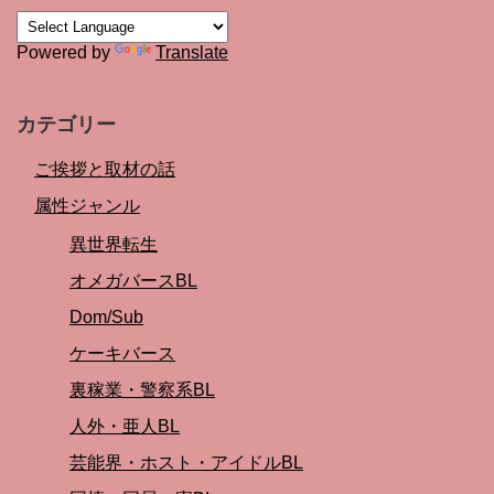
Powered by
Translate
カテゴリー
ご挨拶と取材の話
属性ジャンル
異世界転生
オメガバースBL
Dom/Sub
ケーキバース
裏稼業・警察系BL
人外・亜人BL
芸能界・ホスト・アイドルBL