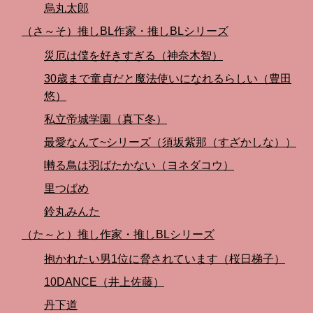
烏丸太郎
（さ～そ）推しBL作家・推しBLシリーズ
災厄は僕を好きすぎる（神奈木智）
30歳まで童貞だと魔法使いになれるらしい（豊田
悠）
私立帝城学園（真下冬）
最愛なんて~シリーズ（須坂紫那（すざかしな））
囀る鳥は羽ばたかない（ヨネダコウ）
里つばめ
鈴丸みんた
（た～と）推し作家・推しBLシリーズ
抱かれたい男1位に脅されています（桜日梯子）
10DANCE（井上佐藤）
丹下道