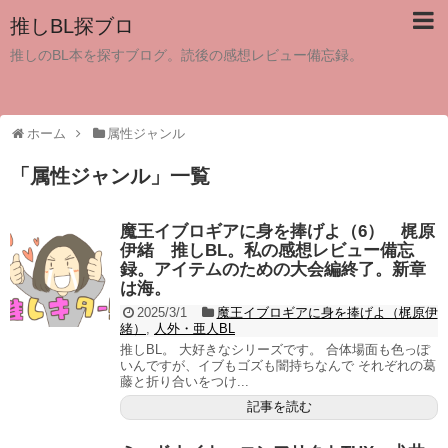
推しBL探ブロ
推しのBL本を探すブログ。読後の感想レビュー備忘録。
ホーム
属性ジャンル
「
属性ジャンル
」
一覧
魔王イブロギアに身を捧げよ（6） 梶原
伊緒 推しBL。私の感想レビュー備忘
録。アイテムのための大会編終了。新章
は海。
2025/3/1
魔王イブロギアに身を捧げよ（梶原伊
緒）
,
人外・亜人BL
推しBL。 大好きなシリーズです。 合体場面も色っぽ
いんですが、イブもゴズも闇持ちなんで それぞれの葛
藤と折り合いをつけ...
記事を読む