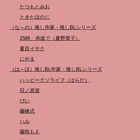
たつもとみお
ときたほのじ
（な～の）推し作家・推しBLシリーズ
25時、赤坂で（夏野寛子）
夏目イサク
にやま
（は～ほ）推しBL作家・推しBLシリーズ
ハッピークソライフ（はらだ）
日ノ原巡
ぴい
藤峰式
ハル
藤咲もえ