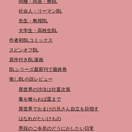
同棲・同居・寮BL
社会人・リーマンBL
先生・教授BL
大学生・高校生BL
作者初BLコミックス
スピンオフBL
原作付きBL漫画
BLシリーズ最新刊で最終巻
推しBL小説レビュー
異世界の沙汰は社畜次第
毒を喰らわば皿まで
異世界でおまけの兄さん自立を目指す
はなれがたいけもの
悪役のご令息のどうにかしたい日常