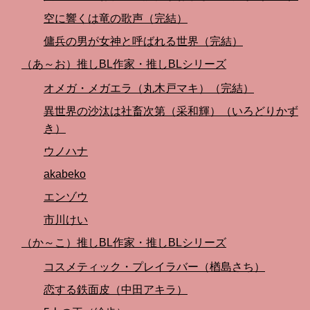
空に響くは竜の歌声（完結）
傭兵の男が女神と呼ばれる世界（完結）
（あ～お）推しBL作家・推しBLシリーズ
オメガ・メガエラ（丸木戸マキ）（完結）
異世界の沙汰は社畜次第（采和輝）（いろどりかず
き）
ウノハナ
akabeko
エンゾウ
市川けい
（か～こ）推しBL作家・推しBLシリーズ
コスメティック・プレイラバー（楢島さち）
恋する鉄面皮（中田アキラ）