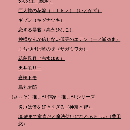
5人の王（絵歩）
巨人族の花嫁（ｉｔｋｚ）（いとかず）
ギブン（キヅナツキ）
恋する暴君（高永ひなこ）
神様なんか信じない僕等のエデン（一ノ瀬ゆま）
くちづけは嘘の味（サガミワカ）
花鳥風月（志水ゆき）
黒井モリー
倉橋トモ
烏丸太郎
（さ～そ）推しBL作家・推しBLシリーズ
災厄は僕を好きすぎる（神奈木智）
30歳まで童貞だと魔法使いになれるらしい（豊田
悠）