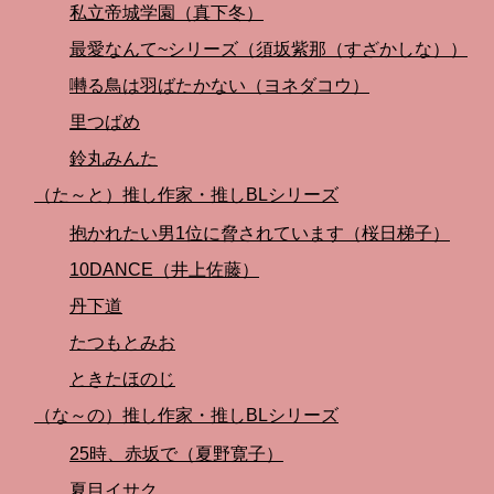
私立帝城学園（真下冬）
最愛なんて~シリーズ（須坂紫那（すざかしな））
囀る鳥は羽ばたかない（ヨネダコウ）
里つばめ
鈴丸みんた
（た～と）推し作家・推しBLシリーズ
抱かれたい男1位に脅されています（桜日梯子）
10DANCE（井上佐藤）
丹下道
たつもとみお
ときたほのじ
（な～の）推し作家・推しBLシリーズ
25時、赤坂で（夏野寛子）
夏目イサク