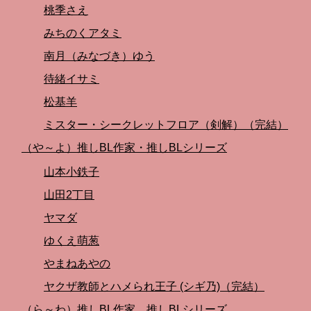
桃季さえ
みちのくアタミ
南月（みなづき）ゆう
待緒イサミ
松基羊
ミスター・シークレットフロア（剣解）（完結）
（や～よ）推しBL作家・推しBLシリーズ
山本小鉄子
山田2丁目
ヤマダ
ゆくえ萌葱
やまねあやの
ヤクザ教師とハメられ王子 (シギ乃)（完結）
（ら～わ）推しBL作家。推しBLシリーズ