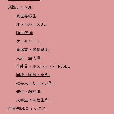
属性ジャンル
異世界転生
オメガバースBL
Dom/Sub
ケーキバース
裏稼業・警察系BL
人外・亜人BL
芸能界・ホスト・アイドルBL
同棲・同居・寮BL
社会人・リーマンBL
先生・教授BL
大学生・高校生BL
作者初BLコミックス