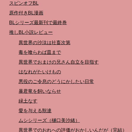
スピンオフBL
原作付きBL漫画
BLシリーズ最新刊で最終巻
推しBL小説レビュー
異世界の沙汰は社畜次第
毒を喰らわば皿まで
異世界でおまけの兄さん自立を目指す
はなれがたいけもの
悪役のご令息のどうにかしたい日常
暴君竜を飼いならせ
緑土なす
愛を与える獣達
ムシシリーズ（樋口美沙緒）
異世界でのおれへの評価がおかしいんだが（完結）