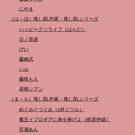
にやま
（は～ほ）推しBL作家・推しBLシリーズ
ハッピークソライフ（はらだ）
日ノ原巡
ぴい
藤峰式
ハル
藤咲もえ
昼寝シアン
（ま～も）推しBL作家・推しBLシリーズ
めぐみとつぐみ（s井ミツル）
魔王イブロギアに身を捧げよ（梶原伊緒）
百瀬あん