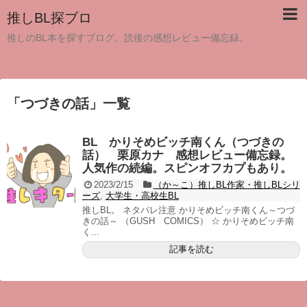
推しBL探ブロ
推しのBL本を探すブログ。読後の感想レビュー備忘録。
「
つづきの話
」
一覧
BL かりそめビッチ南くん（つづきの
話） 栗原カナ 感想レビュー備忘録。
人気作の続編。スピンオフカプもあり。
2023/2/15
（か～こ）推しBL作家・推しBLシリ
ーズ
,
大学生・高校生BL
推しBL。 ネタバレ注意 かりそめビッチ南くん～つづ
きの話～ （GUSH COMICS） ☆ かりそめビッチ南
く...
記事を読む