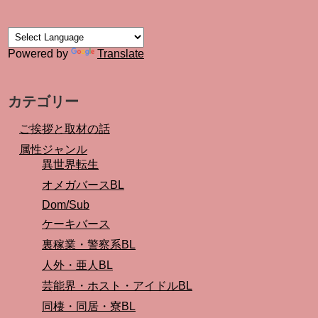
Powered by
Translate
カテゴリー
ご挨拶と取材の話
属性ジャンル
異世界転生
オメガバースBL
Dom/Sub
ケーキバース
裏稼業・警察系BL
人外・亜人BL
芸能界・ホスト・アイドルBL
同棲・同居・寮BL