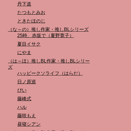
丹下道
たつもとみお
ときたほのじ
（な～の）推し作家・推しBLシリーズ
25時、赤坂で（夏野寛子）
夏目イサク
にやま
（は～ほ）推しBL作家・推しBLシリー
ズ
ハッピークソライフ（はらだ）
日ノ原巡
ぴい
藤峰式
ハル
藤咲もえ
昼寝シアン