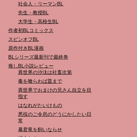
社会人・リーマンBL
先生・教授BL
大学生・高校生BL
作者初BLコミックス
スピンオフBL
原作付きBL漫画
BLシリーズ最新刊で最終巻
推しBL小説レビュー
異世界の沙汰は社畜次第
毒を喰らわば皿まで
異世界でおまけの兄さん自立を目
指す
はなれがたいけもの
悪役のご令息のどうにかしたい日
常
暴君竜を飼いならせ