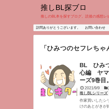
推しBL探ブロ
推しのBL本を探すブログ。読後の感想レ
訪問ありがとうございます。
お問い合わせ
「
ひみつのセフレちゃ
BL ひみ
心編 ヤ
ーズ9巻目
2021/9/9
推しBLシリーズ
作家買いしたシ
けのあとがきが好