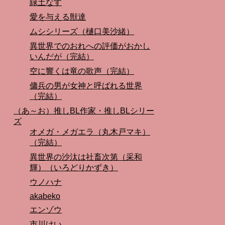
緑土なす
愛を与える獣達
ムシシリーズ（樋口美沙緒）
異世界でのおれへの評価がおかし
いんだが（完結）
空に響くは竜の歌声（完結）
傭兵の男が女神と呼ばれる世界
（完結）
（あ～お）推しBL作家・推しBLシリー
ズ
オメガ・メガエラ（丸木戸マキ）
（完結）
異世界の沙汰は社畜次第（采和
輝）（いろどりかずき）
ウノハナ
akabeko
エンゾウ
市川けい