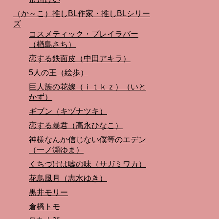
（か～こ）推しBL作家・推しBLシリー
ズ
コスメティック・プレイラバー
（楢島さち）
恋する鉄面皮（中田アキラ）
5人の王（絵歩）
巨人族の花嫁（ｉｔｋｚ）（いと
かず）
ギブン（キヅナツキ）
恋する暴君（高永ひなこ）
神様なんか信じない僕等のエデン
（一ノ瀬ゆま）
くちづけは嘘の味（サガミワカ）
花鳥風月（志水ゆき）
黒井モリー
倉橋トモ