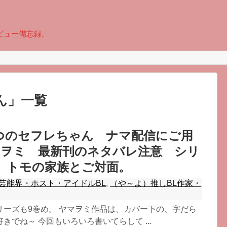
ビュー備忘録。
ん
」
一覧
つのセフレちゃん ナマ配信にご用
マヲミ 最新刊のネタバレ注意 シリ
。トモの家族とご対面。
芸能界・ホスト・アイドルBL
,
（や～よ）推しBL作家・
リーズも9巻め。 ヤマヲミ作品は、カバー下の、字だら
きでね～ 今回もいろいろ書いてらして ...