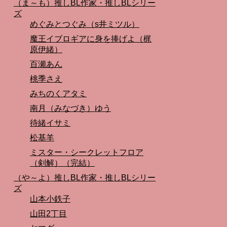
（ま～も）推しBL作家・推しBLシリー
ズ
めぐみとつぐみ（s井ミツル）
魔王イブロギアに身を捧げよ（梶
原伊緒）
百瀬あん
桃季さえ
みちのくアタミ
南月（みなづき）ゆう
待緒イサミ
松基羊
ミスター・シークレットフロア
（剣解）（完結）
（や～よ）推しBL作家・推しBLシリー
ズ
山本小鉄子
山田2丁目