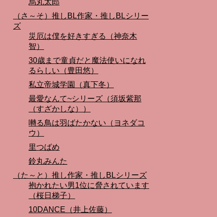
烏丸太郎
（さ～そ）推しBL作家・推しBLシリー
ズ
災厄は僕を好きすぎる（神奈木
智）
30歳まで童貞だと魔法使いになれ
るらしい（豊田悠）
私立帝城学園（真下冬）
最愛なんて~シリーズ（須坂紫那
（すざかしな））
囀る鳥は羽ばたかない（ヨネダコ
ウ）
里つばめ
鈴丸みんた
（た～と）推し作家・推しBLシリーズ
抱かれたい男1位に脅されています
（桜日梯子）
10DANCE（井上佐藤）