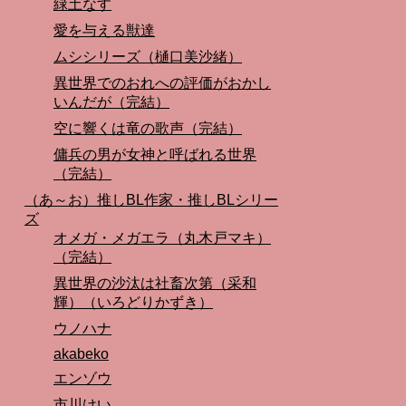
緑土なす
愛を与える獣達
ムシシリーズ（樋口美沙緒）
異世界でのおれへの評価がおかし
いんだが（完結）
空に響くは竜の歌声（完結）
傭兵の男が女神と呼ばれる世界
（完結）
（あ～お）推しBL作家・推しBLシリー
ズ
オメガ・メガエラ（丸木戸マキ）
（完結）
異世界の沙汰は社畜次第（采和
輝）（いろどりかずき）
ウノハナ
akabeko
エンゾウ
市川けい