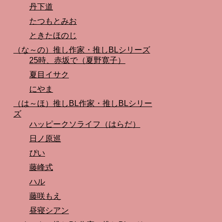
丹下道
たつもとみお
ときたほのじ
（な～の）推し作家・推しBLシリーズ
25時、赤坂で（夏野寛子）
夏目イサク
にやま
（は～ほ）推しBL作家・推しBLシリー
ズ
ハッピークソライフ（はらだ）
日ノ原巡
ぴい
藤峰式
ハル
藤咲もえ
昼寝シアン