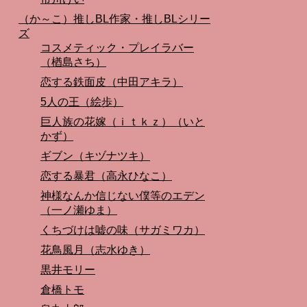
（か～こ）推しBL作家・推しBLシリー
ズ
コスメティック・プレイラバー
（楢島さち）
恋する鉄面皮（中田アキラ）
5人の王（絵歩）
巨人族の花嫁（ｉｔｋｚ）（いと
かず）
ギブン（キヅナツキ）
恋する暴君（高永ひなこ）
神様なんか信じない僕等のエデン
（一ノ瀬ゆま）
くちづけは嘘の味（サガミワカ）
花鳥風月（志水ゆき）
黒井モリー
倉橋トモ