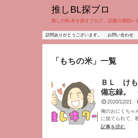
推しBL探ブロ
推しのBL本を探すブログ。読後の感想レ
訪問ありがとうございます。
お問い合わせ
「
もちの米
」
一覧
ＢＬ け
備忘録。
2020/12/21
俺のおにくちゃ
に捨てられて、殴
記事を読む