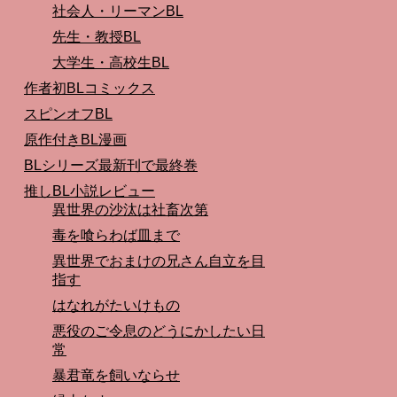
社会人・リーマンBL
先生・教授BL
大学生・高校生BL
作者初BLコミックス
スピンオフBL
原作付きBL漫画
BLシリーズ最新刊で最終巻
推しBL小説レビュー
異世界の沙汰は社畜次第
毒を喰らわば皿まで
異世界でおまけの兄さん自立を目
指す
はなれがたいけもの
悪役のご令息のどうにかしたい日
常
暴君竜を飼いならせ