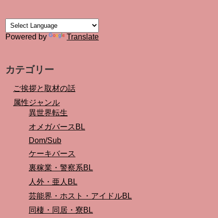
Powered by
Translate
カテゴリー
ご挨拶と取材の話
属性ジャンル
異世界転生
オメガバースBL
Dom/Sub
ケーキバース
裏稼業・警察系BL
人外・亜人BL
芸能界・ホスト・アイドルBL
同棲・同居・寮BL