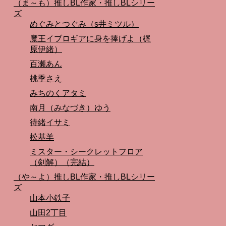
（ま～も）推しBL作家・推しBLシリー
ズ
めぐみとつぐみ（s井ミツル）
魔王イブロギアに身を捧げよ（梶
原伊緒）
百瀬あん
桃季さえ
みちのくアタミ
南月（みなづき）ゆう
待緒イサミ
松基羊
ミスター・シークレットフロア
（剣解）（完結）
（や～よ）推しBL作家・推しBLシリー
ズ
山本小鉄子
山田2丁目