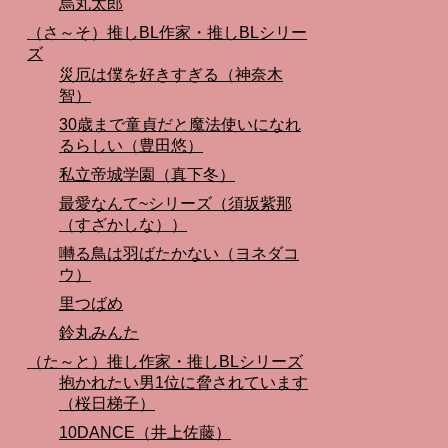
烏丸太郎
（さ～そ）推しBL作家・推しBLシリー
ズ
災厄は僕を好きすぎる（神奈木
智）
30歳まで童貞だと魔法使いになれ
るらしい（豊田悠）
私立帝城学園（真下冬）
最愛なんて~シリーズ（須坂紫那
（すざかしな））
囀る鳥は羽ばたかない（ヨネダコ
ウ）
里つばめ
鈴丸みんた
（た～と）推し作家・推しBLシリーズ
抱かれたい男1位に脅されています
（桜日梯子）
10DANCE（井上佐藤）