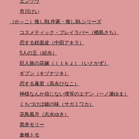
エンゾウ
市川けい
（か～こ）推しBL作家・推しBLシリーズ
コスメティック・プレイラバー（楢島さち）
恋する鉄面皮（中田アキラ）
5人の王（絵歩）
巨人族の花嫁（ｉｔｋｚ）（いとかず）
ギブン（キヅナツキ）
恋する暴君（高永ひなこ）
神様なんか信じない僕等のエデン（一ノ瀬ゆま）
くちづけは嘘の味（サガミワカ）
花鳥風月（志水ゆき）
黒井モリー
倉橋トモ