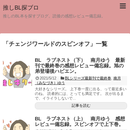
推しBL探ブロ
推しのBL本を探すブログ。読後の感想レビュー備忘録。
「
チェンジワールドのスピンオフ
」
一覧
BL ラブネスト（下） 南月ゆう 最新
刊で最終巻の感想レビュー備忘録。旭の
弟登場後ハピエン。
2021/5/12
BLシリーズ最新刊で最終巻
,
南月
（みなづき）ゆう
大好きなシリーズ。 上下巻一度に出る、って最近多い
のね。 読者的には、とっても満足です。 次が出るま
で、イライラしないで...
記事を読む
BL ラブネスト（上） 南月ゆう 感想
レビュー備忘録。スピンオフで上下巻。