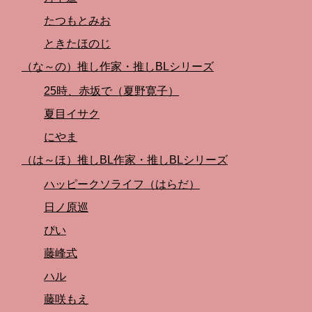
たつもとみお
ときたほのじ
（な～の）推し作家・推しBLシリーズ
25時、赤坂で（夏野寛子）
夏目イサク
にやま
（は～ほ）推しBL作家・推しBLシリーズ
ハッピークソライフ（はらだ）
日ノ原巡
ぴい
藤峰式
ハル
藤咲もえ