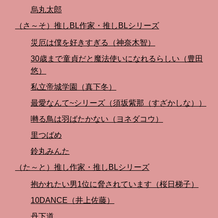
烏丸太郎
（さ～そ）推しBL作家・推しBLシリーズ
災厄は僕を好きすぎる（神奈木智）
30歳まで童貞だと魔法使いになれるらしい（豊田
悠）
私立帝城学園（真下冬）
最愛なんて~シリーズ（須坂紫那（すざかしな））
囀る鳥は羽ばたかない（ヨネダコウ）
里つばめ
鈴丸みんた
（た～と）推し作家・推しBLシリーズ
抱かれたい男1位に脅されています（桜日梯子）
10DANCE（井上佐藤）
丹下道