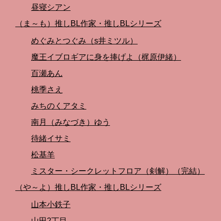
昼寝シアン
（ま～も）推しBL作家・推しBLシリーズ
めぐみとつぐみ（s井ミツル）
魔王イブロギアに身を捧げよ（梶原伊緒）
百瀬あん
桃季さえ
みちのくアタミ
南月（みなづき）ゆう
待緒イサミ
松基羊
ミスター・シークレットフロア（剣解）（完結）
（や～よ）推しBL作家・推しBLシリーズ
山本小鉄子
山田2丁目