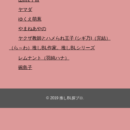
ヤマダ
ゆくえ萌葱
やまねあやの
ヤクザ教師とハメられ王子 (シギ乃)（完結）
（ら～わ）推しBL作家。推しBLシリーズ
レムナント（羽純ハナ）
碗島子
© 2019
推しBL探ブロ
.