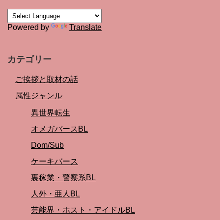
Powered by
Translate
カテゴリー
ご挨拶と取材の話
属性ジャンル
異世界転生
オメガバースBL
Dom/Sub
ケーキバース
裏稼業・警察系BL
人外・亜人BL
芸能界・ホスト・アイドルBL