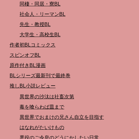
同棲・同居・寮BL
社会人・リーマンBL
先生・教授BL
大学生・高校生BL
作者初BLコミックス
スピンオフBL
原作付きBL漫画
BLシリーズ最新刊で最終巻
推しBL小説レビュー
異世界の沙汰は社畜次第
毒を喰らわば皿まで
異世界でおまけの兄さん自立を目指す
はなれがたいけもの
悪役のご令息のどうにかしたい日常