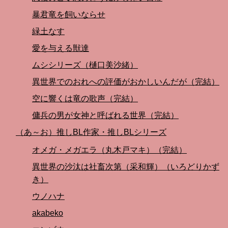
暴君竜を飼いならせ
緑土なす
愛を与える獣達
ムシシリーズ（樋口美沙緒）
異世界でのおれへの評価がおかしいんだが（完結）
空に響くは竜の歌声（完結）
傭兵の男が女神と呼ばれる世界（完結）
（あ～お）推しBL作家・推しBLシリーズ
オメガ・メガエラ（丸木戸マキ）（完結）
異世界の沙汰は社畜次第（采和輝）（いろどりかず
き）
ウノハナ
akabeko