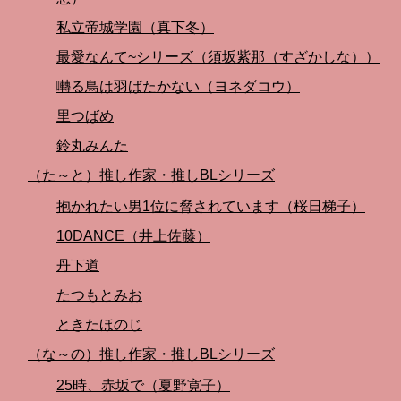
私立帝城学園（真下冬）
最愛なんて~シリーズ（須坂紫那（すざかしな））
囀る鳥は羽ばたかない（ヨネダコウ）
里つばめ
鈴丸みんた
（た～と）推し作家・推しBLシリーズ
抱かれたい男1位に脅されています（桜日梯子）
10DANCE（井上佐藤）
丹下道
たつもとみお
ときたほのじ
（な～の）推し作家・推しBLシリーズ
25時、赤坂で（夏野寛子）