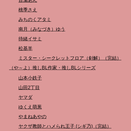
百瀬あん
桃季さえ
みちのくアタミ
南月（みなづき）ゆう
待緒イサミ
松基羊
ミスター・シークレットフロア（剣解）（完結）
（や～よ）推しBL作家・推しBLシリーズ
山本小鉄子
山田2丁目
ヤマダ
ゆくえ萌葱
やまねあやの
ヤクザ教師とハメられ王子 (シギ乃)（完結）