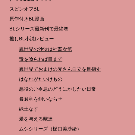
スピンオフBL
原作付きBL漫画
BLシリーズ最新刊で最終巻
推しBL小説レビュー
異世界の沙汰は社畜次第
毒を喰らわば皿まで
異世界でおまけの兄さん自立を目指す
はなれがたいけもの
悪役のご令息のどうにかしたい日常
暴君竜を飼いならせ
緑土なす
愛を与える獣達
ムシシリーズ（樋口美沙緒）