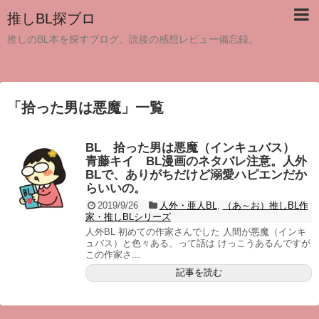
推しBL探ブロ
推しのBL本を探すブログ。読後の感想レビュー備忘録。
「
拾った男は悪魔
」
一覧
BL 拾った男は悪魔（インキュバス）
青藤キイ BL漫画のネタバレ注意。人外
BLで、ありがちだけど溺愛ハピエンだか
らいいの。
2019/9/26
人外・亜人BL
,
（あ～お）推しBL作
家・推しBLシリーズ
人外BL 初めての作家さんでした 人間が悪魔（インキ
ュバス）と色々ある、って話は けっこうあるんですが
この作家さ...
記事を読む