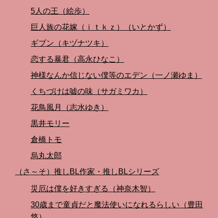
5人の王（絵歩）
巨人族の花嫁（ｉｔｋｚ）（いとかず）
ギブン（キヅナツキ）
恋する暴君（高永ひなこ）
神様なんか信じない僕等のエデン（一ノ瀬ゆま）
くちづけは嘘の味（サガミワカ）
花鳥風月（志水ゆき）
黒井モリー
倉橋トモ
烏丸太郎
（さ～そ）推しBL作家・推しBLシリーズ
災厄は僕を好きすぎる（神奈木智）
30歳まで童貞だと魔法使いになれるらしい（豊田
悠）