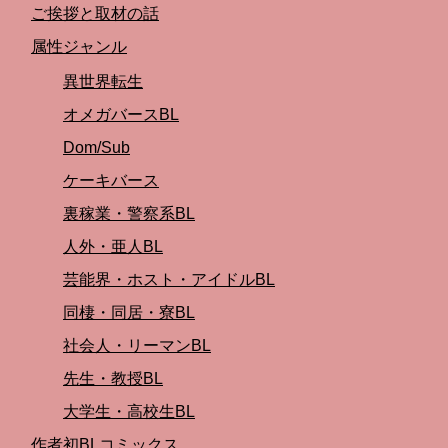
ご挨拶と取材の話
属性ジャンル
異世界転生
オメガバースBL
Dom/Sub
ケーキバース
裏稼業・警察系BL
人外・亜人BL
芸能界・ホスト・アイドルBL
同棲・同居・寮BL
社会人・リーマンBL
先生・教授BL
大学生・高校生BL
作者初BLコミックス