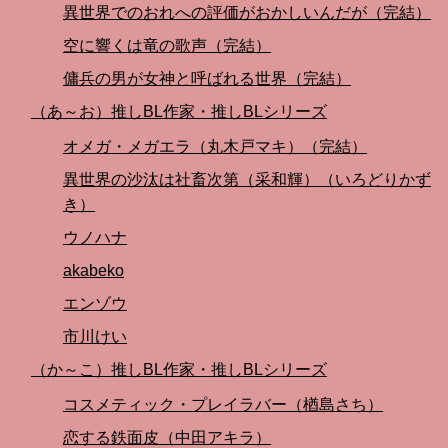
異世界でのおれへの評価がおかしいんだが（完結）
空に響くは竜の歌声（完結）
傭兵の男が女神と呼ばれる世界（完結）
（あ～お）推しBL作家・推しBLシリーズ
オメガ・メガエラ（丸木戸マキ）（完結）
異世界の沙汰は社畜次第（采和輝）（いろどりかず
き）
ウノハナ
akabeko
エンゾウ
市川けい
（か～こ）推しBL作家・推しBLシリーズ
コスメティック・プレイラバー（楢島さち）
恋する鉄面皮（中田アキラ）