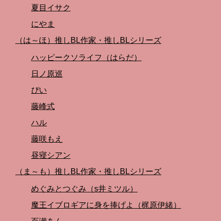
夏目イサク
にやま
（は～ほ）推しBL作家・推しBLシリーズ
ハッピークソライフ（はらだ）
日ノ原巡
ぴい
藤峰式
ハル
藤咲もえ
昼寝シアン
（ま～も）推しBL作家・推しBLシリーズ
めぐみとつぐみ（s井ミツル）
魔王イブロギアに身を捧げよ（梶原伊緒）