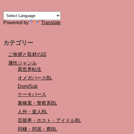
Powered by
Translate
カテゴリー
ご挨拶と取材の話
属性ジャンル
異世界転生
オメガバースBL
Dom/Sub
ケーキバース
裏稼業・警察系BL
人外・亜人BL
芸能界・ホスト・アイドルBL
同棲・同居・寮BL