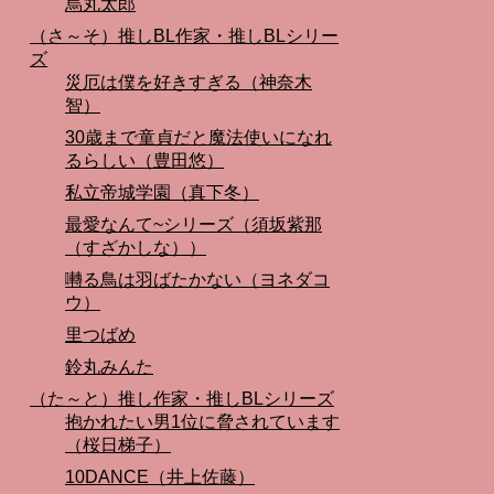
烏丸太郎
（さ～そ）推しBL作家・推しBLシリー
ズ
災厄は僕を好きすぎる（神奈木
智）
30歳まで童貞だと魔法使いになれ
るらしい（豊田悠）
私立帝城学園（真下冬）
最愛なんて~シリーズ（須坂紫那
（すざかしな））
囀る鳥は羽ばたかない（ヨネダコ
ウ）
里つばめ
鈴丸みんた
（た～と）推し作家・推しBLシリーズ
抱かれたい男1位に脅されています
（桜日梯子）
10DANCE（井上佐藤）