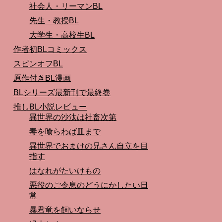
社会人・リーマンBL
先生・教授BL
大学生・高校生BL
作者初BLコミックス
スピンオフBL
原作付きBL漫画
BLシリーズ最新刊で最終巻
推しBL小説レビュー
異世界の沙汰は社畜次第
毒を喰らわば皿まで
異世界でおまけの兄さん自立を目
指す
はなれがたいけもの
悪役のご令息のどうにかしたい日
常
暴君竜を飼いならせ