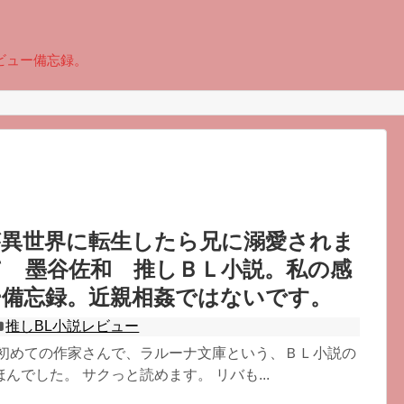
ビュー備忘録。
が異世界に転生したら兄に溺愛されま
て 墨谷佐和 推しＢＬ小説。私の感
ー備忘録。近親相姦ではないです。
推しBL小説レビュー
 初めての作家さんで、ラルーナ文庫という、ＢＬ小説の
んでした。 サクっと読めます。 リバも...