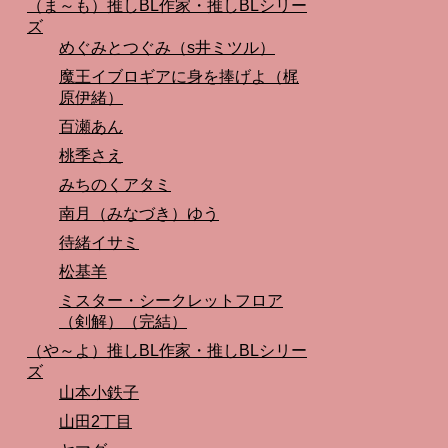
（ま～も）推しBL作家・推しBLシリー
ズ
めぐみとつぐみ（s井ミツル）
魔王イブロギアに身を捧げよ（梶
原伊緒）
百瀬あん
桃季さえ
みちのくアタミ
南月（みなづき）ゆう
待緒イサミ
松基羊
ミスター・シークレットフロア
（剣解）（完結）
（や～よ）推しBL作家・推しBLシリー
ズ
山本小鉄子
山田2丁目