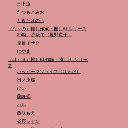
丹下道
たつもとみお
ときたほのじ
（な～の）推し作家・推しBLシリーズ
25時、赤坂で（夏野寛子）
夏目イサク
にやま
（は～ほ）推しBL作家・推しBLシリー
ズ
ハッピークソライフ（はらだ）
日ノ原巡
ぴい
藤峰式
ハル
藤咲もえ
昼寝シアン