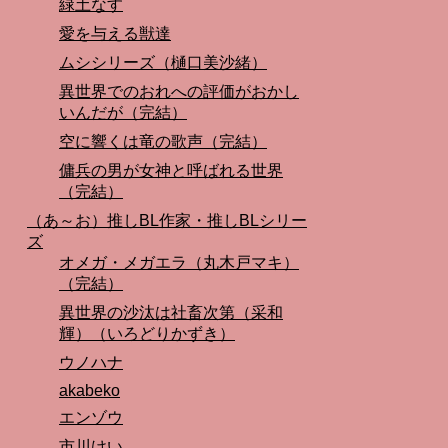
緑土なす
愛を与える獣達
ムシシリーズ（樋口美沙緒）
異世界でのおれへの評価がおかし
いんだが（完結）
空に響くは竜の歌声（完結）
傭兵の男が女神と呼ばれる世界
（完結）
（あ～お）推しBL作家・推しBLシリー
ズ
オメガ・メガエラ（丸木戸マキ）
（完結）
異世界の沙汰は社畜次第（采和
輝）（いろどりかずき）
ウノハナ
akabeko
エンゾウ
市川けい