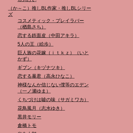
（か～こ）推しBL作家・推しBLシリー
ズ
コスメティック・プレイラバー
（楢島さち）
恋する鉄面皮（中田アキラ）
5人の王（絵歩）
巨人族の花嫁（ｉｔｋｚ）（いと
かず）
ギブン（キヅナツキ）
恋する暴君（高永ひなこ）
神様なんか信じない僕等のエデン
（一ノ瀬ゆま）
くちづけは嘘の味（サガミワカ）
花鳥風月（志水ゆき）
黒井モリー
倉橋トモ