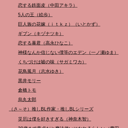
恋する鉄面皮（中田アキラ）
5人の王（絵歩）
巨人族の花嫁（ｉｔｋｚ）（いとかず）
ギブン（キヅナツキ）
恋する暴君（高永ひなこ）
神様なんか信じない僕等のエデン（一ノ瀬ゆま）
くちづけは嘘の味（サガミワカ）
花鳥風月（志水ゆき）
黒井モリー
倉橋トモ
烏丸太郎
（さ～そ）推しBL作家・推しBLシリーズ
災厄は僕を好きすぎる（神奈木智）