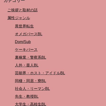
カテゴリー
ご挨拶と取材の話
属性ジャンル
異世界転生
オメガバースBL
Dom/Sub
ケーキバース
裏稼業・警察系BL
人外・亜人BL
芸能界・ホスト・アイドルBL
同棲・同居・寮BL
社会人・リーマンBL
先生・教授BL
大学生・高校生BL