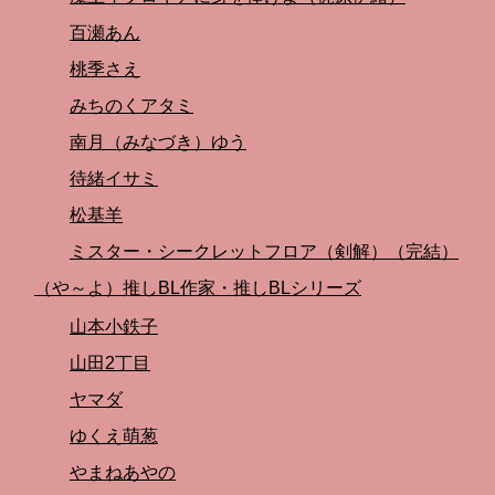
百瀬あん
桃季さえ
みちのくアタミ
南月（みなづき）ゆう
待緒イサミ
松基羊
ミスター・シークレットフロア（剣解）（完結）
（や～よ）推しBL作家・推しBLシリーズ
山本小鉄子
山田2丁目
ヤマダ
ゆくえ萌葱
やまねあやの