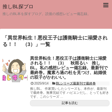
推しBL探ブロ
推しのBL本を探すブログ。読後の感想レビュー備忘録。
「
異世界転生！悪役王子は護衛騎士に溺愛され
る！！ （3）
」
一覧
異世界転生！悪役王子は護衛騎士に溺愛
される！！ （3） 秋雨るい 推し
BL。私の感想レビュー備忘録。最新刊で
最終巻。魔素ろ過の杜を見つけ、結婚後
の双子がかわいい。
2025/9/14
BLシリーズ最新刊で最終巻
推しBL。 作家買いしたシリーズも、本作が、最新刊
で最終巻。無事完結です ハピエンだし、とっても好き
です、このシリーズ ...
記事を読む