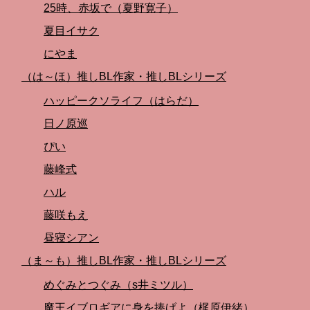
25時、赤坂で（夏野寛子）
夏目イサク
にやま
（は～ほ）推しBL作家・推しBLシリーズ
ハッピークソライフ（はらだ）
日ノ原巡
ぴい
藤峰式
ハル
藤咲もえ
昼寝シアン
（ま～も）推しBL作家・推しBLシリーズ
めぐみとつぐみ（s井ミツル）
魔王イブロギアに身を捧げよ（梶原伊緒）