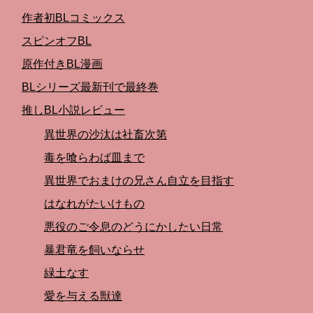
作者初BLコミックス
スピンオフBL
原作付きBL漫画
BLシリーズ最新刊で最終巻
推しBL小説レビュー
異世界の沙汰は社畜次第
毒を喰らわば皿まで
異世界でおまけの兄さん自立を目指す
はなれがたいけもの
悪役のご令息のどうにかしたい日常
暴君竜を飼いならせ
緑土なす
愛を与える獣達