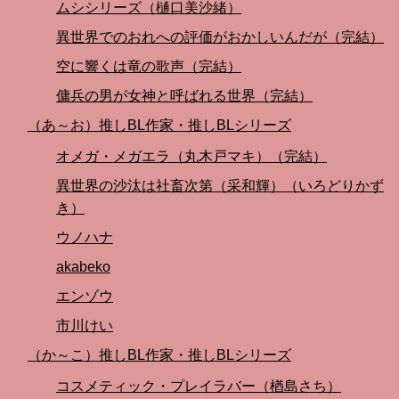
ムシシリーズ（樋口美沙緒）
異世界でのおれへの評価がおかしいんだが（完結）
空に響くは竜の歌声（完結）
傭兵の男が女神と呼ばれる世界（完結）
（あ～お）推しBL作家・推しBLシリーズ
オメガ・メガエラ（丸木戸マキ）（完結）
異世界の沙汰は社畜次第（采和輝）（いろどりかず
き）
ウノハナ
akabeko
エンゾウ
市川けい
（か～こ）推しBL作家・推しBLシリーズ
コスメティック・プレイラバー（楢島さち）