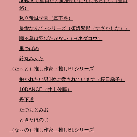
30歳まで童貞だと魔法使いになれるらしい（豊田
悠）
私立帝城学園（真下冬）
最愛なんて~シリーズ（須坂紫那（すざかしな））
囀る鳥は羽ばたかない（ヨネダコウ）
里つばめ
鈴丸みんた
（た～と）推し作家・推しBLシリーズ
抱かれたい男1位に脅されています（桜日梯子）
10DANCE（井上佐藤）
丹下道
たつもとみお
ときたほのじ
（な～の）推し作家・推しBLシリーズ