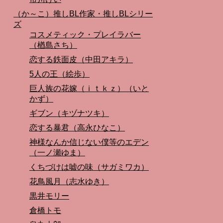
（か～こ）推しBL作家・推しBLシリー
ズ
コスメティック・プレイラバー
（楢島さち）
恋する鉄面皮（中田アキラ）
5人の王（絵歩）
巨人族の花嫁（ｉｔｋｚ）（いと
かず）
ギブン（キヅナツキ）
恋する暴君（高永ひなこ）
神様なんか信じない僕等のエデン
（一ノ瀬ゆま）
くちづけは嘘の味（サガミワカ）
花鳥風月（志水ゆき）
黒井モリー
倉橋トモ