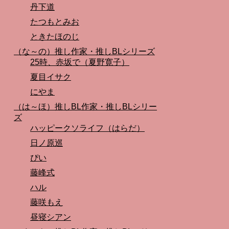
丹下道
たつもとみお
ときたほのじ
（な～の）推し作家・推しBLシリーズ
25時、赤坂で（夏野寛子）
夏目イサク
にやま
（は～ほ）推しBL作家・推しBLシリー
ズ
ハッピークソライフ（はらだ）
日ノ原巡
ぴい
藤峰式
ハル
藤咲もえ
昼寝シアン