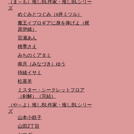
（ま～も）推しBL作家・推しBLシリー
ズ
めぐみとつぐみ（s井ミツル）
魔王イブロギアに身を捧げよ（梶
原伊緒）
百瀬あん
桃季さえ
みちのくアタミ
南月（みなづき）ゆう
待緒イサミ
松基羊
ミスター・シークレットフロア
（剣解）（完結）
（や～よ）推しBL作家・推しBLシリー
ズ
山本小鉄子
山田2丁目