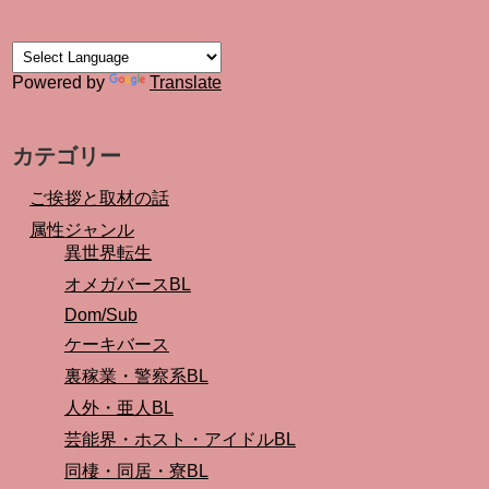
Powered by
Translate
カテゴリー
ご挨拶と取材の話
属性ジャンル
異世界転生
オメガバースBL
Dom/Sub
ケーキバース
裏稼業・警察系BL
人外・亜人BL
芸能界・ホスト・アイドルBL
同棲・同居・寮BL