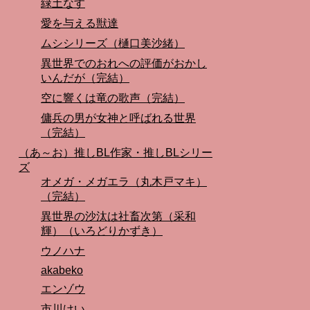
緑土なす
愛を与える獣達
ムシシリーズ（樋口美沙緒）
異世界でのおれへの評価がおかし
いんだが（完結）
空に響くは竜の歌声（完結）
傭兵の男が女神と呼ばれる世界
（完結）
（あ～お）推しBL作家・推しBLシリー
ズ
オメガ・メガエラ（丸木戸マキ）
（完結）
異世界の沙汰は社畜次第（采和
輝）（いろどりかずき）
ウノハナ
akabeko
エンゾウ
市川けい