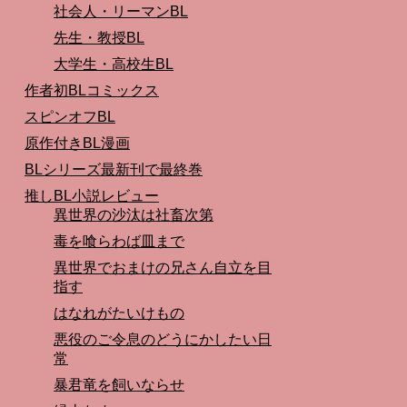
社会人・リーマンBL
先生・教授BL
大学生・高校生BL
作者初BLコミックス
スピンオフBL
原作付きBL漫画
BLシリーズ最新刊で最終巻
推しBL小説レビュー
異世界の沙汰は社畜次第
毒を喰らわば皿まで
異世界でおまけの兄さん自立を目
指す
はなれがたいけもの
悪役のご令息のどうにかしたい日
常
暴君竜を飼いならせ