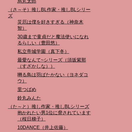
烏丸太郎
（さ～そ）推しBL作家・推しBLシリー
ズ
災厄は僕を好きすぎる（神奈木
智）
30歳まで童貞だと魔法使いになれ
るらしい（豊田悠）
私立帝城学園（真下冬）
最愛なんて~シリーズ（須坂紫那
（すざかしな））
囀る鳥は羽ばたかない（ヨネダコ
ウ）
里つばめ
鈴丸みんた
（た～と）推し作家・推しBLシリーズ
抱かれたい男1位に脅されています
（桜日梯子）
10DANCE（井上佐藤）