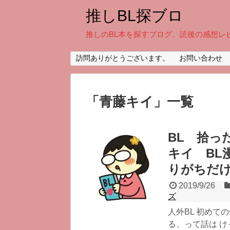
推しBL探ブロ
推しのBL本を探すブログ。読後の感想レ
訪問ありがとうございます。
お問い合わせ
「
青藤キイ
」
一覧
BL 拾っ
キイ BL
りがちだ
2019/9/26
ズ
人外BL 初めて
る、って話は け