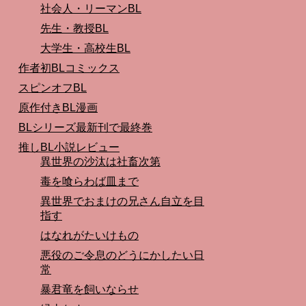
社会人・リーマンBL
先生・教授BL
大学生・高校生BL
作者初BLコミックス
スピンオフBL
原作付きBL漫画
BLシリーズ最新刊で最終巻
推しBL小説レビュー
異世界の沙汰は社畜次第
毒を喰らわば皿まで
異世界でおまけの兄さん自立を目
指す
はなれがたいけもの
悪役のご令息のどうにかしたい日
常
暴君竜を飼いならせ