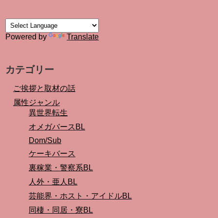
Powered by
Translate
カテゴリー
ご挨拶と取材の話
属性ジャンル
異世界転生
オメガバースBL
Dom/Sub
ケーキバース
裏稼業・警察系BL
人外・亜人BL
芸能界・ホスト・アイドルBL
同棲・同居・寮BL