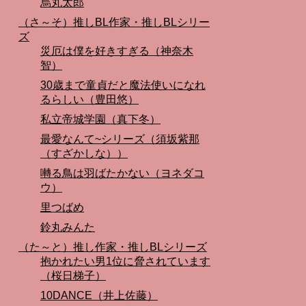
烏丸太郎
（さ～そ）推しBL作家・推しBLシリー
ズ
災厄は僕を好きすぎる（神奈木
智）
30歳まで童貞だと魔法使いになれ
るらしい（豊田悠）
私立帝城学園（真下冬）
最愛なんて~シリーズ（須坂紫那
（すざかしな））
囀る鳥は羽ばたかない（ヨネダコ
ウ）
里つばめ
鈴丸みんた
（た～と）推し作家・推しBLシリーズ
抱かれたい男1位に脅されています
（桜日梯子）
10DANCE（井上佐藤）