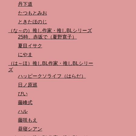
丹下道
たつもとみお
ときたほのじ
（な～の）推し作家・推しBLシリーズ
25時、赤坂で（夏野寛子）
夏目イサク
にやま
（は～ほ）推しBL作家・推しBLシリー
ズ
ハッピークソライフ（はらだ）
日ノ原巡
ぴい
藤峰式
ハル
藤咲もえ
昼寝シアン