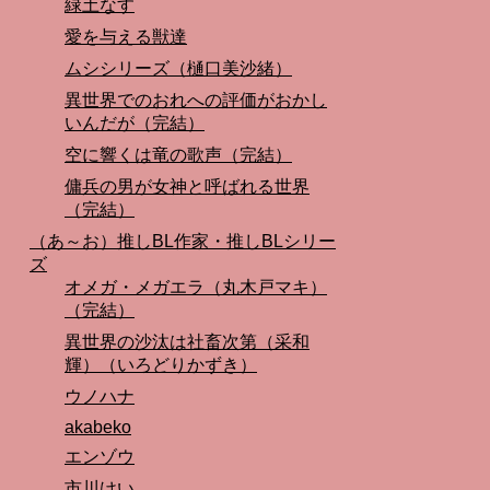
緑土なす
愛を与える獣達
ムシシリーズ（樋口美沙緒）
異世界でのおれへの評価がおかし
いんだが（完結）
空に響くは竜の歌声（完結）
傭兵の男が女神と呼ばれる世界
（完結）
（あ～お）推しBL作家・推しBLシリー
ズ
オメガ・メガエラ（丸木戸マキ）
（完結）
異世界の沙汰は社畜次第（采和
輝）（いろどりかずき）
ウノハナ
akabeko
エンゾウ
市川けい