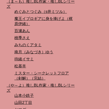
（ま～も）推しBL作家・推しBLシリー
ズ
めぐみとつぐみ（s井ミツル）
魔王イブロギアに身を捧げよ（梶
原伊緒）
百瀬あん
桃季さえ
みちのくアタミ
南月（みなづき）ゆう
待緒イサミ
松基羊
ミスター・シークレットフロア
（剣解）（完結）
（や～よ）推しBL作家・推しBLシリー
ズ
山本小鉄子
山田2丁目