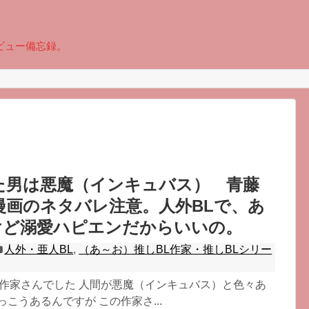
ビュー備忘録。
た男は悪魔（インキュバス） 青藤
漫画のネタバレ注意。人外BLで、あ
けど溺愛ハピエンだからいいの。
人外・亜人BL
,
（あ～お）推しBL作家・推しBLシリー
の作家さんでした 人間が悪魔（インキュバス）と色々あ
っこうあるんですが この作家さ...