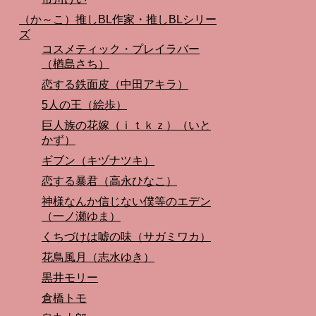
（か～こ）推しBL作家・推しBLシリー
ズ
コスメティック・プレイラバー
（楢島さち）
恋する鉄面皮（中田アキラ）
5人の王（絵歩）
巨人族の花嫁（ｉｔｋｚ）（いと
かず）
ギブン（キヅナツキ）
恋する暴君（高永ひなこ）
神様なんか信じない僕等のエデン
（一ノ瀬ゆま）
くちづけは嘘の味（サガミワカ）
花鳥風月（志水ゆき）
黒井モリー
倉橋トモ