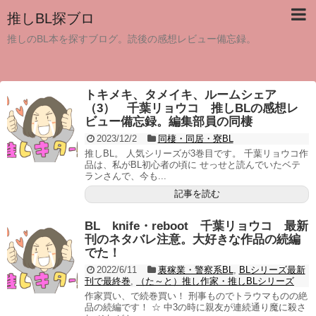
推しBL探ブロ
推しのBL本を探すブログ。読後の感想レビュー備忘録。
トキメキ、タメイキ、ルームシェア
（3） 千葉リョウコ 推しBLの感想レ
ビュー備忘録。編集部員の同棲
2023/12/2
同棲・同居・寮BL
推しBL。 人気シリーズが3巻目です。 千葉リョウコ作
品は、私がBL初心者の頃に せっせと読んでいたベテ
ランさんで、今も...
記事を読む
BL knife・reboot 千葉リョウコ 最新
刊のネタバレ注意。大好きな作品の続編
でた！
2022/6/11
裏稼業・警察系BL
,
BLシリーズ最新
刊で最終巻
,
（た～と）推し作家・推しBLシリーズ
作家買い、で続巻買い！ 刑事ものでトラウマものの絶
品の続編です！ ☆ 中3の時に親友が連続通り魔に殺さ