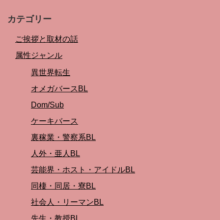
カテゴリー
ご挨拶と取材の話
属性ジャンル
異世界転生
オメガバースBL
Dom/Sub
ケーキバース
裏稼業・警察系BL
人外・亜人BL
芸能界・ホスト・アイドルBL
同棲・同居・寮BL
社会人・リーマンBL
先生・教授BL