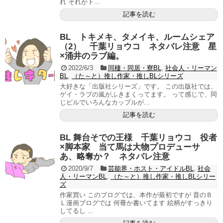
れ それがト...
記事を読む
BL トキメキ、タメイキ、ルームシェア
（2） 千葉リョウコ ネタバレ注意 星
×涌井のラブ編。
2022/6/3
同棲・同居・寮BL
,
社会人・リーマン
BL
,
（た～と）推し作家・推しBLシリーズ
大好きな「出版社シリーズ」です。 この出版社では、
ゲイ・ラブの嵐がふきまくってます。 って感じで、同
じビルでいろんなカップルが...
記事を読む
BL 舞台そでの王様 千葉リョウコ 役者
×脚本家 当て馬は大物プロデューサ
あ、略奪か？ ネタバレ注意
2020/9/7
芸能界・ホスト・アイドルBL
,
社会
人・リーマンBL
,
（た～と）推し作家・推しBLシリー
ズ
作家買い このブログでは、本作が最初ですが 昔のＢ
Ｌ漫画ブログでは 何冊か書いてます 絵柄がすっきり
してるし ...