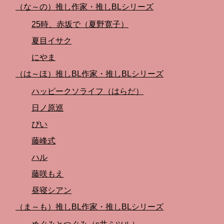
（な～の）推し作家・推しBLシリーズ
25時、赤坂で（夏野寛子）
夏目イサク
にやま
（は～ほ）推しBL作家・推しBLシリーズ
ハッピークソライフ（はらだ）
日ノ原巡
ぴい
藤峰式
ハル
藤咲もえ
昼寝シアン
（ま～も）推しBL作家・推しBLシリーズ