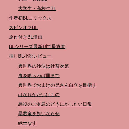
大学生・高校生BL
作者初BLコミックス
スピンオフBL
原作付きBL漫画
BLシリーズ最新刊で最終巻
推しBL小説レビュー
異世界の沙汰は社畜次第
毒を喰らわば皿まで
異世界でおまけの兄さん自立を目指す
はなれがたいけもの
悪役のご令息のどうにかしたい日常
暴君竜を飼いならせ
緑土なす