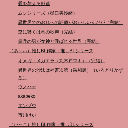
愛を与える獣達
ムシシリーズ（樋口美沙緒）
異世界でのおれへの評価がおかしいんだが（完結）
空に響くは竜の歌声（完結）
傭兵の男が女神と呼ばれる世界（完結）
（あ～お）推しBL作家・推しBLシリーズ
オメガ・メガエラ（丸木戸マキ）（完結）
異世界の沙汰は社畜次第（采和輝）（いろどりかず
き）
ウノハナ
akabeko
エンゾウ
市川けい
（か～こ）推しBL作家・推しBLシリーズ