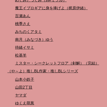
めぐみとつぐみ（s井ミツル）
魔王イブロギアに身を捧げよ（梶原伊緒）
百瀬あん
桃季さえ
みちのくアタミ
南月（みなづき）ゆう
待緒イサミ
松基羊
ミスター・シークレットフロア（剣解）（完結）
（や～よ）推しBL作家・推しBLシリーズ
山本小鉄子
山田2丁目
ヤマダ
ゆくえ萌葱