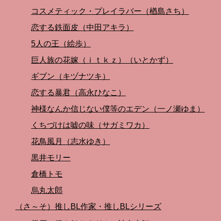
コスメティック・プレイラバー（楢島さち）
恋する鉄面皮（中田アキラ）
5人の王（絵歩）
巨人族の花嫁（ｉｔｋｚ）（いとかず）
ギブン（キヅナツキ）
恋する暴君（高永ひなこ）
神様なんか信じない僕等のエデン（一ノ瀬ゆま）
くちづけは嘘の味（サガミワカ）
花鳥風月（志水ゆき）
黒井モリー
倉橋トモ
烏丸太郎
（さ～そ）推しBL作家・推しBLシリーズ