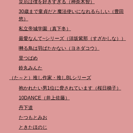
災厄は僕を好きすぎる（神奈木智）
30歳まで童貞だと魔法使いになれるらしい（豊田
悠）
私立帝城学園（真下冬）
最愛なんて~シリーズ（須坂紫那（すざかしな））
囀る鳥は羽ばたかない（ヨネダコウ）
里つばめ
鈴丸みんた
（た～と）推し作家・推しBLシリーズ
抱かれたい男1位に脅されています（桜日梯子）
10DANCE（井上佐藤）
丹下道
たつもとみお
ときたほのじ