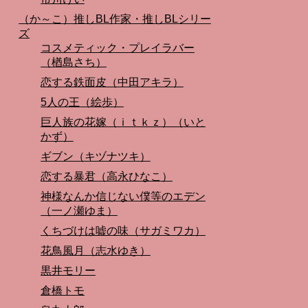
（か～こ）推しBL作家・推しBLシリー
ズ
コスメティック・プレイラバー
（楢島さち）
恋する鉄面皮（中田アキラ）
5人の王（絵歩）
巨人族の花嫁（ｉｔｋｚ）（いと
かず）
ギブン（キヅナツキ）
恋する暴君（高永ひなこ）
神様なんか信じない僕等のエデン
（一ノ瀬ゆま）
くちづけは嘘の味（サガミワカ）
花鳥風月（志水ゆき）
黒井モリー
倉橋トモ