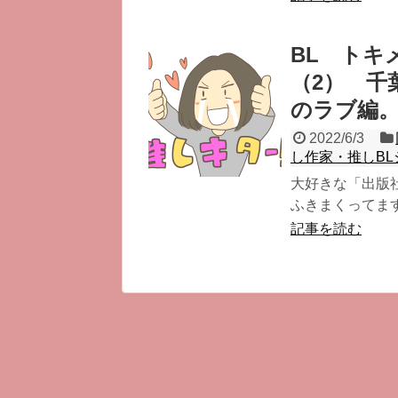
BL トキ
（2） 千
のラブ編
2022/6/3
し作家・推しBL
大好きな「出版
ふきまくってます
記事を読む