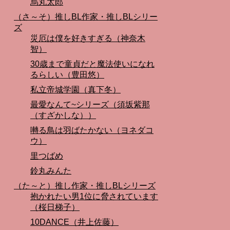
烏丸太郎
（さ～そ）推しBL作家・推しBLシリー
ズ
災厄は僕を好きすぎる（神奈木
智）
30歳まで童貞だと魔法使いになれ
るらしい（豊田悠）
私立帝城学園（真下冬）
最愛なんて~シリーズ（須坂紫那
（すざかしな））
囀る鳥は羽ばたかない（ヨネダコ
ウ）
里つばめ
鈴丸みんた
（た～と）推し作家・推しBLシリーズ
抱かれたい男1位に脅されています
（桜日梯子）
10DANCE（井上佐藤）