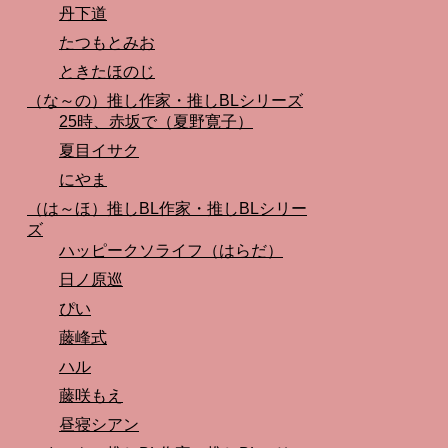
丹下道
たつもとみお
ときたほのじ
（な～の）推し作家・推しBLシリーズ
25時、赤坂で（夏野寛子）
夏目イサク
にやま
（は～ほ）推しBL作家・推しBLシリー
ズ
ハッピークソライフ（はらだ）
日ノ原巡
ぴい
藤峰式
ハル
藤咲もえ
昼寝シアン