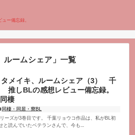
ビュー備忘録。
、ルームシェア
」
一覧
タメイキ、ルームシェア（3） 千
 推しBLの感想レビュー備忘録。
同棲
同棲・同居・寮BL
シリーズが3巻目です。 千葉リョウコ作品は、私がBL初
せと読んでいたベテランさんで、今も...