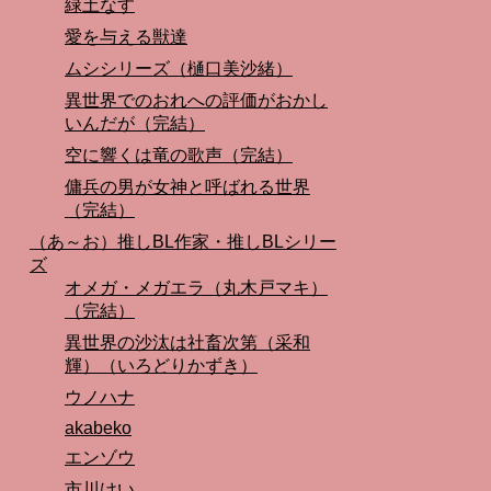
緑土なす
愛を与える獣達
ムシシリーズ（樋口美沙緒）
異世界でのおれへの評価がおかし
いんだが（完結）
空に響くは竜の歌声（完結）
傭兵の男が女神と呼ばれる世界
（完結）
（あ～お）推しBL作家・推しBLシリー
ズ
オメガ・メガエラ（丸木戸マキ）
（完結）
異世界の沙汰は社畜次第（采和
輝）（いろどりかずき）
ウノハナ
akabeko
エンゾウ
市川けい