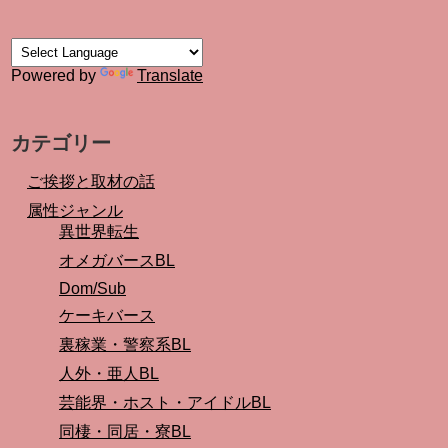
Powered by
Translate
カテゴリー
ご挨拶と取材の話
属性ジャンル
異世界転生
オメガバースBL
Dom/Sub
ケーキバース
裏稼業・警察系BL
人外・亜人BL
芸能界・ホスト・アイドルBL
同棲・同居・寮BL