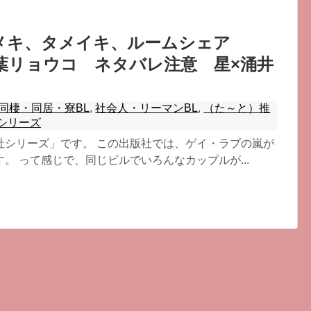
メキ、タメイキ、ルームシェア
葉リョウコ ネタバレ注意 星×涌井
。
同棲・同居・寮BL
,
社会人・リーマンBL
,
（た～と）推
シリーズ
社シリーズ」です。 この出版社では、ゲイ・ラブの嵐が
。 って感じで、同じビルでいろんなカップルが...