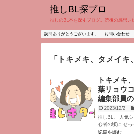
推しBL探ブロ
推しのBL本を探すブログ。読後の感想レ
訪問ありがとうございます。
お問い合わせ
「
トキメキ、タメイキ
トキメキ、
葉リョウコ
編集部員の
2023/12/2
推しBL。 人気
心者の頃に せっ
記事を読む