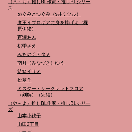
（ま～も）推しBL作家・推しBLシリー
ズ
めぐみとつぐみ（s井ミツル）
魔王イブロギアに身を捧げよ（梶
原伊緒）
百瀬あん
桃季さえ
みちのくアタミ
南月（みなづき）ゆう
待緒イサミ
松基羊
ミスター・シークレットフロア
（剣解）（完結）
（や～よ）推しBL作家・推しBLシリー
ズ
山本小鉄子
山田2丁目