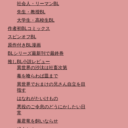
社会人・リーマンBL
先生・教授BL
大学生・高校生BL
作者初BLコミックス
スピンオフBL
原作付きBL漫画
BLシリーズ最新刊で最終巻
推しBL小説レビュー
異世界の沙汰は社畜次第
毒を喰らわば皿まで
異世界でおまけの兄さん自立を目
指す
はなれがたいけもの
悪役のご令息のどうにかしたい日
常
暴君竜を飼いならせ