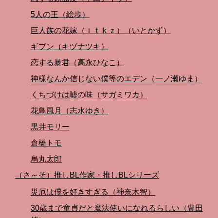
5人の王（絵歩）
巨人族の花嫁（ｉｔｋｚ）（いとかず）
ギブン（キヅナツキ）
恋する暴君（高永ひなこ）
神様なんか信じない僕等のエデン（一ノ瀬ゆま）
くちづけは嘘の味（サガミワカ）
花鳥風月（志水ゆき）
黒井モリー
倉橋トモ
烏丸太郎
（さ～そ）推しBL作家・推しBLシリーズ
災厄は僕を好きすぎる（神奈木智）
30歳まで童貞だと魔法使いになれるらしい（豊田