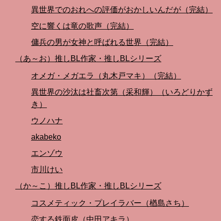
異世界でのおれへの評価がおかしいんだが（完結）
空に響くは竜の歌声（完結）
傭兵の男が女神と呼ばれる世界（完結）
（あ～お）推しBL作家・推しBLシリーズ
オメガ・メガエラ（丸木戸マキ）（完結）
異世界の沙汰は社畜次第（采和輝）（いろどりかず
き）
ウノハナ
akabeko
エンゾウ
市川けい
（か～こ）推しBL作家・推しBLシリーズ
コスメティック・プレイラバー（楢島さち）
恋する鉄面皮（中田アキラ）