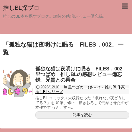
推しBL探ブロ
推しのBL本を探すブログ。読後の感想レビュー備忘録。
「
孤独な猫は夜明けに眠る FILES．002
」
一
覧
孤独な猫は夜明けに眠る FILES．002
里つばめ 推しBLの感想レビュー備忘
録。兄貴との再会
2023/12/10
里つばめ
,
（さ～そ）推しBL作家・
推しBLシリーズ
推しBL コミックス未収録だった「眠れない夜どうし
てる？」を 加筆、修正、描きおろしで完結させたのが
本作です うん、すっ...
記事を読む