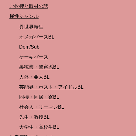
ご挨拶と取材の話
属性ジャンル
異世界転生
オメガバースBL
Dom/Sub
ケーキバース
裏稼業・警察系BL
人外・亜人BL
芸能界・ホスト・アイドルBL
同棲・同居・寮BL
社会人・リーマンBL
先生・教授BL
大学生・高校生BL