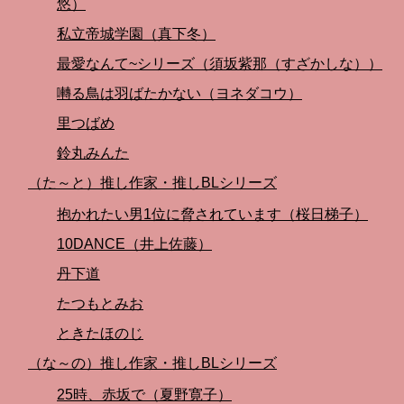
悠）
私立帝城学園（真下冬）
最愛なんて~シリーズ（須坂紫那（すざかしな））
囀る鳥は羽ばたかない（ヨネダコウ）
里つばめ
鈴丸みんた
（た～と）推し作家・推しBLシリーズ
抱かれたい男1位に脅されています（桜日梯子）
10DANCE（井上佐藤）
丹下道
たつもとみお
ときたほのじ
（な～の）推し作家・推しBLシリーズ
25時、赤坂で（夏野寛子）