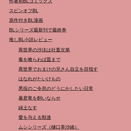
作者初BLコミックス
スピンオフBL
原作付きBL漫画
BLシリーズ最新刊で最終巻
推しBL小説レビュー
異世界の沙汰は社畜次第
毒を喰らわば皿まで
異世界でおまけの兄さん自立を目指す
はなれがたいけもの
悪役のご令息のどうにかしたい日常
暴君竜を飼いならせ
緑土なす
愛を与える獣達
ムシシリーズ（樋口美沙緒）