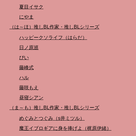
夏目イサク
にやま
（は～ほ）推しBL作家・推しBLシリーズ
ハッピークソライフ（はらだ）
日ノ原巡
ぴい
藤峰式
ハル
藤咲もえ
昼寝シアン
（ま～も）推しBL作家・推しBLシリーズ
めぐみとつぐみ（s井ミツル）
魔王イブロギアに身を捧げよ（梶原伊緒）