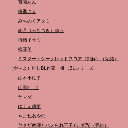
百瀬あん
桃季さえ
みちのくアタミ
南月（みなづき）ゆう
待緒イサミ
松基羊
ミスター・シークレットフロア（剣解）（完結）
（や～よ）推しBL作家・推しBLシリーズ
山本小鉄子
山田2丁目
ヤマダ
ゆくえ萌葱
やまねあやの
ヤクザ教師とハメられ王子 (シギ乃)（完結）