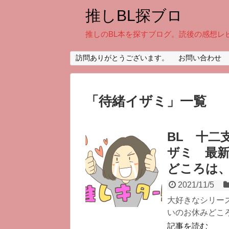
推しBL探ブロ
推しのBL本を探すブログ。読後の感想レ
訪問ありがとうございます。
お問い合わせ
「
待緒イザミ
」
一覧
BL 十二
ザミ 最
どころは
2021/11/5
大好きなシリー
いのお休みどころ
記事を読む