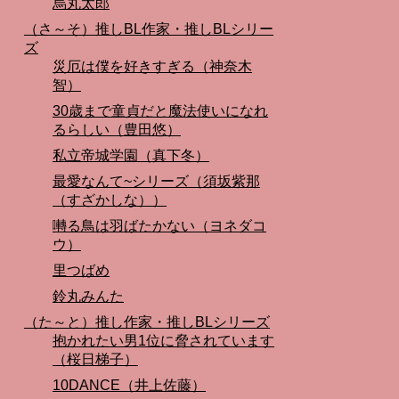
烏丸太郎
（さ～そ）推しBL作家・推しBLシリー
ズ
災厄は僕を好きすぎる（神奈木
智）
30歳まで童貞だと魔法使いになれ
るらしい（豊田悠）
私立帝城学園（真下冬）
最愛なんて~シリーズ（須坂紫那
（すざかしな））
囀る鳥は羽ばたかない（ヨネダコ
ウ）
里つばめ
鈴丸みんた
（た～と）推し作家・推しBLシリーズ
抱かれたい男1位に脅されています
（桜日梯子）
10DANCE（井上佐藤）