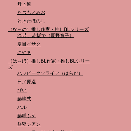
丹下道
たつもとみお
ときたほのじ
（な～の）推し作家・推しBLシリーズ
25時、赤坂で（夏野寛子）
夏目イサク
にやま
（は～ほ）推しBL作家・推しBLシリー
ズ
ハッピークソライフ（はらだ）
日ノ原巡
ぴい
藤峰式
ハル
藤咲もえ
昼寝シアン