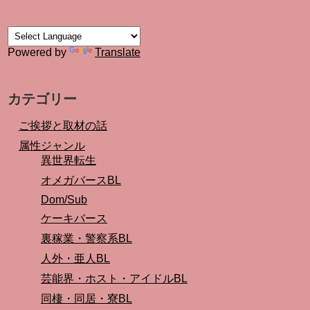
Powered by
Translate
カテゴリー
ご挨拶と取材の話
属性ジャンル
異世界転生
オメガバースBL
Dom/Sub
ケーキバース
裏稼業・警察系BL
人外・亜人BL
芸能界・ホスト・アイドルBL
同棲・同居・寮BL