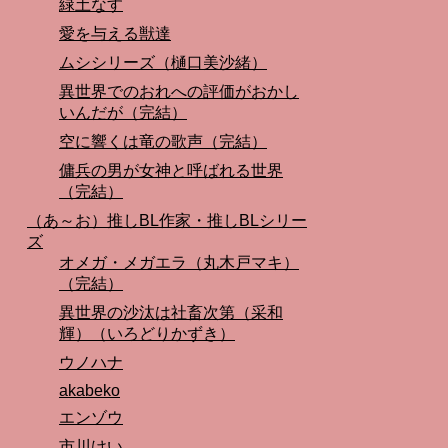
緑土なす
愛を与える獣達
ムシシリーズ（樋口美沙緒）
異世界でのおれへの評価がおかし
いんだが（完結）
空に響くは竜の歌声（完結）
傭兵の男が女神と呼ばれる世界
（完結）
（あ～お）推しBL作家・推しBLシリー
ズ
オメガ・メガエラ（丸木戸マキ）
（完結）
異世界の沙汰は社畜次第（采和
輝）（いろどりかずき）
ウノハナ
akabeko
エンゾウ
市川けい