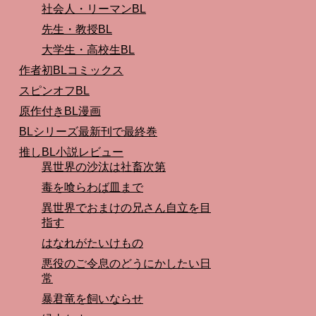
社会人・リーマンBL
先生・教授BL
大学生・高校生BL
作者初BLコミックス
スピンオフBL
原作付きBL漫画
BLシリーズ最新刊で最終巻
推しBL小説レビュー
異世界の沙汰は社畜次第
毒を喰らわば皿まで
異世界でおまけの兄さん自立を目
指す
はなれがたいけもの
悪役のご令息のどうにかしたい日
常
暴君竜を飼いならせ