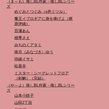
（ま～も）推しBL作家・推しBLシリー
ズ
めぐみとつぐみ（s井ミツル）
魔王イブロギアに身を捧げよ（梶
原伊緒）
百瀬あん
桃季さえ
みちのくアタミ
南月（みなづき）ゆう
待緒イサミ
松基羊
ミスター・シークレットフロア
（剣解）（完結）
（や～よ）推しBL作家・推しBLシリー
ズ
山本小鉄子
山田2丁目