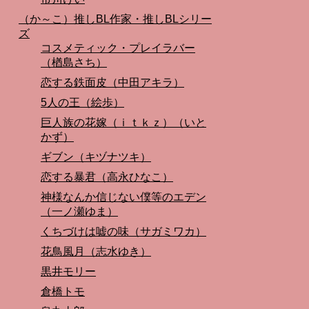
（か～こ）推しBL作家・推しBLシリー
ズ
コスメティック・プレイラバー
（楢島さち）
恋する鉄面皮（中田アキラ）
5人の王（絵歩）
巨人族の花嫁（ｉｔｋｚ）（いと
かず）
ギブン（キヅナツキ）
恋する暴君（高永ひなこ）
神様なんか信じない僕等のエデン
（一ノ瀬ゆま）
くちづけは嘘の味（サガミワカ）
花鳥風月（志水ゆき）
黒井モリー
倉橋トモ