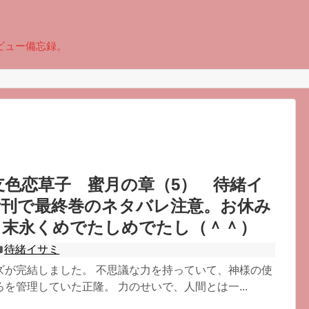
ビュー備忘録。
支色恋草子 蜜月の章（5） 待緒イ
新刊で最終巻のネタバレ注意。お休み
、末永くめでたしめでたし（＾＾）
待緒イサミ
ズが完結しました。 不思議な力を持っていて、神様の使
を管理していた正隆。 力のせいで、人間とは一...