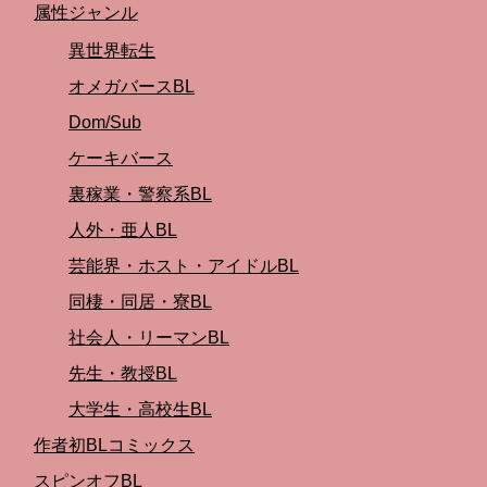
属性ジャンル
異世界転生
オメガバースBL
Dom/Sub
ケーキバース
裏稼業・警察系BL
人外・亜人BL
芸能界・ホスト・アイドルBL
同棲・同居・寮BL
社会人・リーマンBL
先生・教授BL
大学生・高校生BL
作者初BLコミックス
スピンオフBL