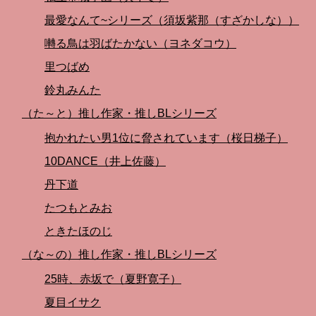
最愛なんて~シリーズ（須坂紫那（すざかしな））
囀る鳥は羽ばたかない（ヨネダコウ）
里つばめ
鈴丸みんた
（た～と）推し作家・推しBLシリーズ
抱かれたい男1位に脅されています（桜日梯子）
10DANCE（井上佐藤）
丹下道
たつもとみお
ときたほのじ
（な～の）推し作家・推しBLシリーズ
25時、赤坂で（夏野寛子）
夏目イサク