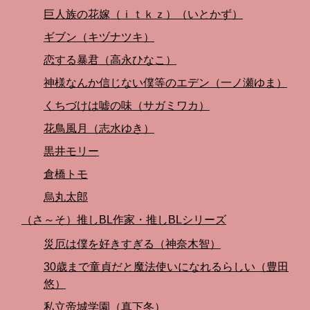
巨人族の花嫁（ｉｔｋｚ）（いとかず）
ギブン（キヅナツキ）
恋する暴君（高永ひなこ）
神様なんか信じない僕等のエデン（一ノ瀬ゆま）
くちづけは嘘の味（サガミワカ）
花鳥風月（志水ゆき）
黒井モリー
倉橋トモ
烏丸太郎
（さ～そ）推しBL作家・推しBLシリーズ
災厄は僕を好きすぎる（神奈木智）
30歳まで童貞だと魔法使いになれるらしい（豊田
悠）
私立帝城学園（真下冬）