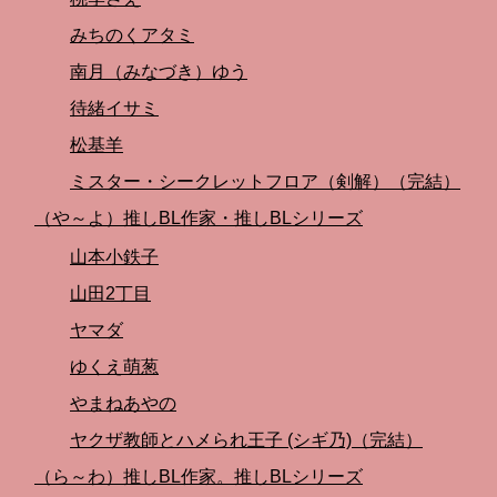
みちのくアタミ
南月（みなづき）ゆう
待緒イサミ
松基羊
ミスター・シークレットフロア（剣解）（完結）
（や～よ）推しBL作家・推しBLシリーズ
山本小鉄子
山田2丁目
ヤマダ
ゆくえ萌葱
やまねあやの
ヤクザ教師とハメられ王子 (シギ乃)（完結）
（ら～わ）推しBL作家。推しBLシリーズ