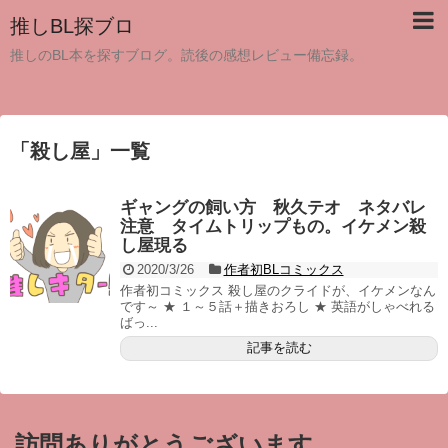
推しBL探ブロ
推しのBL本を探すブログ。読後の感想レビュー備忘録。
「
殺し屋
」
一覧
ギャングの飼い方 秋久テオ ネタバレ
注意 タイムトリップもの。イケメン殺
し屋現る
2020/3/26
作者初BLコミックス
作者初コミックス 殺し屋のクライドが、イケメンなん
です～ ★ １～５話＋描きおろし ★ 英語がしゃべれる
ばっ...
記事を読む
訪問ありがとうございます