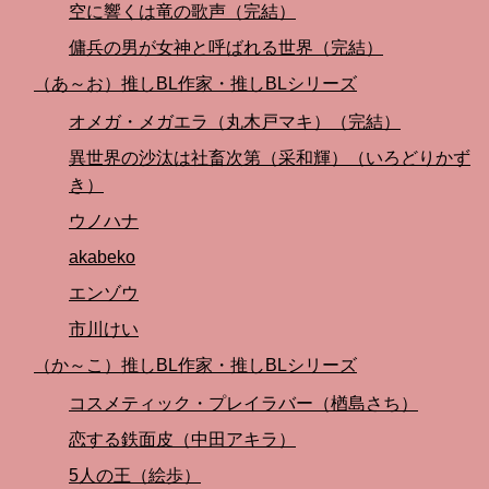
空に響くは竜の歌声（完結）
傭兵の男が女神と呼ばれる世界（完結）
（あ～お）推しBL作家・推しBLシリーズ
オメガ・メガエラ（丸木戸マキ）（完結）
異世界の沙汰は社畜次第（采和輝）（いろどりかず
き）
ウノハナ
akabeko
エンゾウ
市川けい
（か～こ）推しBL作家・推しBLシリーズ
コスメティック・プレイラバー（楢島さち）
恋する鉄面皮（中田アキラ）
5人の王（絵歩）