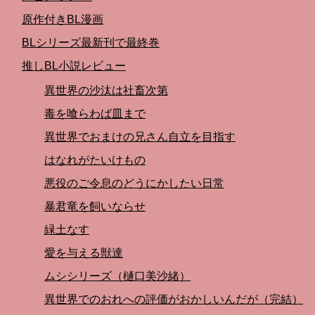
原作付きBL漫画
BLシリーズ最新刊で最終巻
推しBL小説レビュー
異世界の沙汰は社畜次第
毒を喰らわば皿まで
異世界でおまけの兄さん自立を目指す
はなれがたいけもの
悪役のご令息のどうにかしたい日常
暴君竜を飼いならせ
緑土なす
愛を与える獣達
ムシシリーズ（樋口美沙緒）
異世界でのおれへの評価がおかしいんだが（完結）