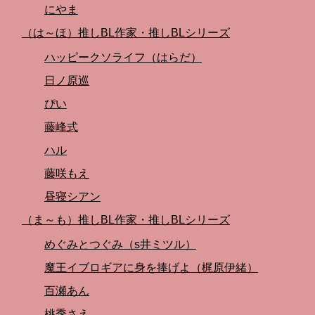
にやま
（は～ほ）推しBL作家・推しBLシリーズ
ハッピークソライフ（はらだ）
日ノ原巡
ぴい
藤峰式
ハル
藤咲もえ
昼寝シアン
（ま～も）推しBL作家・推しBLシリーズ
めぐみとつぐみ（s井ミツル）
魔王イブロギアに身を捧げよ（梶原伊緒）
百瀬あん
桃季さえ