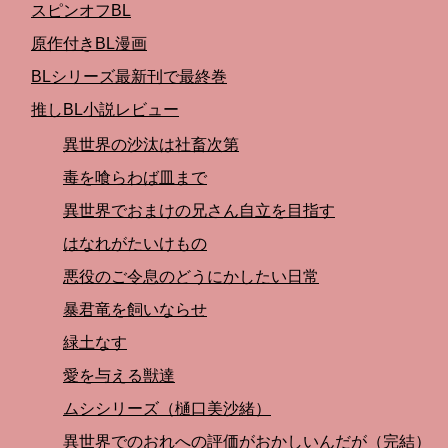
スピンオフBL
原作付きBL漫画
BLシリーズ最新刊で最終巻
推しBL小説レビュー
異世界の沙汰は社畜次第
毒を喰らわば皿まで
異世界でおまけの兄さん自立を目指す
はなれがたいけもの
悪役のご令息のどうにかしたい日常
暴君竜を飼いならせ
緑土なす
愛を与える獣達
ムシシリーズ（樋口美沙緒）
異世界でのおれへの評価がおかしいんだが（完結）