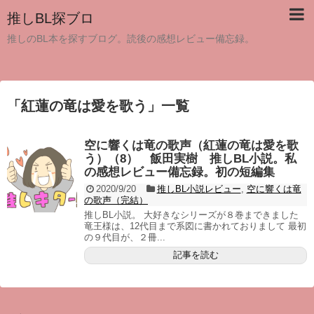
推しBL探ブロ
推しのBL本を探すブログ。読後の感想レビュー備忘録。
「
紅蓮の竜は愛を歌う
」
一覧
空に響くは竜の歌声（紅蓮の竜は愛を歌
う）（8） 飯田実樹 推しBL小説。私
の感想レビュー備忘録。初の短編集
2020/9/20
推しBL小説レビュー
,
空に響くは竜
の歌声（完結）
推しBL小説。 大好きなシリーズが８巻まできました
竜王様は、12代目まで系図に書かれておりまして 最初
の９代目が、２冊...
記事を読む