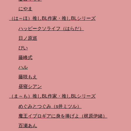
にやま
（は～ほ）推しBL作家・推しBLシリーズ
ハッピークソライフ（はらだ）
日ノ原巡
ぴい
藤峰式
ハル
藤咲もえ
昼寝シアン
（ま～も）推しBL作家・推しBLシリーズ
めぐみとつぐみ（s井ミツル）
魔王イブロギアに身を捧げよ（梶原伊緒）
百瀬あん