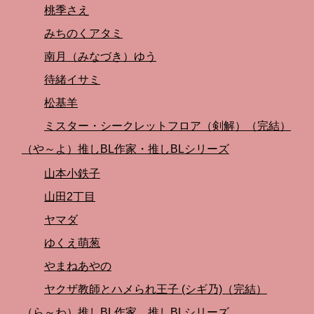
桃季さえ
みちのくアタミ
南月（みなづき）ゆう
待緒イサミ
松基羊
ミスター・シークレットフロア（剣解）（完結）
（や～よ）推しBL作家・推しBLシリーズ
山本小鉄子
山田2丁目
ヤマダ
ゆくえ萌葱
やまねあやの
ヤクザ教師とハメられ王子 (シギ乃)（完結）
（ら～わ）推しBL作家。推しBLシリーズ