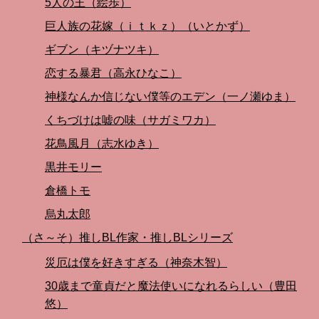
5人の王（絵歩）
巨人族の花嫁（ｉｔｋｚ）（いとかず）
ギブン（キヅナツキ）
恋する暴君（高永ひなこ）
神様なんか信じない僕等のエデン（一ノ瀬ゆま）
くちづけは嘘の味（サガミワカ）
花鳥風月（志水ゆき）
黒井モリー
倉橋トモ
烏丸太郎
（さ～そ）推しBL作家・推しBLシリーズ
災厄は僕を好きすぎる（神奈木智）
30歳まで童貞だと魔法使いになれるらしい（豊田
悠）