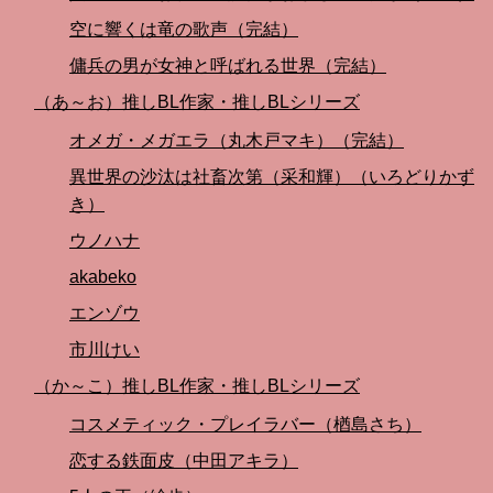
空に響くは竜の歌声（完結）
傭兵の男が女神と呼ばれる世界（完結）
（あ～お）推しBL作家・推しBLシリーズ
オメガ・メガエラ（丸木戸マキ）（完結）
異世界の沙汰は社畜次第（采和輝）（いろどりかず
き）
ウノハナ
akabeko
エンゾウ
市川けい
（か～こ）推しBL作家・推しBLシリーズ
コスメティック・プレイラバー（楢島さち）
恋する鉄面皮（中田アキラ）