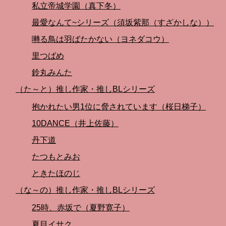
私立帝城学園（真下冬）
最愛なんて~シリーズ（須坂紫那（すざかしな））
囀る鳥は羽ばたかない（ヨネダコウ）
里つばめ
鈴丸みんた
（た～と）推し作家・推しBLシリーズ
抱かれたい男1位に脅されています（桜日梯子）
10DANCE（井上佐藤）
丹下道
たつもとみお
ときたほのじ
（な～の）推し作家・推しBLシリーズ
25時、赤坂で（夏野寛子）
夏目イサク