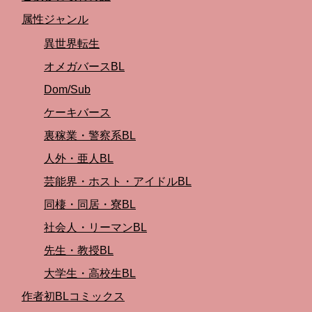
属性ジャンル
異世界転生
オメガバースBL
Dom/Sub
ケーキバース
裏稼業・警察系BL
人外・亜人BL
芸能界・ホスト・アイドルBL
同棲・同居・寮BL
社会人・リーマンBL
先生・教授BL
大学生・高校生BL
作者初BLコミックス