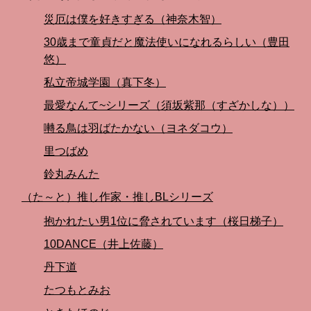
災厄は僕を好きすぎる（神奈木智）
30歳まで童貞だと魔法使いになれるらしい（豊田
悠）
私立帝城学園（真下冬）
最愛なんて~シリーズ（須坂紫那（すざかしな））
囀る鳥は羽ばたかない（ヨネダコウ）
里つばめ
鈴丸みんた
（た～と）推し作家・推しBLシリーズ
抱かれたい男1位に脅されています（桜日梯子）
10DANCE（井上佐藤）
丹下道
たつもとみお