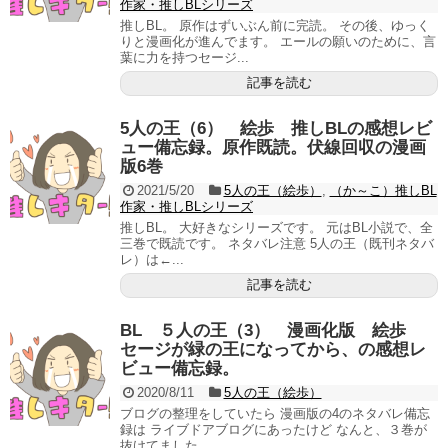
作家・推しBLシリーズ
推しBL。 原作はずいぶん前に完読。 その後、ゆっく
りと漫画化が進んでます。 エールの願いのために、言
葉に力を持つセージ...
記事を読む
5人の王（6） 絵歩 推しBLの感想レビ
ュー備忘録。原作既読。伏線回収の漫画
版6巻
2021/5/20
5人の王（絵歩）
,
（か～こ）推しBL
作家・推しBLシリーズ
推しBL。 大好きなシリーズです。 元はBL小説で、全
三巻で既読です。 ネタバレ注意 5人の王（既刊ネタバ
レ）は←...
記事を読む
BL ５人の王（3） 漫画化版 絵歩
セージが緑の王になってから、の感想レ
ビュー備忘録。
2020/8/11
5人の王（絵歩）
ブログの整理をしていたら 漫画版の4のネタバレ備忘
録は ライブドアブログにあったけど なんと、３巻が
抜けてました ...