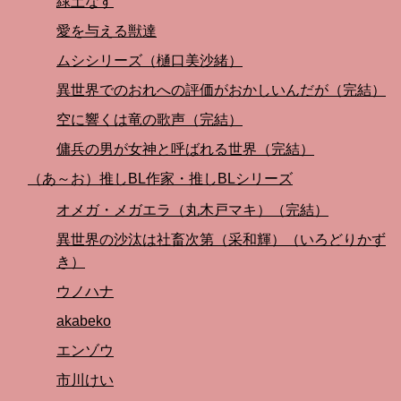
緑土なす
愛を与える獣達
ムシシリーズ（樋口美沙緒）
異世界でのおれへの評価がおかしいんだが（完結）
空に響くは竜の歌声（完結）
傭兵の男が女神と呼ばれる世界（完結）
（あ～お）推しBL作家・推しBLシリーズ
オメガ・メガエラ（丸木戸マキ）（完結）
異世界の沙汰は社畜次第（采和輝）（いろどりかず
き）
ウノハナ
akabeko
エンゾウ
市川けい