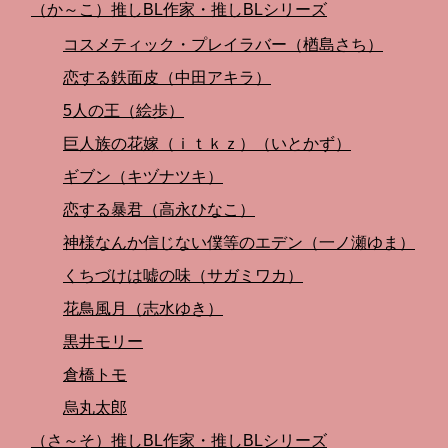
（か～こ）推しBL作家・推しBLシリーズ
コスメティック・プレイラバー（楢島さち）
恋する鉄面皮（中田アキラ）
5人の王（絵歩）
巨人族の花嫁（ｉｔｋｚ）（いとかず）
ギブン（キヅナツキ）
恋する暴君（高永ひなこ）
神様なんか信じない僕等のエデン（一ノ瀬ゆま）
くちづけは嘘の味（サガミワカ）
花鳥風月（志水ゆき）
黒井モリー
倉橋トモ
烏丸太郎
（さ～そ）推しBL作家・推しBLシリーズ