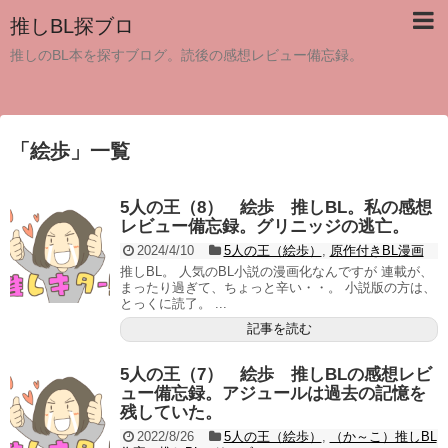
推しBL探ブロ
推しのBL本を探すブログ。読後の感想レビュー備忘録。
「
絵歩
」
一覧
5人の王（8） 絵歩 推しBL。私の感想
レビュー備忘録。グリニッジの逃亡。
2024/4/10
5人の王（絵歩）
,
原作付きBL漫画
推しBL。 人気のBL小説の漫画化なんですが 連載が、
まったり過ぎて、ちょっと辛い・・。 小説版の方は、
とっくに読了。 ...
記事を読む
5人の王（7） 絵歩 推しBLの感想レビ
ュー備忘録。アジュールは過去の記憶を
残していた。
2022/8/26
5人の王（絵歩）
,
（か～こ）推しBL