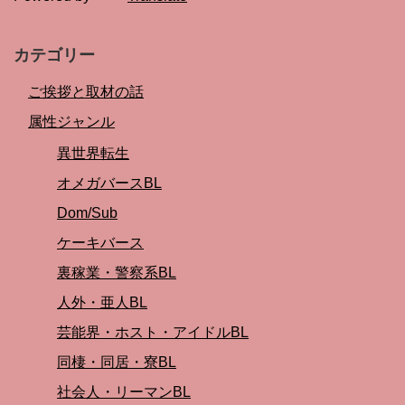
カテゴリー
ご挨拶と取材の話
属性ジャンル
異世界転生
オメガバースBL
Dom/Sub
ケーキバース
裏稼業・警察系BL
人外・亜人BL
芸能界・ホスト・アイドルBL
同棲・同居・寮BL
社会人・リーマンBL