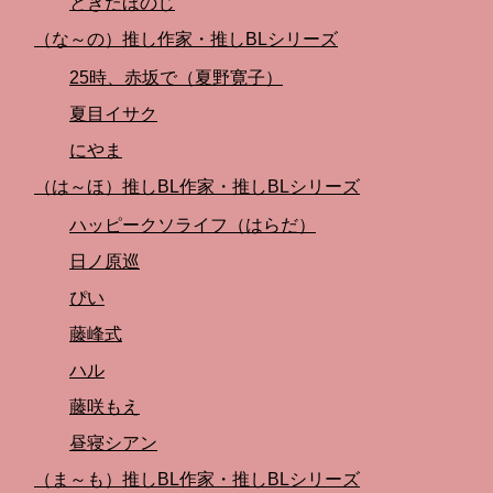
ときたほのじ
（な～の）推し作家・推しBLシリーズ
25時、赤坂で（夏野寛子）
夏目イサク
にやま
（は～ほ）推しBL作家・推しBLシリーズ
ハッピークソライフ（はらだ）
日ノ原巡
ぴい
藤峰式
ハル
藤咲もえ
昼寝シアン
（ま～も）推しBL作家・推しBLシリーズ