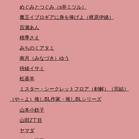
めぐみとつぐみ（s井ミツル）
魔王イブロギアに身を捧げよ（梶原伊緒）
百瀬あん
桃季さえ
みちのくアタミ
南月（みなづき）ゆう
待緒イサミ
松基羊
ミスター・シークレットフロア（剣解）（完結）
（や～よ）推しBL作家・推しBLシリーズ
山本小鉄子
山田2丁目
ヤマダ