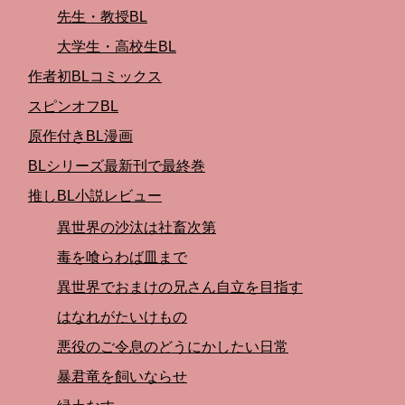
先生・教授BL
大学生・高校生BL
作者初BLコミックス
スピンオフBL
原作付きBL漫画
BLシリーズ最新刊で最終巻
推しBL小説レビュー
異世界の沙汰は社畜次第
毒を喰らわば皿まで
異世界でおまけの兄さん自立を目指す
はなれがたいけもの
悪役のご令息のどうにかしたい日常
暴君竜を飼いならせ