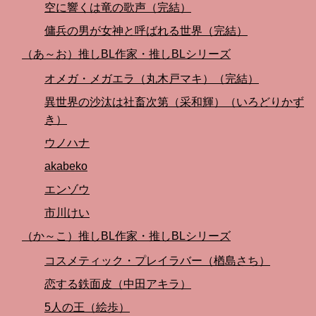
空に響くは竜の歌声（完結）
傭兵の男が女神と呼ばれる世界（完結）
（あ～お）推しBL作家・推しBLシリーズ
オメガ・メガエラ（丸木戸マキ）（完結）
異世界の沙汰は社畜次第（采和輝）（いろどりかず
き）
ウノハナ
akabeko
エンゾウ
市川けい
（か～こ）推しBL作家・推しBLシリーズ
コスメティック・プレイラバー（楢島さち）
恋する鉄面皮（中田アキラ）
5人の王（絵歩）