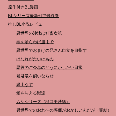
原作付きBL漫画
BLシリーズ最新刊で最終巻
推しBL小説レビュー
異世界の沙汰は社畜次第
毒を喰らわば皿まで
異世界でおまけの兄さん自立を目指す
はなれがたいけもの
悪役のご令息のどうにかしたい日常
暴君竜を飼いならせ
緑土なす
愛を与える獣達
ムシシリーズ（樋口美沙緒）
異世界でのおれへの評価がおかしいんだが（完結）