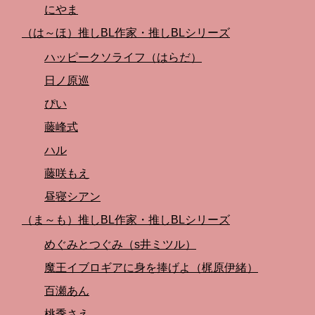
にやま
（は～ほ）推しBL作家・推しBLシリーズ
ハッピークソライフ（はらだ）
日ノ原巡
ぴい
藤峰式
ハル
藤咲もえ
昼寝シアン
（ま～も）推しBL作家・推しBLシリーズ
めぐみとつぐみ（s井ミツル）
魔王イブロギアに身を捧げよ（梶原伊緒）
百瀬あん
桃季さえ