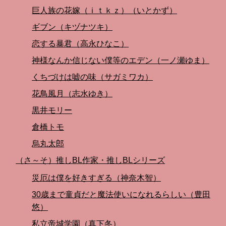
巨人族の花嫁（ｉｔｋｚ）（いとかず）
ギブン（キヅナツキ）
恋する暴君（高永ひなこ）
神様なんか信じない僕等のエデン（一ノ瀬ゆま）
くちづけは嘘の味（サガミワカ）
花鳥風月（志水ゆき）
黒井モリー
倉橋トモ
烏丸太郎
（さ～そ）推しBL作家・推しBLシリーズ
災厄は僕を好きすぎる（神奈木智）
30歳まで童貞だと魔法使いになれるらしい（豊田
悠）
私立帝城学園（真下冬）