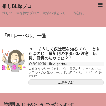
推しBL探ブロ
推しのBL本を探すブログ。読後の感想レビュー備忘録。
「
BLレーベル
」
一覧
BL そうして僕は恋を知る（3） とき
たほのじ 最新刊のネタバレ注意 店
長、目覚めちゃった？！
2021/9/16
ときたほのじ
大好きなシリーズです。 角川書店のBLレーベルのエ
メラルドの人気シリーズ ドル箱ですね（＾＾） ☆ 9～
12+12...
記事を読む
訪問ありがとうございます