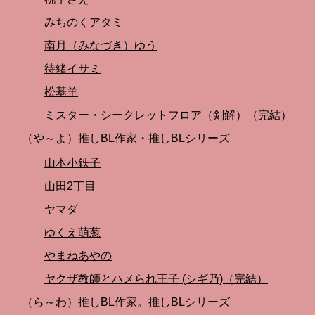
みちのくアタミ
南月（みなづき）ゆう
待緒イサミ
松基羊
ミスター・シークレットフロア（剣解）（完結）
（や～よ）推しBL作家・推しBLシリーズ
山本小鉄子
山田2丁目
ヤマダ
ゆくえ萌葱
やまねあやの
ヤクザ教師とハメられ王子 (シギ乃)（完結）
（ら～わ）推しBL作家。推しBLシリーズ