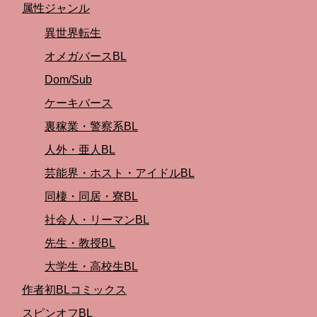
属性ジャンル
異世界転生
オメガバースBL
Dom/Sub
ケーキバース
裏稼業・警察系BL
人外・亜人BL
芸能界・ホスト・アイドルBL
同棲・同居・寮BL
社会人・リーマンBL
先生・教授BL
大学生・高校生BL
作者初BLコミックス
スピンオフBL