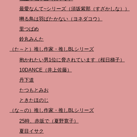
最愛なんて~シリーズ（須坂紫那（すざかしな））
囀る鳥は羽ばたかない（ヨネダコウ）
里つばめ
鈴丸みんた
（た～と）推し作家・推しBLシリーズ
抱かれたい男1位に脅されています（桜日梯子）
10DANCE（井上佐藤）
丹下道
たつもとみお
ときたほのじ
（な～の）推し作家・推しBLシリーズ
25時、赤坂で（夏野寛子）
夏目イサク