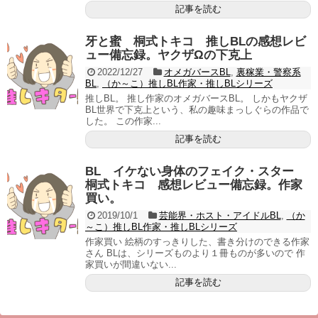
記事を読む
牙と蜜 桐式トキコ 推しBLの感想レビ
ュー備忘録。ヤクザΩの下克上
2022/12/27
オメガバースBL
,
裏稼業・警察系
BL
,
（か～こ）推しBL作家・推しBLシリーズ
推しBL。 推し作家のオメガバースBL。 しかもヤクザ
BL世界で下克上という、私の趣味まっしぐらの作品で
した。 この作家...
記事を読む
BL イケない身体のフェイク・スター
桐式トキコ 感想レビュー備忘録。作家
買い。
2019/10/1
芸能界・ホスト・アイドルBL
,
（か
～こ）推しBL作家・推しBLシリーズ
作家買い 絵柄のすっきりした、書き分けのできる作家
さん BLは、シリーズものより１冊ものが多いので 作
家買いが間違いない...
記事を読む