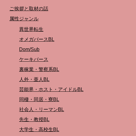
ご挨拶と取材の話
属性ジャンル
異世界転生
オメガバースBL
Dom/Sub
ケーキバース
裏稼業・警察系BL
人外・亜人BL
芸能界・ホスト・アイドルBL
同棲・同居・寮BL
社会人・リーマンBL
先生・教授BL
大学生・高校生BL