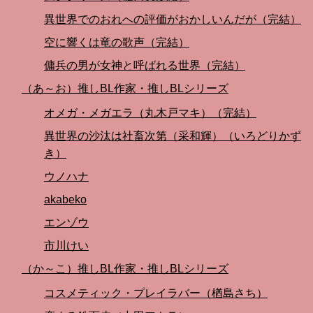
異世界でのおれへの評価がおかしいんだが（完結）
空に響くは竜の歌声（完結）
傭兵の男が女神と呼ばれる世界（完結）
（あ～お）推しBL作家・推しBLシリーズ
オメガ・メガエラ（丸木戸マキ）（完結）
異世界の沙汰は社畜次第（采和輝）（いろどりかず
き）
ウノハナ
akabeko
エンゾウ
市川けい
（か～こ）推しBL作家・推しBLシリーズ
コスメティック・プレイラバー（楢島さち）