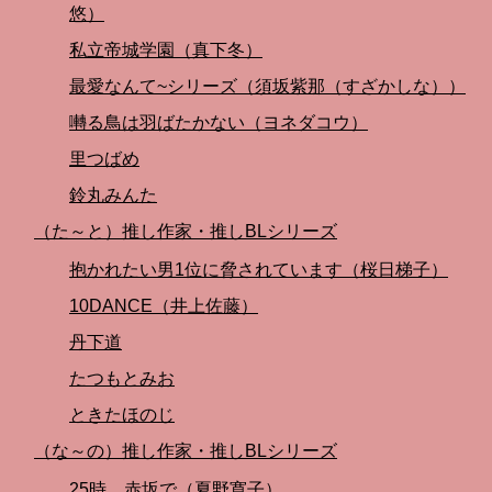
悠）
私立帝城学園（真下冬）
最愛なんて~シリーズ（須坂紫那（すざかしな））
囀る鳥は羽ばたかない（ヨネダコウ）
里つばめ
鈴丸みんた
（た～と）推し作家・推しBLシリーズ
抱かれたい男1位に脅されています（桜日梯子）
10DANCE（井上佐藤）
丹下道
たつもとみお
ときたほのじ
（な～の）推し作家・推しBLシリーズ
25時、赤坂で（夏野寛子）