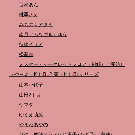
百瀬あん
桃季さえ
みちのくアタミ
南月（みなづき）ゆう
待緒イサミ
松基羊
ミスター・シークレットフロア（剣解）（完結）
（や～よ）推しBL作家・推しBLシリーズ
山本小鉄子
山田2丁目
ヤマダ
ゆくえ萌葱
やまねあやの
ヤクザ教師とハメられ王子 (シギ乃)（完結）