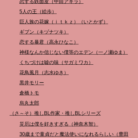
恋する鉄面皮（中田アキラ）
5人の王（絵歩）
巨人族の花嫁（ｉｔｋｚ）（いとかず）
ギブン（キヅナツキ）
恋する暴君（高永ひなこ）
神様なんか信じない僕等のエデン（一ノ瀬ゆま）
くちづけは嘘の味（サガミワカ）
花鳥風月（志水ゆき）
黒井モリー
倉橋トモ
烏丸太郎
（さ～そ）推しBL作家・推しBLシリーズ
災厄は僕を好きすぎる（神奈木智）
30歳まで童貞だと魔法使いになれるらしい（豊田