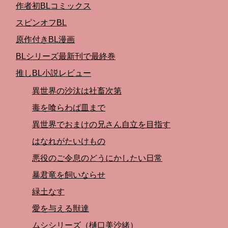
作者初BLコミックス
スピンオフBL
原作付きBL漫画
BLシリーズ最新刊で最終巻
推しBL小説レビュー
異世界の沙汰は社畜次第
毒を喰らわば皿まで
異世界でおまけの兄さん自立を目指す
はなれがたいけもの
悪役のご令息のどうにかしたい日常
暴君竜を飼いならせ
緑土なす
愛を与える獣達
ムシシリーズ（樋口美沙緒）