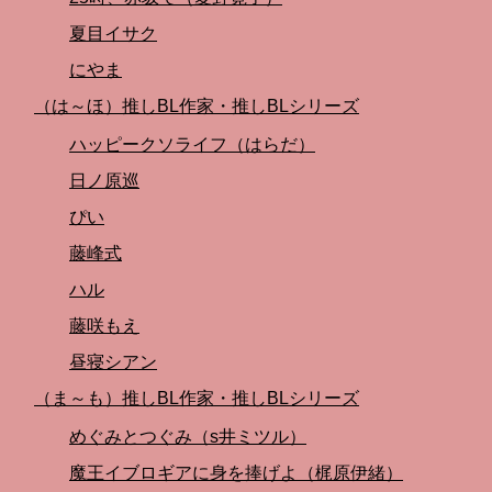
夏目イサク
にやま
（は～ほ）推しBL作家・推しBLシリーズ
ハッピークソライフ（はらだ）
日ノ原巡
ぴい
藤峰式
ハル
藤咲もえ
昼寝シアン
（ま～も）推しBL作家・推しBLシリーズ
めぐみとつぐみ（s井ミツル）
魔王イブロギアに身を捧げよ（梶原伊緒）