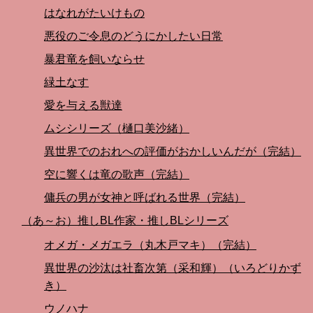
はなれがたいけもの
悪役のご令息のどうにかしたい日常
暴君竜を飼いならせ
緑土なす
愛を与える獣達
ムシシリーズ（樋口美沙緒）
異世界でのおれへの評価がおかしいんだが（完結）
空に響くは竜の歌声（完結）
傭兵の男が女神と呼ばれる世界（完結）
（あ～お）推しBL作家・推しBLシリーズ
オメガ・メガエラ（丸木戸マキ）（完結）
異世界の沙汰は社畜次第（采和輝）（いろどりかず
き）
ウノハナ