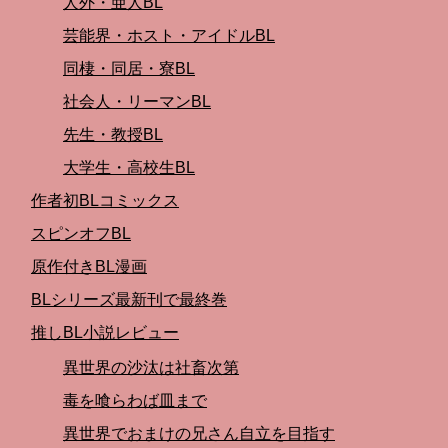
人外・亜人BL
芸能界・ホスト・アイドルBL
同棲・同居・寮BL
社会人・リーマンBL
先生・教授BL
大学生・高校生BL
作者初BLコミックス
スピンオフBL
原作付きBL漫画
BLシリーズ最新刊で最終巻
推しBL小説レビュー
異世界の沙汰は社畜次第
毒を喰らわば皿まで
異世界でおまけの兄さん自立を目指す