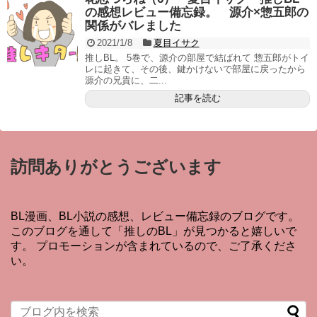
の感想レビュー備忘録。 源介×惣五郎の
関係がバレました
2021/1/8
夏目イサク
推しBL。 5巻で、源介の部屋で結ばれて 惣五郎がトイ
レに起きて、その後、鍵かけないで部屋に戻ったから
源介の兄貴に、二...
記事を読む
訪問ありがとうございます
BL漫画、BL小説の感想、レビュー備忘録のブログです。
このブログを通して「推しのBL」が見つかると嬉しいで
す。 プロモーションが含まれているので、ご了承くださ
い。