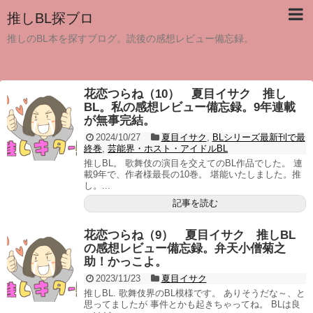
推しBL探ブロ
推しのBL本を探すブログ。読後の感想レビュー備忘録。
花恋つらね（10） 夏目イサク 推し
BL。私の感想レビュー備忘録。9年連載
が無事完結。
2024/10/27
夏目イサク
,
BLシリーズ最新刊で最
終巻
,
芸能界・ホスト・アイドルBL
推しBL。 歌舞伎の演目を交えてのBL作品でした。 連
載9年で、作者様最長の10巻。 堪能いたしました。推
し。...
記事を読む
花恋つらね（9） 夏目イサク 推しBL
の感想レビュー備忘録。弁天小僧菊之
助！かっこよ。
2023/11/23
夏目イサク
推しBL. 歌舞伎界のBL模様です。 ありそうだな～、と
思ってましたが 事件とかも起きちゃってね。 BLは良