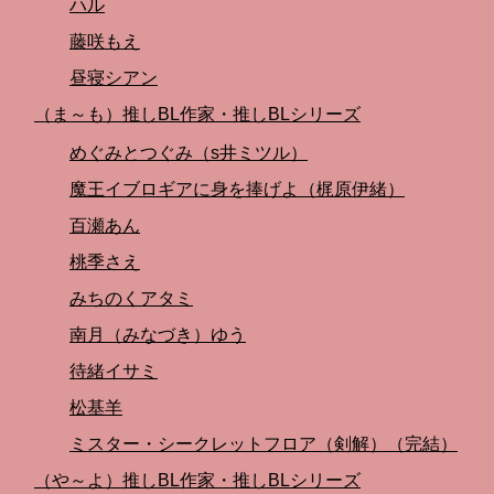
ハル
藤咲もえ
昼寝シアン
（ま～も）推しBL作家・推しBLシリーズ
めぐみとつぐみ（s井ミツル）
魔王イブロギアに身を捧げよ（梶原伊緒）
百瀬あん
桃季さえ
みちのくアタミ
南月（みなづき）ゆう
待緒イサミ
松基羊
ミスター・シークレットフロア（剣解）（完結）
（や～よ）推しBL作家・推しBLシリーズ