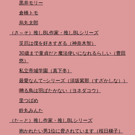
黒井モリー
倉橋トモ
烏丸太郎
（さ～そ）推しBL作家・推しBLシリーズ
災厄は僕を好きすぎる（神奈木智）
30歳まで童貞だと魔法使いになれるらしい（豊田
悠）
私立帝城学園（真下冬）
最愛なんて~シリーズ（須坂紫那（すざかしな））
囀る鳥は羽ばたかない（ヨネダコウ）
里つばめ
鈴丸みんた
（た～と）推し作家・推しBLシリーズ
抱かれたい男1位に脅されています（桜日梯子）