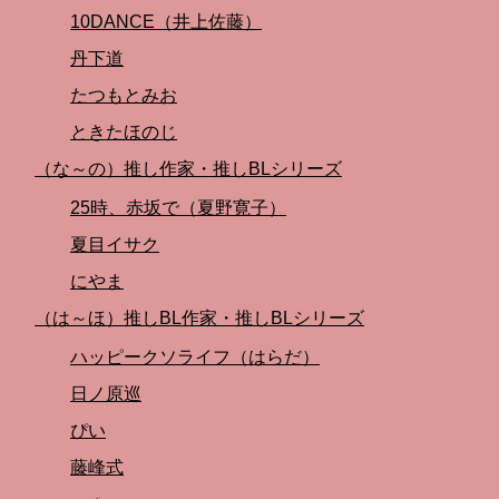
10DANCE（井上佐藤）
丹下道
たつもとみお
ときたほのじ
（な～の）推し作家・推しBLシリーズ
25時、赤坂で（夏野寛子）
夏目イサク
にやま
（は～ほ）推しBL作家・推しBLシリーズ
ハッピークソライフ（はらだ）
日ノ原巡
ぴい
藤峰式