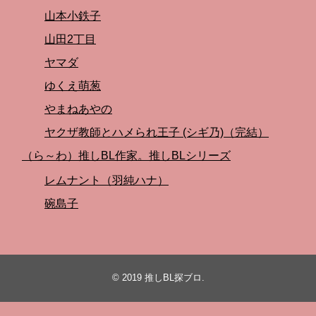
山本小鉄子
山田2丁目
ヤマダ
ゆくえ萌葱
やまねあやの
ヤクザ教師とハメられ王子 (シギ乃)（完結）
（ら～わ）推しBL作家。推しBLシリーズ
レムナント（羽純ハナ）
碗島子
© 2019
推しBL探ブロ
.