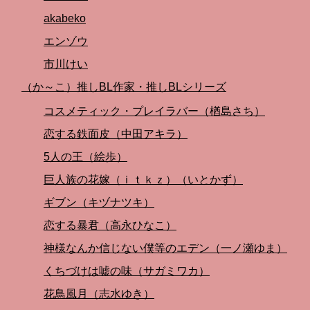
akabeko
エンゾウ
市川けい
（か～こ）推しBL作家・推しBLシリーズ
コスメティック・プレイラバー（楢島さち）
恋する鉄面皮（中田アキラ）
5人の王（絵歩）
巨人族の花嫁（ｉｔｋｚ）（いとかず）
ギブン（キヅナツキ）
恋する暴君（高永ひなこ）
神様なんか信じない僕等のエデン（一ノ瀬ゆま）
くちづけは嘘の味（サガミワカ）
花鳥風月（志水ゆき）