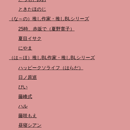
ときたほのじ
（な～の）推し作家・推しBLシリーズ
25時、赤坂で（夏野寛子）
夏目イサク
にやま
（は～ほ）推しBL作家・推しBLシリーズ
ハッピークソライフ（はらだ）
日ノ原巡
ぴい
藤峰式
ハル
藤咲もえ
昼寝シアン