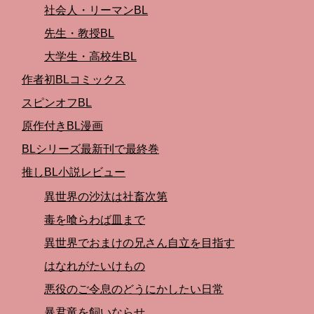
社会人・リーマンBL
先生・教授BL
大学生・高校生BL
作者初BLコミックス
スピンオフBL
原作付きBL漫画
BLシリーズ最新刊で最終巻
推しBL小説レビュー
異世界の沙汰は社畜次第
毒を喰らわば皿まで
異世界でおまけの兄さん自立を目指す
はなれがたいけもの
悪役のご令息のどうにかしたい日常
暴君竜を飼いならせ