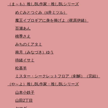
（ま～も）推しBL作家・推しBLシリーズ
めぐみとつぐみ（s井ミツル）
魔王イブロギアに身を捧げよ（梶原伊緒）
百瀬あん
桃季さえ
みちのくアタミ
南月（みなづき）ゆう
待緒イサミ
松基羊
ミスター・シークレットフロア（剣解）（完結）
（や～よ）推しBL作家・推しBLシリーズ
山本小鉄子
山田2丁目