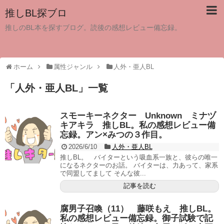
推しBL探ブロ
推しのBL本を探すブログ。読後の感想レビュー備忘録。
ホーム
属性ジャンル
人外・亜人BL
「
人外・亜人BL
」
一覧
スモーキーネクター Unknown ミナヅ
キアキラ 推しBL。私の感想レビュー備
忘録。アン×みつの３作目。
2026/6/10
人外・亜人BL
推しBL。 バイターという吸血系一族と、彼らの唯一
になるネクターのお話。 バイターは、力あって、家系
で同盟してまして そんな彼...
記事を読む
腐男子召喚（11） 藤咲もえ 推しBL。
私の感想レビュー備忘録。御子試験で記