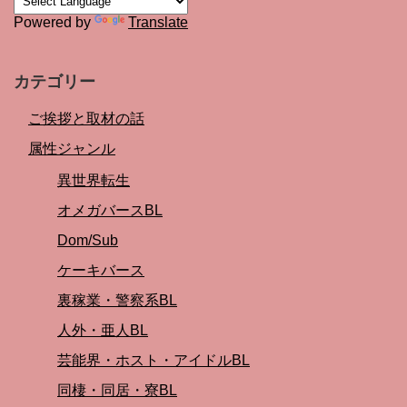
Powered by
Translate
カテゴリー
ご挨拶と取材の話
属性ジャンル
異世界転生
オメガバースBL
Dom/Sub
ケーキバース
裏稼業・警察系BL
人外・亜人BL
芸能界・ホスト・アイドルBL
同棲・同居・寮BL