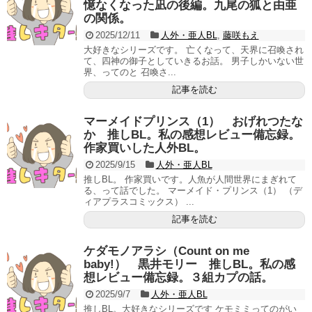
憶なくなった凪の後編。九尾の狐と由亜
の関係。
2025/12/11
人外・亜人BL
,
藤咲もえ
大好きなシリーズです。 亡くなって、天界に召喚され
て、四神の御子としていきるお話。 男子しかいない世
界、ってのと 召喚さ...
記事を読む
マーメイドプリンス（1） おげれつたな
か 推しBL。私の感想レビュー備忘録。
作家買いした人外BL。
2025/9/15
人外・亜人BL
推しBL。 作家買いです。人魚が人間世界にまぎれて
る、って話でした。 マーメイド・プリンス（1） （デ
ィアプラスコミックス） ...
記事を読む
ケダモノアラシ（Count on me
baby!） 黒井モリー 推しBL。私の感
想レビュー備忘録。３組カプの話。
2025/9/7
人外・亜人BL
推しBL。大好きなシリーズです ケモミミってのがい