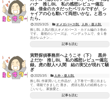
ハナ 推しBL 私の感想レビュー備忘
録。借金のカタだったベリルですが、シ
ャイアの心も動いて両想いかな。と思っ
たら。
2025/3/25
オメガバースBL
,
人外・亜人BL
推しBL 人気の獣人オメガバース・カドル編の３巻め
です。 最初のシリーズは、 ペンデュラムで、全１巻
次がレムナン...
記事を読む
寅野探偵事務所へようこそ（下） 黒井
よだか 推しBL 私の感想レビュー備忘
録。虎の獣人×人間 結の実父が現れて騒
ぎ
2025/3/5
人外・亜人BL
推しBL 作家買いした作品が、上下巻で一度に出まし
て、堪能できました 善き。 虎頭も獣人の絵柄もかっ
こいいし、家族愛と、...
記事を読む