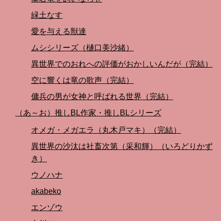
緑土なす
愛を与える獣達
ムシシリーズ（樋口美沙緒）
異世界でのおれへの評価がおかしいんだが（完結）
空に響くは竜の歌声（完結）
傭兵の男が女神と呼ばれる世界（完結）
（あ～お）推しBL作家・推しBLシリーズ
オメガ・メガエラ（丸木戸マキ）（完結）
異世界の沙汰は社畜次第（采和輝）（いろどりかず
き）
ウノハナ
akabeko
エンゾウ