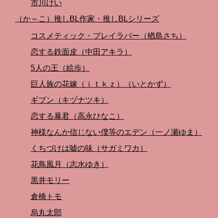
市川けい
（か～こ）推しBL作家・推しBLシリーズ
コスメティック・プレイラバー（楢島さち）
恋する鉄面皮（中田アキラ）
5人の王（絵歩）
巨人族の花嫁（ｉｔｋｚ）（いとかず）
ギブン（キヅナツキ）
恋する暴君（高永ひなこ）
神様なんか信じない僕等のエデン（一ノ瀬ゆま）
くちづけは嘘の味（サガミワカ）
花鳥風月（志水ゆき）
黒井モリー
倉橋トモ
烏丸太郎