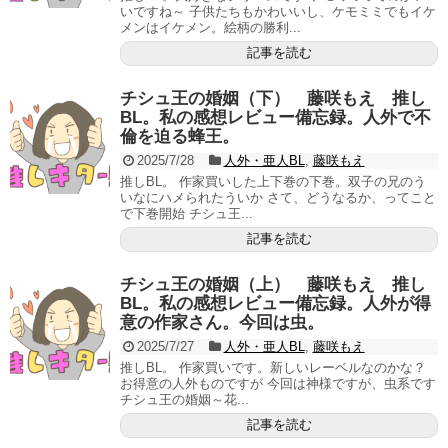
いですね～ 子供たちもかわいいし、ケモミミでもイケ
メンはイケメン。絵柄の勝利...
記事を読む
チシュ王の婚姻（下） 藤咲もえ 推し
BL。私の感想レビュー備忘録。人外で不
倫を迫る蜂王。
2025/7/28
人外・亜人BL
,
藤咲もえ
推しBL。 作家買いした上下巻の下巻。双子の兄のう
いなにハメられたういか さて、どうなるか、ってこと
で下巻開始 チシュ王...
記事を読む
チシュ王の婚姻（上） 藤咲もえ 推し
BL。私の感想レビュー備忘録。人外が得
意の作家さん。今回は虫。
2025/7/27
人外・亜人BL
,
藤咲もえ
推しBL。 作家買いです。新しいレーベルなのかな？
お得意の人外ものですが 今回は神様ですが、虫系です
チシュ王の婚姻～花...
記事を読む