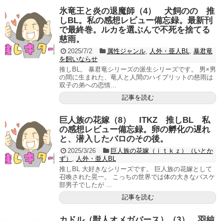
氷竜王と炎の退魔師（4） 犬飼のの 推
しBL。私の感想レビュー備忘録。最新刊
で最終巻。ルカを選ぶんで不死を捨てる
慈雨。
2025/7/2
属性ジャンル
,
人外・亜人BL
,
暴君竜
を飼いならせ
推しBL。 暴君竜シリーズの派生シリーズです。 男×男
の間に生まれた、竜人と人間のハイブリットの慈雨は
双子の弟への恋情...
記事を読む
巨人族の花嫁（8） ITKZ 推しBL 私
の感想レビュー備忘録。卵の孵化の遅れ
と、潜入したバロのその後。
2025/3/26
巨人族の花嫁（ｉｔｋｚ）（いとか
ず）
,
人外・亜人BL
推しBL 大好きなシリーズです。 巨人族の花嫁として
召喚された晃一。 こっちの世界では体の大きなバスケ
部男子でしたが ...
記事を読む
カドル（獣人オメガバース）（3） 羽純