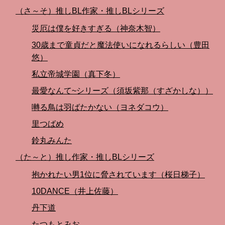
（さ～そ）推しBL作家・推しBLシリーズ
災厄は僕を好きすぎる（神奈木智）
30歳まで童貞だと魔法使いになれるらしい（豊田
悠）
私立帝城学園（真下冬）
最愛なんて~シリーズ（須坂紫那（すざかしな））
囀る鳥は羽ばたかない（ヨネダコウ）
里つばめ
鈴丸みんた
（た～と）推し作家・推しBLシリーズ
抱かれたい男1位に脅されています（桜日梯子）
10DANCE（井上佐藤）
丹下道
たつもとみお