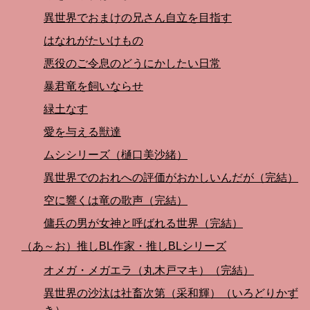
異世界でおまけの兄さん自立を目指す
はなれがたいけもの
悪役のご令息のどうにかしたい日常
暴君竜を飼いならせ
緑土なす
愛を与える獣達
ムシシリーズ（樋口美沙緒）
異世界でのおれへの評価がおかしいんだが（完結）
空に響くは竜の歌声（完結）
傭兵の男が女神と呼ばれる世界（完結）
（あ～お）推しBL作家・推しBLシリーズ
オメガ・メガエラ（丸木戸マキ）（完結）
異世界の沙汰は社畜次第（采和輝）（いろどりかず