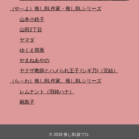
（や～よ）推しBL作家・推しBLシリーズ
山本小鉄子
山田2丁目
ヤマダ
ゆくえ萌葱
やまねあやの
ヤクザ教師とハメられ王子 (シギ乃)（完結）
（ら～わ）推しBL作家。推しBLシリーズ
レムナント（羽純ハナ）
碗島子
© 2019
推しBL探ブロ
.