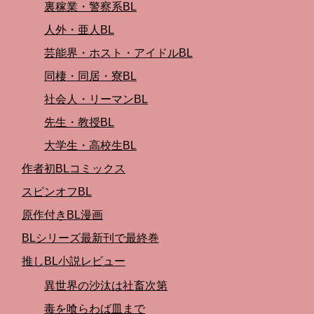
裏稼業・警察系BL
人外・亜人BL
芸能界・ホスト・アイドルBL
同棲・同居・寮BL
社会人・リーマンBL
先生・教授BL
大学生・高校生BL
作者初BLコミックス
スピンオフBL
原作付きBL漫画
BLシリーズ最新刊で最終巻
推しBL小説レビュー
異世界の沙汰は社畜次第
毒を喰らわば皿まで