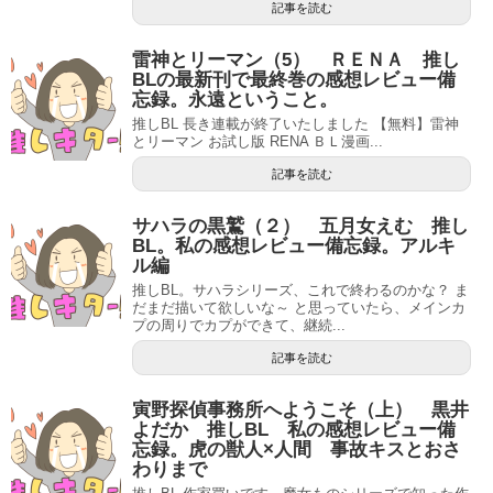
記事を読む
雷神とリーマン（5） ＲＥＮＡ 推し
BLの最新刊で最終巻の感想レビュー備
忘録。永遠ということ。
推しBL 長き連載が終了いたしました 【無料】雷神
とリーマン お試し版 RENA ＢＬ漫画...
記事を読む
サハラの黒鷲（２） 五月女えむ 推し
BL。私の感想レビュー備忘録。アルキ
ル編
推しBL。サハラシリーズ、これで終わるのかな？ ま
だまだ描いて欲しいな～ と思っていたら、メインカ
プの周りでカプができて、継続...
記事を読む
寅野探偵事務所へようこそ（上） 黒井
よだか 推しBL 私の感想レビュー備
忘録。虎の獣人×人間 事故キスとおさ
わりまで