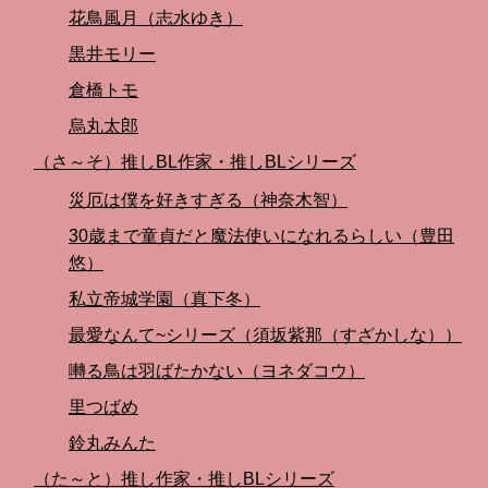
花鳥風月（志水ゆき）
黒井モリー
倉橋トモ
烏丸太郎
（さ～そ）推しBL作家・推しBLシリーズ
災厄は僕を好きすぎる（神奈木智）
30歳まで童貞だと魔法使いになれるらしい（豊田
悠）
私立帝城学園（真下冬）
最愛なんて~シリーズ（須坂紫那（すざかしな））
囀る鳥は羽ばたかない（ヨネダコウ）
里つばめ
鈴丸みんた
（た～と）推し作家・推しBLシリーズ