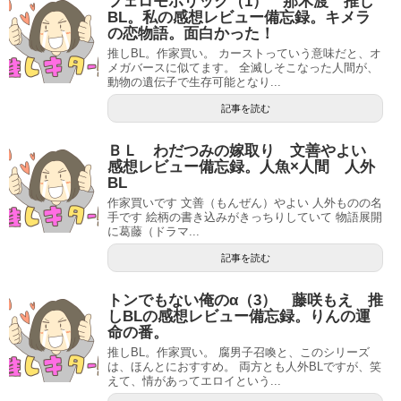
フェロモホリック（1） 那木渡 推し
BL。私の感想レビュー備忘録。キメラ
の恋物語。面白かった！
推しBL。作家買い。 カーストっていう意味だと、オ
メガバースに似てます。 全滅しそこなった人間が、
動物の遺伝子で生存可能となり...
記事を読む
ＢＬ わだつみの嫁取り 文善やよい
感想レビュー備忘録。人魚×人間 人外
BL
作家買いです 文善（もんぜん）やよい 人外ものの名
手です 絵柄の書き込みがきっちりしていて 物語展開
に葛藤（ドラマ...
記事を読む
トンでもない俺のα（3） 藤咲もえ 推
しBLの感想レビュー備忘録。りんの運
命の番。
推しBL。作家買い。 腐男子召喚と、このシリーズ
は、ほんとにおすすめ。 両方とも人外BLですが、笑
えて、情があってエロイという...