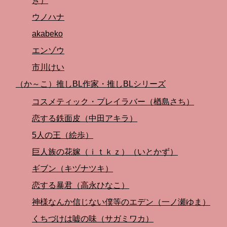
き）
ウノハナ
akabeko
エンゾウ
市川けい
（か～こ）推しBL作家・推しBLシリーズ
コスメティック・プレイラバー（楢島さち）
恋する鉄面皮（中田アキラ）
5人の王（絵歩）
巨人族の花嫁（ｉｔｋｚ）（いとかず）
ギブン（キヅナツキ）
恋する暴君（高永ひなこ）
神様なんか信じない僕等のエデン（一ノ瀬ゆま）
くちづけは嘘の味（サガミワカ）