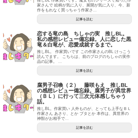
推しBL 作家買いです。魔女ものシリーズで知った作
家さんで 絵柄が気に入り、展開が気に入り、今、新
作をもれなく買っちゃう作家さ...
記事を読む
恋する竜の島 ちしゃの実 推しBL。
私の感想レビュー備忘録。人に恋した黒
竜＆白竜が、恋愛成就するまで。
推しBL。 作家買いです この作家さんのBL けっこう
読んでます。 こちらは、前のブログのちしゃの実作
品の記事。 ...
記事を読む
腐男子召喚（２） 藤咲もえ 推しBL
の感想レビュー備忘録。腐男子が異世界
（ＢＬ）に行って三次元体感しちゃう
話。
推しBL。作家買い 人外ものが、とっても上手なＢＬ
作家さん あさり、とか ブタとか 本作は、異世界の
神獣がお相手で...
記事を読む