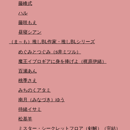
藤峰式
ハル
藤咲もえ
昼寝シアン
（ま～も）推しBL作家・推しBLシリーズ
めぐみとつぐみ（s井ミツル）
魔王イブロギアに身を捧げよ（梶原伊緒）
百瀬あん
桃季さえ
みちのくアタミ
南月（みなづき）ゆう
待緒イサミ
松基羊
ミスター・シークレットフロア（剣解）（完結）