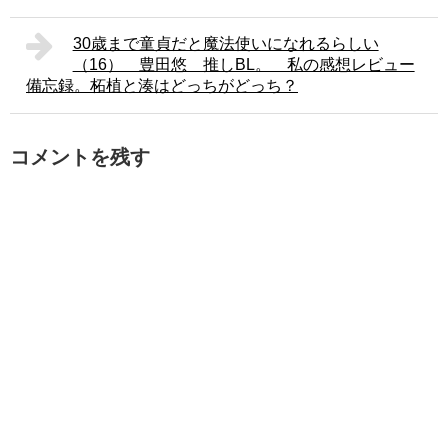
30歳まで童貞だと魔法使いになれるらしい
（16） 豊田悠 推しBL。 私の感想レビュー
備忘録。柘植と湊はどっちがどっち？
コメントを残す