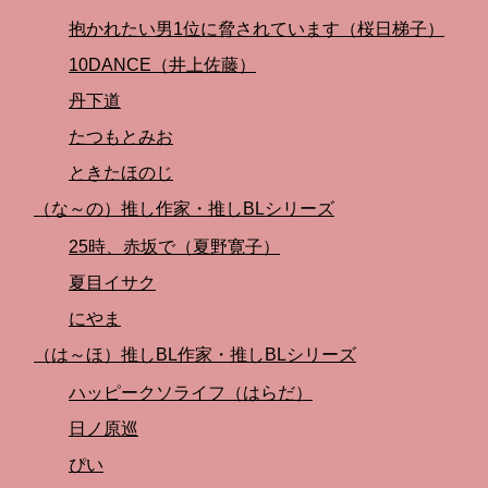
抱かれたい男1位に脅されています（桜日梯子）
10DANCE（井上佐藤）
丹下道
たつもとみお
ときたほのじ
（な～の）推し作家・推しBLシリーズ
25時、赤坂で（夏野寛子）
夏目イサク
にやま
（は～ほ）推しBL作家・推しBLシリーズ
ハッピークソライフ（はらだ）
日ノ原巡
ぴい