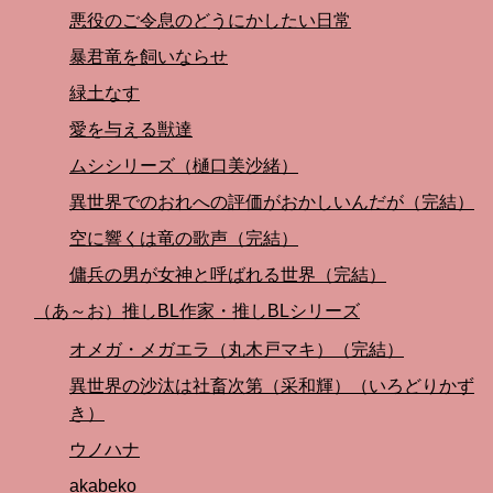
悪役のご令息のどうにかしたい日常
暴君竜を飼いならせ
緑土なす
愛を与える獣達
ムシシリーズ（樋口美沙緒）
異世界でのおれへの評価がおかしいんだが（完結）
空に響くは竜の歌声（完結）
傭兵の男が女神と呼ばれる世界（完結）
（あ～お）推しBL作家・推しBLシリーズ
オメガ・メガエラ（丸木戸マキ）（完結）
異世界の沙汰は社畜次第（采和輝）（いろどりかず
き）
ウノハナ
akabeko