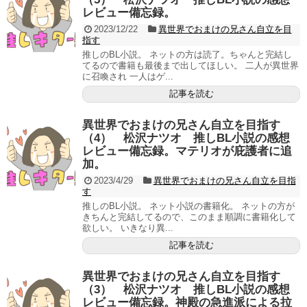
レビュー備忘録。
2023/12/22
異世界でおまけの兄さん自立を目
指す
推しのBL小説。 ネットの方は読了。ちゃんと完結し
てるので書籍も最後まで出してほしい。 二人が異世界
に召喚され 一人はゲ...
記事を読む
異世界でおまけの兄さん自立を目指す
（4） 松沢ナツオ 推しBL小説の感想
レビュー備忘録。マテリオが庇護者に追
加。
2023/4/29
異世界でおまけの兄さん自立を目指
す
推しのBL小説。 ネット小説の書籍化。 ネットの方が
きちんと完結してるので、このまま順調に書籍化して
欲しい。 いきなり異...
記事を読む
異世界でおまけの兄さん自立を目指す
（3） 松沢ナツオ 推しBL小説の感想
レビュー備忘録。神殿の急進派による拉