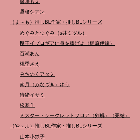
藤咲もえ
昼寝シアン
（ま～も）推しBL作家・推しBLシリーズ
めぐみとつぐみ（s井ミツル）
魔王イブロギアに身を捧げよ（梶原伊緒）
百瀬あん
桃季さえ
みちのくアタミ
南月（みなづき）ゆう
待緒イサミ
松基羊
ミスター・シークレットフロア（剣解）（完結）
（や～よ）推しBL作家・推しBLシリーズ
山本小鉄子