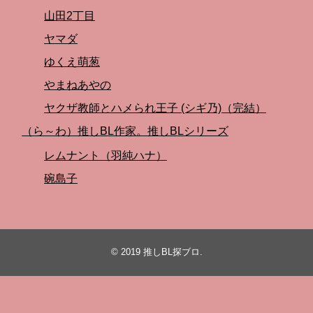
山田2丁目
ヤマダ
ゆくえ萌葱
やまねあやの
ヤクザ教師とハメられ王子 (シギ乃)（完結）
（ら～わ）推しBL作家。推しBLシリーズ
レムナント（羽純ハナ）
碗島子
© 2019
推しBL探ブロ
.