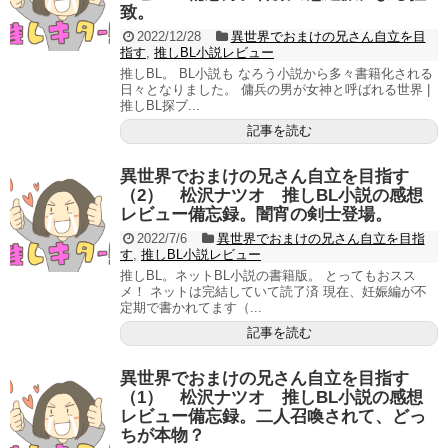
致。
2022/12/28
異世界でおまけの兄さん自立を目
指す
,
推しBL小説レビュー
推しBL。 BL小説も なろう小説から多々書籍化される
日々となりました。 傭兵の男が女神と呼ばれる世界 |
推しBL探ブ...
記事を読む
異世界でおまけの兄さん自立を目指す
（2） 松沢ナツオ 推しBL小説の感想
レビュー備忘録。闇宵の剣士登場。
2022/7/6
異世界でおまけの兄さん自立を目指
す
,
推しBL小説レビュー
推しBL。ネットBL小説の書籍版。 とってもおスス
メ！ ネットは完結していて読了済 現在、妊娠編が不
定期で書かれてます（...
記事を読む
異世界でおまけの兄さん自立を目指す
（1） 松沢ナツオ 推しBL小説の感想
レビュー備忘録。二人召喚されて、どっ
ちが本物？