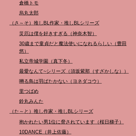
倉橋トモ
烏丸太郎
（さ～そ）推しBL作家・推しBLシリーズ
災厄は僕を好きすぎる（神奈木智）
30歳まで童貞だと魔法使いになれるらしい（豊田
悠）
私立帝城学園（真下冬）
最愛なんて~シリーズ（須坂紫那（すざかしな））
囀る鳥は羽ばたかない（ヨネダコウ）
里つばめ
鈴丸みんた
（た～と）推し作家・推しBLシリーズ
抱かれたい男1位に脅されています（桜日梯子）
10DANCE（井上佐藤）