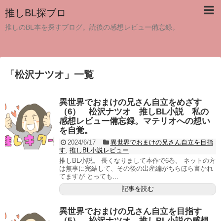
推しBL探ブロ
推しのBL本を探すブログ。読後の感想レビュー備忘録。
「
松沢ナツオ
」
一覧
異世界でおまけの兄さん自立をめざす
（6） 松沢ナツオ 推しBL小説 私の
感想レビュー備忘録。マテリオへの想い
を自覚。
2024/6/17
異世界でおまけの兄さん自立を目指
す
,
推しBL小説レビュー
推しBL小説。 長くなりまして本作で6巻。 ネットの方
は無事に完結して、その後の出産編がちらほら書かれ
てますが とっても...
記事を読む
異世界でおまけの兄さん自立を目指す
（5） 松沢ナツオ 推しBL小説の感想