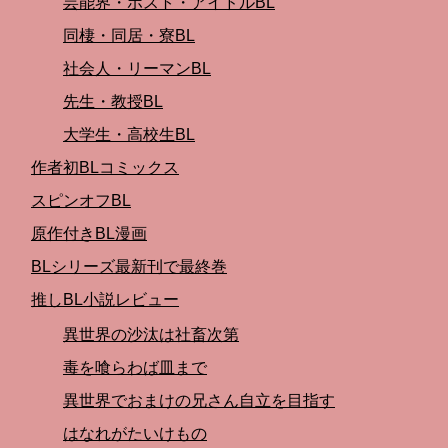
芸能界・ホスト・アイドルBL
同棲・同居・寮BL
社会人・リーマンBL
先生・教授BL
大学生・高校生BL
作者初BLコミックス
スピンオフBL
原作付きBL漫画
BLシリーズ最新刊で最終巻
推しBL小説レビュー
異世界の沙汰は社畜次第
毒を喰らわば皿まで
異世界でおまけの兄さん自立を目指す
はなれがたいけもの