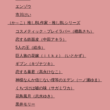
エンゾウ
市川けい
（か～こ）推しBL作家・推しBLシリーズ
コスメティック・プレイラバー（楢島さち）
恋する鉄面皮（中田アキラ）
5人の王（絵歩）
巨人族の花嫁（ｉｔｋｚ）（いとかず）
ギブン（キヅナツキ）
恋する暴君（高永ひなこ）
神様なんか信じない僕等のエデン（一ノ瀬ゆま）
くちづけは嘘の味（サガミワカ）
花鳥風月（志水ゆき）
黒井モリー