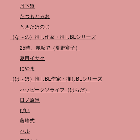
丹下道
たつもとみお
ときたほのじ
（な～の）推し作家・推しBLシリーズ
25時、赤坂で（夏野寛子）
夏目イサク
にやま
（は～ほ）推しBL作家・推しBLシリーズ
ハッピークソライフ（はらだ）
日ノ原巡
ぴい
藤峰式
ハル