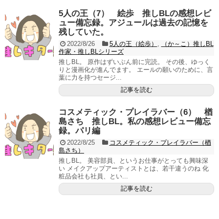
5人の王（7） 絵歩 推しBLの感想レビ
ュー備忘録。アジュールは過去の記憶を
残していた。
2022/8/26
5人の王（絵歩）
,
（か～こ）推しBL
作家・推しBLシリーズ
推しBL。 原作はずいぶん前に完読。 その後、ゆっく
りと漫画化が進んでます。 エールの願いのために、言
葉に力を持つセージ...
記事を読む
コスメティック・プレイラバー（6） 楢
島さち 推しBL。私の感想レビュー備忘
録。パリ編
2022/8/25
コスメティック・プレイラバー（楢
島さち）
推しBL。 美容部員、というお仕事がとっても興味深
い メイクアップアーティストとは、若干違うのね 化
粧品会社も社員、とい...
記事を読む