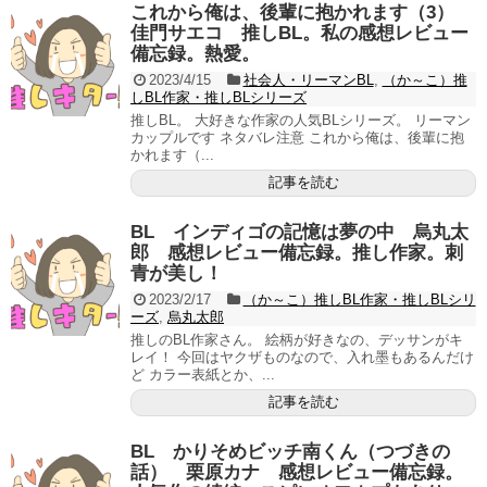
これから俺は、後輩に抱かれます（3）
佳門サエコ 推しBL。私の感想レビュー
備忘録。熱愛。
2023/4/15
社会人・リーマンBL
,
（か～こ）推
しBL作家・推しBLシリーズ
推しBL。 大好きな作家の人気BLシリーズ。 リーマン
カップルです ネタバレ注意 これから俺は、後輩に抱
かれます（...
記事を読む
BL インディゴの記憶は夢の中 烏丸太
郎 感想レビュー備忘録。推し作家。刺
青が美し！
2023/2/17
（か～こ）推しBL作家・推しBLシリ
ーズ
,
烏丸太郎
推しのBL作家さん。 絵柄が好きなの、デッサンがキ
レイ！ 今回はヤクザものなので、入れ墨もあるんだけ
ど カラー表紙とか、...
記事を読む
BL かりそめビッチ南くん（つづきの
話） 栗原カナ 感想レビュー備忘録。