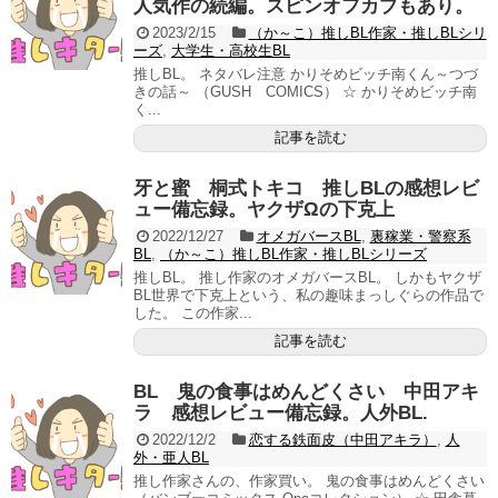
人気作の続編。スピンオフカプもあり。
2023/2/15
（か～こ）推しBL作家・推しBLシリ
ーズ
,
大学生・高校生BL
推しBL。 ネタバレ注意 かりそめビッチ南くん～つづ
きの話～ （GUSH COMICS） ☆ かりそめビッチ南
く...
記事を読む
牙と蜜 桐式トキコ 推しBLの感想レビ
ュー備忘録。ヤクザΩの下克上
2022/12/27
オメガバースBL
,
裏稼業・警察系
BL
,
（か～こ）推しBL作家・推しBLシリーズ
推しBL。 推し作家のオメガバースBL。 しかもヤクザ
BL世界で下克上という、私の趣味まっしぐらの作品で
した。 この作家...
記事を読む
BL 鬼の食事はめんどくさい 中田アキ
ラ 感想レビュー備忘録。人外BL.
2022/12/2
恋する鉄面皮（中田アキラ）
,
人
外・亜人BL
推し作家さんの、作家買い。 鬼の食事はめんどくさい