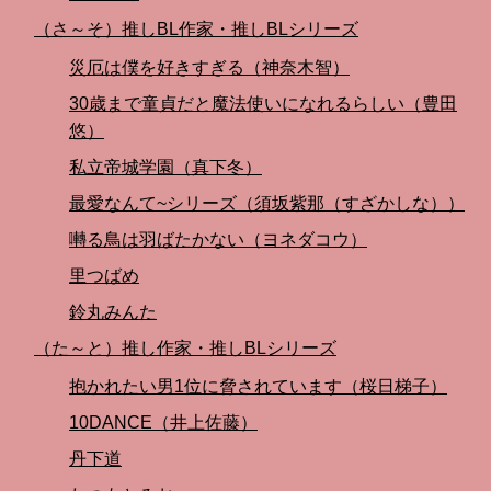
（さ～そ）推しBL作家・推しBLシリーズ
災厄は僕を好きすぎる（神奈木智）
30歳まで童貞だと魔法使いになれるらしい（豊田
悠）
私立帝城学園（真下冬）
最愛なんて~シリーズ（須坂紫那（すざかしな））
囀る鳥は羽ばたかない（ヨネダコウ）
里つばめ
鈴丸みんた
（た～と）推し作家・推しBLシリーズ
抱かれたい男1位に脅されています（桜日梯子）
10DANCE（井上佐藤）
丹下道