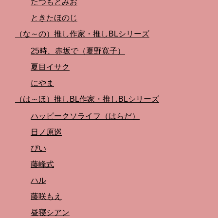
たつもとみお
ときたほのじ
（な～の）推し作家・推しBLシリーズ
25時、赤坂で（夏野寛子）
夏目イサク
にやま
（は～ほ）推しBL作家・推しBLシリーズ
ハッピークソライフ（はらだ）
日ノ原巡
ぴい
藤峰式
ハル
藤咲もえ
昼寝シアン