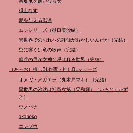
暴君竜を飼いならせ
緑土なす
愛を与える獣達
ムシシリーズ（樋口美沙緒）
異世界でのおれへの評価がおかしいんだが（完結）
空に響くは竜の歌声（完結）
傭兵の男が女神と呼ばれる世界（完結）
（あ～お）推しBL作家・推しBLシリーズ
オメガ・メガエラ（丸木戸マキ）（完結）
異世界の沙汰は社畜次第（采和輝）（いろどりかず
き）
ウノハナ
akabeko
エンゾウ