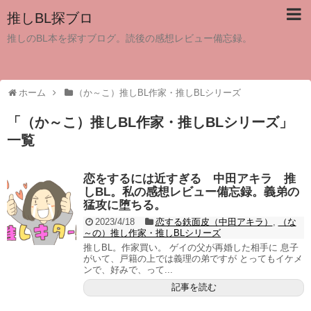
推しBL探ブロ
推しのBL本を探すブログ。読後の感想レビュー備忘録。
ホーム
（か～こ）推しBL作家・推しBLシリーズ
「
（か～こ）推しBL作家・推しBLシリーズ
」
一覧
恋をするには近すぎる 中田アキラ 推
しBL。私の感想レビュー備忘録。義弟の
猛攻に堕ちる。
2023/4/18
恋する鉄面皮（中田アキラ）
,
（な
～の）推し作家・推しBLシリーズ
推しBL。作家買い。 ゲイの父が再婚した相手に 息子
がいて、戸籍の上では義理の弟ですが とってもイケメ
ンで、好みで、って...
記事を読む