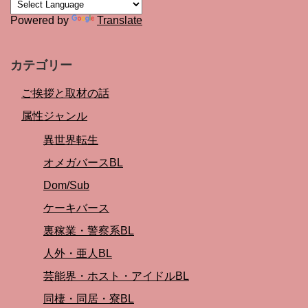
Powered by
Translate
カテゴリー
ご挨拶と取材の話
属性ジャンル
異世界転生
オメガバースBL
Dom/Sub
ケーキバース
裏稼業・警察系BL
人外・亜人BL
芸能界・ホスト・アイドルBL
同棲・同居・寮BL