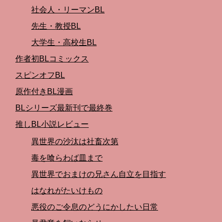
社会人・リーマンBL
先生・教授BL
大学生・高校生BL
作者初BLコミックス
スピンオフBL
原作付きBL漫画
BLシリーズ最新刊で最終巻
推しBL小説レビュー
異世界の沙汰は社畜次第
毒を喰らわば皿まで
異世界でおまけの兄さん自立を目指す
はなれがたいけもの
悪役のご令息のどうにかしたい日常