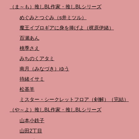
（ま～も）推しBL作家・推しBLシリーズ
めぐみとつぐみ（s井ミツル）
魔王イブロギアに身を捧げよ（梶原伊緒）
百瀬あん
桃季さえ
みちのくアタミ
南月（みなづき）ゆう
待緒イサミ
松基羊
ミスター・シークレットフロア（剣解）（完結）
（や～よ）推しBL作家・推しBLシリーズ
山本小鉄子
山田2丁目