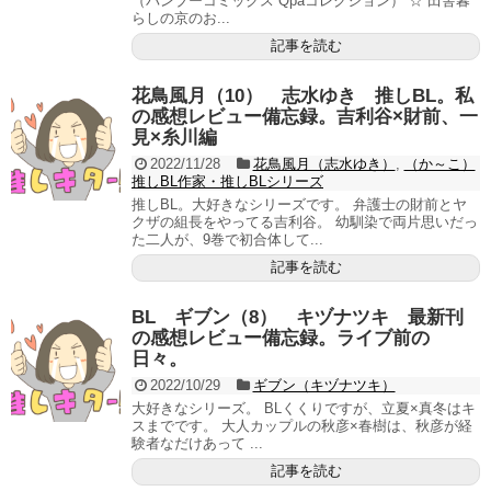
（バンブーコミックス Qpaコレクション） ☆ 田舎暮
らしの京のお...
記事を読む
花鳥風月（10） 志水ゆき 推しBL。私
の感想レビュー備忘録。吉利谷×財前、一
見×糸川編
2022/11/28
花鳥風月（志水ゆき）
,
（か～こ）
推しBL作家・推しBLシリーズ
推しBL。大好きなシリーズです。 弁護士の財前とヤ
クザの組長をやってる吉利谷。 幼馴染で両片思いだっ
た二人が、9巻で初合体して...
記事を読む
BL ギブン（8） キヅナツキ 最新刊
の感想レビュー備忘録。ライブ前の
日々。
2022/10/29
ギブン（キヅナツキ）
大好きなシリーズ。 BLくくりですが、立夏×真冬はキ
スまでです。 大人カップルの秋彦×春樹は、秋彦が経
験者なだけあって ...
記事を読む