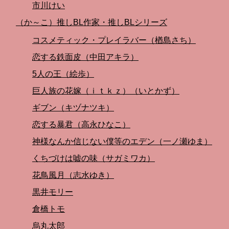
市川けい
（か～こ）推しBL作家・推しBLシリーズ
コスメティック・プレイラバー（楢島さち）
恋する鉄面皮（中田アキラ）
5人の王（絵歩）
巨人族の花嫁（ｉｔｋｚ）（いとかず）
ギブン（キヅナツキ）
恋する暴君（高永ひなこ）
神様なんか信じない僕等のエデン（一ノ瀬ゆま）
くちづけは嘘の味（サガミワカ）
花鳥風月（志水ゆき）
黒井モリー
倉橋トモ
烏丸太郎