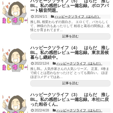
ハッピークソライフ（5） はらだ 推し
BL。私の感想レビュー備忘録。ボロアパ
ート騒音問題。
2024/1/1
ハッピークソライフ（はらだ）
推しBL 相変わらずの面白さ。 エロくて、バカらしく
て、神様の力もあったりして 粕谷と葛谷の関係は、友
情とか育まれてます...
記事を読む
ハッピークソライフ（4） はらだ 推し
BL。私の感想レビュー備忘録。東京居候
暮らし継続中。
2022/12/4
ハッピークソライフ（はらだ）
推しBL。人気作家さんの人気シリーズ。 正直、4巻ま
で続くとは思わなかったけど とっても面白い。 ほぼ
ほぼコメディではあ...
記事を読む
ハッピークソライフ（3） はらだ 推し
BL。私の感想レビュー備忘録。本社に戻
った粕谷くん。
2022/4/28
ハッピークソライフ（はらだ）