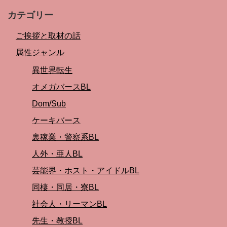
カテゴリー
ご挨拶と取材の話
属性ジャンル
異世界転生
オメガバースBL
Dom/Sub
ケーキバース
裏稼業・警察系BL
人外・亜人BL
芸能界・ホスト・アイドルBL
同棲・同居・寮BL
社会人・リーマンBL
先生・教授BL