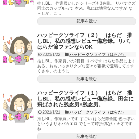
推しBL。 作家買いしたシリーズも3巻目。 リバでクズ
同士のカップルって 本来、私には地雷なんですが な
～ぜか、こ...
記事を読む
ハッピークソライフ（２） はらだ 推
しBL。私の感想レビュー備忘録。リバ。
はらだ節ファンならOK
2021/1/22
ハッピークソライフ（はらだ）
推しBL。作家買いの2冊目 リバです はらだ作品によく
ある、おもいっきりクズな面々が群衆で登場してます
くさや、のように...
記事を読む
ハッピークソライフ（１） はらだ 推
しBL。私の感想レビュー備忘録。田舎に
飛ばされた残念男×残念男。
2021/1/21
ハッピークソライフ（はらだ）
推しBL。作家買いです すごい はらだ節全開 色っぽい
というよりオバカエロ でもって時折切ない 天才です
ね ...
記事を読む