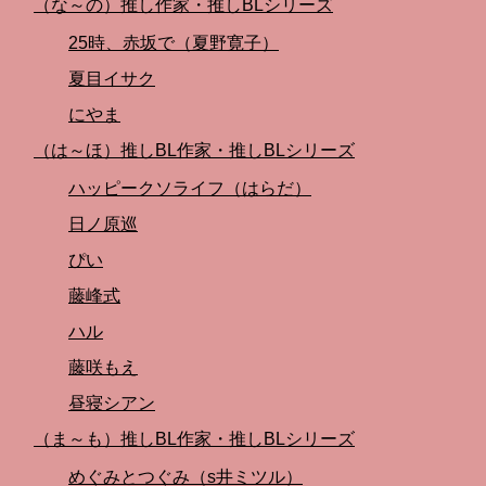
（な～の）推し作家・推しBLシリーズ
25時、赤坂で（夏野寛子）
夏目イサク
にやま
（は～ほ）推しBL作家・推しBLシリーズ
ハッピークソライフ（はらだ）
日ノ原巡
ぴい
藤峰式
ハル
藤咲もえ
昼寝シアン
（ま～も）推しBL作家・推しBLシリーズ
めぐみとつぐみ（s井ミツル）