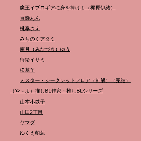
魔王イブロギアに身を捧げよ（梶原伊緒）
百瀬あん
桃季さえ
みちのくアタミ
南月（みなづき）ゆう
待緒イサミ
松基羊
ミスター・シークレットフロア（剣解）（完結）
（や～よ）推しBL作家・推しBLシリーズ
山本小鉄子
山田2丁目
ヤマダ
ゆくえ萌葱