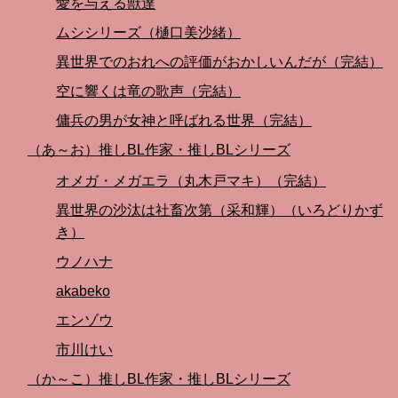
愛を与える獣達
ムシシリーズ（樋口美沙緒）
異世界でのおれへの評価がおかしいんだが（完結）
空に響くは竜の歌声（完結）
傭兵の男が女神と呼ばれる世界（完結）
（あ～お）推しBL作家・推しBLシリーズ
オメガ・メガエラ（丸木戸マキ）（完結）
異世界の沙汰は社畜次第（采和輝）（いろどりかず
き）
ウノハナ
akabeko
エンゾウ
市川けい
（か～こ）推しBL作家・推しBLシリーズ