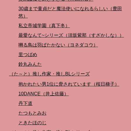
30歳まで童貞だと魔法使いになれるらしい（豊田
悠）
私立帝城学園（真下冬）
最愛なんて~シリーズ（須坂紫那（すざかしな））
囀る鳥は羽ばたかない（ヨネダコウ）
里つばめ
鈴丸みんた
（た～と）推し作家・推しBLシリーズ
抱かれたい男1位に脅されています（桜日梯子）
10DANCE（井上佐藤）
丹下道
たつもとみお
ときたほのじ