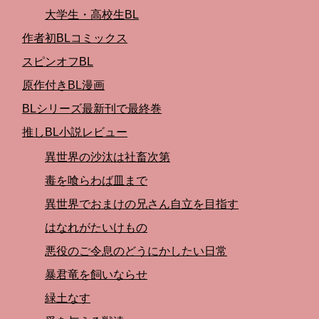
大学生・高校生BL
作者初BLコミックス
スピンオフBL
原作付きBL漫画
BLシリーズ最新刊で最終巻
推しBL小説レビュー
異世界の沙汰は社畜次第
毒を喰らわば皿まで
異世界でおまけの兄さん自立を目指す
はなれがたいけもの
悪役のご令息のどうにかしたい日常
暴君竜を飼いならせ
緑土なす