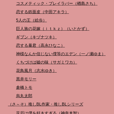
コスメティック・プレイラバー（楢島さち）
恋する鉄面皮（中田アキラ）
5人の王（絵歩）
巨人族の花嫁（ｉｔｋｚ）（いとかず）
ギブン（キヅナツキ）
恋する暴君（高永ひなこ）
神様なんか信じない僕等のエデン（一ノ瀬ゆま）
くちづけは嘘の味（サガミワカ）
花鳥風月（志水ゆき）
黒井モリー
倉橋トモ
烏丸太郎
（さ～そ）推しBL作家・推しBLシリーズ
災厄は僕を好きすぎる（神奈木智）