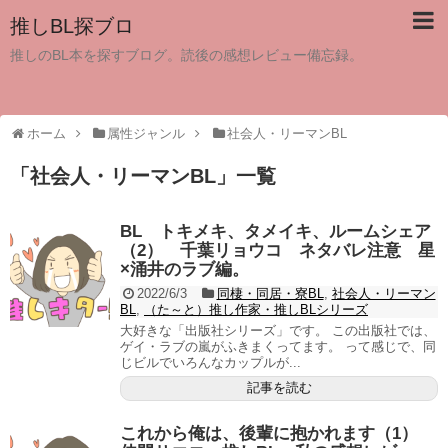
推しBL探ブロ
推しのBL本を探すブログ。読後の感想レビュー備忘録。
ホーム
属性ジャンル
社会人・リーマンBL
「
社会人・リーマンBL
」
一覧
BL トキメキ、タメイキ、ルームシェア
（2） 千葉リョウコ ネタバレ注意 星
×涌井のラブ編。
2022/6/3
同棲・同居・寮BL
,
社会人・リーマン
BL
,
（た～と）推し作家・推しBLシリーズ
大好きな「出版社シリーズ」です。 この出版社では、
ゲイ・ラブの嵐がふきまくってます。 って感じで、同
じビルでいろんなカップルが...
記事を読む
これから俺は、後輩に抱かれます（1）