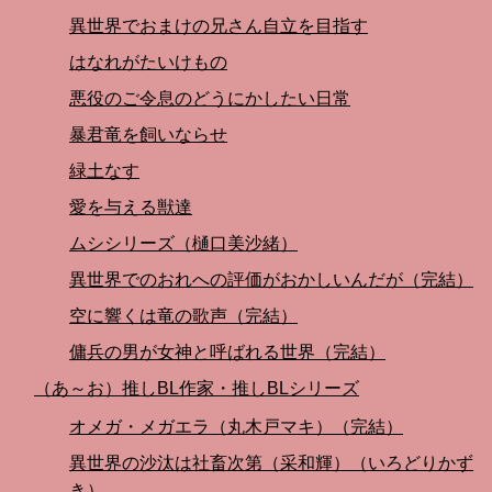
異世界でおまけの兄さん自立を目指す
はなれがたいけもの
悪役のご令息のどうにかしたい日常
暴君竜を飼いならせ
緑土なす
愛を与える獣達
ムシシリーズ（樋口美沙緒）
異世界でのおれへの評価がおかしいんだが（完結）
空に響くは竜の歌声（完結）
傭兵の男が女神と呼ばれる世界（完結）
（あ～お）推しBL作家・推しBLシリーズ
オメガ・メガエラ（丸木戸マキ）（完結）
異世界の沙汰は社畜次第（采和輝）（いろどりかず
き）