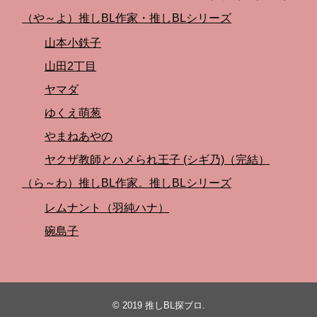
（や～よ）推しBL作家・推しBLシリーズ
山本小鉄子
山田2丁目
ヤマダ
ゆくえ萌葱
やまねあやの
ヤクザ教師とハメられ王子 (シギ乃)（完結）
（ら～わ）推しBL作家。推しBLシリーズ
レムナント（羽純ハナ）
碗島子
© 2019
推しBL探ブロ
.