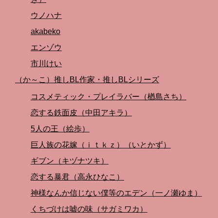
ウノハナ
akabeko
エンゾウ
市川けい
（か～こ）推しBL作家・推しBLシリーズ
コスメティック・プレイラバー（楢島さち）
恋する鉄面皮（中田アキラ）
5人の王（絵歩）
巨人族の花嫁（ｉｔｋｚ）（いとかず）
ギブン（キヅナツキ）
恋する暴君（高永ひなこ）
神様なんか信じない僕等のエデン（一ノ瀬ゆま）
くちづけは嘘の味（サガミワカ）