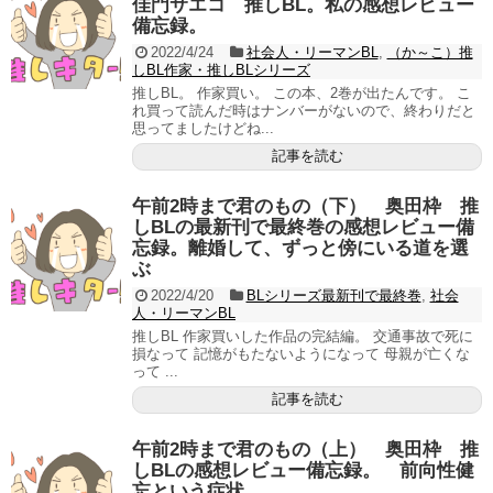
佳門サエコ 推しBL。私の感想レビュー
備忘録。
2022/4/24
社会人・リーマンBL
,
（か～こ）推
しBL作家・推しBLシリーズ
推しBL。 作家買い。 この本、2巻が出たんです。 こ
れ買って読んだ時はナンバーがないので、終わりだと
思ってましたけどね...
記事を読む
午前2時まで君のもの（下） 奥田枠 推
しBLの最新刊で最終巻の感想レビュー備
忘録。離婚して、ずっと傍にいる道を選
ぶ
2022/4/20
BLシリーズ最新刊で最終巻
,
社会
人・リーマンBL
推しBL 作家買いした作品の完結編。 交通事故で死に
損なって 記憶がもたないようになって 母親が亡くな
って ...
記事を読む
午前2時まで君のもの（上） 奥田枠 推
しBLの感想レビュー備忘録。 前向性健
忘という症状