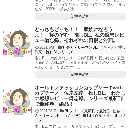
に、おしまい、ってどっかに書かれてた？ 気がしまし
たが、2023年に4巻が出...
記事を読む
どっちもどっち！！！家族になろう
よ！ 柊のぞむ 推しBL。私の感想レビ
ュー備忘録。それぞれの両親と対面。
2021/9/8
社会人・リーマンBL
,
（た～と）推し
作家・推しBLシリーズ
推しBL。大好きなシリーズも9冊目！ 長いけど、安定
の面白さ 合体場面もありますが、どっちかというとほ
んわか、楽しいBLです。...
記事を読む
オールドファッションカップケーキwith
カプチーノ 佐岸左岸 推しBL. わたし
の感想レビュー備忘録。シリーズ最新刊
で最終巻。絶品！
2021/5/17
BLシリーズ最新刊で最終巻
,
社会
人・リーマンBL
,
（さ～そ）推しBL作家・推しBLシリ
ーズ
推しBL. 本作は、オールドファッションカップケーキ