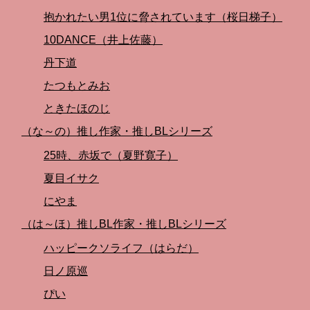
抱かれたい男1位に脅されています（桜日梯子）
10DANCE（井上佐藤）
丹下道
たつもとみお
ときたほのじ
（な～の）推し作家・推しBLシリーズ
25時、赤坂で（夏野寛子）
夏目イサク
にやま
（は～ほ）推しBL作家・推しBLシリーズ
ハッピークソライフ（はらだ）
日ノ原巡
ぴい