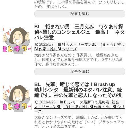
の続編です。 この前の作品を読んで、びっくりしまし
たの。 すばらしく...
記事を読む
BL 拒まない男 三月えみ ワケあり探
偵×麗しのコンシェルジュ 最高！ ネタ
バレ注意
2021/5/7
社会人・リーマンBL
,
（ま～も）推し
BL作家・推しBLシリーズ
大好きな作家さんなので 作家買い。 絵柄も好きだ
し、展開もとても素敵な作風の方です。 2年ぶりの新
作で、寡作な作家さんで...
記事を読む
BL 先輩、断じて恋では！Brush up
晴川シンタ 最新刊のネタバレ注意。続
編です。神の先輩と恋人になったその後
2021/4/23
BLシリーズ最新刊で最終巻
,
社会
人・リーマンBL
,
（は～ほ）推しBL作家・推しBLシリ
ーズ
大好きなシリーズです。 続編、とか2，とか書いてく
れるとわかりやすいんだけど（＞＜） ブラッシュアッ
プ、という名の二巻です。 ...