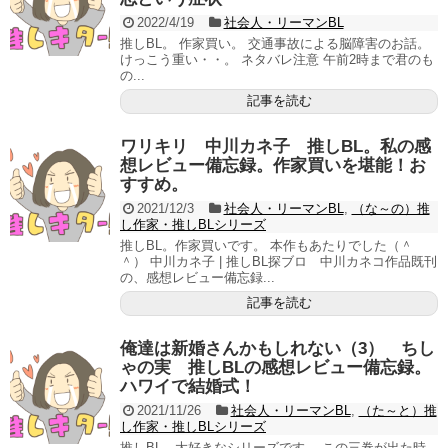
2022/4/19
社会人・リーマンBL
推しBL。 作家買い。 交通事故による脳障害のお話。
けっこう重い・・。 ネタバレ注意 午前2時まで君のも
の...
記事を読む
ワリキリ 中川カネ子 推しBL。私の感
想レビュー備忘録。作家買いを堪能！お
すすめ。
2021/12/3
社会人・リーマンBL
,
（な～の）推
し作家・推しBLシリーズ
推しBL。作家買いです。 本作もあたりでした（＾
＾） 中川カネ子 | 推しBL探ブロ 中川カネコ作品既刊
の、感想レビュー備忘録...
記事を読む
俺達は新婚さんかもしれない（3） ちし
ゃの実 推しBLの感想レビュー備忘録。
ハワイで結婚式！
2021/11/26
社会人・リーマンBL
,
（た～と）推
し作家・推しBLシリーズ
推しBL。大好きなシリーズです。 この三巻が出た時