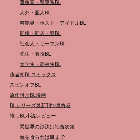
裏稼業・警察系BL
人外・亜人BL
芸能界・ホスト・アイドルBL
同棲・同居・寮BL
社会人・リーマンBL
先生・教授BL
大学生・高校生BL
作者初BLコミックス
スピンオフBL
原作付きBL漫画
BLシリーズ最新刊で最終巻
推しBL小説レビュー
異世界の沙汰は社畜次第
毒を喰らわば皿まで