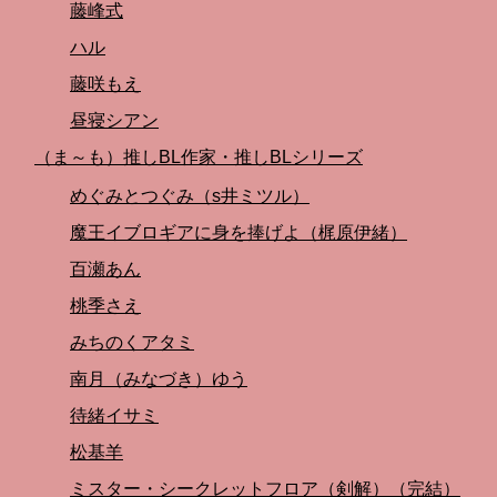
藤峰式
ハル
藤咲もえ
昼寝シアン
（ま～も）推しBL作家・推しBLシリーズ
めぐみとつぐみ（s井ミツル）
魔王イブロギアに身を捧げよ（梶原伊緒）
百瀬あん
桃季さえ
みちのくアタミ
南月（みなづき）ゆう
待緒イサミ
松基羊
ミスター・シークレットフロア（剣解）（完結）