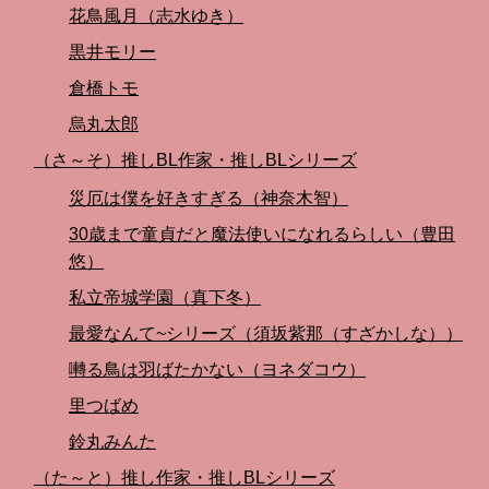
花鳥風月（志水ゆき）
黒井モリー
倉橋トモ
烏丸太郎
（さ～そ）推しBL作家・推しBLシリーズ
災厄は僕を好きすぎる（神奈木智）
30歳まで童貞だと魔法使いになれるらしい（豊田
悠）
私立帝城学園（真下冬）
最愛なんて~シリーズ（須坂紫那（すざかしな））
囀る鳥は羽ばたかない（ヨネダコウ）
里つばめ
鈴丸みんた
（た～と）推し作家・推しBLシリーズ