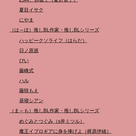
夏目イサク
にやま
（は～ほ）推しBL作家・推しBLシリーズ
ハッピークソライフ（はらだ）
日ノ原巡
ぴい
藤峰式
ハル
藤咲もえ
昼寝シアン
（ま～も）推しBL作家・推しBLシリーズ
めぐみとつぐみ（s井ミツル）
魔王イブロギアに身を捧げよ（梶原伊緒）