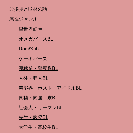
ご挨拶と取材の話
属性ジャンル
異世界転生
オメガバースBL
Dom/Sub
ケーキバース
裏稼業・警察系BL
人外・亜人BL
芸能界・ホスト・アイドルBL
同棲・同居・寮BL
社会人・リーマンBL
先生・教授BL
大学生・高校生BL