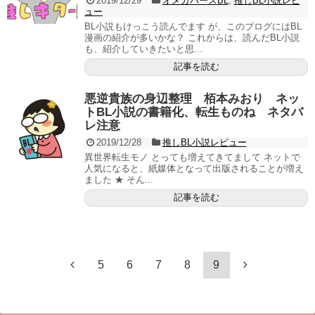
2019/12/29
オメガバースBL
,
推しBL小説レビ
ュー
BL小説もけっこう読んでます が、このブログにはBL
漫画の紹介が多いかな？ これからは、読んだBL小説
も、紹介していきたいと思...
記事を読む
悪逆貴族の身辺整理 栢本みおり ネッ
トBL小説の書籍化、転生ものね ネタバ
レ注意
2019/12/28
推しBL小説レビュー
異世界転生モノ とっても増えてきてまして ネットで
人気になると、紙媒体となって出版されることが増え
ました ★ そん...
記事を読む
5
6
7
8
9