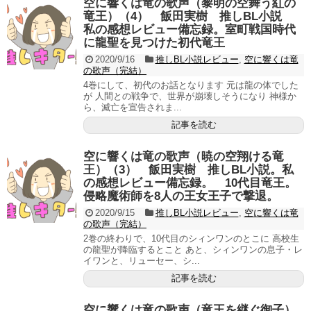
空に響くは竜の歌声（黎明の空舞う紅の
竜王）（4） 飯田実樹 推しBL小説
私の感想レビュー備忘録。室町戦国時代
に龍聖を見つけた初代竜王
2020/9/16
推しBL小説レビュー
,
空に響くは竜
の歌声（完結）
4巻にして、初代のお話となります 元は龍の体でした
が 人間との戦争で、世界が崩壊しそうになり 神様か
ら、滅亡を宣告されま...
記事を読む
空に響くは竜の歌声（暁の空翔ける竜
王）（3） 飯田実樹 推しBL小説。私
の感想レビュー備忘録。 10代目竜王。
侵略魔術師を8人の王女王子で撃退。
2020/9/15
推しBL小説レビュー
,
空に響くは竜
の歌声（完結）
2巻の終わりで、10代目のシィンワンのとこに 高校生
の龍聖が降臨するとこと あと、シィンワンの息子・レ
イワンと、リューセー、シ...
記事を読む
空に響くは竜の歌声（竜王を継ぐ御子）