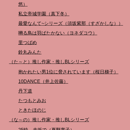
悠）
私立帝城学園（真下冬）
最愛なんて~シリーズ（須坂紫那（すざかしな））
囀る鳥は羽ばたかない（ヨネダコウ）
里つばめ
鈴丸みんた
（た～と）推し作家・推しBLシリーズ
抱かれたい男1位に脅されています（桜日梯子）
10DANCE（井上佐藤）
丹下道
たつもとみお
ときたほのじ
（な～の）推し作家・推しBLシリーズ
25時、赤坂で（夏野寛子）