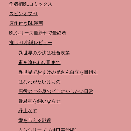
作者初BLコミックス
スピンオフBL
原作付きBL漫画
BLシリーズ最新刊で最終巻
推しBL小説レビュー
異世界の沙汰は社畜次第
毒を喰らわば皿まで
異世界でおまけの兄さん自立を目指す
はなれがたいけもの
悪役のご令息のどうにかしたい日常
暴君竜を飼いならせ
緑土なす
愛を与える獣達
ムシシリーズ（樋口美沙緒）