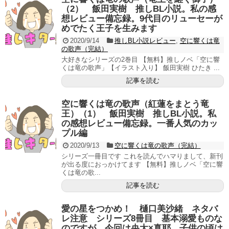
（2） 飯田実樹 推しBL小説。私の感
想レビュー備忘録。9代目のリューセーが
めでたく王子を生みます
2020/9/14
推しBL小説レビュー
,
空に響くは竜
の歌声（完結）
大好きなシリーズの2巻目 【無料】推しノベ「空に響
くは竜の歌声」【イラスト入り】 飯田実樹 ひたき ...
記事を読む
空に響くは竜の歌声（紅蓮をまとう竜
王）（1） 飯田実樹 推しBL小説。私
の感想レビュー備忘録。一番人気のカッ
プル編
2020/9/13
空に響くは竜の歌声（完結）
シリーズ一冊目です これを読んでハマりまして、新刊
が出る度におっかけてます 【無料】推しノベ「空に響
くは竜の歌...
記事を読む
愛の星をつかめ！ 樋口美沙緒 ネタバ
レ注意 シリーズ8冊目 基本溺愛ものな
のですが、今回は央太×真耶。子供の頃は