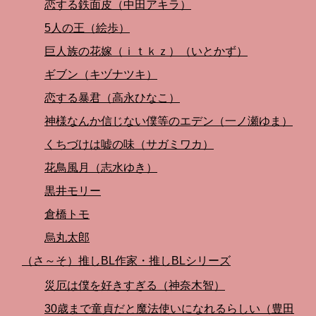
恋する鉄面皮（中田アキラ）
5人の王（絵歩）
巨人族の花嫁（ｉｔｋｚ）（いとかず）
ギブン（キヅナツキ）
恋する暴君（高永ひなこ）
神様なんか信じない僕等のエデン（一ノ瀬ゆま）
くちづけは嘘の味（サガミワカ）
花鳥風月（志水ゆき）
黒井モリー
倉橋トモ
烏丸太郎
（さ～そ）推しBL作家・推しBLシリーズ
災厄は僕を好きすぎる（神奈木智）
30歳まで童貞だと魔法使いになれるらしい（豊田