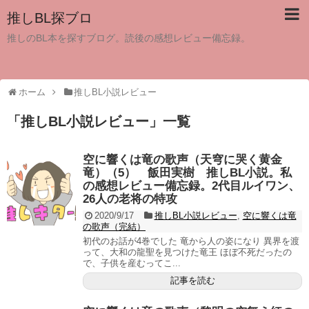
推しBL探ブロ
推しのBL本を探すブログ。読後の感想レビュー備忘録。
ホーム
推しBL小説レビュー
「
推しBL小説レビュー
」
一覧
空に響くは竜の歌声（天穹に哭く黄金
竜）（5） 飯田実樹 推しBL小説。私
の感想レビュー備忘録。2代目ルイワン、
26人の老将の特攻
2020/9/17
推しBL小説レビュー
,
空に響くは竜
の歌声（完結）
初代のお話が4巻でした 竜から人の姿になり 異界を渡
って、大和の龍聖を見つけた竜王 ほぼ不死だったの
で、子供を産むってこ...
記事を読む