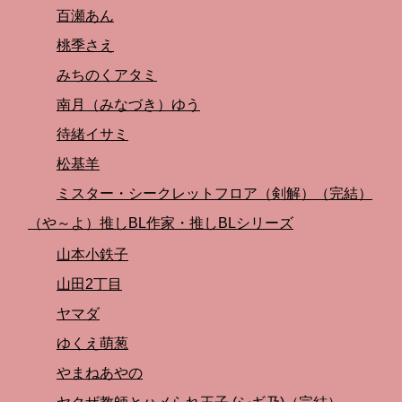
百瀬あん
桃季さえ
みちのくアタミ
南月（みなづき）ゆう
待緒イサミ
松基羊
ミスター・シークレットフロア（剣解）（完結）
（や～よ）推しBL作家・推しBLシリーズ
山本小鉄子
山田2丁目
ヤマダ
ゆくえ萌葱
やまねあやの