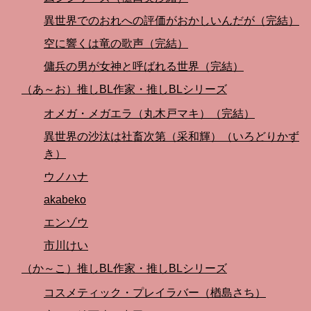
異世界でのおれへの評価がおかしいんだが（完結）
空に響くは竜の歌声（完結）
傭兵の男が女神と呼ばれる世界（完結）
（あ～お）推しBL作家・推しBLシリーズ
オメガ・メガエラ（丸木戸マキ）（完結）
異世界の沙汰は社畜次第（采和輝）（いろどりかず
き）
ウノハナ
akabeko
エンゾウ
市川けい
（か～こ）推しBL作家・推しBLシリーズ
コスメティック・プレイラバー（楢島さち）