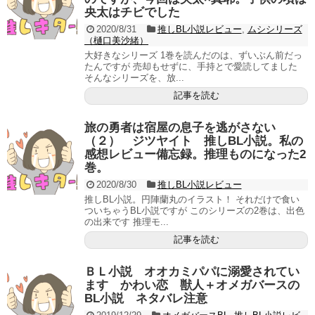
央太はチビでした
2020/8/31
推しBL小説レビュー
,
ムシシリーズ
（樋口美沙緒）
大好きなシリーズ 1巻を読んだのは、ずいぶん前だっ
たんですが 売却もせずに、手持とで愛読してました
そんなシリーズを、放...
記事を読む
旅の勇者は宿屋の息子を逃がさない
（２） ジツヤイト 推しBL小説。私の
感想レビュー備忘録。推理ものになった2
巻。
2020/8/30
推しBL小説レビュー
推しBL小説。円陣蘭丸のイラスト！ それだけで食い
ついちゃうBL小説ですが このシリーズの2巻は、出色
の出来です 推理モ...
記事を読む
ＢＬ小説 オオカミパパに溺愛されてい
ます かわい恋 獣人＋オメガバースの
BL小説 ネタバレ注意