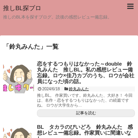
推しBL探ブロ
推しのBL本を探すブログ。読後の感想レビュー備忘録。
「
鈴丸みんた
」
一覧
恋をするつもりはなかった～double 鈴
丸みんた 推しBL。私の感想レビュー備
忘録。ロウ×佳乃カプのうち、ロウが会社
員になった頃の話。
2024/6/18
鈴丸みんた
推しBL。 作家買いです。鈴丸みんた、大好き！ 今回
は、名作・恋をするつもりはなかった、の続篇です
ね。 ロウが大学生から...
記事を読む
BL タカラのびいどろ 鈴丸みんた 感
想レビュー備忘録。作家買いに間違いな