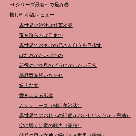
BLシリーズ最新刊で最終巻
推しBL小説レビュー
異世界の沙汰は社畜次第
毒を喰らわば皿まで
異世界でおまけの兄さん自立を目指す
はなれがたいけもの
悪役のご令息のどうにかしたい日常
暴君竜を飼いならせ
緑土なす
愛を与える獣達
ムシシリーズ（樋口美沙緒）
異世界でのおれへの評価がおかしいんだが（完結）
空に響くは竜の歌声（完結）
傭兵の男が女神と呼ばれる世界（完結）