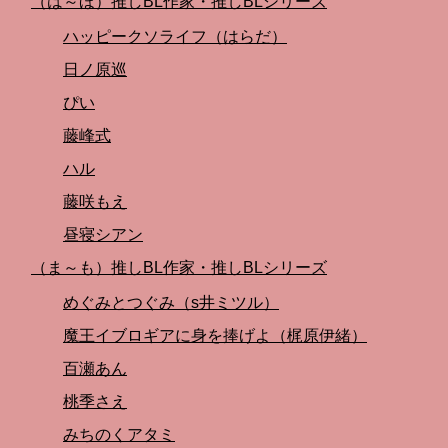
（は～ほ）推しBL作家・推しBLシリーズ
ハッピークソライフ（はらだ）
日ノ原巡
ぴい
藤峰式
ハル
藤咲もえ
昼寝シアン
（ま～も）推しBL作家・推しBLシリーズ
めぐみとつぐみ（s井ミツル）
魔王イブロギアに身を捧げよ（梶原伊緒）
百瀬あん
桃季さえ
みちのくアタミ