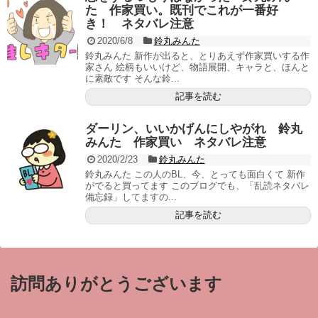
た 作家買い。既刊でこれが一番好
き！ ネタバレ注意
2020/6/8
鈴丸みんた
鈴丸みんた 新作が出ると、とりあえず作家買いする作
家さん 絵柄もいいけど、物語展開、キャラと、ほんと
に素敵です そんな鈴...
記事を読む
ダーリン、いいかげんにしやがれ 鈴丸
みんた 作家買い ネタバレ注意
2020/2/23
鈴丸みんた
鈴丸みんた この人のBL、今、とっても面白くて 新作
がでると買ってます このブログでも、「乱読ネタバレ
備忘録」してますの...
記事を読む
訪問ありがとうございます