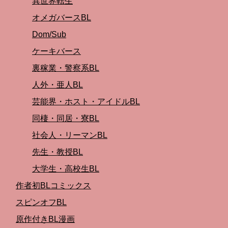
異世界転生
オメガバースBL
Dom/Sub
ケーキバース
裏稼業・警察系BL
人外・亜人BL
芸能界・ホスト・アイドルBL
同棲・同居・寮BL
社会人・リーマンBL
先生・教授BL
大学生・高校生BL
作者初BLコミックス
スピンオフBL
原作付きBL漫画