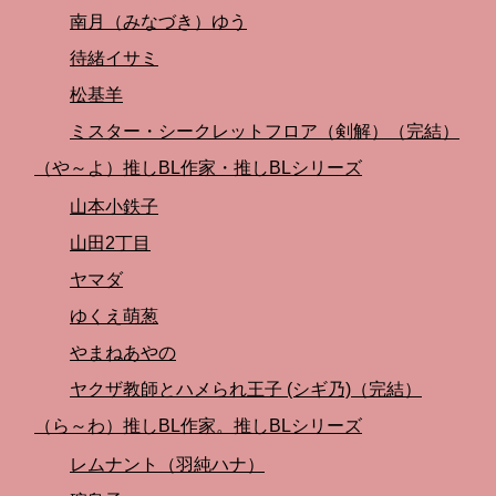
南月（みなづき）ゆう
待緒イサミ
松基羊
ミスター・シークレットフロア（剣解）（完結）
（や～よ）推しBL作家・推しBLシリーズ
山本小鉄子
山田2丁目
ヤマダ
ゆくえ萌葱
やまねあやの
ヤクザ教師とハメられ王子 (シギ乃)（完結）
（ら～わ）推しBL作家。推しBLシリーズ
レムナント（羽純ハナ）