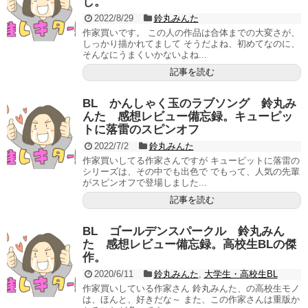
し。
2022/8/29
鈴丸みんた
作家買いです。 この人の作品は合体までの大変さが、
しっかり描かれてまして そうだよね、初めてなのに、
そんなにうまくいかないよね...
記事を読む
BL かんしゃく玉のラブソング 鈴丸み
んた 感想レビュー備忘録。キューピッ
トに落雷のスピンオフ
2022/7/2
鈴丸みんた
作家買いしてる作家さんですが キューピットに落雷の
シリーズは、その中でも出色で でもって、人気の先輩
がスピンオフで登場しました...
記事を読む
BL ゴールデンスパークル 鈴丸みん
た 感想レビュー備忘録。高校生BLの傑
作。
2020/6/11
鈴丸みんた
,
大学生・高校生BL
作家買いしている作家さん 鈴丸みんた、の高校生モノ
は、ほんと、好きだな～ また、この作家さんは重版か