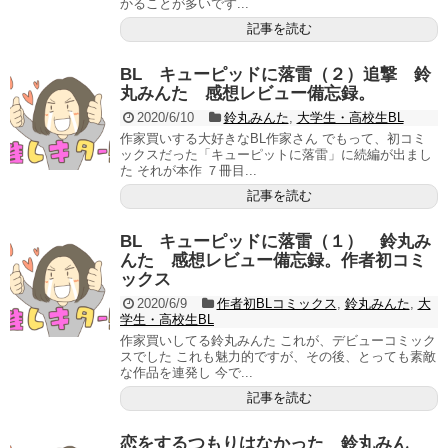
かることが多いです...
記事を読む
BL キューピッドに落雷（２）追撃 鈴
丸みんた 感想レビュー備忘録。
2020/6/10
鈴丸みんた
,
大学生・高校生BL
作家買いする大好きなBL作家さん でもって、初コミ
ックスだった「キューピットに落雷」に続編が出まし
た それが本作 ７冊目...
記事を読む
BL キューピッドに落雷（１） 鈴丸み
んた 感想レビュー備忘録。作者初コミ
ックス
2020/6/9
作者初BLコミックス
,
鈴丸みんた
,
大
学生・高校生BL
作家買いしてる鈴丸みんた これが、デビューコミック
スでした これも魅力的ですが、その後、とっても素敵
な作品を連発し 今で...
記事を読む
恋をするつもりはなかった 鈴丸みん