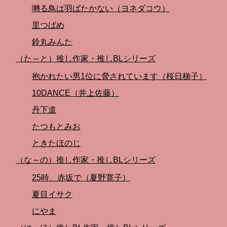
囀る鳥は羽ばたかない（ヨネダコウ）
里つばめ
鈴丸みんた
（た～と）推し作家・推しBLシリーズ
抱かれたい男1位に脅されています（桜日梯子）
10DANCE（井上佐藤）
丹下道
たつもとみお
ときたほのじ
（な～の）推し作家・推しBLシリーズ
25時、赤坂で（夏野寛子）
夏目イサク
にやま