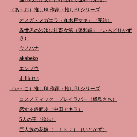
（あ～お）推しBL作家・推しBLシリーズ
オメガ・メガエラ（丸木戸マキ）（完結）
異世界の沙汰は社畜次第（采和輝）（いろどりかず
き）
ウノハナ
akabeko
エンゾウ
市川けい
（か～こ）推しBL作家・推しBLシリーズ
コスメティック・プレイラバー（楢島さち）
恋する鉄面皮（中田アキラ）
5人の王（絵歩）
巨人族の花嫁（ｉｔｋｚ）（いとかず）