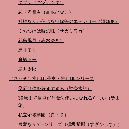
ギブン（キヅナツキ）
恋する暴君（高永ひなこ）
神様なんか信じない僕等のエデン（一ノ瀬ゆま）
くちづけは嘘の味（サガミワカ）
花鳥風月（志水ゆき）
黒井モリー
倉橋トモ
烏丸太郎
（さ～そ）推しBL作家・推しBLシリーズ
災厄は僕を好きすぎる（神奈木智）
30歳まで童貞だと魔法使いになれるらしい（豊田
悠）
私立帝城学園（真下冬）
最愛なんて~シリーズ（須坂紫那（すざかしな））