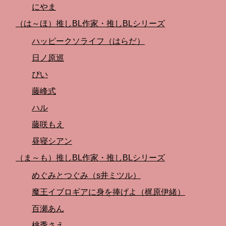
にやま
（は～ほ）推しBL作家・推しBLシリーズ
ハッピークソライフ（はらだ）
日ノ原巡
ぴい
藤峰式
ハル
藤咲もえ
昼寝シアン
（ま～も）推しBL作家・推しBLシリーズ
めぐみとつぐみ（s井ミツル）
魔王イブロギアに身を捧げよ（梶原伊緒）
百瀬あん
桃季さえ