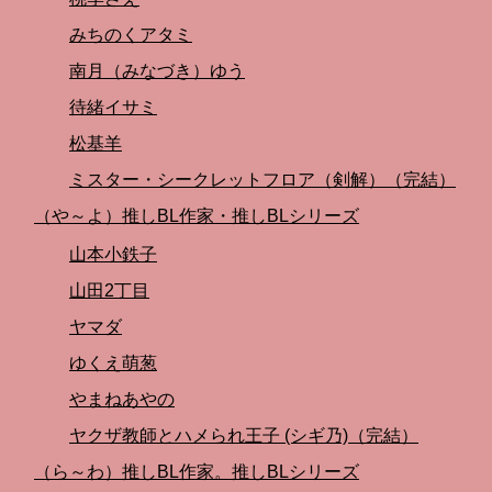
みちのくアタミ
南月（みなづき）ゆう
待緒イサミ
松基羊
ミスター・シークレットフロア（剣解）（完結）
（や～よ）推しBL作家・推しBLシリーズ
山本小鉄子
山田2丁目
ヤマダ
ゆくえ萌葱
やまねあやの
ヤクザ教師とハメられ王子 (シギ乃)（完結）
（ら～わ）推しBL作家。推しBLシリーズ