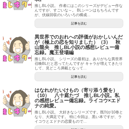
推しBL小説。 作者にはこのシリーズがデビュー作な
んですが、すごいな～。 BLシーンはもちろんです
が、伏線回収のいろいろの構成...
記事を読む
異世界でのおれへの評価がおかしいんだ
が（極上の恋を知りました）（3） 秋
山龍央 推しBL小説の感想レビュー備
忘録。魔王登場編
推しBL小説。 シリーズの最初は、ありがちな異世界
召喚BLだと思ってたんですが キャラが増えてきたり
して、見どころ満載となって...
記事を読む
はなれがたいけもの（寄り添う愛を）
（10） 八十庭たづ 推しBL小説。私
の感想レビュー備忘録。ライコウ×エド
ナの純愛。
推しBL小説。 大好きなシリーズです。既刊が10巻と
なり、大満足です。 特に今回は、黒い本ですが、ラ
イコウとエドナの恋愛もので...