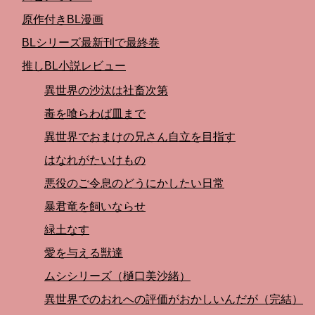
原作付きBL漫画
BLシリーズ最新刊で最終巻
推しBL小説レビュー
異世界の沙汰は社畜次第
毒を喰らわば皿まで
異世界でおまけの兄さん自立を目指す
はなれがたいけもの
悪役のご令息のどうにかしたい日常
暴君竜を飼いならせ
緑土なす
愛を与える獣達
ムシシリーズ（樋口美沙緒）
異世界でのおれへの評価がおかしいんだが（完結）