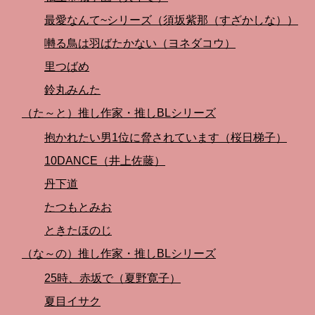
最愛なんて~シリーズ（須坂紫那（すざかしな））
囀る鳥は羽ばたかない（ヨネダコウ）
里つばめ
鈴丸みんた
（た～と）推し作家・推しBLシリーズ
抱かれたい男1位に脅されています（桜日梯子）
10DANCE（井上佐藤）
丹下道
たつもとみお
ときたほのじ
（な～の）推し作家・推しBLシリーズ
25時、赤坂で（夏野寛子）
夏目イサク