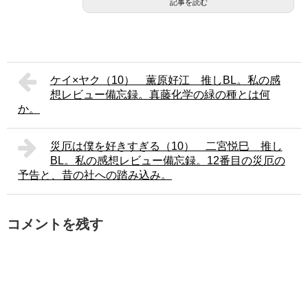
記事を読む
ケイ×ヤク（10） 薫原好江 推しBL。私の感
想レビュー備忘録。真藤化学の緑の種とは何
か。
災厄は僕を好きすぎる（10） 二宮悦巳 推し
BL。私の感想レビュー備忘録。12番目の災厄の
予告と、昔の社への踏み込み。
コメントを残す