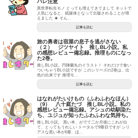
バレ注意
異世界転生モノ とっても増えてきてまして ネットで
人気になると、紙媒体となって出版されることが増
えました ★ そん...
記事を読む
旅の勇者は宿屋の息子を逃がさない
（２） ジツヤイト 推しBL小説。私
の感想レビュー備忘録。推理ものになっ
た2巻。
推しBL小説。円陣蘭丸のイラスト！ それだけで食い
ついちゃうBL小説ですが このシリーズの2巻は、出
色の出来です 推理モ...
記事を読む
はなれがたいけもの（ふわふわなほん）
（9） 八十庭たづ 推しBL小説。私の
感想レビュー備忘録。アシュの幼馴染た
ち、ユジュが知ったふわふわな気持ち。
推しBL小説。 黒い本、がでて二か月後にこれが出
て、とってもうれしい トータルで9冊目ですが シリ
アスな黒い本が6冊、ほ...