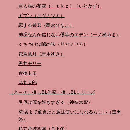
巨人族の花嫁（ｉｔｋｚ）（いとかず）
ギブン（キヅナツキ）
恋する暴君（高永ひなこ）
神様なんか信じない僕等のエデン（一ノ瀬ゆま）
くちづけは嘘の味（サガミワカ）
花鳥風月（志水ゆき）
黒井モリー
倉橋トモ
烏丸太郎
（さ～そ）推しBL作家・推しBLシリーズ
災厄は僕を好きすぎる（神奈木智）
30歳まで童貞だと魔法使いになれるらしい（豊田
悠）
私立帝城学園（真下冬）