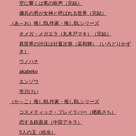
空に響くは竜の歌声（完結）
傭兵の男が女神と呼ばれる世界（完結）
（あ～お）推しBL作家・推しBLシリーズ
オメガ・メガエラ（丸木戸マキ）（完結）
異世界の沙汰は社畜次第（采和輝）（いろどりかず
き）
ウノハナ
akabeko
エンゾウ
市川けい
（か～こ）推しBL作家・推しBLシリーズ
コスメティック・プレイラバー（楢島さち）
恋する鉄面皮（中田アキラ）
5人の王（絵歩）