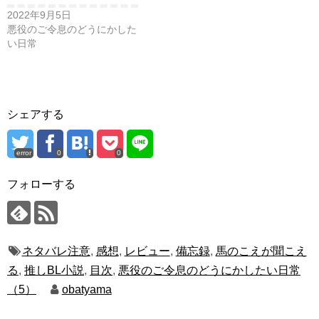
2022年9月5日
悪役のご令息のどうにかした
い日常
シェアする
error
0
0
フォローする
ネタバレ注意
,
感想
,
レビュー
,
備忘録
,
馬のこえが聞こえ
る
,
推しBL小説
,
目次
,
悪役のご令息のどうにかしたい日常
（5）
obatyama