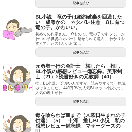
記事を読む
BL小説 竜の子は婚約破棄を回避した
い 成瀬かの ネタバレ注意 Ωに育つ
竜の子。かわいい。
初めての作家さん。 Ωもので、竜の子ですって。 か
わいい子供姿のカバーに魅せられて購入。 わかりや
すくて、たのしいハピエ...
記事を読む
元勇者一行の会計士 梅したら 推し
BL小説の感想レビュー備忘録。美形剣
士（21）×読書好きの元教師（40）
推しBL小説。 分厚いんですが、読みやすくて一気読
みできました。 440万RVの人気BLネット小説です。
人気の理由がわ...
記事を読む
毒を喰らわば皿まで（木曜日生まれの子
供達）（5） 十河 推しBL小説 私の
感想レビュー備忘録。マザーグースの
唄。