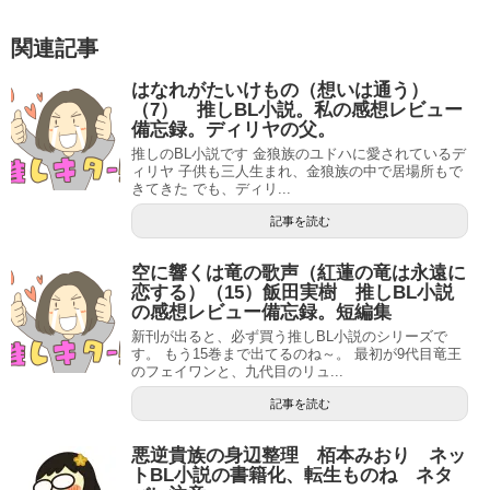
関連記事
はなれがたいけもの（想いは通う）
（7） 推しBL小説。私の感想レビュー
備忘録。ディリヤの父。
推しのBL小説です 金狼族のユドハに愛されているデ
ィリヤ 子供も三人生まれ、金狼族の中で居場所もで
きてきた でも、ディリ...
記事を読む
空に響くは竜の歌声（紅蓮の竜は永遠に
恋する）（15）飯田実樹 推しBL小説
の感想レビュー備忘録。短編集
新刊が出ると、必ず買う推しBL小説のシリーズで
す。 もう15巻まで出てるのね～。 最初が9代目竜王
のフェイワンと、九代目のリュ...
記事を読む
悪逆貴族の身辺整理 栢本みおり ネッ
トBL小説の書籍化、転生ものね ネタ