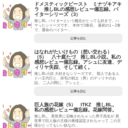
ドメスティックビースト ミナヅキアキ
ラ 推しBLの感想レビュー備忘録。バ
イターシリーズ（3）
推しBL. バイターという概念がとっても好きで、ハ
マったシリーズです。 本作で3巻目。 最初の1～2巻
で、運命のバイター...
記事を読む
はなれがたいけもの（想い交わる）
（5） 八十庭たづ 推しBL小説。私の
感想レビュー備忘録。アシュに友達、デ
ィリヤ失踪、そして続く。
推しBL小説 大好きなシリーズです。 獣人であるユ
ドハ王代行と、赤毛の戦士（男）のディリヤのお
話。 二人の間に、アシュと...
記事を読む
巨人族の花嫁（5） ITKZ 推しBL。
私の感想レビュー備忘録。花嫁問答。
推しBL。 異世界に召喚されちゃった男子高生が 異
世界で巨人族の王様の奥様認定されちゃって この王
様がとってもいい奴なの...