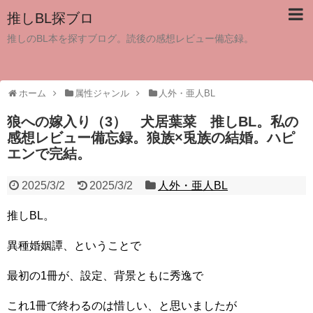
推しBL探ブロ
推しのBL本を探すブログ。読後の感想レビュー備忘録。
ホーム
属性ジャンル
人外・亜人BL
狼への嫁入り（3） 犬居葉菜 推しBL。私の
感想レビュー備忘録。狼族×兎族の結婚。ハピ
エンで完結。
2025/3/2
2025/3/2
人外・亜人BL
推しBL。
異種婚姻譚、ということで
最初の1冊が、設定、背景ともに秀逸で
これ1冊で終わるのは惜しい、と思いましたが