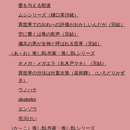
愛を与える獣達
ムシシリーズ（樋口美沙緒）
異世界でのおれへの評価がおかしいんだが（完結）
空に響くは竜の歌声（完結）
傭兵の男が女神と呼ばれる世界（完結）
（あ～お）推しBL作家・推しBLシリーズ
オメガ・メガエラ（丸木戸マキ）（完結）
異世界の沙汰は社畜次第（采和輝）（いろどりかず
き）
ウノハナ
akabeko
エンゾウ
市川けい
（か～こ）推しBL作家・推しBLシリーズ