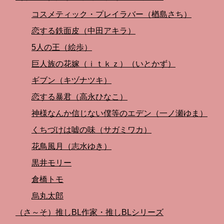
コスメティック・プレイラバー（楢島さち）
恋する鉄面皮（中田アキラ）
5人の王（絵歩）
巨人族の花嫁（ｉｔｋｚ）（いとかず）
ギブン（キヅナツキ）
恋する暴君（高永ひなこ）
神様なんか信じない僕等のエデン（一ノ瀬ゆま）
くちづけは嘘の味（サガミワカ）
花鳥風月（志水ゆき）
黒井モリー
倉橋トモ
烏丸太郎
（さ～そ）推しBL作家・推しBLシリーズ