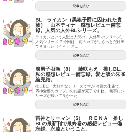
記事を読む
BL ライカン（黒狼子爵に囚われた貴
族） 山本ティナ 感想レビュー備忘
録。人気の人外BLシリーズ。
ライカンという人獣と人間の、人外BLのシリーズ。
人気シリーズで 今回は、前のカプがちらっとだけ出
てきました（＾＾） ネ...
記事を読む
腐男子召喚（8） 藤咲もえ 推しBL。
私の感想レビュー備忘録。愛と涙の朱雀
編完結。
推しBL。 大好きなシリーズですが 今回の朱雀で、
四神全部のカップルのお話が完了ですね。 無事にシ
リーズが続いて良かった...
記事を読む
雷神とリーマン（5） ＲＥＮＡ 推し
BLの最新刊で最終巻の感想レビュー備
忘録。永遠ということ。