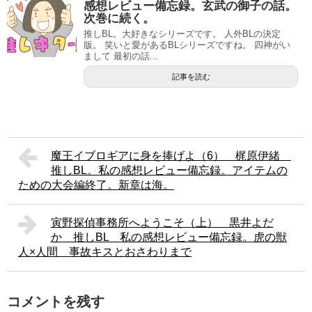
感想レビュー備忘録。玄武の御子の話。
次巻に続く。
推しBL。大好きなシリーズです。 人外BLの決定
版。 笑いと愛があるBLシリーズですね。 四神がい
まして 最初の話...
記事を読む
魔王イブロギアに身を捧げよ（6） 梶原伊緒
推しBL。私の感想レビュー備忘録。アイテムの
ための大会編終了。新章は海。
寅野探偵事務所へようこそ（上） 黒井よだ
か 推しBL 私の感想レビュー備忘録。虎の獣
人×人間 事故キスとおさわりまで
コメントを残す