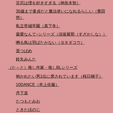
災厄は僕を好きすぎる（神奈木智）
30歳まで童貞だと魔法使いになれるらしい（豊田
悠）
私立帝城学園（真下冬）
最愛なんて~シリーズ（須坂紫那（すざかしな））
囀る鳥は羽ばたかない（ヨネダコウ）
里つばめ
鈴丸みんた
（た～と）推し作家・推しBLシリーズ
抱かれたい男1位に脅されています（桜日梯子）
10DANCE（井上佐藤）
丹下道
たつもとみお
ときたほのじ