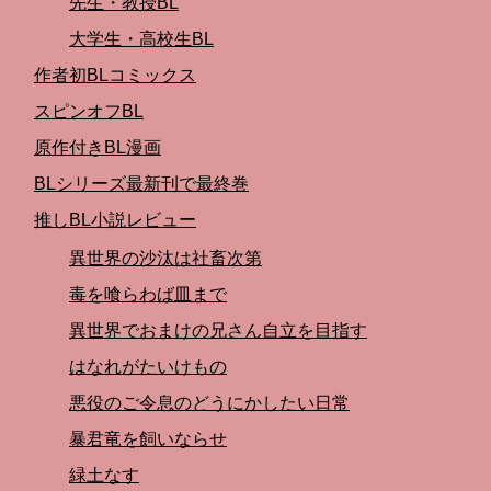
先生・教授BL
大学生・高校生BL
作者初BLコミックス
スピンオフBL
原作付きBL漫画
BLシリーズ最新刊で最終巻
推しBL小説レビュー
異世界の沙汰は社畜次第
毒を喰らわば皿まで
異世界でおまけの兄さん自立を目指す
はなれがたいけもの
悪役のご令息のどうにかしたい日常
暴君竜を飼いならせ
緑土なす