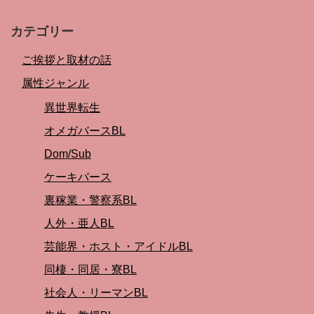
カテゴリー
ご挨拶と取材の話
属性ジャンル
異世界転生
オメガバースBL
Dom/Sub
ケーキバース
裏稼業・警察系BL
人外・亜人BL
芸能界・ホスト・アイドルBL
同棲・同居・寮BL
社会人・リーマンBL