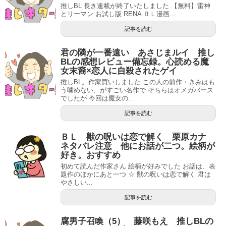
推しBL 長き連載が終了いたしました 【無料】雷神
とリーマン お試し版 RENA ＢＬ漫画...
記事を読む
君の隣が一番遠い あさじまルイ 推し
BLの感想レビュー備忘録。心読める魔
女末裔×恋人に自殺されたゲイ
推しBL。作家買いしました この人の前作・きみはも
う噛めない、がすごい名作で そちらはオメガバース
でしたが 今回は魔女の...
記事を読む
ＢＬ 獣の呪いは恋で解く 栗原カナ
ネタバレ注意 他にお話が二つ。絵柄が
好き。おすすめ
初めて読んだ作家さん 絵柄が好みでした お話は、表
題作のほかにあと一つ ☆ 獣の呪いは恋で解く 君は
やさしい...
記事を読む
腐男子召喚（5） 藤咲もえ 推しBLの