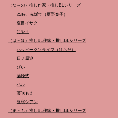
（な～の）推し作家・推しBLシリーズ
25時、赤坂で（夏野寛子）
夏目イサク
にやま
（は～ほ）推しBL作家・推しBLシリーズ
ハッピークソライフ（はらだ）
日ノ原巡
ぴい
藤峰式
ハル
藤咲もえ
昼寝シアン
（ま～も）推しBL作家・推しBLシリーズ