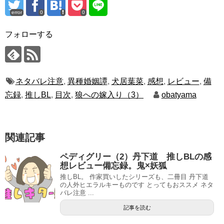
error
0
0
フォローする
ネタバレ注意
,
異種婚姻譚
,
犬居葉菜
,
感想
,
レビュー
,
備
忘録
,
推しBL
,
目次
,
狼への嫁入り（3）
obatyama
関連記事
ペディグリー（2）丹下道 推しBLの感
想レビュー備忘録。鬼×妖狐
推しBL。 作家買いしたシリーズも、二冊目 丹下道
の人外ヒエラルキーものです とってもおススメ ネタ
バレ注意 ...
記事を読む