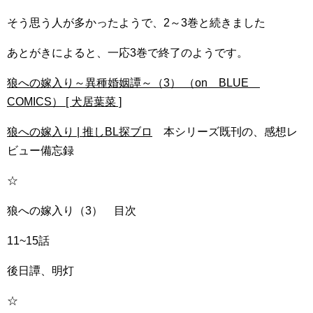
そう思う人が多かったようで、2～3巻と続きました
あとがきによると、一応3巻で終了のようです。
狼への嫁入り～異種婚姻譚～（3） （on BLUE
COMICS） [ 犬居葉菜 ]
狼への嫁入り | 推しBL探ブロ
本シリーズ既刊の、感想レ
ビュー備忘録
☆
狼への嫁入り（3） 目次
11~15話
後日譚、明灯
☆