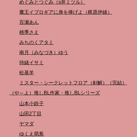
めぐみとつぐみ（s井ミツル）
魔王イブロギアに身を捧げよ（梶原伊緒）
百瀬あん
桃季さえ
みちのくアタミ
南月（みなづき）ゆう
待緒イサミ
松基羊
ミスター・シークレットフロア（剣解）（完結）
（や～よ）推しBL作家・推しBLシリーズ
山本小鉄子
山田2丁目
ヤマダ
ゆくえ萌葱