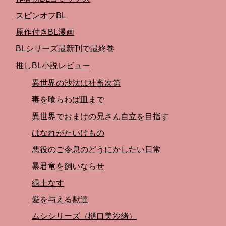
スピンオフBL
原作付きBL漫画
BLシリーズ最新刊で最終巻
推しBL小説レビュー
異世界の沙汰は社畜次第
毒を喰らわば皿まで
異世界でおまけの兄さん自立を目指す
はなれがたいけもの
悪役のご令息のどうにかしたい日常
暴君竜を飼いならせ
緑土なす
愛を与える獣達
ムシシリーズ（樋口美沙緒）