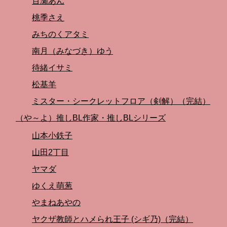
百瀬あん
桃季さえ
みちのくアタミ
南月（みなづき）ゆう
待緒イサミ
松基羊
ミスター・シークレットフロア（剣解）（完結）
（や～よ）推しBL作家・推しBLシリーズ
山本小鉄子
山田2丁目
ヤマダ
ゆくえ萌葱
やまねあやの
ヤクザ教師とハメられ王子 (シギ乃)（完結）