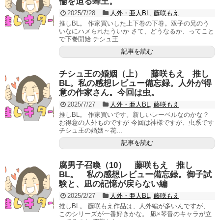
倫を迫る蜂王。
2025/7/28
人外・亜人BL
,
藤咲もえ
推しBL。 作家買いした上下巻の下巻。双子の兄のう
いなにハメられたういか さて、どうなるか、ってこと
で下巻開始 チシュ王...
記事を読む
チシュ王の婚姻（上） 藤咲もえ 推し
BL。私の感想レビュー備忘録。人外が得
意の作家さん。今回は虫。
2025/7/27
人外・亜人BL
,
藤咲もえ
推しBL。 作家買いです。新しいレーベルなのかな？
お得意の人外ものですが 今回は神様ですが、虫系です
チシュ王の婚姻～花...
記事を読む
腐男子召喚（10） 藤咲もえ 推し
BL。 私の感想レビュー備忘録。御子試
験と、凪の記憶が戻らない編
2025/2/27
人外・亜人BL
,
藤咲もえ
推しBL。 藤咲もえ作品は、人外編が多いんですが、
このシリーズが一番好きかな。 凪×琴音のキャラが立