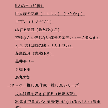
5人の王（絵歩）
巨人族の花嫁（ｉｔｋｚ）（いとかず）
ギブン（キヅナツキ）
恋する暴君（高永ひなこ）
神様なんか信じない僕等のエデン（一ノ瀬ゆま）
くちづけは嘘の味（サガミワカ）
花鳥風月（志水ゆき）
黒井モリー
倉橋トモ
烏丸太郎
（さ～そ）推しBL作家・推しBLシリーズ
災厄は僕を好きすぎる（神奈木智）
30歳まで童貞だと魔法使いになれるらしい（豊田
悠）