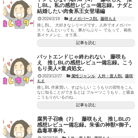
しBL。私の感想レビュー備忘録。ナダと
結婚したい肉食系王女登場編
2024/2/19
オメガバースBL
,
藤咲もえ
推しBL。 大好きなシリーズです。人外でオメガバー
ス！ なんといっても、豚がらぶり～ でもって、褐色
系イケメンと、オラ系...
記事を読む
バットエンドじゃ終われない 藤咲も
え 推しBLの感想レビュー備忘録。こう
もり美人×童貞処女。
2023/12/27
属性ジャンル
,
人外・亜人BL
,
藤咲
もえ
推しBL 作家買い。すばらしい こうもりの習性をこん
なに知ることができるとは フルーツこうもり、と吸血
こうもりがいるのね...
記事を読む
腐男子召喚（7） 藤咲もえ 推しBLの
感想レビュー備忘録。朱雀の神獣×御子。
蟲毒草事件。