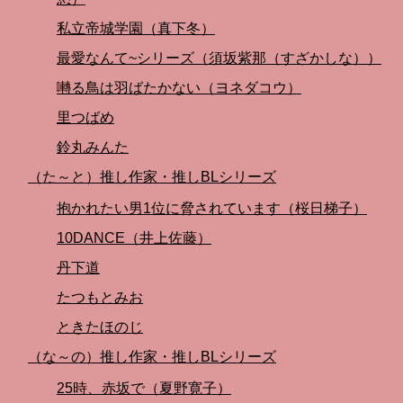
私立帝城学園（真下冬）
最愛なんて~シリーズ（須坂紫那（すざかしな））
囀る鳥は羽ばたかない（ヨネダコウ）
里つばめ
鈴丸みんた
（た～と）推し作家・推しBLシリーズ
抱かれたい男1位に脅されています（桜日梯子）
10DANCE（井上佐藤）
丹下道
たつもとみお
ときたほのじ
（な～の）推し作家・推しBLシリーズ
25時、赤坂で（夏野寛子）