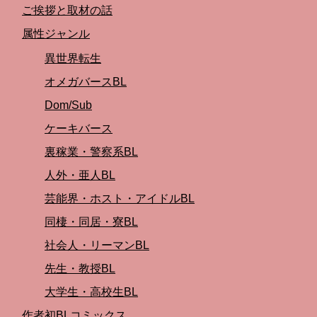
ご挨拶と取材の話
属性ジャンル
異世界転生
オメガバースBL
Dom/Sub
ケーキバース
裏稼業・警察系BL
人外・亜人BL
芸能界・ホスト・アイドルBL
同棲・同居・寮BL
社会人・リーマンBL
先生・教授BL
大学生・高校生BL
作者初BLコミックス