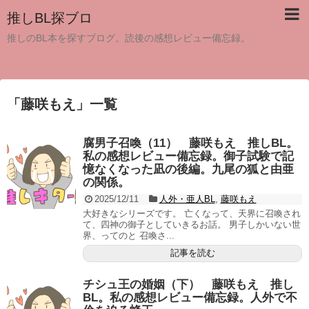
推しBL探ブロ
推しのBL本を探すブログ。読後の感想レビュー備忘録。
「
藤咲もえ
」
一覧
腐男子召喚（11） 藤咲もえ 推しBL。
私の感想レビュー備忘録。御子試験で記
憶なくなった凪の後編。九尾の狐と由亜
の関係。
2025/12/11
人外・亜人BL
,
藤咲もえ
大好きなシリーズです。 亡くなって、天界に召喚され
て、四神の御子としていきるお話。 男子しかいない世
界、ってのと 召喚さ...
記事を読む
チシュ王の婚姻（下） 藤咲もえ 推し
BL。私の感想レビュー備忘録。人外で不