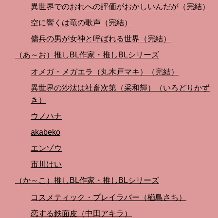
異世界でのおれへの評価がおかしいんだが（完結）
空に響くは竜の歌声（完結）
傭兵の男が女神と呼ばれる世界（完結）
（あ～お）推しBL作家・推しBLシリーズ
オメガ・メガエラ（丸木戸マキ）（完結）
異世界の沙汰は社畜次第（采和輝）（いろどりかず
き）
ウノハナ
akabeko
エンゾウ
市川けい
（か～こ）推しBL作家・推しBLシリーズ
コスメティック・プレイラバー（楢島さち）
恋する鉄面皮（中田アキラ）