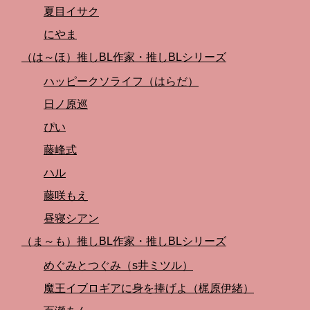
夏目イサク
にやま
（は～ほ）推しBL作家・推しBLシリーズ
ハッピークソライフ（はらだ）
日ノ原巡
ぴい
藤峰式
ハル
藤咲もえ
昼寝シアン
（ま～も）推しBL作家・推しBLシリーズ
めぐみとつぐみ（s井ミツル）
魔王イブロギアに身を捧げよ（梶原伊緒）