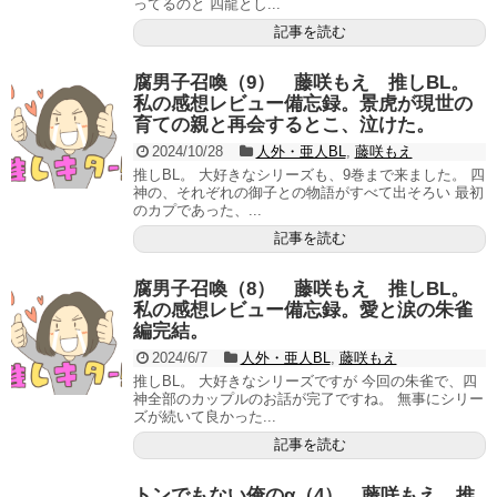
ってるのと 四龍とし...
記事を読む
腐男子召喚（9） 藤咲もえ 推しBL。
私の感想レビュー備忘録。景虎が現世の
育ての親と再会するとこ、泣けた。
2024/10/28
人外・亜人BL
,
藤咲もえ
推しBL。 大好きなシリーズも、9巻まで来ました。 四
神の、それぞれの御子との物語がすべて出そろい 最初
のカプであった、...
記事を読む
腐男子召喚（8） 藤咲もえ 推しBL。
私の感想レビュー備忘録。愛と涙の朱雀
編完結。
2024/6/7
人外・亜人BL
,
藤咲もえ
推しBL。 大好きなシリーズですが 今回の朱雀で、四
神全部のカップルのお話が完了ですね。 無事にシリー
ズが続いて良かった...
記事を読む
トンでもない俺のα（4） 藤咲もえ 推