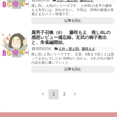
2023/7/9
人外・亜人BL
,
藤咲もえ
推しBL。人気のシリーズです。 人外BLの名手の藤咲
もえ先生には、外れがない。 今回は、四神の最後の朱
雀さまがメイン登場です。...
記事を読む
腐男子召喚（6） 藤咲もえ 推しBLの
感想レビュー備忘録。玄武の御子救出
と、朱雀編開始。
2023/2/14
人外・亜人BL
,
藤咲もえ
推しBL.人気シリーズです。 正直、6巻まで続くとは思
ってませんでしたが 四神がいるから、それぞれの御子
の話を順に書いていくと...
記事を読む
1
2