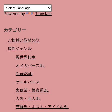
Powered by
Translate
カテゴリー
ご挨拶と取材の話
属性ジャンル
異世界転生
オメガバースBL
Dom/Sub
ケーキバース
裏稼業・警察系BL
人外・亜人BL
芸能界・ホスト・アイドルBL