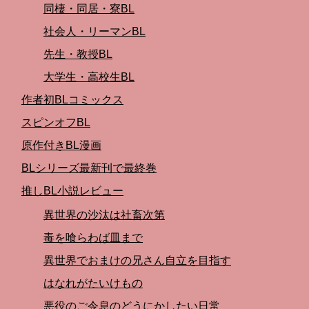
同棲・同居・寮BL
社会人・リーマンBL
先生・教授BL
大学生・高校生BL
作者初BLコミックス
スピンオフBL
原作付きBL漫画
BLシリーズ最新刊で最終巻
推しBL小説レビュー
異世界の沙汰は社畜次第
毒を喰らわば皿まで
異世界でおまけの兄さん自立を目指す
はなれがたいけもの
悪役のご令息のどうにかしたい日常