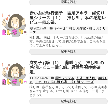
記事を読む
赤い糸の執行猶予 吉尾アキラ 縁切り
屋シリーズ（１） 推しBL。私の感想レ
ビュー備忘録。
2020/7/9
（や～よ）推しBL作家・推しBLシリ
ーズ
推しBL。 実は、シリーズ2巻目の、叶わぬ恋の結び
方、を先に読みまして 最初の1巻である、こちらを見
つけてよみました そ...
記事を読む
腐男子召喚（1） 藤咲もえ 推しBLの
感想レビュー備忘録。異世界召喚嫁確
定。
2020/4/24
属性ジャンル
,
人外・亜人BL
,
藤咲も
え
,
（は～ほ）推しBL作家・推しBLシリーズ
推しBL. 藤咲もえ 今、とっても注目しているBL漫画家
さんです 出す本、いつも面白い！ 本作も、一冊にま
とまって...
記事を読む