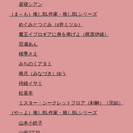
昼寝シアン
（ま～も）推しBL作家・推しBLシリーズ
めぐみとつぐみ（s井ミツル）
魔王イブロギアに身を捧げよ（梶原伊緒）
百瀬あん
桃季さえ
みちのくアタミ
南月（みなづき）ゆう
待緒イサミ
松基羊
ミスター・シークレットフロア（剣解）（完結）
（や～よ）推しBL作家・推しBLシリーズ
山本小鉄子
山田2丁目