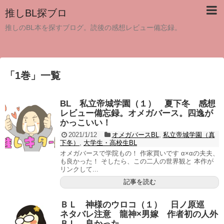
推しBL探ブロ
推しのBL本を探すブログ。読後の感想レビュー備忘録。
「
1巻
」
一覧
BL 私立帝城学園（１） 夏下冬 感想
レビュー備忘録。オメガバース。四逸が
かっこいい！
2021/1/12
オメガバースBL
,
私立帝城学園（真
下冬）
,
大学生・高校生BL
オメガバースで学院もの！ 作家買いです α×αの夫夫、
も良かった！ そしたら、この二人の世界観と 本作が
リンクして...
記事を読む
ＢＬ 神様のウロコ（１） 日ノ原巡
ネタバレ注意 龍神×男嫁 作者初の人外
ＢＬ．良かった。