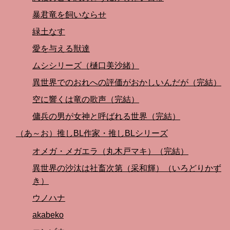
暴君竜を飼いならせ
緑土なす
愛を与える獣達
ムシシリーズ（樋口美沙緒）
異世界でのおれへの評価がおかしいんだが（完結）
空に響くは竜の歌声（完結）
傭兵の男が女神と呼ばれる世界（完結）
（あ～お）推しBL作家・推しBLシリーズ
オメガ・メガエラ（丸木戸マキ）（完結）
異世界の沙汰は社畜次第（采和輝）（いろどりかず
き）
ウノハナ
akabeko