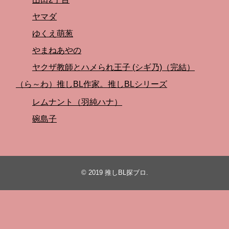
ヤマダ
ゆくえ萌葱
やまねあやの
ヤクザ教師とハメられ王子 (シギ乃)（完結）
（ら～わ）推しBL作家。推しBLシリーズ
レムナント（羽純ハナ）
碗島子
© 2019
推しBL探ブロ
.