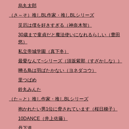
烏丸太郎
（さ～そ）推しBL作家・推しBLシリーズ
災厄は僕を好きすぎる（神奈木智）
30歳まで童貞だと魔法使いになれるらしい（豊田
悠）
私立帝城学園（真下冬）
最愛なんて~シリーズ（須坂紫那（すざかしな））
囀る鳥は羽ばたかない（ヨネダコウ）
里つばめ
鈴丸みんた
（た～と）推し作家・推しBLシリーズ
抱かれたい男1位に脅されています（桜日梯子）
10DANCE（井上佐藤）
丹下道