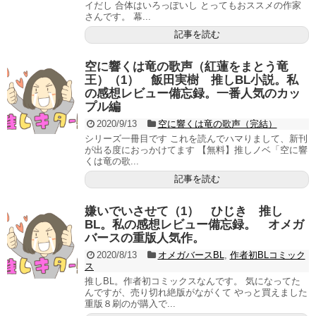
イだし 合体はいろっぽいし とってもおススメの作家
さんです。 幕...
記事を読む
空に響くは竜の歌声（紅蓮をまとう竜
王）（1） 飯田実樹 推しBL小説。私
の感想レビュー備忘録。一番人気のカッ
プル編
2020/9/13
空に響くは竜の歌声（完結）
シリーズ一冊目です これを読んでハマりまして、新刊
が出る度におっかけてます 【無料】推しノベ「空に響
くは竜の歌...
記事を読む
嫌いでいさせて（1） ひじき 推し
BL。私の感想レビュー備忘録。 オメガ
バースの重版人気作。
2020/8/13
オメガバースBL
,
作者初BLコミック
ス
推しBL。作者初コミックスなんです。 気になってた
んですが、売り切れ絶版がながくて やっと買えました
重版８刷のが購入で...