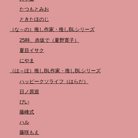
たつもとみお
ときたほのじ
（な～の）推し作家・推しBLシリーズ
25時、赤坂で（夏野寛子）
夏目イサク
にやま
（は～ほ）推しBL作家・推しBLシリーズ
ハッピークソライフ（はらだ）
日ノ原巡
ぴい
藤峰式
ハル
藤咲もえ