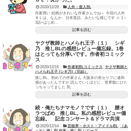
2020/12/28
人外・亜人BL
作家買い 絵柄がきれいな作家さんでね～ 今回の人外
ＢＬは、なんか、日本昔話、みたいな感じです ☆ 1～
3話+はじめ...
記事を読む
ヤクザ教師とハメられ王子（１） シギ
乃 推しBLの感想レビュー備忘録。1巻
はとっても分厚いです。作者初コミック
ス
2020/12/15
作者初BLコミックス
,
ヤクザ教師と
ハメられ王子 (シギ乃)（完結）
推しBL。初めての作家さん 大阪弁の長セリフに違和
感があったんですが 読んでいくほどに、世界観にひた
っちゃってました 気...
記事を読む
続・俺たちナマモノ？です（１） 腰オ
ラつばめ 推しBL。私の感想レビュー備
忘録。 記念コンサート＆ドラマ共演
2020/12/14
芸能界・ホスト・アイドルBL
,
（あ
～お）推しBL作家・推しBLシリーズ