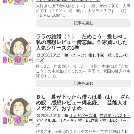
大好きな上下巻のあと すぐに「続」が出てきて、大満
足です（＾０＾） 続！俺たちナマモノ？です （1）
（B.Pilz COMI...
記事を読む
ララの結婚（１） ためこう 推しBL。
私の感想レビュー備忘録。作家買いした
人気シリーズの1巻
2020/10/12
（た～と）推し作家・推しBLシリ
ーズ
推しBL。 作家買いしました 一時期、本棚には「ため
こう」の本が並びましたの～ 今回は、異国の嫁入り奇
譚です。 た...
記事を読む
ＢＬ 幕が下りたら僕らは番（1） ざら
め鮫 感想レビュー備忘録。 芸能人オ
メガカプ。おすすめ
2020/10/10
オメガバースBL
,
芸能界・ホスト・
アイドルBL
,
（さ～そ）推しBL作家・推しBLシリー
ズ
作者さま、2冊目のコミックスだそうです 絵柄はキレ