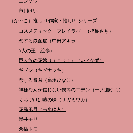
エンゾウ
市川けい
（か～こ）推しBL作家・推しBLシリーズ
コスメティック・プレイラバー（楢島さち）
恋する鉄面皮（中田アキラ）
5人の王（絵歩）
巨人族の花嫁（ｉｔｋｚ）（いとかず）
ギブン（キヅナツキ）
恋する暴君（高永ひなこ）
神様なんか信じない僕等のエデン（一ノ瀬ゆま）
くちづけは嘘の味（サガミワカ）
花鳥風月（志水ゆき）
黒井モリー
倉橋トモ