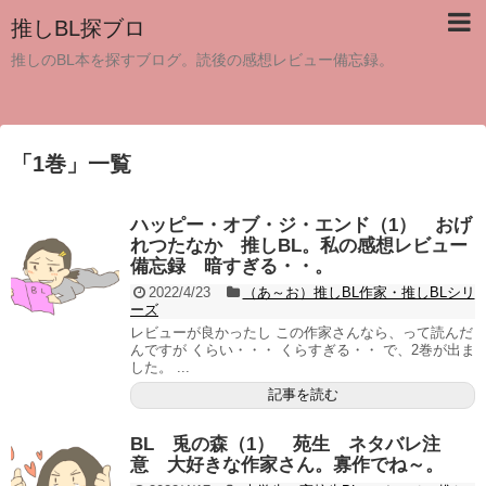
推しBL探ブロ
推しのBL本を探すブログ。読後の感想レビュー備忘録。
「
1巻
」
一覧
ハッピー・オブ・ジ・エンド（1） おげ
れつたなか 推しBL。私の感想レビュー
備忘録 暗すぎる・・。
2022/4/23
（あ～お）推しBL作家・推しBLシリ
ーズ
レビューが良かったし この作家さんなら、って読んだ
んですが くらい・・・ くらすぎる・・ で、2巻が出ま
した。 ...
記事を読む
BL 兎の森（1） 苑生 ネタバレ注
意 大好きな作家さん。寡作でね～。