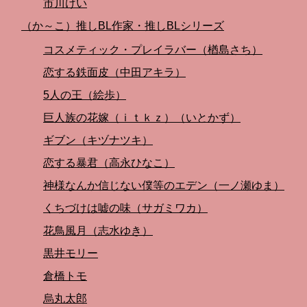
市川けい
（か～こ）推しBL作家・推しBLシリーズ
コスメティック・プレイラバー（楢島さち）
恋する鉄面皮（中田アキラ）
5人の王（絵歩）
巨人族の花嫁（ｉｔｋｚ）（いとかず）
ギブン（キヅナツキ）
恋する暴君（高永ひなこ）
神様なんか信じない僕等のエデン（一ノ瀬ゆま）
くちづけは嘘の味（サガミワカ）
花鳥風月（志水ゆき）
黒井モリー
倉橋トモ
烏丸太郎