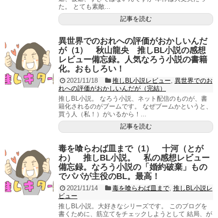
た。 とても素敵...
記事を読む
異世界でのおれへの評価がおかしいんだ
が（1） 秋山龍央 推しBL小説の感想
レビュー備忘録。人気なろう小説の書籍
化。おもしろい！
2021/11/18
推しBL小説レビュー
,
異世界でのお
れへの評価がおかしいんだが（完結）
推しBL小説。 なろう小説、ネット配信のものが、書
籍化されるのがブームです。 なぜブームかというと、
買う人（私！）がいるから！...
記事を読む
毒を喰らわば皿まで（1） 十河（とが
わ） 推しBL小説。 私の感想レビュー
備忘録。なろう小説の「婚約破棄」もの
でパパが主役のBL。最高！
2021/11/14
毒を喰らわば皿まで
,
推しBL小説レ
ビュー
推しBL小説。大好きなシリーズです。 このブログを
書くために、筋立てをチェックしようとして 結局、が