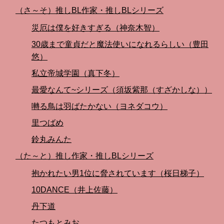
（さ～そ）推しBL作家・推しBLシリーズ
災厄は僕を好きすぎる（神奈木智）
30歳まで童貞だと魔法使いになれるらしい（豊田
悠）
私立帝城学園（真下冬）
最愛なんて~シリーズ（須坂紫那（すざかしな））
囀る鳥は羽ばたかない（ヨネダコウ）
里つばめ
鈴丸みんた
（た～と）推し作家・推しBLシリーズ
抱かれたい男1位に脅されています（桜日梯子）
10DANCE（井上佐藤）
丹下道
たつもとみお