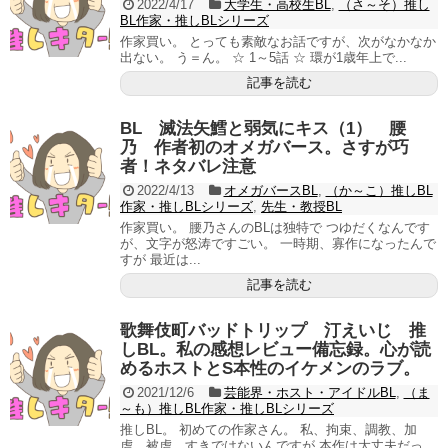
2022/4/17
大学生・高校生BL
,
（さ～そ）推し
BL作家・推しBLシリーズ
作家買い。 とっても素敵なお話ですが、次がなかなか
出ない。 う＝ん。 ☆ 1～5話 ☆ 環が1歳年上で...
記事を読む
BL 滅法矢鱈と弱気にキス（1） 腰
乃 作者初のオメガバース。さすが巧
者！ネタバレ注意
2022/4/13
オメガバースBL
,
（か～こ）推しBL
作家・推しBLシリーズ
,
先生・教授BL
作家買い。 腰乃さんのBLは独特で つゆだくなんです
が、文字が怒涛ですごい。 一時期、寡作になったんで
すが 最近は...
記事を読む
歌舞伎町バッドトリップ 汀えいじ 推
しBL。私の感想レビュー備忘録。心が読
めるホストとS本性のイケメンのラブ。
2021/12/6
芸能界・ホスト・アイドルBL
,
（ま
～も）推しBL作家・推しBLシリーズ
推しBL。 初めての作家さん。 私、拘束、調教、加
虐、被虐、すきではないんですが 本作は大丈夫だっ