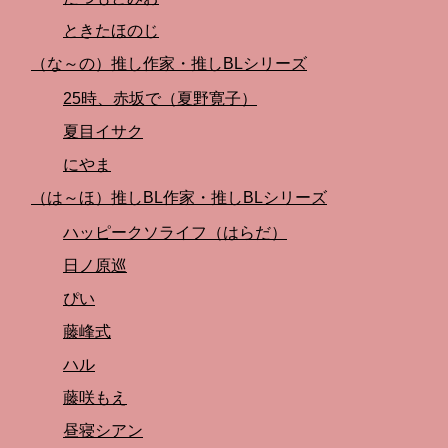
ときたほのじ
（な～の）推し作家・推しBLシリーズ
25時、赤坂で（夏野寛子）
夏目イサク
にやま
（は～ほ）推しBL作家・推しBLシリーズ
ハッピークソライフ（はらだ）
日ノ原巡
ぴい
藤峰式
ハル
藤咲もえ
昼寝シアン