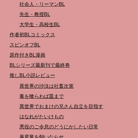
社会人・リーマンBL
先生・教授BL
大学生・高校生BL
作者初BLコミックス
スピンオフBL
原作付きBL漫画
BLシリーズ最新刊で最終巻
推しBL小説レビュー
異世界の沙汰は社畜次第
毒を喰らわば皿まで
異世界でおまけの兄さん自立を目指す
はなれがたいけもの
悪役のご令息のどうにかしたい日常
暴君竜を飼いならせ