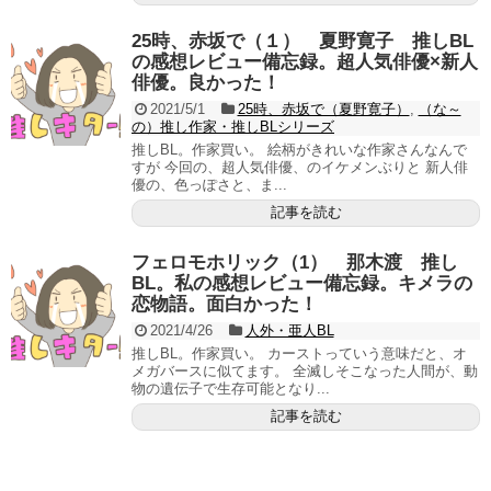
25時、赤坂で（１） 夏野寛子 推しBL
の感想レビュー備忘録。超人気俳優×新人
俳優。良かった！
2021/5/1
25時、赤坂で（夏野寛子）
,
（な～
の）推し作家・推しBLシリーズ
推しBL。作家買い。 絵柄がきれいな作家さんなんで
すが 今回の、超人気俳優、のイケメンぶりと 新人俳
優の、色っぽさと、ま...
記事を読む
フェロモホリック（1） 那木渡 推し
BL。私の感想レビュー備忘録。キメラの
恋物語。面白かった！
2021/4/26
人外・亜人BL
推しBL。作家買い。 カーストっていう意味だと、オ
メガバースに似てます。 全滅しそこなった人間が、動
物の遺伝子で生存可能となり...
記事を読む