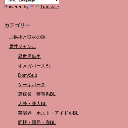
Powered by
Translate
カテゴリー
ご挨拶と取材の話
属性ジャンル
異世界転生
オメガバースBL
Dom/Sub
ケーキバース
裏稼業・警察系BL
人外・亜人BL
芸能界・ホスト・アイドルBL
同棲・同居・寮BL