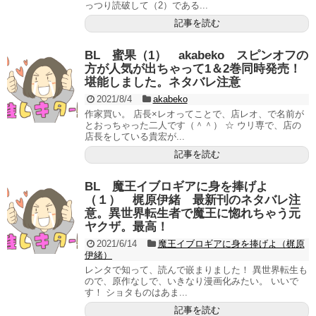
っつり読破して（2）である...
記事を読む
BL 蜜果（1） akabeko スピンオフの
方が人気が出ちゃって1＆2巻同時発売！
堪能しました。ネタバレ注意
2021/8/4
akabeko
作家買い。 店長×レオってことで、店レオ、で名前が
とおっちゃった二人です（＾＾） ☆ ウリ専で、店の
店長をしている貴宏が...
記事を読む
BL 魔王イブロギアに身を捧げよ
（１） 梶原伊緒 最新刊のネタバレ注
意。異世界転生者で魔王に惚れちゃう元
ヤクザ。最高！
2021/6/14
魔王イブロギアに身を捧げよ（梶原
伊緒）
レンタで知って、読んで嵌まりました！ 異世界転生も
ので、原作なしで、いきなり漫画化みたい。 いいで
す！ ショタものはあま...
記事を読む