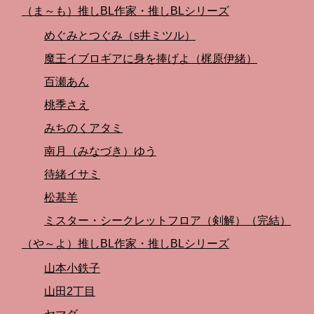
（ま～も）推しBL作家・推しBLシリーズ
めぐみとつぐみ（s井ミツル）
魔王イブロギアに身を捧げよ（梶原伊緒）
百瀬あん
桃季さえ
みちのくアタミ
南月（みなづき）ゆう
待緒イサミ
松基羊
ミスター・シークレットフロア（剣解）（完結）
（や～よ）推しBL作家・推しBLシリーズ
山本小鉄子
山田2丁目