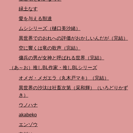
緑土なす
愛を与える獣達
ムシシリーズ（樋口美沙緒）
異世界でのおれへの評価がおかしいんだが（完結）
空に響くは竜の歌声（完結）
傭兵の男が女神と呼ばれる世界（完結）
（あ～お）推しBL作家・推しBLシリーズ
オメガ・メガエラ（丸木戸マキ）（完結）
異世界の沙汰は社畜次第（采和輝）（いろどりかず
き）
ウノハナ
akabeko
エンゾウ