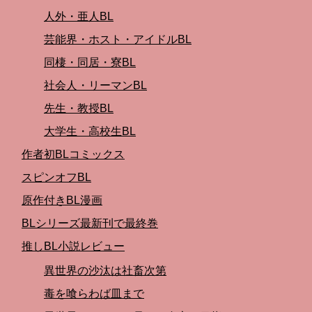
人外・亜人BL
芸能界・ホスト・アイドルBL
同棲・同居・寮BL
社会人・リーマンBL
先生・教授BL
大学生・高校生BL
作者初BLコミックス
スピンオフBL
原作付きBL漫画
BLシリーズ最新刊で最終巻
推しBL小説レビュー
異世界の沙汰は社畜次第
毒を喰らわば皿まで