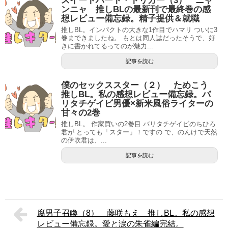
スイートハート・トリガー（3） ニャ
ンニャ 推しBLの最新刊で最終巻の感
想レビュー備忘録。精子提供＆就職
推しBL。インパクトの大きな1作目でハマリ ついに3
巻まできましたね。 もとは同人誌だったそうで、好
きに書かれてるってのが魅力...
記事を読む
僕のセックススター（２） ためこう
推しBL。私の感想レビュー備忘録。バ
リタチゲイビ男優×新米風俗ライターの
甘々の2巻
推しBL。 作家買いの2巻目 バリタチゲイビのちひろ
君が とっても「スター」！ですの で、のんけで天然
の伊吹君は、...
記事を読む
腐男子召喚（8） 藤咲もえ 推しBL。私の感想
レビュー備忘録。愛と涙の朱雀編完結。