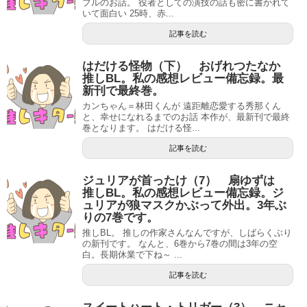
プルのお話。 役者としての演技の話も密に書かれて
いて面白い 25時、赤...
記事を読む
はだける怪物（下） おげれつたなか
推しBL。私の感想レビュー備忘録。最
新刊で最終巻。
カンちゃん＝林田くんが 遠距離恋愛する秀那くん
と、幸せになれるまでのお話 本作が、最新刊で最終
巻となります。 はだける怪...
記事を読む
ジュリアが首ったけ（7） 扇ゆずは
推しBL。私の感想レビュー備忘録。ジ
ュリアが狼マスクかぶって外出。3年ぶ
りの7巻です。
推しBL。 推しの作家さんなんですが、しばらくぶり
の新刊です。 なんと、6巻から7巻の間は3年の空
白。長期休業で下ね～ ...
記事を読む