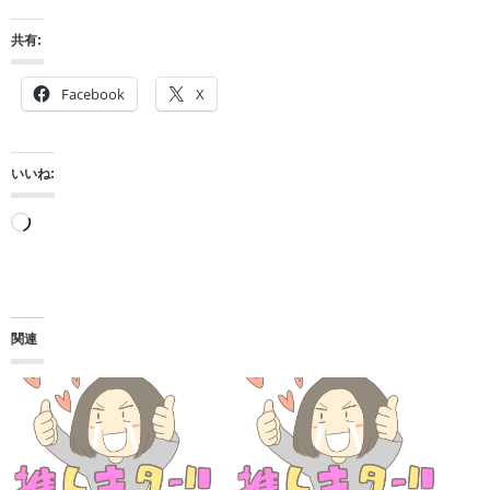
共有:
Facebook
X
いいね:
読
み
込
み
関連
中…