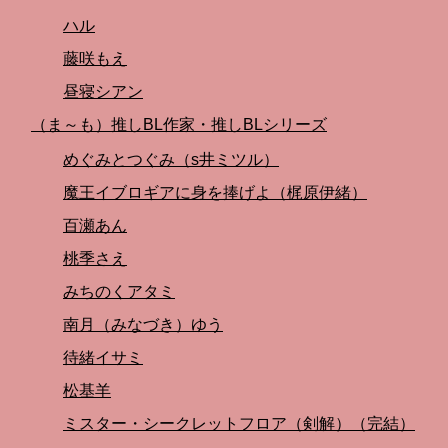
ハル
藤咲もえ
昼寝シアン
（ま～も）推しBL作家・推しBLシリーズ
めぐみとつぐみ（s井ミツル）
魔王イブロギアに身を捧げよ（梶原伊緒）
百瀬あん
桃季さえ
みちのくアタミ
南月（みなづき）ゆう
待緒イサミ
松基羊
ミスター・シークレットフロア（剣解）（完結）