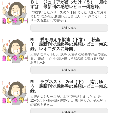
ＢＬ ジュリアが首ったけ（５） 扇ゆ
ずは 最新刊の感想レビュー備忘録。
作家買いしたシリーズの５冊目 まったり進んでおり
まして なかなか展開いたしません・・ 澪つくし、シ
リーズも並行して書かれ...
記事を読む
BL 愛を与える獣達（下巻） 松基
羊 最新刊で最終巻の感想レビュー備忘
録。レオニダスに帰国。
大好きなネットBL小説を 大好きな松基羊作品で読め
る。 絶品！ ☆ 4~6話+優しき獣の愛に溺れる+描き
おろし+あ...
記事を読む
BL ラブネスト 2nd（下） 南月ゆ
う 最新刊で最終巻の感想レビュー備忘
録。
大好きなシリーズが、上下で完結しました ☆ 8～
12+ラスト+番外編+好奇心 ☆ 旭×匡人の、それぞれ
の家族を巻き...
記事を読む