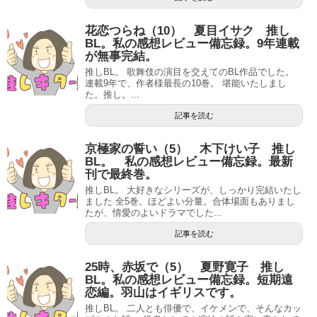
花恋つらね（10） 夏目イサク 推し
BL。私の感想レビュー備忘録。9年連載
が無事完結。
推しBL。 歌舞伎の演目を交えてのBL作品でした。
連載9年で、作者様最長の10巻。 堪能いたしまし
た。推し。...
記事を読む
京極家の誓い（5） 木下けい子 推し
BL。 私の感想レビュー備忘録。最新
刊で最終巻。
推しBL。 大好きなシリーズが、しっかり完結いたし
ました 全5巻。ほどよい分量。合体場面もありまし
たが、情愛のよいドラマでした...
記事を読む
25時、赤坂で（5） 夏野寛子 推し
BL。私の感想レビュー備忘録。短期遠
恋編。羽山はイギリスです。
推しBL。 二人とも俳優で、イケメンで、そんなカッ