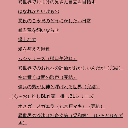
異世界でおまけの兄さん自立を目指す
はなれがたいけもの
悪役のご令息のどうにかしたい日常
暴君竜を飼いならせ
緑土なす
愛を与える獣達
ムシシリーズ（樋口美沙緒）
異世界でのおれへの評価がおかしいんだが（完結）
空に響くは竜の歌声（完結）
傭兵の男が女神と呼ばれる世界（完結）
（あ～お）推しBL作家・推しBLシリーズ
オメガ・メガエラ（丸木戸マキ）（完結）
異世界の沙汰は社畜次第（采和輝）（いろどりかず
き）