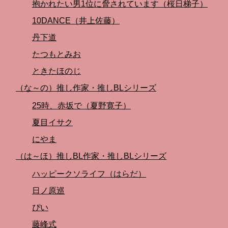
抱かれたい男1位に脅されています（桜日梯子）
10DANCE（井上佐藤）
丹下道
たつもとみお
ときたほのじ
（な～の）推し作家・推しBLシリーズ
25時、赤坂で（夏野寛子）
夏目イサク
にやま
（は～ほ）推しBL作家・推しBLシリーズ
ハッピークソライフ（はらだ）
日ノ原巡
ぴい
藤峰式