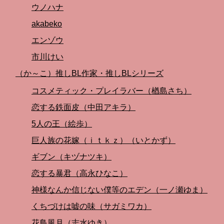
ウノハナ
akabeko
エンゾウ
市川けい
（か～こ）推しBL作家・推しBLシリーズ
コスメティック・プレイラバー（楢島さち）
恋する鉄面皮（中田アキラ）
5人の王（絵歩）
巨人族の花嫁（ｉｔｋｚ）（いとかず）
ギブン（キヅナツキ）
恋する暴君（高永ひなこ）
神様なんか信じない僕等のエデン（一ノ瀬ゆま）
くちづけは嘘の味（サガミワカ）
花鳥風月（志水ゆき）