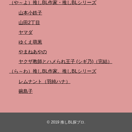
（や～よ）推しBL作家・推しBLシリーズ
山本小鉄子
山田2丁目
ヤマダ
ゆくえ萌葱
やまねあやの
ヤクザ教師とハメられ王子 (シギ乃)（完結）
（ら～わ）推しBL作家。推しBLシリーズ
レムナント（羽純ハナ）
碗島子
© 2019
推しBL探ブロ
.