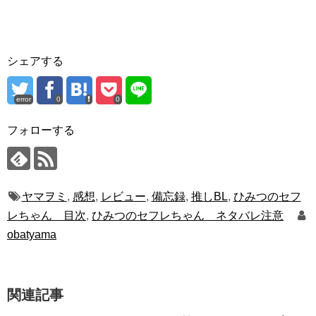
シェアする
error
0
0
フォローする
ヤマヲミ
,
感想
,
レビュー
,
備忘録
,
推しBL
,
ひみつのセフ
レちゃん 目次
,
ひみつのセフレちゃん ネタバレ注意
obatyama
関連記事