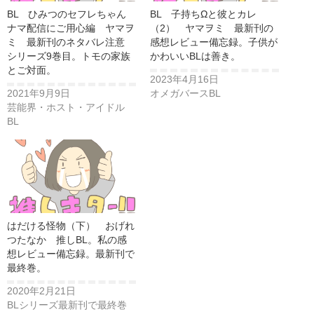
BL ひみつのセフレちゃん
BL 子持ちΩと彼とカレ
ナマ配信にご用心編 ヤマヲ
（2） ヤマヲミ 最新刊の
ミ 最新刊のネタバレ注意
感想レビュー備忘録。子供が
シリーズ9巻目。トモの家族
かわいいBLは善き。
とご対面。
2023年4月16日
2021年9月9日
オメガバースBL
芸能界・ホスト・アイドル
BL
はだける怪物（下） おげれ
つたなか 推しBL。私の感
想レビュー備忘録。最新刊で
最終巻。
2020年2月21日
BLシリーズ最新刊で最終巻