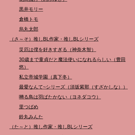
黒井モリー
倉橋トモ
烏丸太郎
（さ～そ）推しBL作家・推しBLシリーズ
災厄は僕を好きすぎる（神奈木智）
30歳まで童貞だと魔法使いになれるらしい（豊田
悠）
私立帝城学園（真下冬）
最愛なんて~シリーズ（須坂紫那（すざかしな））
囀る鳥は羽ばたかない（ヨネダコウ）
里つばめ
鈴丸みんた
（た～と）推し作家・推しBLシリーズ