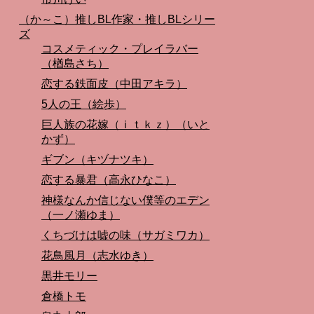
（か～こ）推しBL作家・推しBLシリー
ズ
コスメティック・プレイラバー
（楢島さち）
恋する鉄面皮（中田アキラ）
5人の王（絵歩）
巨人族の花嫁（ｉｔｋｚ）（いと
かず）
ギブン（キヅナツキ）
恋する暴君（高永ひなこ）
神様なんか信じない僕等のエデン
（一ノ瀬ゆま）
くちづけは嘘の味（サガミワカ）
花鳥風月（志水ゆき）
黒井モリー
倉橋トモ