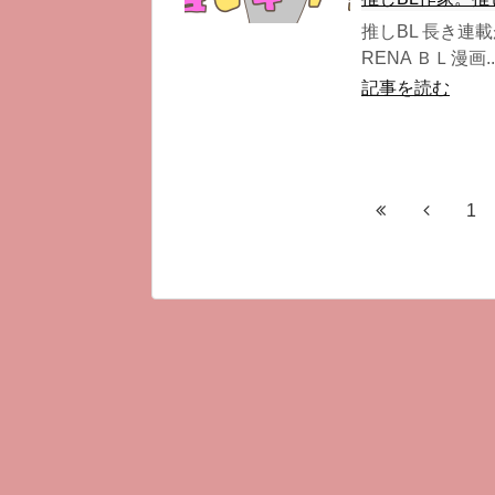
推しBL 長き連
RENA ＢＬ漫画..
記事を読む
1