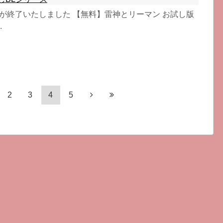
載が終了いたしました 【無料】雷神とリーマン お試し版
.
2
3
4
5