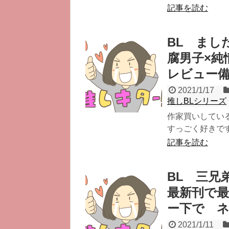
記事を読む
BL まし
腐男子×純
レビュー
2021/1/17
推しBLシリーズ
作家買いしてい
すっごく好きです
記事を読む
BL 三
最新刊で
ー下で 
2021/1/11