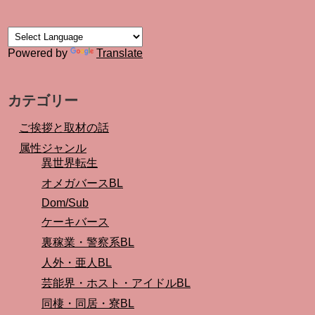
Powered by
Translate
カテゴリー
ご挨拶と取材の話
属性ジャンル
異世界転生
オメガバースBL
Dom/Sub
ケーキバース
裏稼業・警察系BL
人外・亜人BL
芸能界・ホスト・アイドルBL
同棲・同居・寮BL