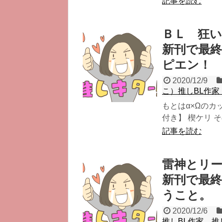
記事を読む
ＢＬ 狂い
新刊で最終
ピエン！
2020/12/9
こ）推しBL作家
もとはα×Ωのカ
付き】 楔ケリ そ
記事を読む
雷神とリー
新刊で最
うこと。
2020/12/6
推しBL作家。推