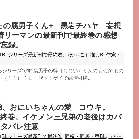
たの腐男子くん+ 黒岩チハヤ 妄想
情リーマンの最新刊で最終巻の感想
備忘録。
BLシリーズ最新刊で最終巻
,
（か～こ）推しBL作家・
るシリーズです 腐男子の幹（もとい）くんの妄想が もの
（＾＾） クローゼットゲイで純情可憐...
兄弟、おにいちゃんの愛 コウキ。
最終巻。イケメン三兄弟の老後はカバ
ネタバレ注意
BLシリーズ最新刊で最終巻
,
同棲・同居・寮BL
,
（か～