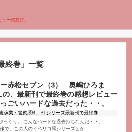
ビュー備忘録。
最終巻
」
一覧
ー赤松セブン（3） 奥嶋ひろま
Lの、最新刊で最終巻の感想レビュー
すっごいハードな過去だった・・。
裏稼業・警察系BL
,
BLシリーズ最新刊で最終巻
、びっくり。 こんなハードな過去持ちなんだ・・。
原作で、この人のイベリコ豚シリーズとか ...