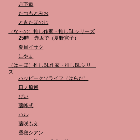
丹下道
たつもとみお
ときたほのじ
（な～の）推し作家・推しBLシリーズ
25時、赤坂で（夏野寛子）
夏目イサク
にやま
（は～ほ）推しBL作家・推しBLシリー
ズ
ハッピークソライフ（はらだ）
日ノ原巡
ぴい
藤峰式
ハル
藤咲もえ
昼寝シアン