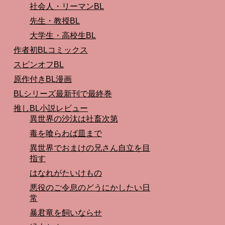
社会人・リーマンBL
先生・教授BL
大学生・高校生BL
作者初BLコミックス
スピンオフBL
原作付きBL漫画
BLシリーズ最新刊で最終巻
推しBL小説レビュー
異世界の沙汰は社畜次第
毒を喰らわば皿まで
異世界でおまけの兄さん自立を目
指す
はなれがたいけもの
悪役のご令息のどうにかしたい日
常
暴君竜を飼いならせ