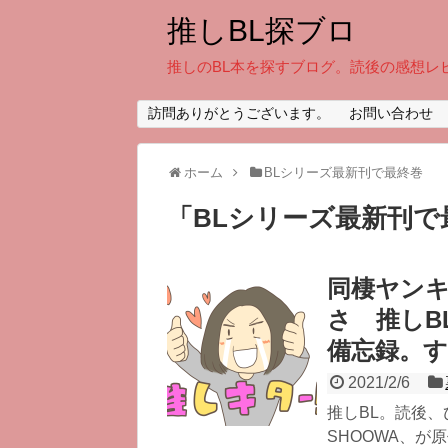
推しBL探ブロ
推しのBL本を探すブログ。読後の感想レ
訪問ありがとうございます。
お問い合わせ
ホーム
BLシリーズ最新刊で最終巻
「
BLシリーズ最新刊で
同棲ヤンキ
さ 推しB
備忘録。
2021/2/6
推しBL。読後
SHOOWA、が