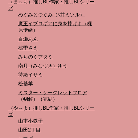
（ま～も）推しBL作家・推しBLシリー
ズ
めぐみとつぐみ（s井ミツル）
魔王イブロギアに身を捧げよ（梶
原伊緒）
百瀬あん
桃季さえ
みちのくアタミ
南月（みなづき）ゆう
待緒イサミ
松基羊
ミスター・シークレットフロア
（剣解）（完結）
（や～よ）推しBL作家・推しBLシリー
ズ
山本小鉄子
山田2丁目