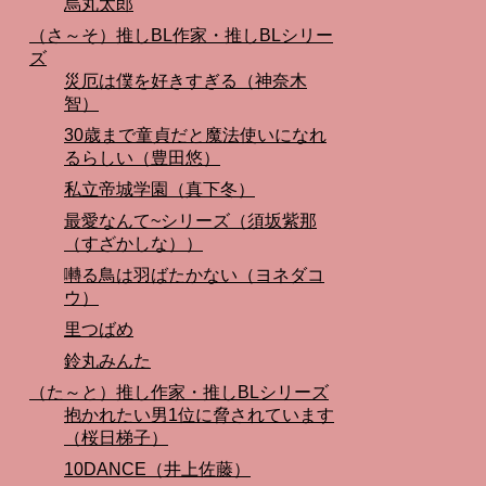
烏丸太郎
（さ～そ）推しBL作家・推しBLシリー
ズ
災厄は僕を好きすぎる（神奈木
智）
30歳まで童貞だと魔法使いになれ
るらしい（豊田悠）
私立帝城学園（真下冬）
最愛なんて~シリーズ（須坂紫那
（すざかしな））
囀る鳥は羽ばたかない（ヨネダコ
ウ）
里つばめ
鈴丸みんた
（た～と）推し作家・推しBLシリーズ
抱かれたい男1位に脅されています
（桜日梯子）
10DANCE（井上佐藤）