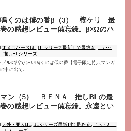
鳴くのは僕の番β（3） 楔ケリ 最
巻の感想レビュー備忘録。β×Ωのハ
オメガバースBL
,
BLシリーズ最新刊で最終巻
,
（か～
・推しBLシリーズ
ップルの話で 狂い鳴くのは僕の番【電子限定特典マンガ
の中に出て...
マン（5） ＲＥＮＡ 推しBLの最
終巻の感想レビュー備忘録。永遠とい
人外・亜人BL
,
BLシリーズ最新刊で最終巻
,
（ら～わ）
しBLシリーズ