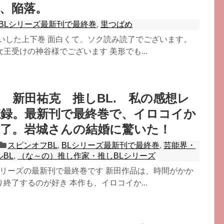
、陥落。
BLシリーズ最新刊で最終巻
,
里つばめ
買いした上下巻 面白くて、ソク読み読了でございます。
王受けの神谷様でございます 美形でも...
 新田祐克 推しBL. 私の感想レ
忘録。最新刊で最終巻で、イロコイか
終了。岩城さんの結婚に驚いた！
スピンオフBL
,
BLシリーズ最新刊で最終巻
,
芸能界・
BL
,
（な～の）推し作家・推しBLシリーズ
シリーズの最新刊で最終巻です 新田作品は、時間がかか
終了するのが好き 本作も、イロコイか...