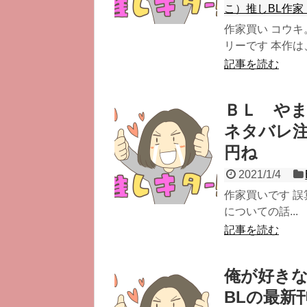
こ）推しBL作家
作家買い コウキ
リーです 本作は
記事を読む
ＢＬ や
ネタバレ
円ね
2021/1/4
作家買いです 誤
についての話...
記事を読む
俺が好き
BLの最