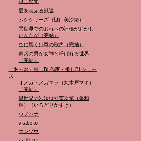
緑土なす
愛を与える獣達
ムシシリーズ（樋口美沙緒）
異世界でのおれへの評価がおかし
いんだが（完結）
空に響くは竜の歌声（完結）
傭兵の男が女神と呼ばれる世界
（完結）
（あ～お）推しBL作家・推しBLシリー
ズ
オメガ・メガエラ（丸木戸マキ）
（完結）
異世界の沙汰は社畜次第（采和
輝）（いろどりかずき）
ウノハナ
akabeko
エンゾウ
市川けい