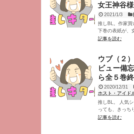
女王神谷様
2021/1/3
推しBL。作家
下巻の表紙が、女
記事を読む
ウブ（２）
ビュー備
ら全５巻
2020/12/31
ホスト・アイドル
推しBL。 人気
っても、きっちり
記事を読む