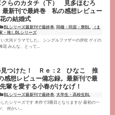
ボクらのカタチ（下） 見多ほむろ
、最新刊で最終巻 私の感想レビュー
花の結婚式
BLシリーズ最新刊で最終巻
,
同棲・同居・寮BL
,
（ま
家・推しBLシリーズ
らしい大河ドラマでした。 シングルファザーの伊吹 ゲイの
花 みんな、とって...
見つけた！ Ｒｅ：2 ひなこ 推
私の感想レビュー備忘録。最新刊で最
杉先輩を愛する小春がけなげ！
BLシリーズ最新刊で最終巻
,
大学生・高校生BL
買いしたシリーズです 本作で3冊目となりますが 最初の一
 何かい...