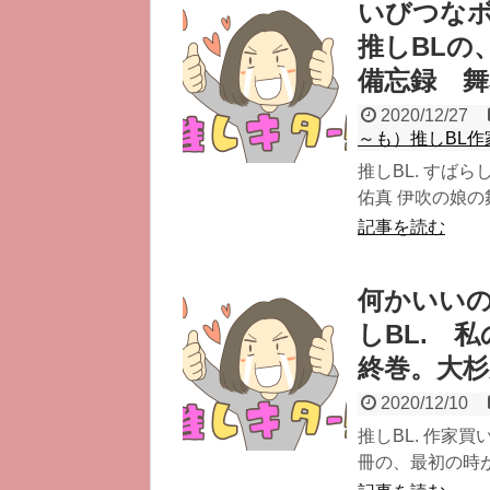
いびつな
推しBLの
備忘録 舞
2020/12/27
～も）推しBL作
推しBL. すば
佑真 伊吹の娘の舞
記事を読む
何かいいの
しBL. 
終巻。大
2020/12/10
推しBL. 作家
冊の、最初の時が、