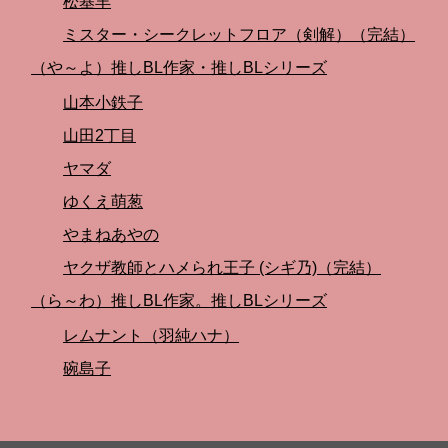
松基羊
ミスター・シークレットフロア（剣解）（完結）
（や～よ）推しBL作家・推しBLシリーズ
山本小鉄子
山田2丁目
ヤマダ
ゆくえ萌葱
やまねあやの
ヤクザ教師とハメられ王子 (シギ乃)（完結）
（ら～わ）推しBL作家。推しBLシリーズ
レムナント（羽純ハナ）
碗島子