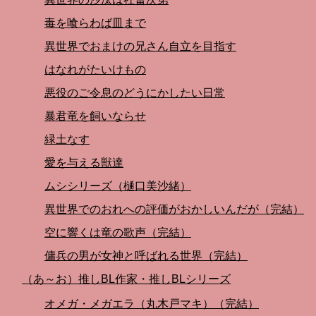
毒を喰らわば皿まで
異世界でおまけの兄さん自立を目指す
はなれがたいけもの
悪役のご令息のどうにかしたい日常
暴君竜を飼いならせ
緑土なす
愛を与える獣達
ムシシリーズ（樋口美沙緒）
異世界でのおれへの評価がおかしいんだが（完結）
空に響くは竜の歌声（完結）
傭兵の男が女神と呼ばれる世界（完結）
（あ～お）推しBL作家・推しBLシリーズ
オメガ・メガエラ（丸木戸マキ）（完結）