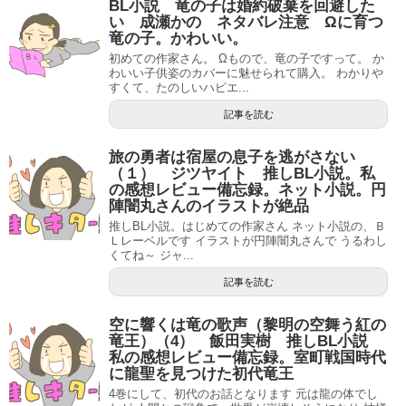
BL小説 竜の子は婚約破棄を回避した
い 成瀬かの ネタバレ注意 Ωに育つ
竜の子。かわいい。
初めての作家さん。 Ωもので、竜の子ですって。 か
わいい子供姿のカバーに魅せられて購入。 わかりや
すくて、たのしいハピエ...
記事を読む
旅の勇者は宿屋の息子を逃がさない
（１） ジツヤイト 推しBL小説。私
の感想レビュー備忘録。ネット小説。円
陣闇丸さんのイラストが絶品
推しBL小説。はじめての作家さん ネット小説の、Ｂ
Ｌレーベルです イラストが円陣闇丸さんで うるわし
くてね～ ジャ...
記事を読む
空に響くは竜の歌声（黎明の空舞う紅の
竜王）（4） 飯田実樹 推しBL小説
私の感想レビュー備忘録。室町戦国時代
に龍聖を見つけた初代竜王
4巻にして、初代のお話となります 元は龍の体でし