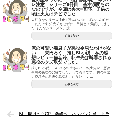
レ注意 シリーズ8冊目 基本溺愛もの
なのですが、今回は央太×真耶。子供の
頃は央太はチビでした
大好きなシリーズ 1巻を読んだのは、ずいぶん前だ
ったんですが 売却もせずに、手持とで愛読してまし
た そんなシリーズを、放...
記事を読む
俺の可愛い義息子が悪役令息なわけがな
い！ 栄円ろく 推しBL小説 私の感
想レビュー備忘録。転生先は断罪される
悪役のクズ親父でした。
推しBL小説。いわゆる転生もので、転生先が、悪役
令息の義理の父親でした、って流れです。 俺の可愛
い義息子が悪役令息なわけがない！ 元...
記事を読む
BL 賭けセクGP 藤峰式 ネタバレ注意 トラ