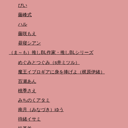
ぴい
藤峰式
ハル
藤咲もえ
昼寝シアン
（ま～も）推しBL作家・推しBLシリーズ
めぐみとつぐみ（s井ミツル）
魔王イブロギアに身を捧げよ（梶原伊緒）
百瀬あん
桃季さえ
みちのくアタミ
南月（みなづき）ゆう
待緒イサミ