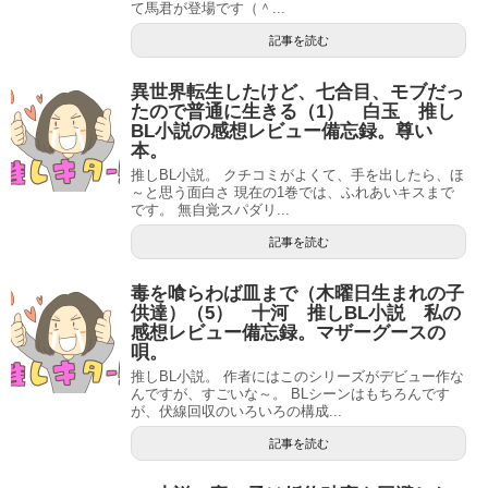
て馬君が登場です（＾...
記事を読む
異世界転生したけど、七合目、モブだっ
たので普通に生きる（1） 白玉 推し
BL小説の感想レビュー備忘録。尊い
本。
推しBL小説。 クチコミがよくて、手を出したら、ほ
～と思う面白さ 現在の1巻では、ふれあいキスまで
です。 無自覚スパダリ...
記事を読む
毒を喰らわば皿まで（木曜日生まれの子
供達）（5） 十河 推しBL小説 私の
感想レビュー備忘録。マザーグースの
唄。
推しBL小説。 作者にはこのシリーズがデビュー作な
んですが、すごいな～。 BLシーンはもちろんです
が、伏線回収のいろいろの構成...
記事を読む