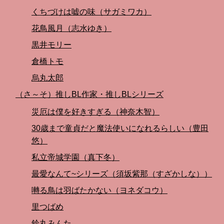
くちづけは嘘の味（サガミワカ）
花鳥風月（志水ゆき）
黒井モリー
倉橋トモ
烏丸太郎
（さ～そ）推しBL作家・推しBLシリーズ
災厄は僕を好きすぎる（神奈木智）
30歳まで童貞だと魔法使いになれるらしい（豊田
悠）
私立帝城学園（真下冬）
最愛なんて~シリーズ（須坂紫那（すざかしな））
囀る鳥は羽ばたかない（ヨネダコウ）
里つばめ
鈴丸みんた