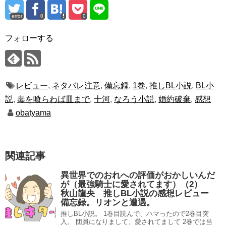
error
0
0
フォローする
レビュー
,
ネタバレ注意
,
備忘録
,
1巻
,
推しBL小説
,
BL小
説
,
毒を喰らわば皿まで
,
十河
,
なろう小説
,
婚約破棄
,
感想
obatyama
関連記事
異世界でのおれへの評価がおかしいんだ
が（最強騎士に愛されてます）（2）
秋山龍央 推しBL小説の感想レビュー
備忘録。リオンと遭遇。
推しBL小説。 1巻目読んで、ハマったので2巻目突
入。 団員になりまして、愛されてまして 2巻では当