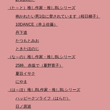
（た～と）推し作家・推しBLシリーズ
抱かれたい男1位に脅されています（桜日梯子）
10DANCE（井上佐藤）
丹下道
たつもとみお
ときたほのじ
（な～の）推し作家・推しBLシリーズ
25時、赤坂で（夏野寛子）
夏目イサク
にやま
（は～ほ）推しBL作家・推しBLシリーズ
ハッピークソライフ（はらだ）
日ノ原巡