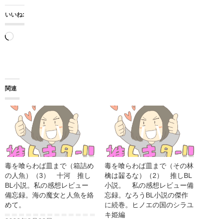
いいね:
読
み
込
み
関連
中…
毒を喰らわば皿まで（箱詰め
毒を喰らわば皿まで（その林
の人魚）（3） 十河 推し
檎は齧るな）（2） 推しBL
BL小説。私の感想レビュー
小説。 私の感想レビュー備
備忘録。海の魔女と人魚を絡
忘録。なろうBL小説の傑作
めて。
に続巻。ヒノエの国のシラユ
キ姫編