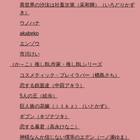
異世界の沙汰は社畜次第（采和輝）（いろどりかず
き）
ウノハナ
akabeko
エンゾウ
市川けい
（か～こ）推しBL作家・推しBLシリーズ
コスメティック・プレイラバー（楢島さち）
恋する鉄面皮（中田アキラ）
5人の王（絵歩）
巨人族の花嫁（ｉｔｋｚ）（いとかず）
ギブン（キヅナツキ）
恋する暴君（高永ひなこ）
神様なんか信じない僕等のエデン（一ノ瀬ゆま）