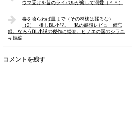
ウマ受けを昔のライバルが癒して溺愛（＾＾）
毒を喰らわば皿まで（その林檎は齧るな）
（2） 推しBL小説。 私の感想レビュー備忘
録。なろうBL小説の傑作に続巻。ヒノエの国のシラユ
キ姫編
コメントを残す