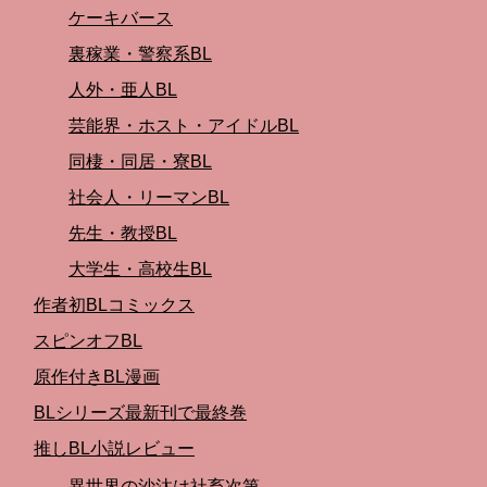
ケーキバース
裏稼業・警察系BL
人外・亜人BL
芸能界・ホスト・アイドルBL
同棲・同居・寮BL
社会人・リーマンBL
先生・教授BL
大学生・高校生BL
作者初BLコミックス
スピンオフBL
原作付きBL漫画
BLシリーズ最新刊で最終巻
推しBL小説レビュー
異世界の沙汰は社畜次第