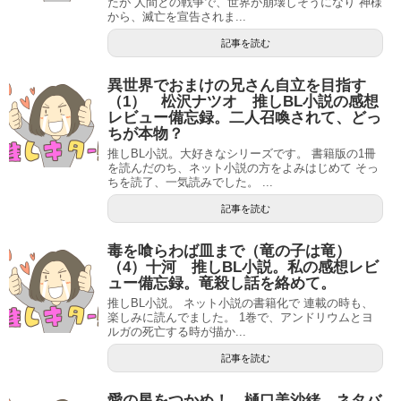
たが 人間との戦争で、世界が崩壊しそうになり 神様
から、滅亡を宣告されま...
記事を読む
異世界でおまけの兄さん自立を目指す
（1） 松沢ナツオ 推しBL小説の感想
レビュー備忘録。二人召喚されて、どっ
ちが本物？
推しBL小説。大好きなシリーズです。 書籍版の1冊
を読んだのち、ネット小説の方をよみはじめて そっ
ちを読了、一気読みでした。 ...
記事を読む
毒を喰らわば皿まで（竜の子は竜）
（4）十河 推しBL小説。私の感想レビ
ュー備忘録。竜殺し話を絡めて。
推しBL小説。 ネット小説の書籍化で 連載の時も、
楽しみに読んでました。 1巻で、アンドリウムとヨ
ルガの死亡する時が描か...
記事を読む
愛の星をつかめ！ 樋口美沙緒 ネタバ