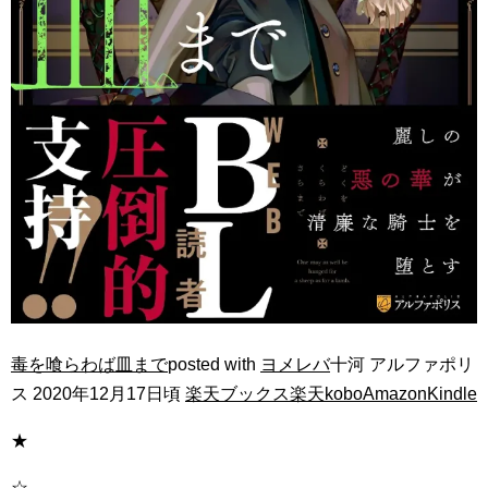
毒を喰らわば皿まで
posted with
ヨメレバ
十河 アルファポリ
ス 2020年12月17日頃
楽天ブックス
楽天kobo
Amazon
Kindle
★
☆