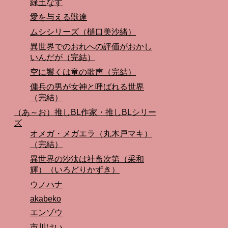
緑土なす
愛を与える獣達
ムシシリーズ（樋口美沙緒）
異世界でのおれへの評価がおかし
いんだが（完結）
空に響くは竜の歌声（完結）
傭兵の男が女神と呼ばれる世界
（完結）
（あ～お）推しBL作家・推しBLシリー
ズ
オメガ・メガエラ（丸木戸マキ）
（完結）
異世界の沙汰は社畜次第（采和
輝）（いろどりかずき）
ウノハナ
akabeko
エンゾウ
市川けい