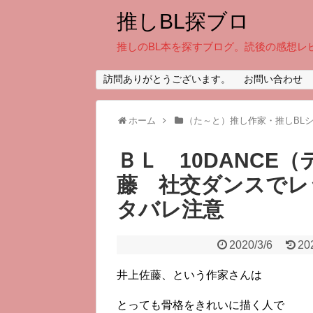
推しBL探ブロ
推しのBL本を探すブログ。読後の感想レ
訪問ありがとうございます。
お問い合わせ
ホーム
（た～と）推し作家・推しBL
ＢＬ 10DANCE
藤 社交ダンスでレ
タバレ注意
2020/3/6
20
井上佐藤、という作家さんは
とっても骨格をきれいに描く人で