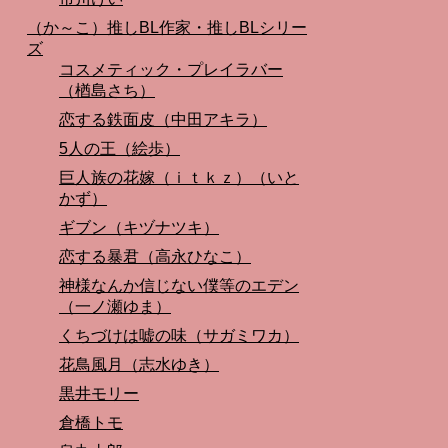
（か～こ）推しBL作家・推しBLシリー
ズ
コスメティック・プレイラバー
（楢島さち）
恋する鉄面皮（中田アキラ）
5人の王（絵歩）
巨人族の花嫁（ｉｔｋｚ）（いと
かず）
ギブン（キヅナツキ）
恋する暴君（高永ひなこ）
神様なんか信じない僕等のエデン
（一ノ瀬ゆま）
くちづけは嘘の味（サガミワカ）
花鳥風月（志水ゆき）
黒井モリー
倉橋トモ