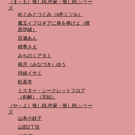
（ま～も）推しBL作家・推しBLシリー
ズ
めぐみとつぐみ（s井ミツル）
魔王イブロギアに身を捧げよ（梶
原伊緒）
百瀬あん
桃季さえ
みちのくアタミ
南月（みなづき）ゆう
待緒イサミ
松基羊
ミスター・シークレットフロア
（剣解）（完結）
（や～よ）推しBL作家・推しBLシリー
ズ
山本小鉄子
山田2丁目