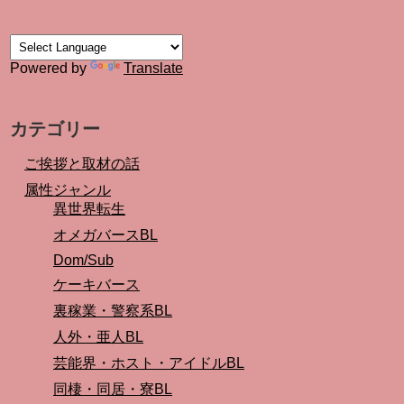
Powered by
Translate
カテゴリー
ご挨拶と取材の話
属性ジャンル
異世界転生
オメガバースBL
Dom/Sub
ケーキバース
裏稼業・警察系BL
人外・亜人BL
芸能界・ホスト・アイドルBL
同棲・同居・寮BL