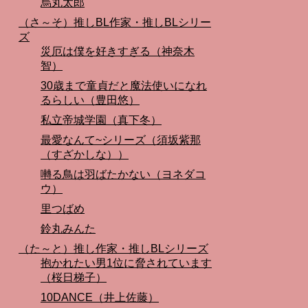
烏丸太郎
（さ～そ）推しBL作家・推しBLシリー
ズ
災厄は僕を好きすぎる（神奈木
智）
30歳まで童貞だと魔法使いになれ
るらしい（豊田悠）
私立帝城学園（真下冬）
最愛なんて~シリーズ（須坂紫那
（すざかしな））
囀る鳥は羽ばたかない（ヨネダコ
ウ）
里つばめ
鈴丸みんた
（た～と）推し作家・推しBLシリーズ
抱かれたい男1位に脅されています
（桜日梯子）
10DANCE（井上佐藤）