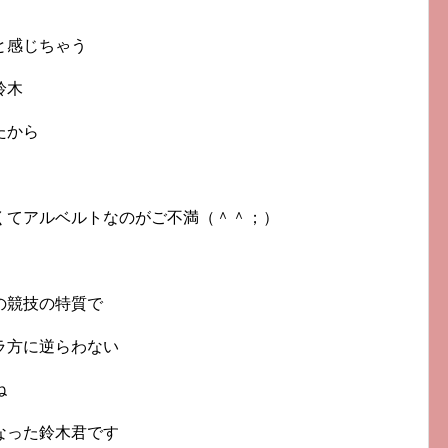
と感じちゃう
鈴木
たから
くてアルベルトなのがご不満（＾＾；）
の競技の特質で
ラ方に逆らわない
ね
なった鈴木君です