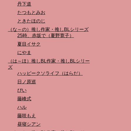
丹下道
たつもとみお
ときたほのじ
（な～の）推し作家・推しBLシリーズ
25時、赤坂で（夏野寛子）
夏目イサク
にやま
（は～ほ）推しBL作家・推しBLシリー
ズ
ハッピークソライフ（はらだ）
日ノ原巡
ぴい
藤峰式
ハル
藤咲もえ
昼寝シアン