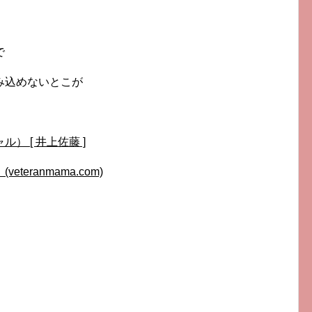
で
み込めないとこが
ル） [ 井上佐藤 ]
eteranmama.com)