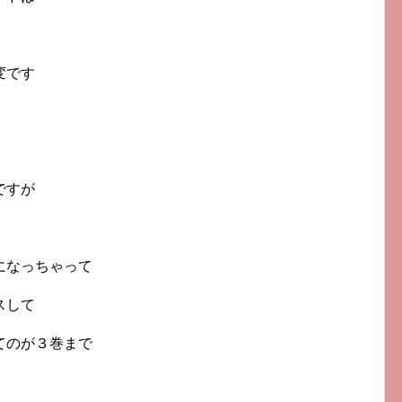
変です
）
ですが
になっちゃって
スして
てのが３巻まで