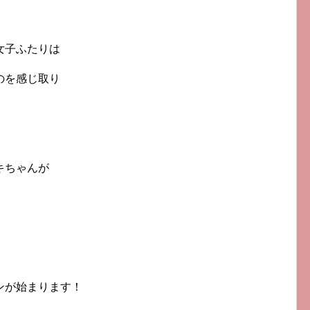
女子ふたりは
のを感じ取り
キちゃんが
ンが始まります！