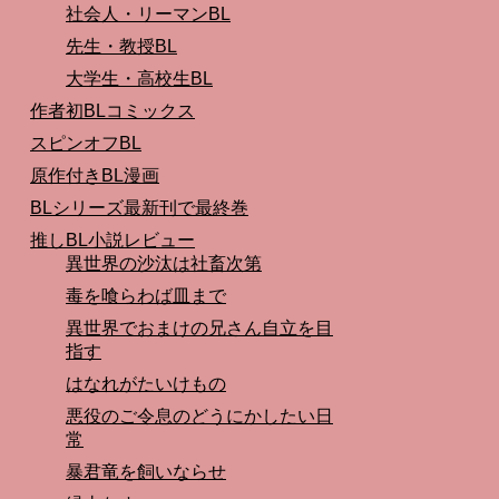
社会人・リーマンBL
先生・教授BL
大学生・高校生BL
作者初BLコミックス
スピンオフBL
原作付きBL漫画
BLシリーズ最新刊で最終巻
推しBL小説レビュー
異世界の沙汰は社畜次第
毒を喰らわば皿まで
異世界でおまけの兄さん自立を目
指す
はなれがたいけもの
悪役のご令息のどうにかしたい日
常
暴君竜を飼いならせ