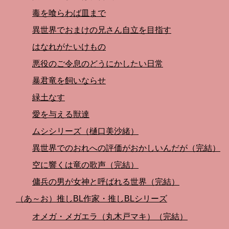
毒を喰らわば皿まで
異世界でおまけの兄さん自立を目指す
はなれがたいけもの
悪役のご令息のどうにかしたい日常
暴君竜を飼いならせ
緑土なす
愛を与える獣達
ムシシリーズ（樋口美沙緒）
異世界でのおれへの評価がおかしいんだが（完結）
空に響くは竜の歌声（完結）
傭兵の男が女神と呼ばれる世界（完結）
（あ～お）推しBL作家・推しBLシリーズ
オメガ・メガエラ（丸木戸マキ）（完結）