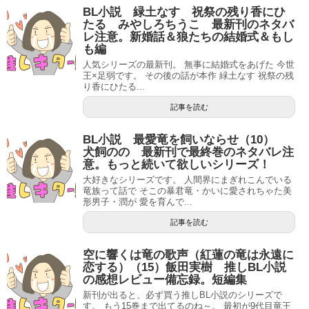
BL小説 緑土なす 祝祭の残り香にひ
たる みやしろちうこ 最新刊のネタバ
レ注意。新婚話＆狼たちの結婚式＆もし
も編
人気シリーズの最新刊。 無事に結婚式をあげた 今世
王×足弱です。 その後の話が本作 緑土なす 祝祭の残
り香にひたる...
記事を読む
BL小説 最愛竜を飼いならせ（10）
犬飼のの 最新刊で最終巻のネタバレ注
意。もっと続いて欲しいシリーズ！
大好きなシリーズです。 人間界にまぎれこんでいる
竜族って話で そこの暴君竜・かいに愛されちゃた美
形男子・潤が 愛を育んで...
記事を読む
空に響くは竜の歌声（紅蓮の竜は永遠に
恋する）（15）飯田実樹 推しBL小説
の感想レビュー備忘録。短編集
新刊が出ると、必ず買う推しBL小説のシリーズで
す。 もう15巻まで出てるのね～。 最初が9代目竜王