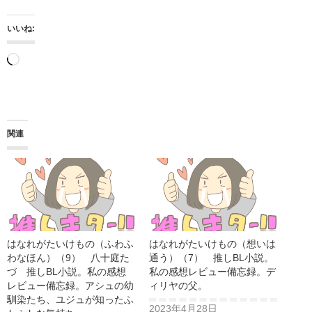
いいね:
読
み
込
み
関連
中…
はなれがたいけもの（ふわふ
はなれがたいけもの（想いは
わなほん）（9） 八十庭た
通う）（7） 推しBL小説。
づ 推しBL小説。私の感想
私の感想レビュー備忘録。デ
レビュー備忘録。アシュの幼
ィリヤの父。
馴染たち、ユジュが知ったふ
2023年4月28日