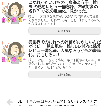
はなれがたいけもの 鳥海よう子 推し
BLの感想レビュー備忘録。布教対象の
名作BL小説の漫画化。良かった。
推しBL. 大好きな原作が、大好きな作家さんで漫画
化されました。 原作の1巻を、ほぼ1冊にしてるので
かなりはしょってま...
記事を読む
異世界でのおれへの評価がおかしいんだ
が（1） 秋山龍央 推しBL小説の感想
レビュー備忘録。人気なろう小説の書籍
化。おもしろい！
推しBL小説。 なろう小説、ネット配信のものが、書
籍化されるのがブームです。 なぜブームかという
と、買う人（私！）がいるから！...
記事を読む
BL ホテル王はそれを我慢しない（ラスベガス