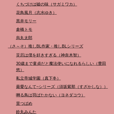
くちづけは嘘の味（サガミワカ）
花鳥風月（志水ゆき）
黒井モリー
倉橋トモ
烏丸太郎
（さ～そ）推しBL作家・推しBLシリーズ
災厄は僕を好きすぎる（神奈木智）
30歳まで童貞だと魔法使いになれるらしい（豊田
悠）
私立帝城学園（真下冬）
最愛なんて~シリーズ（須坂紫那（すざかしな））
囀る鳥は羽ばたかない（ヨネダコウ）
里つばめ
鈴丸みんた