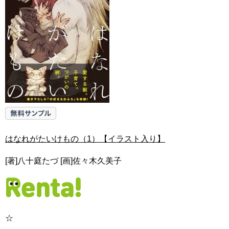
はなれがたいけもの（1）【イラスト入り】
[著]八十庭たづ [画]佐々木久美子
☆