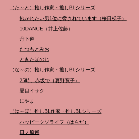
（た～と）推し作家・推しBLシリーズ
抱かれたい男1位に脅されています（桜日梯子）
10DANCE（井上佐藤）
丹下道
たつもとみお
ときたほのじ
（な～の）推し作家・推しBLシリーズ
25時、赤坂で（夏野寛子）
夏目イサク
にやま
（は～ほ）推しBL作家・推しBLシリーズ
ハッピークソライフ（はらだ）
日ノ原巡