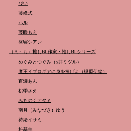
ぴい
藤峰式
ハル
藤咲もえ
昼寝シアン
（ま～も）推しBL作家・推しBLシリーズ
めぐみとつぐみ（s井ミツル）
魔王イブロギアに身を捧げよ（梶原伊緒）
百瀬あん
桃季さえ
みちのくアタミ
南月（みなづき）ゆう
待緒イサミ
松基羊