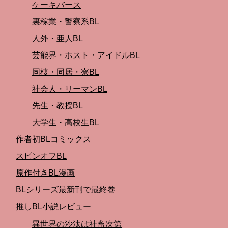
ケーキバース
裏稼業・警察系BL
人外・亜人BL
芸能界・ホスト・アイドルBL
同棲・同居・寮BL
社会人・リーマンBL
先生・教授BL
大学生・高校生BL
作者初BLコミックス
スピンオフBL
原作付きBL漫画
BLシリーズ最新刊で最終巻
推しBL小説レビュー
異世界の沙汰は社畜次第