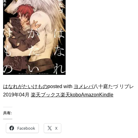
はなれがたいけもの
posted with
ヨメレバ
八十庭たづ リブレ
2019年04月
楽天ブックス
楽天kobo
Amazon
Kindle
共有:
Facebook
X