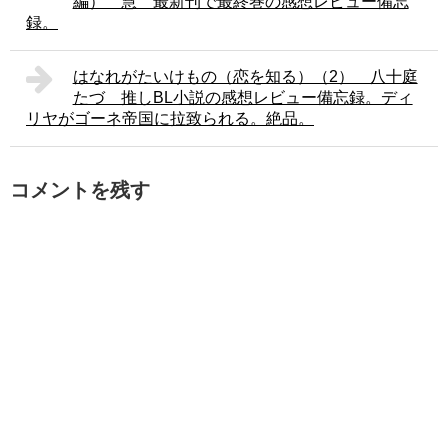
編） 慧 最新刊で最終巻の感想レビュー備忘
録。
はなれがたいけもの（恋を知る）（2） 八十庭
たづ 推しBL小説の感想レビュー備忘録。ディ
リヤがゴーネ帝国に拉致られる。絶品。
コメントを残す