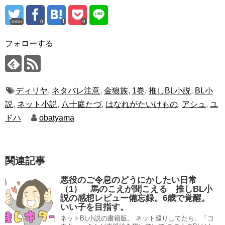
error
0
0
フォローする
ディリヤ
,
ネタバレ注意
,
金狼族
,
1巻
,
推しBL小説
,
BL小
説
,
ネット小説
,
八十庭たづ
,
はなれがたいけもの
,
アシュ
,
ユ
ドハ
obatyama
関連記事
悪役のご令息のどうにかしたい日常
（1） 馬のこえが聞こえる 推しBL小
説の感想レビュー備忘録。6歳で覚醒。
いい子を目指す。
ネットBL小説の書籍版。 ネット巡りしてたら、「コ