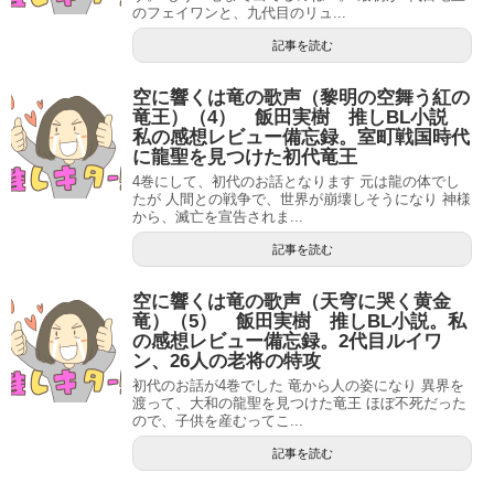
のフェイワンと、九代目のリュ...
記事を読む
空に響くは竜の歌声（黎明の空舞う紅の
竜王）（4） 飯田実樹 推しBL小説
私の感想レビュー備忘録。室町戦国時代
に龍聖を見つけた初代竜王
4巻にして、初代のお話となります 元は龍の体でし
たが 人間との戦争で、世界が崩壊しそうになり 神様
から、滅亡を宣告されま...
記事を読む
空に響くは竜の歌声（天穹に哭く黄金
竜）（5） 飯田実樹 推しBL小説。私
の感想レビュー備忘録。2代目ルイワ
ン、26人の老将の特攻
初代のお話が4巻でした 竜から人の姿になり 異界を
渡って、大和の龍聖を見つけた竜王 ほぼ不死だった
ので、子供を産むってこ...
記事を読む