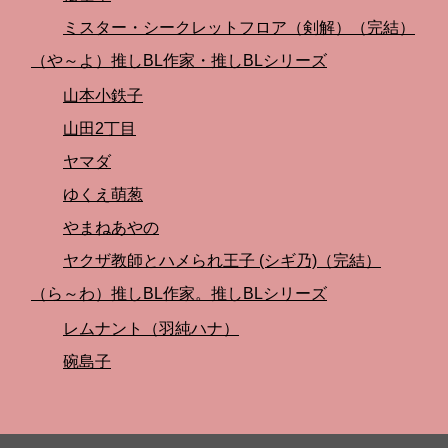
ミスター・シークレットフロア（剣解）（完結）
（や～よ）推しBL作家・推しBLシリーズ
山本小鉄子
山田2丁目
ヤマダ
ゆくえ萌葱
やまねあやの
ヤクザ教師とハメられ王子 (シギ乃)（完結）
（ら～わ）推しBL作家。推しBLシリーズ
レムナント（羽純ハナ）
碗島子