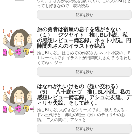
ウキ。」さんが表紙絵を描いていて この人のBLはと
っても好きなので、表紙読み...
記事を読む
旅の勇者は宿屋の息子を逃がさない
（１） ジツヤイト 推しBL小説。私
の感想レビュー備忘録。ネット小説。円
陣闇丸さんのイラストが絶品
推しBL小説。はじめての作家さん ネット小説の、Ｂ
Ｌレーベルです イラストが円陣闇丸さんで うるわし
くてね～ ジャ...
記事を読む
はなれがたいけもの（想い交わる）
（5） 八十庭たづ 推しBL小説。私の
感想レビュー備忘録。アシュに友達、デ
ィリヤ失踪、そして続く。
推しBL小説 大好きなシリーズです。 獣人であるユ
ドハ王代行と、赤毛の戦士（男）のディリヤのお
話。 二人の間に、アシュと...
記事を読む