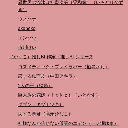
異世界の沙汰は社畜次第（采和輝）（いろどりかず
き）
ウノハナ
akabeko
エンゾウ
市川けい
（か～こ）推しBL作家・推しBLシリーズ
コスメティック・プレイラバー（楢島さち）
恋する鉄面皮（中田アキラ）
5人の王（絵歩）
巨人族の花嫁（ｉｔｋｚ）（いとかず）
ギブン（キヅナツキ）
恋する暴君（高永ひなこ）
神様なんか信じない僕等のエデン（一ノ瀬ゆま）