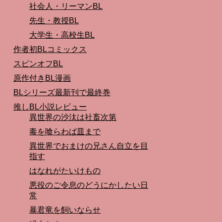
社会人・リーマンBL
先生・教授BL
大学生・高校生BL
作者初BLコミックス
スピンオフBL
原作付きBL漫画
BLシリーズ最新刊で最終巻
推しBL小説レビュー
異世界の沙汰は社畜次第
毒を喰らわば皿まで
異世界でおまけの兄さん自立を目
指す
はなれがたいけもの
悪役のご令息のどうにかしたい日
常
暴君竜を飼いならせ