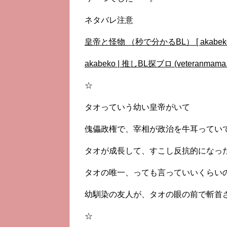
ネタバレ注意
皇帝と怪物 （秒で分かるBL） [ akabeko
akabeko | 推しBL探ブロ (veteranmama
☆
タオっていう幼い皇帝がいて
傀儡政権で、宰相が政治を牛耳ってい
タオが成長して、すこし反抗的になっ
タオの唯一、っても言っていいくらい
幼馴染の友人が、タオの眼の前で斬首
☆