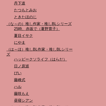
丹下道
たつもとみお
ときたほのじ
（な～の）推し作家・推しBLシリーズ
25時、赤坂で（夏野寛子）
夏目イサク
にやま
（は～ほ）推しBL作家・推しBLシリー
ズ
ハッピークソライフ（はらだ）
日ノ原巡
ぴい
藤峰式
ハル
藤咲もえ
昼寝シアン