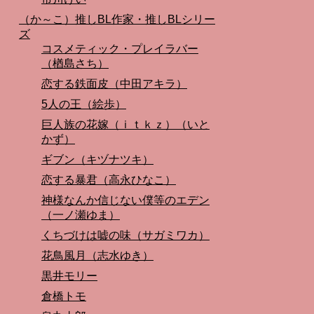
（か～こ）推しBL作家・推しBLシリー
ズ
コスメティック・プレイラバー
（楢島さち）
恋する鉄面皮（中田アキラ）
5人の王（絵歩）
巨人族の花嫁（ｉｔｋｚ）（いと
かず）
ギブン（キヅナツキ）
恋する暴君（高永ひなこ）
神様なんか信じない僕等のエデン
（一ノ瀬ゆま）
くちづけは嘘の味（サガミワカ）
花鳥風月（志水ゆき）
黒井モリー
倉橋トモ