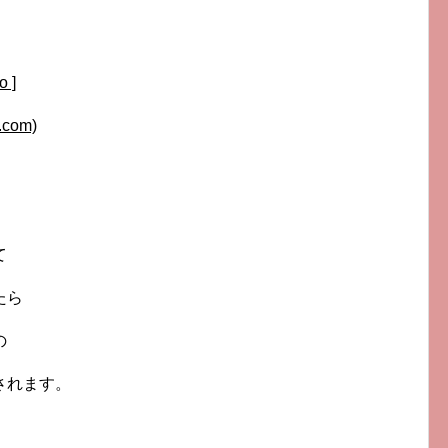
 ]
.com)
て
たら
の
されます。