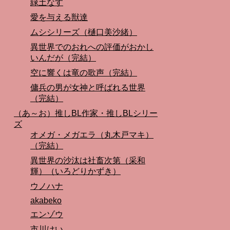
緑土なす
愛を与える獣達
ムシシリーズ（樋口美沙緒）
異世界でのおれへの評価がおかし
いんだが（完結）
空に響くは竜の歌声（完結）
傭兵の男が女神と呼ばれる世界
（完結）
（あ～お）推しBL作家・推しBLシリー
ズ
オメガ・メガエラ（丸木戸マキ）
（完結）
異世界の沙汰は社畜次第（采和
輝）（いろどりかずき）
ウノハナ
akabeko
エンゾウ
市川けい