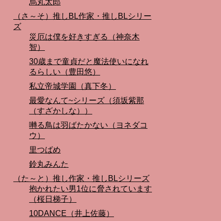
烏丸太郎
（さ～そ）推しBL作家・推しBLシリー
ズ
災厄は僕を好きすぎる（神奈木
智）
30歳まで童貞だと魔法使いになれ
るらしい（豊田悠）
私立帝城学園（真下冬）
最愛なんて~シリーズ（須坂紫那
（すざかしな））
囀る鳥は羽ばたかない（ヨネダコ
ウ）
里つばめ
鈴丸みんた
（た～と）推し作家・推しBLシリーズ
抱かれたい男1位に脅されています
（桜日梯子）
10DANCE（井上佐藤）