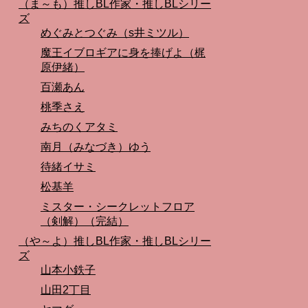
（ま～も）推しBL作家・推しBLシリー
ズ
めぐみとつぐみ（s井ミツル）
魔王イブロギアに身を捧げよ（梶
原伊緒）
百瀬あん
桃季さえ
みちのくアタミ
南月（みなづき）ゆう
待緒イサミ
松基羊
ミスター・シークレットフロア
（剣解）（完結）
（や～よ）推しBL作家・推しBLシリー
ズ
山本小鉄子
山田2丁目