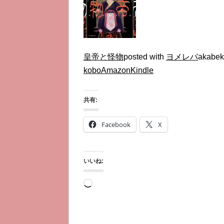
皇帝と怪物
posted with
ヨメレバ
akab
kobo
Amazon
Kindle
共有:
Facebook
X
いいね:
読
み
込