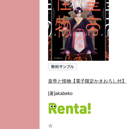
皇帝と怪物【電子限定かきおろし付】
[著]akabeko
☆