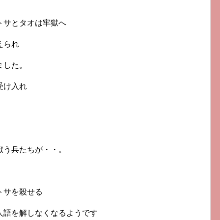
トサとタオは牢獄へ
えられ
ました。
受け入れ
厭う兵たちが・・。
トサを殺せる
人語を解しなくなるようです