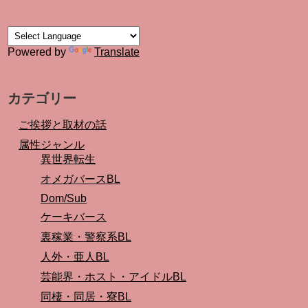
Powered by
Translate
カテゴリー
ご挨拶と取材の話
属性ジャンル
異世界転生
オメガバースBL
Dom/Sub
ケーキバース
裏稼業・警察系BL
人外・亜人BL
芸能界・ホスト・アイドルBL
同棲・同居・寮BL