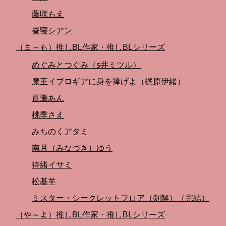
藤咲もえ
昼寝シアン
（ま～も）推しBL作家・推しBLシリーズ
めぐみとつぐみ（s井ミツル）
魔王イブロギアに身を捧げよ（梶原伊緒）
百瀬あん
桃季さえ
みちのくアタミ
南月（みなづき）ゆう
待緒イサミ
松基羊
ミスター・シークレットフロア（剣解）（完結）
（や～よ）推しBL作家・推しBLシリーズ