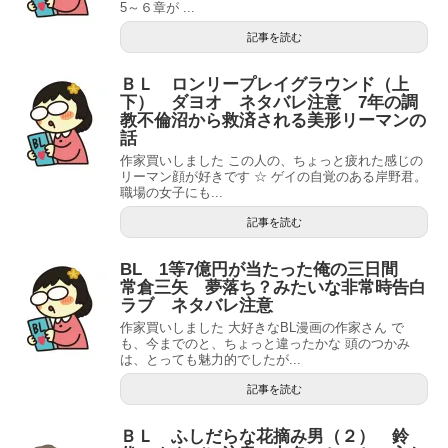
5～６章が ...
記事を読む
ＢＬ ロンリープレイグラウンド（上
下） ダヨオ ネタバレ注意 7年の調
教不倫沼から救済される美形リーマンの
話
作家買いしました この人の、ちょっと疲れた感じの
リーマン顔が好きです ☆ ゲイの自覚のある岸野君。
職場の女子にも...
記事を読む
BL 1等7億円が当たった俺の三日間
常倉三矢 夢落ち？みたいな非常時告白
ラブ ネタバレ注意
作家買いしました 大好きなBL漫画の作家さん で
も、今までのと、ちょっと違ったかな 頭のつかみ
は、とっても魅力的でしたが...
記事を読む
ＢＬ ふしだらな花摘み男（２） 鈴