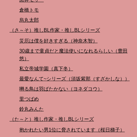
倉橋トモ
烏丸太郎
（さ～そ）推しBL作家・推しBLシリーズ
災厄は僕を好きすぎる（神奈木智）
30歳まで童貞だと魔法使いになれるらしい（豊田
悠）
私立帝城学園（真下冬）
最愛なんて~シリーズ（須坂紫那（すざかしな））
囀る鳥は羽ばたかない（ヨネダコウ）
里つばめ
鈴丸みんた
（た～と）推し作家・推しBLシリーズ
抱かれたい男1位に脅されています（桜日梯子）