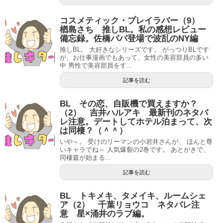
コスメティック・プレイラバー（9）
楢島さち 推しBL。私の感想レビュー
備忘録。佐橋パパ登場で波乱のNY編
推しBL。 大好きなシリーズです。 がっつりBLです
が、お仕事漫画でもあって、女性の美容部員の多い
中 男性で美容部員をす...
記事を読む
BL その恋、自販機で買えますか？
（2） 吉井ハルアキ 最新刊のネタバ
レ注意。デートしてホテル泊まって、次
は同棲？（＾＾）
いや～。 受けのリーマンの小岩井さんが、 ほんと尊
いキャラでね～ 人気爆裂の2巻です。 あとがきで、
同棲篇が始まる...
記事を読む
BL トキメキ、タメイキ、ルームシェ
ア（2） 千葉リョウコ ネタバレ注
意 星×涌井のラブ編。