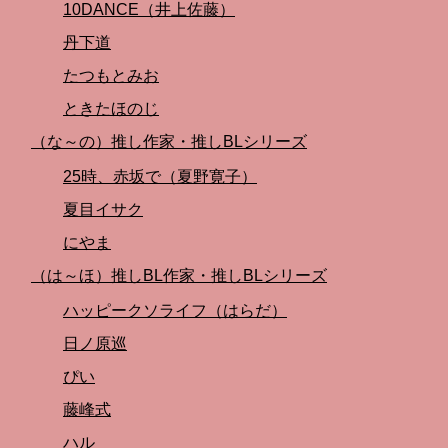
10DANCE（井上佐藤）
丹下道
たつもとみお
ときたほのじ
（な～の）推し作家・推しBLシリーズ
25時、赤坂で（夏野寛子）
夏目イサク
にやま
（は～ほ）推しBL作家・推しBLシリーズ
ハッピークソライフ（はらだ）
日ノ原巡
ぴい
藤峰式
ハル