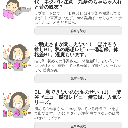
代 ネタバレ注意 九条のちゃちゃ入れ
と昔の親友？
ラブモードになった１巻 歩巳は孝太郎を溺愛してま
すが 甘い言葉はいえず、肉体言語ばっかりなので 歩
巳くんは、ときどきゆら...
記事を読む
ご馳走さまが聞こえない！ ぼけろう
推しBL。私の感想レビュー備忘録。体
格差BL。淫魔もいます。
推しBL 初めての作家さん。 体格差BL、というジャ
ンルらしい。 尊敬している先輩に淫魔がはいっちゃ
って 淫魔が死...
記事を読む
BL 息できないのは君のせい（1） 澄
谷ゼニコ 感想レビュー備忘録。人気シ
リーズ。
初めての作家さん これを描いている時点で、4巻ま
で出てます。 ふむ ネタバレ注意 息できないのは君
のせい （ビボピ...
記事を読む