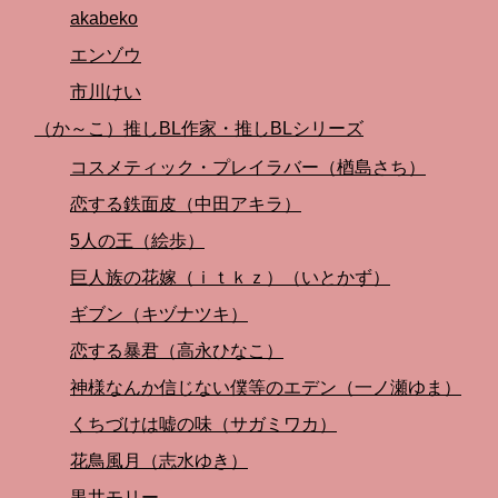
akabeko
エンゾウ
市川けい
（か～こ）推しBL作家・推しBLシリーズ
コスメティック・プレイラバー（楢島さち）
恋する鉄面皮（中田アキラ）
5人の王（絵歩）
巨人族の花嫁（ｉｔｋｚ）（いとかず）
ギブン（キヅナツキ）
恋する暴君（高永ひなこ）
神様なんか信じない僕等のエデン（一ノ瀬ゆま）
くちづけは嘘の味（サガミワカ）
花鳥風月（志水ゆき）
黒井モリー