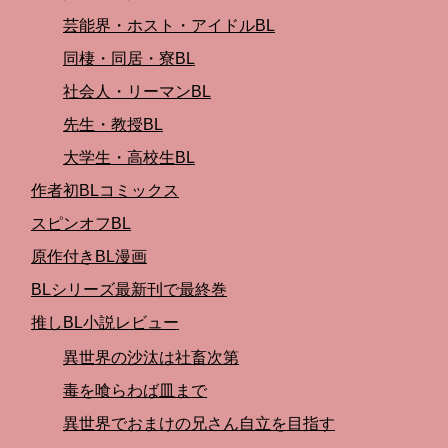
芸能界・ホスト・アイドルBL
同棲・同居・寮BL
社会人・リーマンBL
先生・教授BL
大学生・高校生BL
作者初BLコミックス
スピンオフBL
原作付きBL漫画
BLシリーズ最新刊で最終巻
推しBL小説レビュー
異世界の沙汰は社畜次第
毒を喰らわば皿まで
異世界でおまけの兄さん自立を目指す