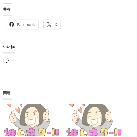
共有:
Facebook
X
いいね:
読
み
込
み
関連
中…