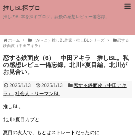
推しBL探ブロ
推しのBL本を探すブログ。読後の感想レビュー備忘録。
ホーム
（か～こ）推しBL作家・推しBLシリーズ
恋する
鉄面皮（中田アキラ）
恋する鉄面皮（6） 中田アキラ 推しBL。私
の感想レビュー備忘録。北川×夏目編。北川が
お見合い。
2025/1/13
2025/1/13
恋する鉄面皮（中田アキ
ラ）
,
社会人・リーマンBL
推しBL。
北川×夏目カプと
夏目の友人で、もとはストレートだったのに