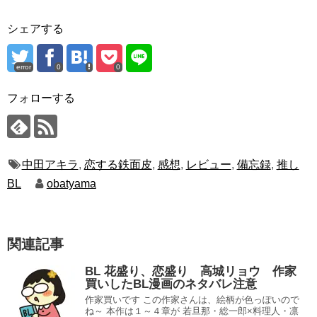
シェアする
error
0
0
フォローする
中田アキラ
,
恋する鉄面皮
,
感想
,
レビュー
,
備忘録
,
推し
BL
obatyama
関連記事
BL 花盛り、恋盛り 高城リョウ 作家
買いしたBL漫画のネタバレ注意
作家買いです この作家さんは、絵柄が色っぽいので
ね～ 本作は１～４章が 若旦那・総一郎×料理人・凛