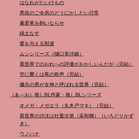
はなれがたいけもの
悪役のご令息のどうにかしたい日常
暴君竜を飼いならせ
緑土なす
愛を与える獣達
ムシシリーズ（樋口美沙緒）
異世界でのおれへの評価がおかしいんだが（完結）
空に響くは竜の歌声（完結）
傭兵の男が女神と呼ばれる世界（完結）
（あ～お）推しBL作家・推しBLシリーズ
オメガ・メガエラ（丸木戸マキ）（完結）
異世界の沙汰は社畜次第（采和輝）（いろどりかず
き）
ウノハナ