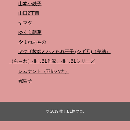
山本小鉄子
山田2丁目
ヤマダ
ゆくえ萌葱
やまねあやの
ヤクザ教師とハメられ王子 (シギ乃)（完結）
（ら～わ）推しBL作家。推しBLシリーズ
レムナント（羽純ハナ）
碗島子
© 2019
推しBL探ブロ
.