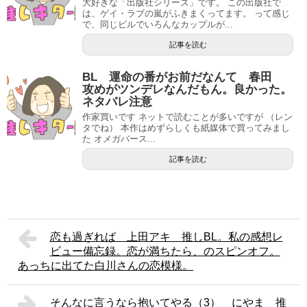
大好きな「出版社シリーズ」です。 この出版社で
は、ゲイ・ラブの嵐がふきまくってます。 って感じ
で、同じビルでいろんなカップルが...
記事を読む
BL 運命の番がお前だなんて 春田
攻めがツンデレなんだもん。良かった。
ネタバレ注意
作家買いです ネットで読むことが多いですが （レン
タでね） 本作はめずらしくも紙媒体で買ってみまし
た オメガバース...
記事を読む
恋も過ぎれば 上田アキ 推しBL。私の感想レ
ビュー備忘録。恋が満ちたら、のスピンオフ。
あっちに出てた白川さんの恋模様。
そんなに言うなら抱いてやる（3） にやま 推