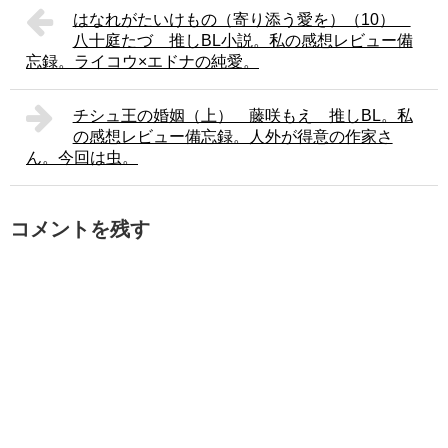
はなれがたいけもの（寄り添う愛を）（10）
八十庭たづ 推しBL小説。私の感想レビュー備
忘録。ライコウ×エドナの純愛。
チシュ王の婚姻（上） 藤咲もえ 推しBL。私
の感想レビュー備忘録。人外が得意の作家さ
ん。今回は虫。
コメントを残す