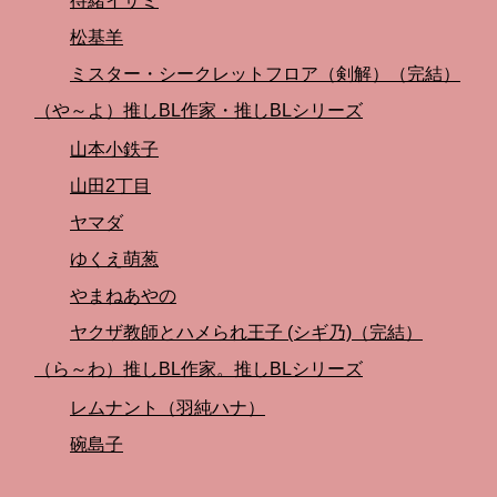
待緒イサミ
松基羊
ミスター・シークレットフロア（剣解）（完結）
（や～よ）推しBL作家・推しBLシリーズ
山本小鉄子
山田2丁目
ヤマダ
ゆくえ萌葱
やまねあやの
ヤクザ教師とハメられ王子 (シギ乃)（完結）
（ら～わ）推しBL作家。推しBLシリーズ
レムナント（羽純ハナ）
碗島子