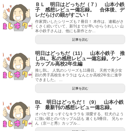
ＢＬ 明日はどっちだ（７） 山本小鉄
子 感想レビュー備忘録。 合体後、デ
レだらけの顕がすごい！
作家買いしたシリーズも７冊目！ 本作は、連載がさ
くさく続いていて、新刊までが早いからうれしい 山
本小鉄子さんは、他にも新作とか...
記事を読む
明日はどっちだ（11） 山本小鉄子 推
しBL。私の感想レビュー備忘録。ケン
カップル高校2年生編
推しBL。 人気のシリーズも11冊目。 天然で美少女
顔の男子高校生キララは なんとか高校2年生に進学
できました。 ...
記事を読む
BL 明日はどっちだ！（9） 山本小鉄
子 最新刊の感想レビュー備忘録。
オバカでまっすぐなキララを 溺愛する、狂犬のよう
に強い顕とのバカップル話も 速くも9冊目。 兄ちゃ
ん（京一と秀）カップル...