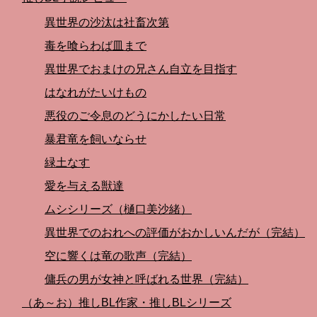
異世界の沙汰は社畜次第
毒を喰らわば皿まで
異世界でおまけの兄さん自立を目指す
はなれがたいけもの
悪役のご令息のどうにかしたい日常
暴君竜を飼いならせ
緑土なす
愛を与える獣達
ムシシリーズ（樋口美沙緒）
異世界でのおれへの評価がおかしいんだが（完結）
空に響くは竜の歌声（完結）
傭兵の男が女神と呼ばれる世界（完結）
（あ～お）推しBL作家・推しBLシリーズ