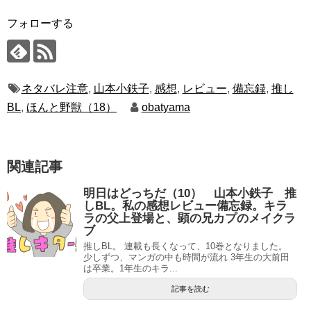
フォローする
ネタバレ注意
,
山本小鉄子
,
感想
,
レビュー
,
備忘録
,
推し
BL
,
ほんと野獣（18）
obatyama
関連記事
明日はどっちだ（10） 山本小鉄子 推
しBL。私の感想レビュー備忘録。キラ
ラの父上登場と、顕の兄カプのメイクラ
ブ
推しBL。 連載も長くなって、10巻となりました。
少しずつ、マンガの中も時間が流れ 3年生の大前田
は卒業。1年生のキラ...
記事を読む