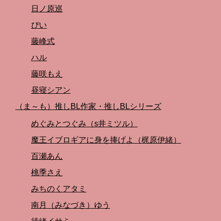
日ノ原巡
ぴい
藤峰式
ハル
藤咲もえ
昼寝シアン
（ま～も）推しBL作家・推しBLシリーズ
めぐみとつぐみ（s井ミツル）
魔王イブロギアに身を捧げよ（梶原伊緒）
百瀬あん
桃季さえ
みちのくアタミ
南月（みなづき）ゆう