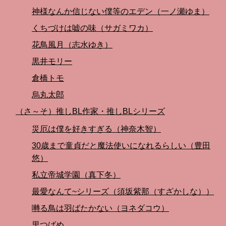
神様なんか信じない僕等のエデン（一ノ瀬ゆま）
くちづけは嘘の味（サガミワカ）
花鳥風月（志水ゆき）
黒井モリー
倉橋トモ
烏丸太郎
（さ～そ）推しBL作家・推しBLシリーズ
災厄は僕を好きすぎる（神奈木智）
30歳まで童貞だと魔法使いになれるらしい（豊田
悠）
私立帝城学園（真下冬）
最愛なんて~シリーズ（須坂紫那（すざかしな））
囀る鳥は羽ばたかない（ヨネダコウ）
里つばめ