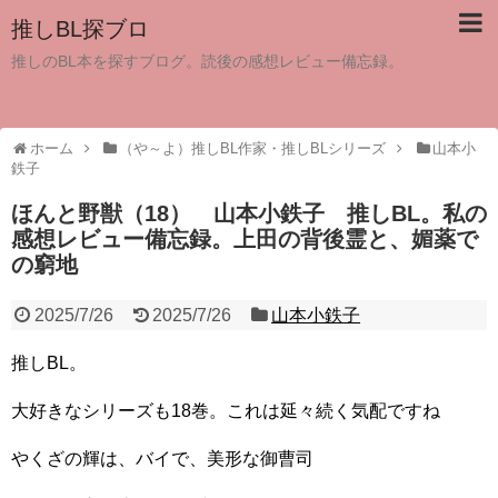
推しBL探ブロ
推しのBL本を探すブログ。読後の感想レビュー備忘録。
ホーム
（や～よ）推しBL作家・推しBLシリーズ
山本小
鉄子
ほんと野獣（18） 山本小鉄子 推しBL。私の
感想レビュー備忘録。上田の背後霊と、媚薬で
の窮地
2025/7/26
2025/7/26
山本小鉄子
推しBL。
大好きなシリーズも18巻。これは延々続く気配ですね
やくざの輝は、バイで、美形な御曹司