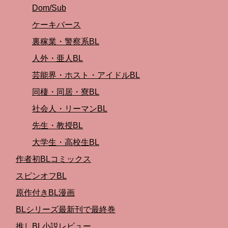
Dom/Sub
ケーキバース
裏稼業・警察系BL
人外・亜人BL
芸能界・ホスト・アイドルBL
同棲・同居・寮BL
社会人・リーマンBL
先生・教授BL
大学生・高校生BL
作者初BLコミックス
スピンオフBL
原作付きBL漫画
BLシリーズ最新刊で最終巻
推しBL小説レビュー