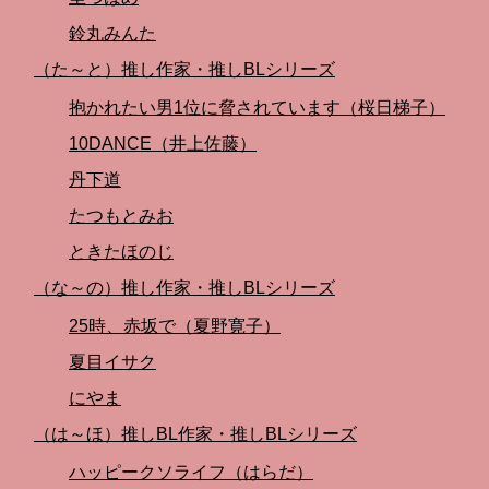
鈴丸みんた
（た～と）推し作家・推しBLシリーズ
抱かれたい男1位に脅されています（桜日梯子）
10DANCE（井上佐藤）
丹下道
たつもとみお
ときたほのじ
（な～の）推し作家・推しBLシリーズ
25時、赤坂で（夏野寛子）
夏目イサク
にやま
（は～ほ）推しBL作家・推しBLシリーズ
ハッピークソライフ（はらだ）