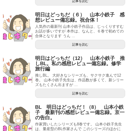
記事を読む
明日はどっちだ（６） 山本小鉄子 感
想レビュー備忘録。祝合体！
人気作の最新刊 山本小鉄子作品は、じっくりすすむ
お話が多いですが 本作は、なんと、６巻で初めての
合体となります うん ...
記事を読む
明日はどっちだ（12） 山本小鉄子 推
しBL。私の感想レビュー備忘録。修学
旅行編
推しBL。 大好きなシリーズも、サクサク進んで12
巻。 山本小鉄子先生は、作品数が多くて、新シリー
ズもたくさん出ますが ...
記事を読む
BL 明日はどっちだ！（8） 山本小鉄
子 最新刊の感想レビュー備忘録。京一
の告白。
作家買いしたシリーズも8巻です。 山本小鉄子先生
は、量産型のBL作家さんで このシリーズのほかに