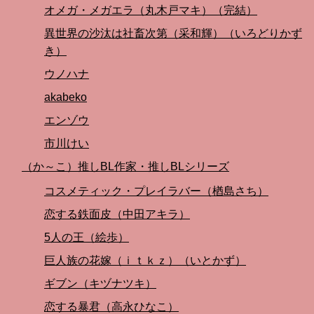
オメガ・メガエラ（丸木戸マキ）（完結）
異世界の沙汰は社畜次第（采和輝）（いろどりかず
き）
ウノハナ
akabeko
エンゾウ
市川けい
（か～こ）推しBL作家・推しBLシリーズ
コスメティック・プレイラバー（楢島さち）
恋する鉄面皮（中田アキラ）
5人の王（絵歩）
巨人族の花嫁（ｉｔｋｚ）（いとかず）
ギブン（キヅナツキ）
恋する暴君（高永ひなこ）