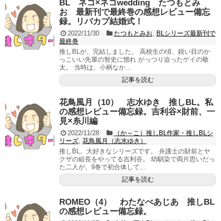
BL ネコ×ネコwedding たつもとみ
お 最新刊で最終巻の感想レビュー備忘
録。リバカプ結婚式！
2022/11/30
たつもとみお
,
BLシリーズ最新刊で
最終巻
推しBLが、完結しました。 高校生の頃、鋭い目のか
っこいい先輩の智史に惚れ がっつり迫ったゲイの敬
太。 当時は、小柄なか...
記事を読む
花鳥風月（10） 志水ゆき 推しBL。私
の感想レビュー備忘録。吉利谷×財前、一
見×糸川編
2022/11/28
（か～こ）推しBL作家・推しBLシ
リーズ
,
花鳥風月（志水ゆき）
推しBL。大好きなシリーズです。 弁護士の財前とヤ
クザの組長をやってる吉利谷。 幼馴染で両片思いだっ
た二人が、9巻で初合体して...
記事を読む
ROMEO（4） わたなべあじあ 推しBL
の感想レビュー備忘録。