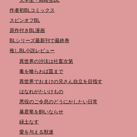
大学生・高校生BL
作者初BLコミックス
スピンオフBL
原作付きBL漫画
BLシリーズ最新刊で最終巻
推しBL小説レビュー
異世界の沙汰は社畜次第
毒を喰らわば皿まで
異世界でおまけの兄さん自立を目指す
はなれがたいけもの
悪役のご令息のどうにかしたい日常
暴君竜を飼いならせ
緑土なす
愛を与える獣達