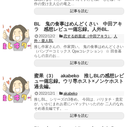
作の受け主人公の竜之...
記事を読む
BL 鬼の食事はめんどくさい 中田アキ
ラ 感想レビュー備忘録。人外BL.
2022/12/2
恋する鉄面皮（中田アキラ）
,
人
外・亜人BL
推し作家さんの、作家買い。 鬼の食事はめんどくさい
（バンブーコミックス Qpaコレクション） ☆ 田舎暮
らしの京のお...
記事を読む
蜜果（3） akabeko 推しBLの感想レビ
ュー備忘録。ウリ専ホスト×ノンケホスト
過去編。
2022/12/1
akabeko
推しBL。シリーズの3巻め。 今回は、バリタチ・貴宏
が、いかにまれお君にハマッテいったのか 二人のなれ
そめ過去編です。 ...
記事を読む