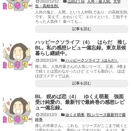
2022/12/12
山田2丁目
,
人外・亜人BL
,
大学
生・高校生BL
人外の鬼と、人間、という人外BLであり、の高校生BL
です。 笑えて、かわいくて、エロイという、三拍子そ
ろった人気作！ 食べても...
記事を読む
ハッピークソライフ（4） はらだ 推し
BL。私の感想レビュー備忘録。東京居候
暮らし継続中。
2022/12/4
ハッピークソライフ（はらだ）
推しBL。人気作家さんの人気シリーズ。 正直、4巻ま
で続くとは思わなかったけど とっても面白い。 ほぼ
ほぼコメディではあ...
記事を読む
BL 睨めば恋（4） ゆくえ萌葱 強面
受け純愛の、最新刊で最終巻の感想レビ
ュー備忘録。
2022/12/3
ゆくえ萌葱
,
BLシリーズ最新刊で最
終巻
推しの作家さん。 これも、シリーズがここまで続くと
は思わなかった。 面白いんですけどね。 もとは、本