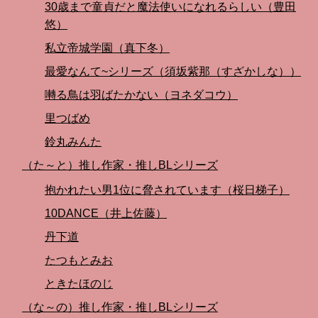
30歳まで童貞だと魔法使いになれるらしい（豊田
悠）
私立帝城学園（真下冬）
最愛なんて~シリーズ（須坂紫那（すざかしな））
囀る鳥は羽ばたかない（ヨネダコウ）
里つばめ
鈴丸みんた
（た～と）推し作家・推しBLシリーズ
抱かれたい男1位に脅されています（桜日梯子）
10DANCE（井上佐藤）
丹下道
たつもとみお
ときたほのじ
（な～の）推し作家・推しBLシリーズ