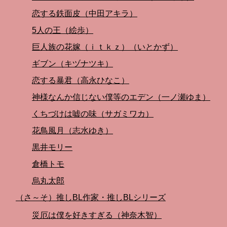
恋する鉄面皮（中田アキラ）
5人の王（絵歩）
巨人族の花嫁（ｉｔｋｚ）（いとかず）
ギブン（キヅナツキ）
恋する暴君（高永ひなこ）
神様なんか信じない僕等のエデン（一ノ瀬ゆま）
くちづけは嘘の味（サガミワカ）
花鳥風月（志水ゆき）
黒井モリー
倉橋トモ
烏丸太郎
（さ～そ）推しBL作家・推しBLシリーズ
災厄は僕を好きすぎる（神奈木智）