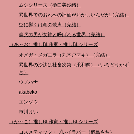
ムシシリーズ（樋口美沙緒）
異世界でのおれへの評価がおかしいんだが（完結）
空に響くは竜の歌声（完結）
傭兵の男が女神と呼ばれる世界（完結）
（あ～お）推しBL作家・推しBLシリーズ
オメガ・メガエラ（丸木戸マキ）（完結）
異世界の沙汰は社畜次第（采和輝）（いろどりかず
き）
ウノハナ
akabeko
エンゾウ
市川けい
（か～こ）推しBL作家・推しBLシリーズ
コスメティック・プレイラバー（楢島さち）