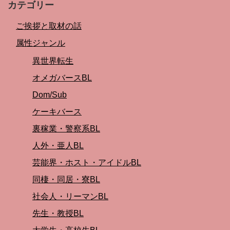
カテゴリー
ご挨拶と取材の話
属性ジャンル
異世界転生
オメガバースBL
Dom/Sub
ケーキバース
裏稼業・警察系BL
人外・亜人BL
芸能界・ホスト・アイドルBL
同棲・同居・寮BL
社会人・リーマンBL
先生・教授BL