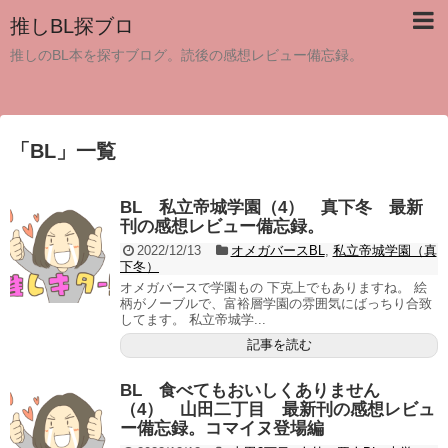
推しBL探ブロ
推しのBL本を探すブログ。読後の感想レビュー備忘録。
「
BL
」
一覧
BL 私立帝城学園（4） 真下冬 最新
刊の感想レビュー備忘録。
2022/12/13
オメガバースBL
,
私立帝城学園（真
下冬）
オメガバースで学園もの 下克上でもありますね。 絵
柄がノーブルで、富裕層学園の雰囲気にばっちり合致
してます。 私立帝城学...
記事を読む
BL 食べてもおいしくありません
（4） 山田二丁目 最新刊の感想レビュ
ー備忘録。コマイヌ登場編