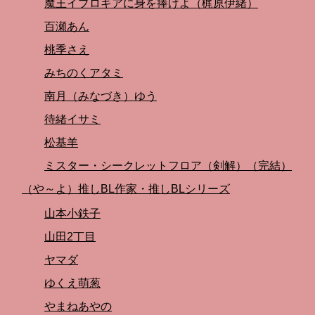
魔王イブロギアに身を捧げよ（梶原伊緒）
百瀬あん
桃季さえ
みちのくアタミ
南月（みなづき）ゆう
待緒イサミ
松基羊
ミスター・シークレットフロア（剣解）（完結）
（や～よ）推しBL作家・推しBLシリーズ
山本小鉄子
山田2丁目
ヤマダ
ゆくえ萌葱
やまねあやの