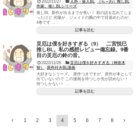
2022/11/27
人外・亜人BL
,
（ら～わ）推しBL
作家。推しBLシリーズ
推しBL. 新作が出るまでが長い！ 前の話を忘れてしま
ったけど 光陽が、ジェイドの腕の中で目覚めたのが、
4巻です ...
記事を読む
災厄は僕を好きすぎる（9） 二宮悦巳
推しBL。私の感想レビュー備忘録。9番
目の災厄の鈴の音。
2022/11/26
災厄は僕を好きすぎる（神奈木
智）
,
原作付きBL漫画
大好きなシリーズ。 原作つきですが、原作が本として
出ていないので この漫画を待つしか先が読めない！
待つしかない！ ...
記事を読む
1
2
3
4
5
6
7
8