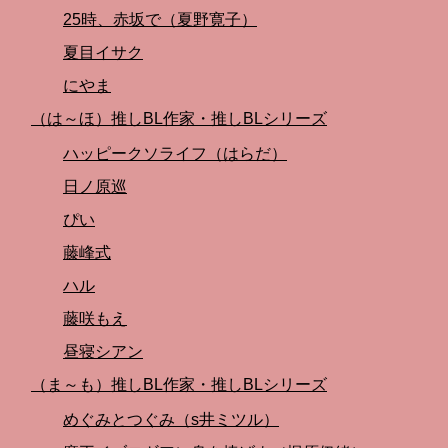
25時、赤坂で（夏野寛子）
夏目イサク
にやま
（は～ほ）推しBL作家・推しBLシリーズ
ハッピークソライフ（はらだ）
日ノ原巡
ぴい
藤峰式
ハル
藤咲もえ
昼寝シアン
（ま～も）推しBL作家・推しBLシリーズ
めぐみとつぐみ（s井ミツル）