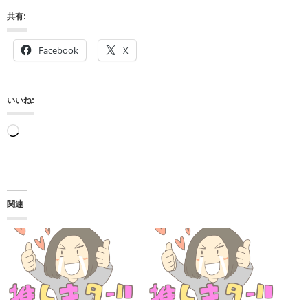
共有:
Facebook
X
いいね:
読
み
込
み
関連
中…