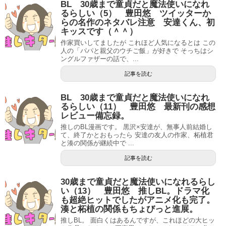
BL 30歳まで童貞だと魔法使いになれ
るらしい（5） 豊田悠 ツイッターか
らの名作のネタバレ注意 安達くん、初
キッスです（＾＾）
作家買いしてましたが これほど人気になるとは この
人の「パパと親父のウチご飯」が好きで そっちはシ
ングルファザーの話で、...
記事を読む
BL 30歳まで童貞だと魔法使いになれ
るらしい（11） 豊田悠 最新刊の感想
レビュー備忘録。
推しのBL漫画です。 黒沢×安達が、無事人前結婚し
て、終了かとおもったら 安達の友人の作家、柘植君
と湊の関係が継続中で ...
記事を読む
30歳まで童貞だと魔法使いになれるらし
い（13） 豊田悠 推しBL。ドラマ化
も超絶ヒットでしたがアニメ化も完了。
湊と柘植の関係もちょびっと進展。
推しBL。 面白くはあるんですが、これほどの大ヒッ