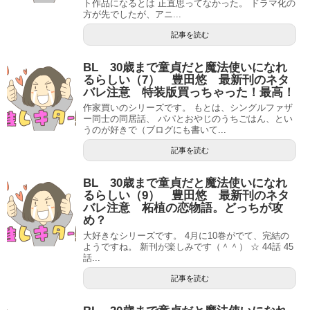
ト作品になるとは 正直思ってなかった。 ドラマ化の
方が先でしたが、アニ...
記事を読む
BL 30歳まで童貞だと魔法使いになれ
るらしい（7） 豊田悠 最新刊のネタ
バレ注意 特装版買っちゃった！最高！
作家買いのシリーズです。 もとは、シングルファザ
ー同士の同居話、 パパとおやじのうちごはん、とい
うのが好きで（ブログにも書いて...
記事を読む
BL 30歳まで童貞だと魔法使いになれ
るらしい（9） 豊田悠 最新刊のネタ
バレ注意 柘植の恋物語。どっちが攻
め？
大好きなシリーズです。 4月に10巻がでて、完結の
ようですね。 新刊が楽しみです（＾＾） ☆ 44話 45
話...
記事を読む