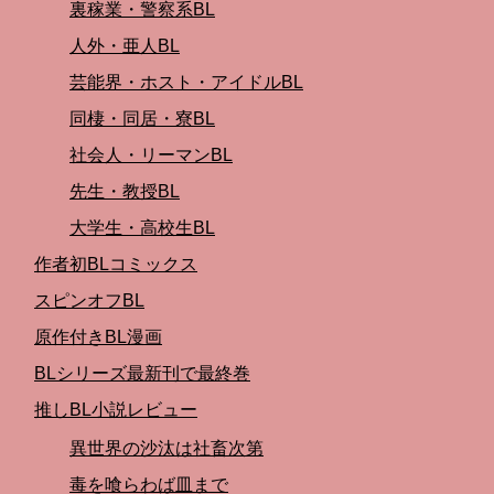
裏稼業・警察系BL
人外・亜人BL
芸能界・ホスト・アイドルBL
同棲・同居・寮BL
社会人・リーマンBL
先生・教授BL
大学生・高校生BL
作者初BLコミックス
スピンオフBL
原作付きBL漫画
BLシリーズ最新刊で最終巻
推しBL小説レビュー
異世界の沙汰は社畜次第
毒を喰らわば皿まで