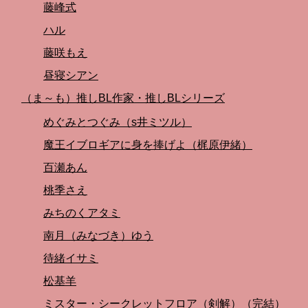
藤峰式
ハル
藤咲もえ
昼寝シアン
（ま～も）推しBL作家・推しBLシリーズ
めぐみとつぐみ（s井ミツル）
魔王イブロギアに身を捧げよ（梶原伊緒）
百瀬あん
桃季さえ
みちのくアタミ
南月（みなづき）ゆう
待緒イサミ
松基羊
ミスター・シークレットフロア（剣解）（完結）