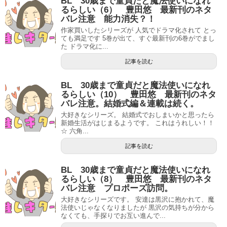
BL 30歳まで童貞だと魔法使いになれ
るらしい（6） 豊田悠 最新刊のネタ
バレ注意 能力消失？！
作家買いしたシリーズが 人気でドラマ化されて とっ
ても満足です 5巻が出て、すぐ最新刊の6巻がでまし
た ドラマ化に...
記事を読む
BL 30歳まで童貞だと魔法使いになれ
るらしい（10） 豊田悠 最新刊のネタ
バレ注意。結婚式編＆連載は続く。
大好きなシリーズ。 結婚式でおしまいかと思ったら
新婚生活がはじまるようです。 これはうれしい！！
☆ 六角...
記事を読む
BL 30歳まで童貞だと魔法使いになれ
るらしい（8） 豊田悠 最新刊のネタ
バレ注意 プロポーズ訪問。
大好きなシリーズです。 安達は黒沢に抱かれて、魔
法使いじゃなくなりましたが 黒沢の気持ちが分から
なくても、手探りでお互い進んで...