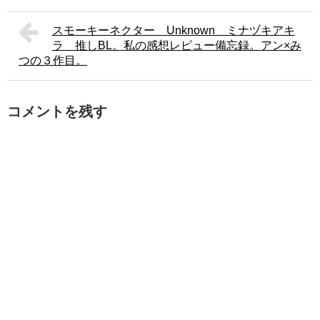
スモーキーネクター Unknown ミナヅキアキ
ラ 推しBL。私の感想レビュー備忘録。アン×み
つの３作目。
コメントを残す