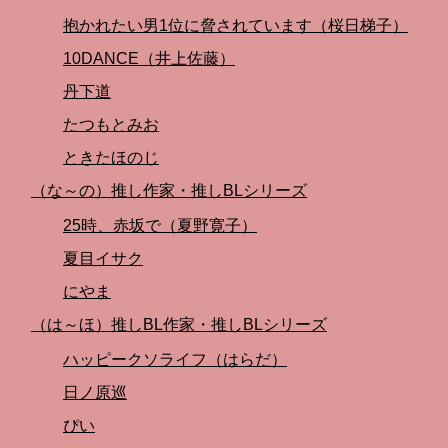
抱かれたい男1位に脅されています（桜日梯子）
10DANCE（井上佐藤）
丹下道
たつもとみお
ときたほのじ
（な～の）推し作家・推しBLシリーズ
25時、赤坂で（夏野寛子）
夏目イサク
にやま
（は～ほ）推しBL作家・推しBLシリーズ
ハッピークソライフ（はらだ）
日ノ原巡
ぴい