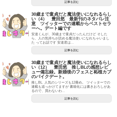
記事を読む
30歳まで童貞だと魔法使いになれるらし
い（4） 豊田悠 最新刊のネタバレ注
意 ツイッターでの連載からベストセラ
ーへ。デート編です
安達くんが、30歳まで童貞だったんだけど そした
ら、人の気持ちが読める魔法使いになれちゃいまし
た ってお話です 安達君は...
記事を読む
30歳まで童貞だと魔法使いになれるらし
い（12） 豊田悠 推しBLの感想レビ
ュー備忘録。新婚後のフェスと柘植カプ
のバイクデート。
推しBL. 人気のシリーズも12冊め。 ツイッターでの
連載も追っかけてますが 書籍化には書きおろしがあ
るので、買わないわ...
記事を読む