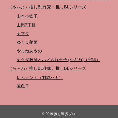
（や～よ）推しBL作家・推しBLシリーズ
山本小鉄子
山田2丁目
ヤマダ
ゆくえ萌葱
やまねあやの
ヤクザ教師とハメられ王子 (シギ乃)（完結）
（ら～わ）推しBL作家。推しBLシリーズ
レムナント（羽純ハナ）
碗島子
© 2019
推しBL探ブロ
.