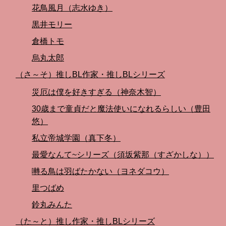
花鳥風月（志水ゆき）
黒井モリー
倉橋トモ
烏丸太郎
（さ～そ）推しBL作家・推しBLシリーズ
災厄は僕を好きすぎる（神奈木智）
30歳まで童貞だと魔法使いになれるらしい（豊田
悠）
私立帝城学園（真下冬）
最愛なんて~シリーズ（須坂紫那（すざかしな））
囀る鳥は羽ばたかない（ヨネダコウ）
里つばめ
鈴丸みんた
（た～と）推し作家・推しBLシリーズ