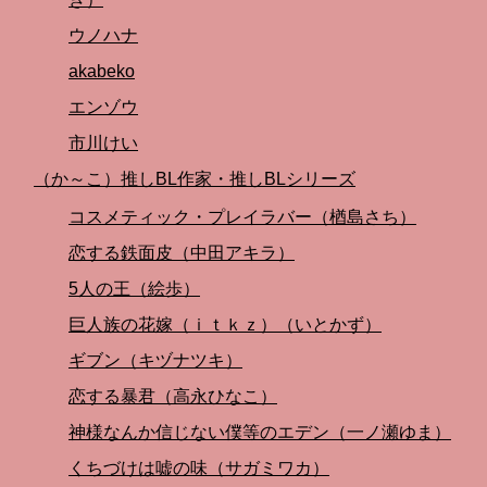
ウノハナ
akabeko
エンゾウ
市川けい
（か～こ）推しBL作家・推しBLシリーズ
コスメティック・プレイラバー（楢島さち）
恋する鉄面皮（中田アキラ）
5人の王（絵歩）
巨人族の花嫁（ｉｔｋｚ）（いとかず）
ギブン（キヅナツキ）
恋する暴君（高永ひなこ）
神様なんか信じない僕等のエデン（一ノ瀬ゆま）
くちづけは嘘の味（サガミワカ）