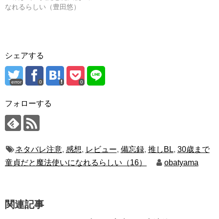
なれるらしい（豊田悠）
シェアする
error
0
0
フォローする
ネタバレ注意
,
感想
,
レビュー
,
備忘録
,
推しBL
,
30歳まで
童貞だと魔法使いになれるらしい（16）
obatyama
関連記事