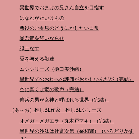
異世界でおまけの兄さん自立を目指す
はなれがたいけもの
悪役のご令息のどうにかしたい日常
暴君竜を飼いならせ
緑土なす
愛を与える獣達
ムシシリーズ（樋口美沙緒）
異世界でのおれへの評価がおかしいんだが（完結）
空に響くは竜の歌声（完結）
傭兵の男が女神と呼ばれる世界（完結）
（あ～お）推しBL作家・推しBLシリーズ
オメガ・メガエラ（丸木戸マキ）（完結）
異世界の沙汰は社畜次第（采和輝）（いろどりかず
き）