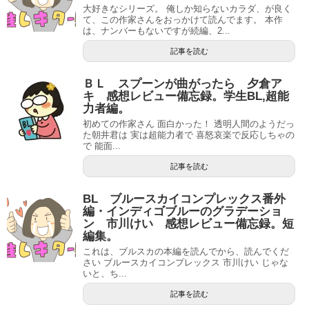
大好きなシリーズ。 俺しか知らないカラダ、が良く
て、この作家さんをおっかけて読んでます。 本作
は、ナンバーもないですが続編、2...
記事を読む
ＢＬ スプーンが曲がったら 夕倉ア
キ 感想レビュー備忘録。学生BL,超能
力者編。
初めての作家さん 面白かった！ 透明人間のようだっ
た朝井君は 実は超能力者で 喜怒哀楽で反応しちゃの
で 能面...
記事を読む
BL ブルースカイコンプレックス番外
編・インディゴブルーのグラデーショ
ン 市川けい 感想レビュー備忘録。短
編集。
これは、ブルスカの本編を読んでから、読んでくだ
さい ブルースカイコンプレックス 市川けい じゃな
いと、ち...
記事を読む