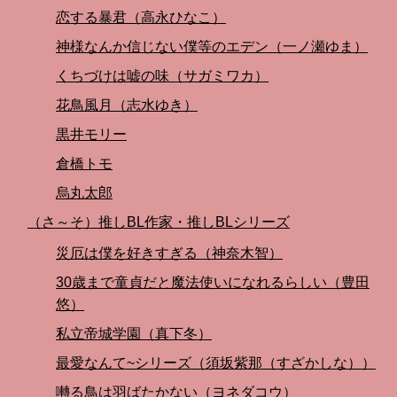
恋する暴君（高永ひなこ）
神様なんか信じない僕等のエデン（一ノ瀬ゆま）
くちづけは嘘の味（サガミワカ）
花鳥風月（志水ゆき）
黒井モリー
倉橋トモ
烏丸太郎
（さ～そ）推しBL作家・推しBLシリーズ
災厄は僕を好きすぎる（神奈木智）
30歳まで童貞だと魔法使いになれるらしい（豊田
悠）
私立帝城学園（真下冬）
最愛なんて~シリーズ（須坂紫那（すざかしな））
囀る鳥は羽ばたかない（ヨネダコウ）