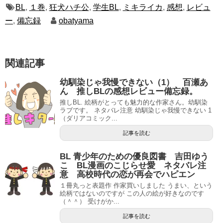
BL
,
１巻
,
狂犬ハチ公
,
学生BL
,
ミキライカ
,
感想
,
レビュ
ー
,
備忘録
obatyama
関連記事
幼馴染じゃ我慢できない（1） 百瀬あ
ん 推しBLの感想レビュー備忘録。
推しBL. 絵柄がとっても魅力的な作家さん。幼馴染
ラブです。 ネタバレ注意 幼馴染じゃ我慢できない 1
（ダリアコミック...
記事を読む
BL 青少年のための優良図書 吉田ゆう
こ BL漫画のこじらせ愛 ネタバレ注
意 高校時代の恋が再会でハピエン
１冊丸っと表題作 作家買いしました うまい、という
絵柄ではないのですが この人の絵が好きなのです
（＾＾） 受けがか...
記事を読む