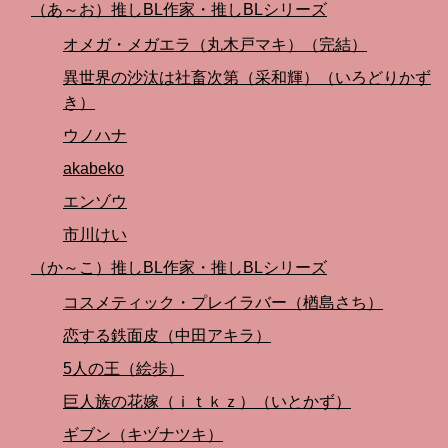
（あ～お）推しBL作家・推しBLシリーズ
オメガ・メガエラ（丸木戸マキ）（完結）
異世界の沙汰は社畜次第（采和輝）（いろどりかず
き）
ウノハナ
akabeko
エンゾウ
市川けい
（か～こ）推しBL作家・推しBLシリーズ
コスメティック・プレイラバー（楢島さち）
恋する鉄面皮（中田アキラ）
5人の王（絵歩）
巨人族の花嫁（ｉｔｋｚ）（いとかず）
ギブン（キヅナツキ）