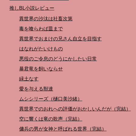
推しBL小説レビュー
異世界の沙汰は社畜次第
毒を喰らわば皿まで
異世界でおまけの兄さん自立を目指す
はなれがたいけもの
悪役のご令息のどうにかしたい日常
暴君竜を飼いならせ
緑土なす
愛を与える獣達
ムシシリーズ（樋口美沙緒）
異世界でのおれへの評価がおかしいんだが（完結）
空に響くは竜の歌声（完結）
傭兵の男が女神と呼ばれる世界（完結）