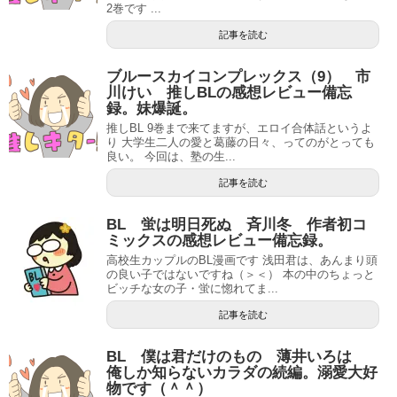
2巻です ...
記事を読む
ブルースカイコンプレックス（9） 市
川けい 推しBLの感想レビュー備忘
録。妹爆誕。
推しBL 9巻まで来てますが、エロイ合体話というよ
り 大学生二人の愛と葛藤の日々、ってのがとっても
良い。 今回は、塾の生...
記事を読む
BL 蛍は明日死ぬ 斉川冬 作者初コ
ミックスの感想レビュー備忘録。
高校生カップルのBL漫画です 浅田君は、あんまり頭
の良い子ではないですね（＞＜） 本の中のちょっと
ビッチな女の子・蛍に惚れてま...
記事を読む
BL 僕は君だけのもの 薄井いろは
俺しか知らないカラダの続編。溺愛大好
物です（＾＾）