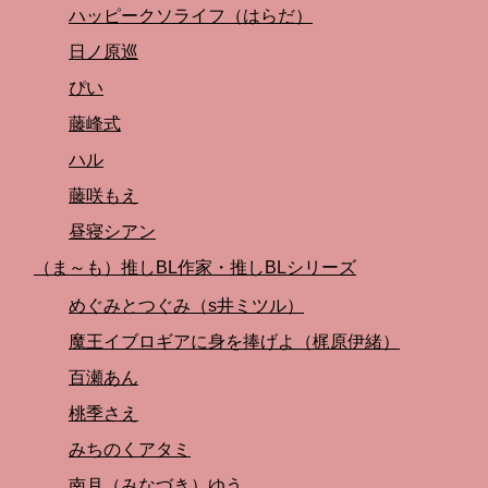
ハッピークソライフ（はらだ）
日ノ原巡
ぴい
藤峰式
ハル
藤咲もえ
昼寝シアン
（ま～も）推しBL作家・推しBLシリーズ
めぐみとつぐみ（s井ミツル）
魔王イブロギアに身を捧げよ（梶原伊緒）
百瀬あん
桃季さえ
みちのくアタミ
南月（みなづき）ゆう