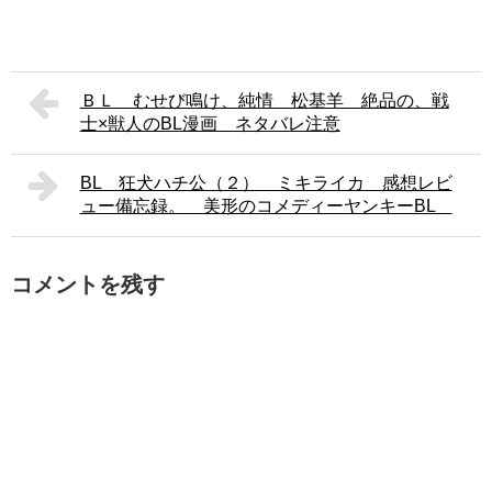
ＢＬ むせび鳴け、純情 松基羊 絶品の、戦
士×獣人のBL漫画 ネタバレ注意
BL 狂犬ハチ公（２） ミキライカ 感想レビ
ュー備忘録。 美形のコメディーヤンキーBL
コメントを残す