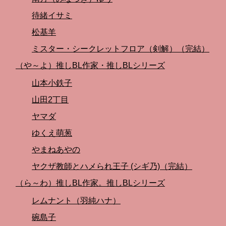
待緒イサミ
松基羊
ミスター・シークレットフロア（剣解）（完結）
（や～よ）推しBL作家・推しBLシリーズ
山本小鉄子
山田2丁目
ヤマダ
ゆくえ萌葱
やまねあやの
ヤクザ教師とハメられ王子 (シギ乃)（完結）
（ら～わ）推しBL作家。推しBLシリーズ
レムナント（羽純ハナ）
碗島子