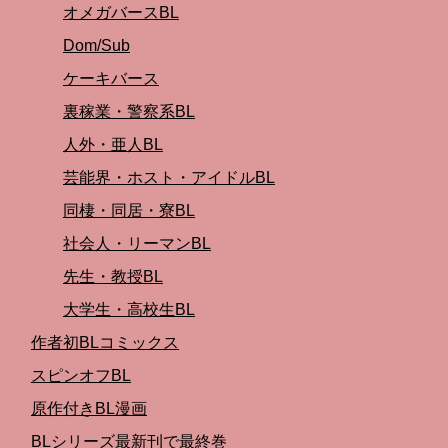
オメガバースBL
Dom/Sub
ケーキバース
裏稼業・警察系BL
人外・亜人BL
芸能界・ホスト・アイドルBL
同棲・同居・寮BL
社会人・リーマンBL
先生・教授BL
大学生・高校生BL
作者初BLコミックス
スピンオフBL
原作付きBL漫画
BLシリーズ最新刊で最終巻