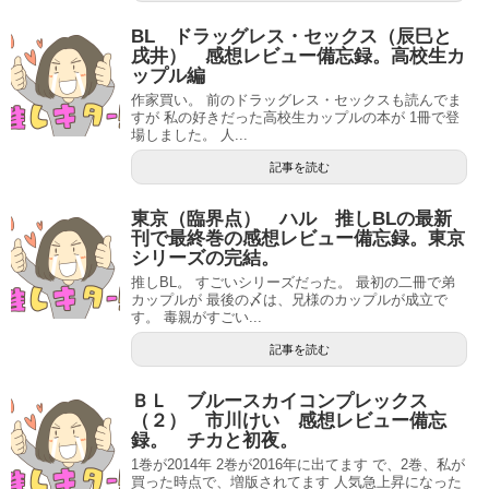
BL ドラッグレス・セックス（辰巳と
戌井） 感想レビュー備忘録。高校生カ
ップル編
作家買い。 前のドラッグレス・セックスも読んでま
すが 私の好きだった高校生カップルの本が 1冊で登
場しました。 人...
記事を読む
東京（臨界点） ハル 推しBLの最新
刊で最終巻の感想レビュー備忘録。東京
シリーズの完結。
推しBL。 すごいシリーズだった。 最初の二冊で弟
カップルが 最後の〆は、兄様のカップルが成立で
す。 毒親がすごい...
記事を読む
ＢＬ ブルースカイコンプレックス
（２） 市川けい 感想レビュー備忘
録。 チカと初夜。
1巻が2014年 2巻が2016年に出てます で、2巻、私が
買った時点で、増版されてます 人気急上昇になった