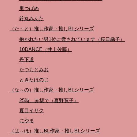
里つばめ
鈴丸みんた
（た～と）推し作家・推しBLシリーズ
抱かれたい男1位に脅されています（桜日梯子）
10DANCE（井上佐藤）
丹下道
たつもとみお
ときたほのじ
（な～の）推し作家・推しBLシリーズ
25時、赤坂で（夏野寛子）
夏目イサク
にやま
（は～ほ）推しBL作家・推しBLシリーズ