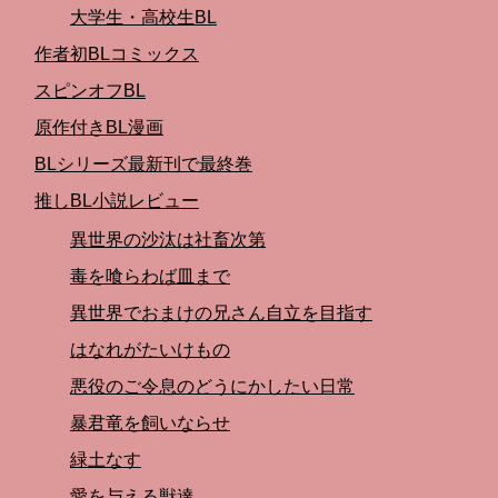
大学生・高校生BL
作者初BLコミックス
スピンオフBL
原作付きBL漫画
BLシリーズ最新刊で最終巻
推しBL小説レビュー
異世界の沙汰は社畜次第
毒を喰らわば皿まで
異世界でおまけの兄さん自立を目指す
はなれがたいけもの
悪役のご令息のどうにかしたい日常
暴君竜を飼いならせ
緑土なす
愛を与える獣達