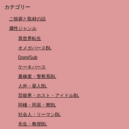
カテゴリー
ご挨拶と取材の話
属性ジャンル
異世界転生
オメガバースBL
Dom/Sub
ケーキバース
裏稼業・警察系BL
人外・亜人BL
芸能界・ホスト・アイドルBL
同棲・同居・寮BL
社会人・リーマンBL
先生・教授BL