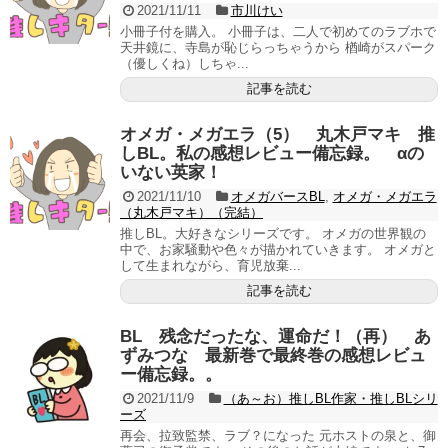
2021/11/11
市川けい
小冊子付を購入。 小冊子は、二人で初めてのラブホで
天井鏡に、寺島が恥じらっちゃうから 楢崎がスパーク
（優しくね）しちゃ...
記事を読む
オメガ・メガエラ（5） 丸木戸マキ 推
しBL。私の感想レビュー備忘録。 αの
いない英家！
2021/11/10
オメガバースBL
,
オメガ・メガエラ
（丸木戸マキ）（完結）
推しBL。大好きなシリーズです。 オメガの世界観の
中で、お家騒動や色々が描かれていきます。 オメガと
して生まれながら、育児放棄...
記事を読む
BL 残念だったな、運命だ！（再） あ
ずみつな 最新巻で最終巻の感想レビュ
ー備忘録。。
2021/11/9
（あ～お）推しBL作家・推しBLシリ
ーズ
再会、拉致監禁、ラブ？になった 元ホストの泉と、御