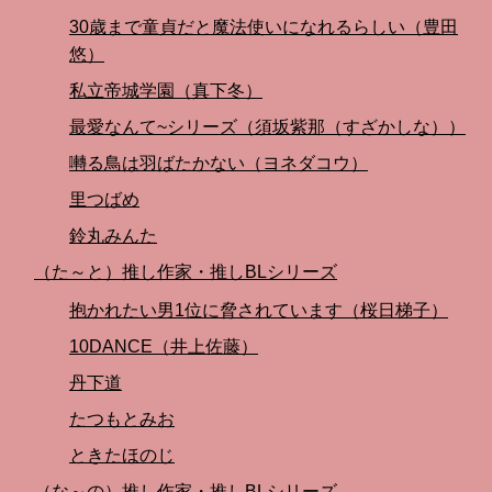
30歳まで童貞だと魔法使いになれるらしい（豊田
悠）
私立帝城学園（真下冬）
最愛なんて~シリーズ（須坂紫那（すざかしな））
囀る鳥は羽ばたかない（ヨネダコウ）
里つばめ
鈴丸みんた
（た～と）推し作家・推しBLシリーズ
抱かれたい男1位に脅されています（桜日梯子）
10DANCE（井上佐藤）
丹下道
たつもとみお
ときたほのじ
（な～の）推し作家・推しBLシリーズ