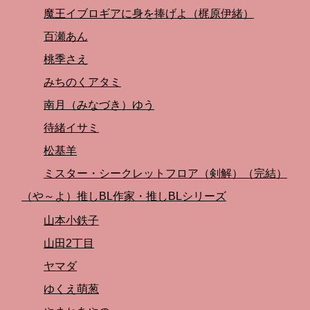
魔王イブロギアに身を捧げよ（梶原伊緒）
百瀬あん
桃季さえ
みちのくアタミ
南月（みなづき）ゆう
待緒イサミ
松基羊
ミスター・シークレットフロア（剣解）（完結）
（や～よ）推しBL作家・推しBLシリーズ
山本小鉄子
山田2丁目
ヤマダ
ゆくえ萌葱