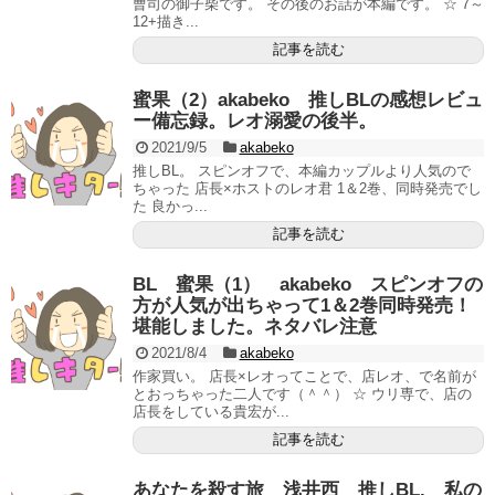
曹司の御子柴です。 その後のお話が本編です。 ☆ 7～
12+描き...
記事を読む
蜜果（2）akabeko 推しBLの感想レビュ
ー備忘録。レオ溺愛の後半。
2021/9/5
akabeko
推しBL。 スピンオフで、本編カップルより人気ので
ちゃった 店長×ホストのレオ君 1＆2巻、同時発売でし
た 良かっ...
記事を読む
BL 蜜果（1） akabeko スピンオフの
方が人気が出ちゃって1＆2巻同時発売！
堪能しました。ネタバレ注意
2021/8/4
akabeko
作家買い。 店長×レオってことで、店レオ、で名前が
とおっちゃった二人です（＾＾） ☆ ウリ専で、店の
店長をしている貴宏が...
記事を読む
あなたを殺す旅 浅井西 推しBL. 私の