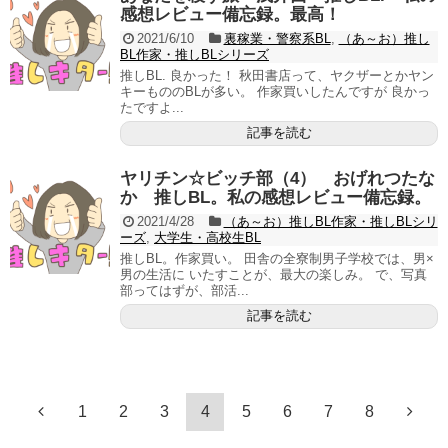
感想レビュー備忘録。最高！
2021/6/10
裏稼業・警察系BL
,
（あ～お）推し
BL作家・推しBLシリーズ
推しBL. 良かった！ 秋田書店って、ヤクザーとかヤン
キーもののBLが多い。 作家買いしたんですが 良かっ
たですよ...
記事を読む
ヤリチン☆ビッチ部（4） おげれつたな
か 推しBL。私の感想レビュー備忘録。
2021/4/28
（あ～お）推しBL作家・推しBLシリ
ーズ
,
大学生・高校生BL
推しBL。作家買い。 田舎の全寮制男子学校では、男×
男の生活に いたすことが、最大の楽しみ。 で、写真
部ってはずが、部活...
記事を読む
1
2
3
4
5
6
7
8