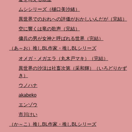
ムシシリーズ（樋口美沙緒）
異世界でのおれへの評価がおかしいんだが（完結）
空に響くは竜の歌声（完結）
傭兵の男が女神と呼ばれる世界（完結）
（あ～お）推しBL作家・推しBLシリーズ
オメガ・メガエラ（丸木戸マキ）（完結）
異世界の沙汰は社畜次第（采和輝）（いろどりかず
き）
ウノハナ
akabeko
エンゾウ
市川けい
（か～こ）推しBL作家・推しBLシリーズ