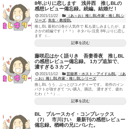
8年ぶりに恋します 浅井西 推しBLの
感想レビュー備忘録。続編。結婚だ！
2021/11/22
（あ～お）推しBL作家・推しBLシ
リーズ
,
先生・教授BL
推しBL 最初の1巻が人気作で 私も楽しみましたが、ま
さかの続編です（＾＾） ネタバレ注意 8年ぶりに恋し
ます （...
記事を読む
藤咲忍はかく語りき 吾妻香夜 推しBL
の感想レビュー備忘録。 1カプ追加で、
濃すぎる３カプ。
2021/11/12
芸能界・ホスト・アイドルBL
,
（あ
～お）推しBL作家・推しBLシリーズ
推しBL うう、ぶっとびコメディーです。 前作のイン
パクトが強すぎて つい購入、購読。 濃すぎて、疲れ
たわ（＾＾）...
記事を読む
BL ブルースカイ・コンプレックス
（7） 市川けい 最新刊の感想レビュー
備忘録。楢崎の兄にバレた。