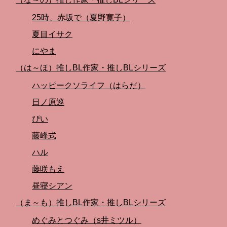
25時、赤坂で（夏野寛子）
夏目イサク
にやま
（は～ほ）推しBL作家・推しBLシリーズ
ハッピークソライフ（はらだ）
日ノ原巡
ぴい
藤峰式
ハル
藤咲もえ
昼寝シアン
（ま～も）推しBL作家・推しBLシリーズ
めぐみとつぐみ（s井ミツル）