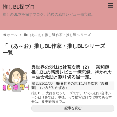
推しBL探ブロ
推しのBL本を探すブログ。読後の感想レビュー備忘録。
ホーム
（あ～お）推しBL作家・推しBLシリーズ
「
（あ～お）推しBL作家・推しBLシリーズ
」
一覧
異世界の沙汰は社畜次第（2） 采和輝
推しBLの感想レビュー備忘録。抱かれた
＝生命救助と割り切る誠一郎。
2021/11/30
異世界の沙汰は社畜次第（采和
輝）（いろどりかずき）
推しBL。大好きなシリーズです。 いろっぽい合体シ
ーンは 1巻では、事後、って描写だけで 2巻である本
冊は、食事療法まで...
記事を読む