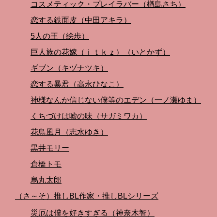
コスメティック・プレイラバー（楢島さち）
恋する鉄面皮（中田アキラ）
5人の王（絵歩）
巨人族の花嫁（ｉｔｋｚ）（いとかず）
ギブン（キヅナツキ）
恋する暴君（高永ひなこ）
神様なんか信じない僕等のエデン（一ノ瀬ゆま）
くちづけは嘘の味（サガミワカ）
花鳥風月（志水ゆき）
黒井モリー
倉橋トモ
烏丸太郎
（さ～そ）推しBL作家・推しBLシリーズ
災厄は僕を好きすぎる（神奈木智）