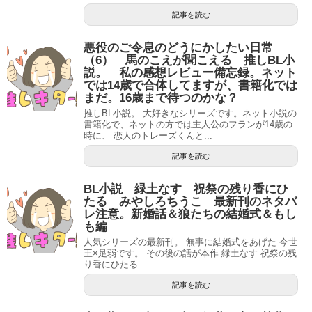
記事を読む
悪役のご令息のどうにかしたい日常
（6） 馬のこえが聞こえる 推しBL小
説。 私の感想レビュー備忘録。ネット
では14歳で合体してますが、書籍化では
まだ。16歳まで待つのかな？
推しBL小説。 大好きなシリーズです。ネット小説の
書籍化で、ネットの方では主人公のフランが14歳の
時に、 恋人のトレーズくんと...
記事を読む
BL小説 緑土なす 祝祭の残り香にひ
たる みやしろちうこ 最新刊のネタバ
レ注意。新婚話＆狼たちの結婚式＆もし
も編
人気シリーズの最新刊。 無事に結婚式をあげた 今世
王×足弱です。 その後の話が本作 緑土なす 祝祭の残
り香にひたる...
記事を読む