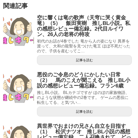
関連記事
空に響くは竜の歌声（天穹に哭く黄金
竜）（5） 飯田実樹 推しBL小説。私
の感想レビュー備忘録。2代目ルイワ
ン、26人の老将の特攻
初代のお話が4巻でした 竜から人の姿になり 異界を
渡って、大和の龍聖を見つけた竜王 ほぼ不死だった
ので、子供を産むってこ...
記事を読む
悪役のご令息のどうにかしたい日常
（2） 馬のこえが聞こえる 推しBL小
説の感想レビュー備忘録。フラン6歳
推しBL小説。 BLカテゴですが ほのぼの家族物語、
のような状態が継続中の2巻です。 ゲームの悪役に
転生してる、と気づい...
記事を読む
異世界でおまけの兄さん自立を目指す
（1） 松沢ナツオ 推しBL小説の感想
レビュー備忘録。二人召喚されて、どっ