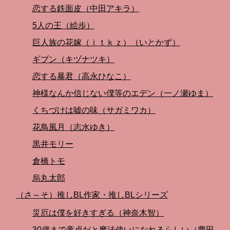
恋する鉄面皮（中田アキラ）
5人の王（絵歩）
巨人族の花嫁（ｉｔｋｚ）（いとかず）
ギブン（キヅナツキ）
恋する暴君（高永ひなこ）
神様なんか信じない僕等のエデン（一ノ瀬ゆま）
くちづけは嘘の味（サガミワカ）
花鳥風月（志水ゆき）
黒井モリー
倉橋トモ
烏丸太郎
（さ～そ）推しBL作家・推しBLシリーズ
災厄は僕を好きすぎる（神奈木智）
30歳まで童貞だと魔法使いになれるらしい（豊田