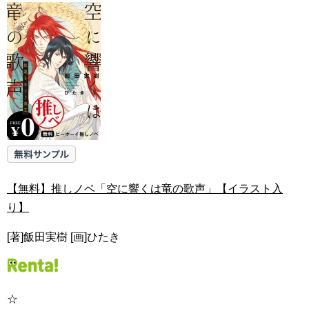
【無料】推しノベ「空に響くは竜の歌声」【イラスト入
り】
[著]飯田実樹 [画]ひたき
☆