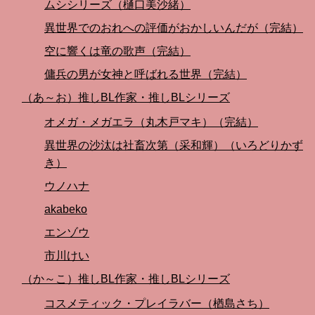
ムシシリーズ（樋口美沙緒）
異世界でのおれへの評価がおかしいんだが（完結）
空に響くは竜の歌声（完結）
傭兵の男が女神と呼ばれる世界（完結）
（あ～お）推しBL作家・推しBLシリーズ
オメガ・メガエラ（丸木戸マキ）（完結）
異世界の沙汰は社畜次第（采和輝）（いろどりかず
き）
ウノハナ
akabeko
エンゾウ
市川けい
（か～こ）推しBL作家・推しBLシリーズ
コスメティック・プレイラバー（楢島さち）