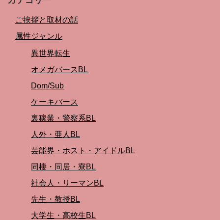
ご挨拶と取材の話
属性ジャンル
異世界転生
オメガバースBL
Dom/Sub
ケーキバース
裏稼業・警察系BL
人外・亜人BL
芸能界・ホスト・アイドルBL
同棲・同居・寮BL
社会人・リーマンBL
先生・教授BL
大学生・高校生BL