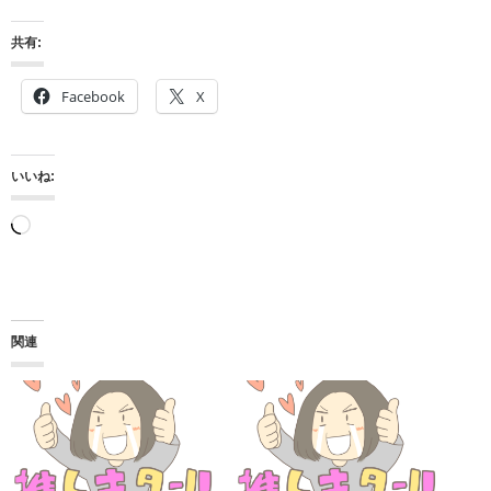
共有:
Facebook
X
いいね:
読
み
込
み
関連
中…