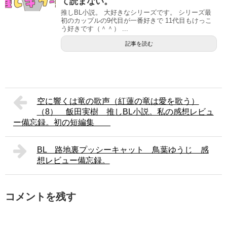
て読まない。
推しBL小説。 大好きなシリーズです。 シリーズ最
初のカップルの9代目が一番好きで 11代目もけっこ
う好きです（＾＾） ...
記事を読む
空に響くは竜の歌声（紅蓮の竜は愛を歌う）
（8） 飯田実樹 推しBL小説。私の感想レビュ
ー備忘録。初の短編集
BL 路地裏プッシーキャット 鳥葉ゆうじ 感
想レビュー備忘録。
コメントを残す