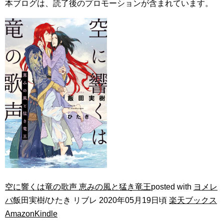
本ブログは、読了後のプロモーションが含まれています。
空に響くは竜の歌声 恵みの風と猛き竜王
posted with
ヨメレ
バ
飯田実樹/ひたき リブレ 2020年05月19日頃
楽天ブックス
Amazon
Kindle