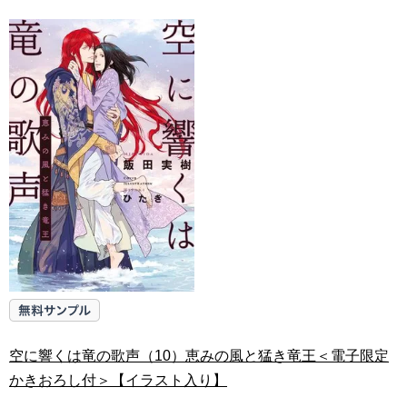
空に響くは竜の歌声（10）恵みの風と猛き竜王＜電子限定
かきおろし付＞【イラスト入り】