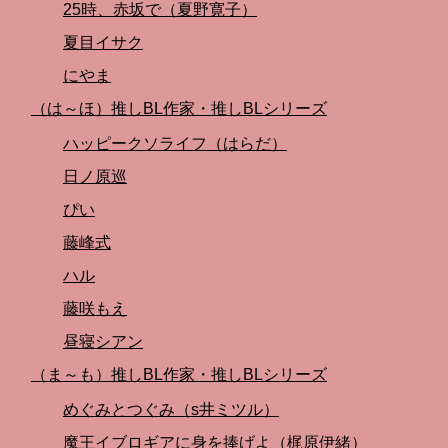
25時、赤坂で（夏野寛子）
夏目イサク
にやま
（は～ほ）推しBL作家・推しBLシリーズ
ハッピークソライフ（はらだ）
日ノ原巡
ぴい
藤峰式
ハル
藤咲もえ
昼寝シアン
（ま～も）推しBL作家・推しBLシリーズ
めぐみとつぐみ（s井ミツル）
魔王イブロギアに身を捧げよ（梶原伊緒）