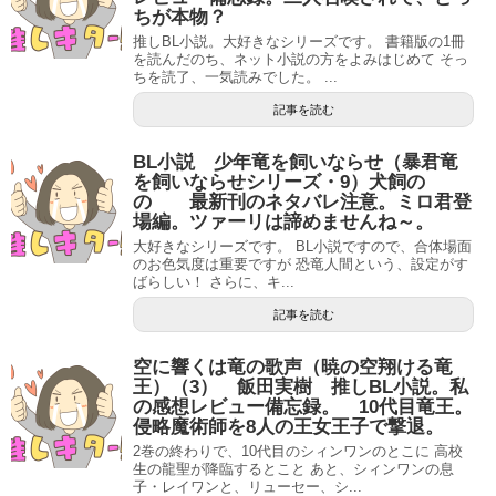
ちが本物？
推しBL小説。大好きなシリーズです。 書籍版の1冊
を読んだのち、ネット小説の方をよみはじめて そっ
ちを読了、一気読みでした。 ...
記事を読む
BL小説 少年竜を飼いならせ（暴君竜
を飼いならせシリーズ・9）犬飼の
の 最新刊のネタバレ注意。ミロ君登
場編。ツァーリは諦めませんね～。
大好きなシリーズです。 BL小説ですので、合体場面
のお色気度は重要ですが 恐竜人間という、設定がす
ばらしい！ さらに、キ...
記事を読む
空に響くは竜の歌声（暁の空翔ける竜
王）（3） 飯田実樹 推しBL小説。私
の感想レビュー備忘録。 10代目竜王。
侵略魔術師を8人の王女王子で撃退。
2巻の終わりで、10代目のシィンワンのとこに 高校
生の龍聖が降臨するとこと あと、シィンワンの息
子・レイワンと、リューセー、シ...