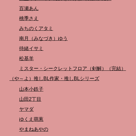
百瀬あん
桃季さえ
みちのくアタミ
南月（みなづき）ゆう
待緒イサミ
松基羊
ミスター・シークレットフロア（剣解）（完結）
（や～よ）推しBL作家・推しBLシリーズ
山本小鉄子
山田2丁目
ヤマダ
ゆくえ萌葱
やまねあやの