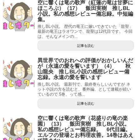
空に響くは竜の歌声（紅蓮の竜は甘夢に
ほころぶ）（17） 飯田実樹 推しBL
小説。私の感想レビュー備忘録。中短編
集。
推しBL小説。 歴代の竜王に嫁いできていた「龍聖」
最新の竜王はラオワンで、龍聖は12代目です。 今回
は、そんなメインの...
記事を読む
異世界でのおれへの評価がおかしいんだ
が（永遠の愛を誓います）（4） 秋
山龍央 推しBL小説の感想レビュー備
忘録。永遠の愛を誓います
推しBL小説。 最新刊で、最終巻らしいんですが ネ
ット小説の方を読むと、番外編、として連載が続い
ているので 5巻、って感...
記事を読む
空に響くは竜の歌声（花盛りの竜の楽
園）（13） 飯田実樹 推しBL小説。
私の感想レビュー備忘録。 6代目編。
エルフの登場とお料理改善。14巻はあえ