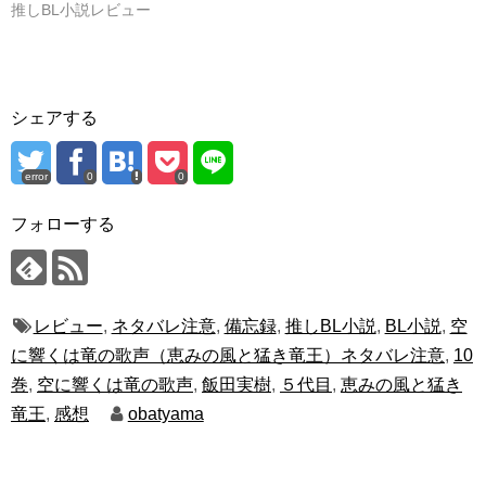
推しBL小説レビュー
シェアする
error
0
0
フォローする
レビュー
,
ネタバレ注意
,
備忘録
,
推しBL小説
,
BL小説
,
空
に響くは竜の歌声（恵みの風と猛き竜王）ネタバレ注意
,
10
巻
,
空に響くは竜の歌声
,
飯田実樹
,
５代目
,
恵みの風と猛き
竜王
,
感想
obatyama