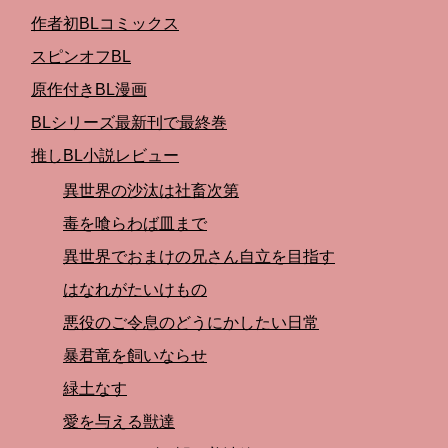
作者初BLコミックス
スピンオフBL
原作付きBL漫画
BLシリーズ最新刊で最終巻
推しBL小説レビュー
異世界の沙汰は社畜次第
毒を喰らわば皿まで
異世界でおまけの兄さん自立を目指す
はなれがたいけもの
悪役のご令息のどうにかしたい日常
暴君竜を飼いならせ
緑土なす
愛を与える獣達