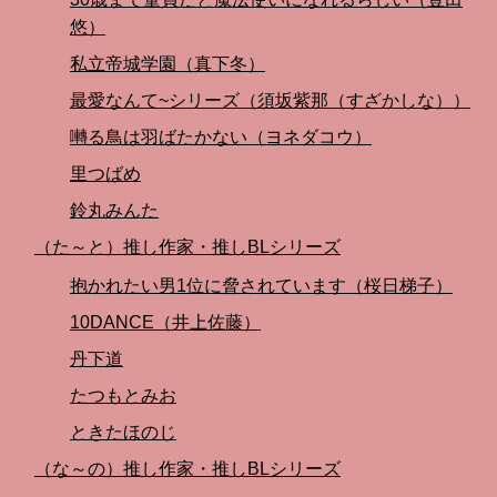
悠）
私立帝城学園（真下冬）
最愛なんて~シリーズ（須坂紫那（すざかしな））
囀る鳥は羽ばたかない（ヨネダコウ）
里つばめ
鈴丸みんた
（た～と）推し作家・推しBLシリーズ
抱かれたい男1位に脅されています（桜日梯子）
10DANCE（井上佐藤）
丹下道
たつもとみお
ときたほのじ
（な～の）推し作家・推しBLシリーズ