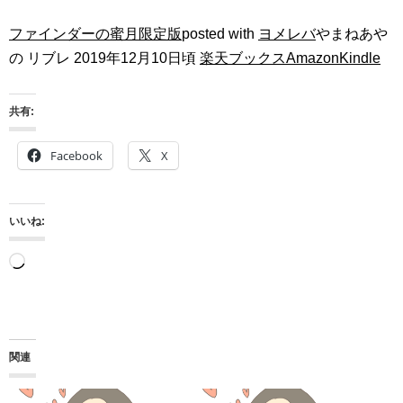
ファインダーの蜜月限定版
posted with
ヨメレバ
やまねあや
の リブレ 2019年12月10日頃
楽天ブックス
Amazon
Kindle
共有:
Facebook
X
いいね:
読
み
込
み
関連
中…