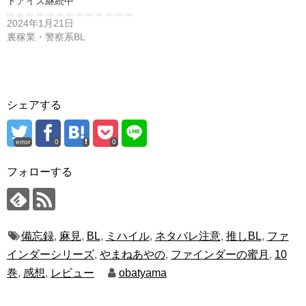
トアイズ継続中
2024年1月21日
裏稼業・警察系BL
シェアする
error
0
0
フォローする
備忘録
,
麻見
,
BL
,
ミハイル
,
ネタバレ注意
,
推しBL
,
ファ
インダーシリーズ
,
やまねあやの
,
ファインダーの蜜月
,
10
巻
,
感想
,
レビュー
obatyama