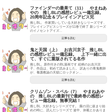
ファインダーの最果て（11） やまねあ
やの 推しBLの感想レビュー備忘録。
20周年記念＆プレイインアビス完
推しBL。 作家買いしている大好きなシリーズです、
プレイインアビスシリーズが11巻で終了 新シリーズ
のイノセントアイズ...
記事を読む
鬼と天国（上） お吉川京子 推しBL
の感想レビュー備忘録。 上下一緒に出
て、すぐに重版されてる名作
推しBL。原作付きのBL漫画です 絵柄のお吉川京
子、作品は、初めて読みました。 訳ありの青鬼教師
が、養護教諭の天獄にロックオン...
記事を読む
クリムゾン・スペル（7） やまねあや
の 推しBLの最新刊で最終巻の感想レ
ビュー備忘録。無事完結！
推しBL. 大好きなシリーズです。 腐の沼に嵌まり始
めの時に、読んだシリーズで 途中、休載とかありま