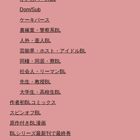
Dom/Sub
ケーキバース
裏稼業・警察系BL
人外・亜人BL
芸能界・ホスト・アイドルBL
同棲・同居・寮BL
社会人・リーマンBL
先生・教授BL
大学生・高校生BL
作者初BLコミックス
スピンオフBL
原作付きBL漫画
BLシリーズ最新刊で最終巻