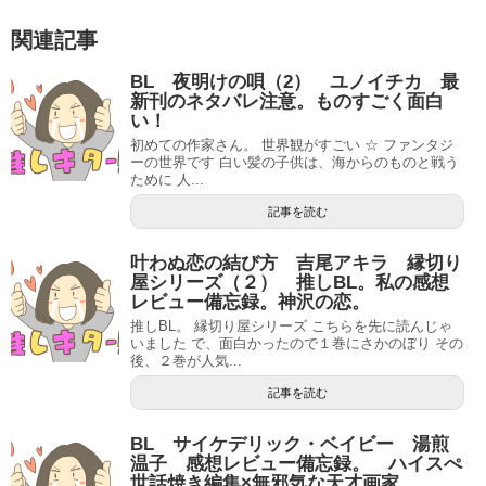
関連記事
BL 夜明けの唄（2） ユノイチカ 最
新刊のネタバレ注意。ものすごく面白
い！
初めての作家さん。 世界観がすごい ☆ ファンタジ
ーの世界です 白い髪の子供は、海からのものと戦う
ために 人...
記事を読む
叶わぬ恋の結び方 吉尾アキラ 縁切り
屋シリーズ（２） 推しBL。私の感想
レビュー備忘録。神沢の恋。
推しBL。 縁切り屋シリーズ こちらを先に読んじゃ
いました で、面白かったので１巻にさかのぼり その
後、２巻が人気...
記事を読む
BL サイケデリック・ベイビー 湯煎
温子 感想レビュー備忘録。 ハイスぺ
世話焼き編集×無邪気な天才画家