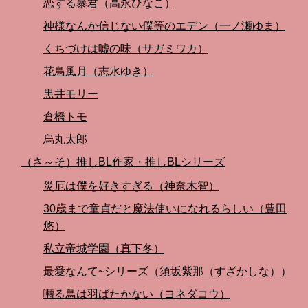
恋する暴君（高永ひなこ）
神様なんか信じない僕等のエデン（一ノ瀬ゆま）
くちづけは嘘の味（サガミワカ）
花鳥風月（志水ゆき）
黒井モリー
倉橋トモ
烏丸太郎
（さ～そ）推しBL作家・推しBLシリーズ
災厄は僕を好きすぎる（神奈木智）
30歳まで童貞だと魔法使いになれるらしい（豊田
悠）
私立帝城学園（真下冬）
最愛なんて~シリーズ（須坂紫那（すざかしな））
囀る鳥は羽ばたかない（ヨネダコウ）