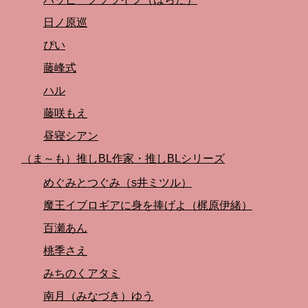
日ノ原巡
ぴい
藤峰式
ハル
藤咲もえ
昼寝シアン
（ま～も）推しBL作家・推しBLシリーズ
めぐみとつぐみ（s井ミツル）
魔王イブロギアに身を捧げよ（梶原伊緒）
百瀬あん
桃季さえ
みちのくアタミ
南月（みなづき）ゆう