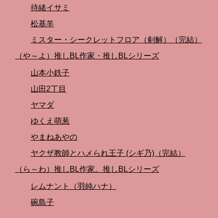
待緒イサミ
松基羊
ミスター・シークレットフロア（剣解）（完結）
（や～よ）推しBL作家・推しBLシリーズ
山本小鉄子
山田2丁目
ヤマダ
ゆくえ萌葱
やまねあやの
ヤクザ教師とハメられ王子 (シギ乃)（完結）
（ら～わ）推しBL作家。推しBLシリーズ
レムナント（羽純ハナ）
碗島子