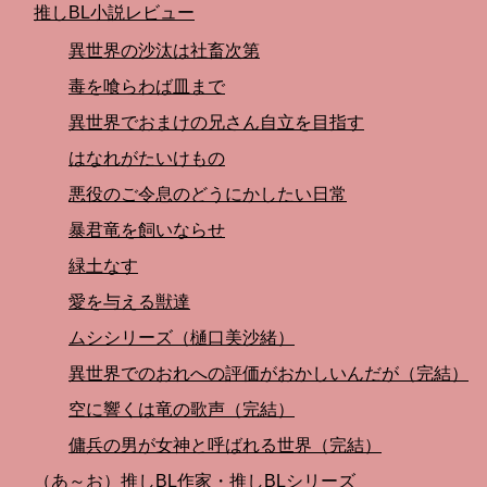
推しBL小説レビュー
異世界の沙汰は社畜次第
毒を喰らわば皿まで
異世界でおまけの兄さん自立を目指す
はなれがたいけもの
悪役のご令息のどうにかしたい日常
暴君竜を飼いならせ
緑土なす
愛を与える獣達
ムシシリーズ（樋口美沙緒）
異世界でのおれへの評価がおかしいんだが（完結）
空に響くは竜の歌声（完結）
傭兵の男が女神と呼ばれる世界（完結）
（あ～お）推しBL作家・推しBLシリーズ