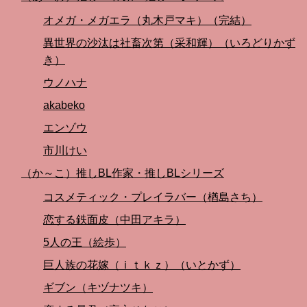
オメガ・メガエラ（丸木戸マキ）（完結）
異世界の沙汰は社畜次第（采和輝）（いろどりかず
き）
ウノハナ
akabeko
エンゾウ
市川けい
（か～こ）推しBL作家・推しBLシリーズ
コスメティック・プレイラバー（楢島さち）
恋する鉄面皮（中田アキラ）
5人の王（絵歩）
巨人族の花嫁（ｉｔｋｚ）（いとかず）
ギブン（キヅナツキ）