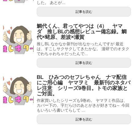
した。 あとが...
記事を読む
鯛代くん、君ってやつは（4） ヤマ
ダ 推しBLの感想レビュー備忘録。鯛
代×蛯原、差波×瀬賀
推しBL なかなか新刊が出なかったんですが 最近
は、すこしサクサクしてきたかな。 漫研でのオタク
でわちゃわちゃだったんで...
記事を読む
BL ひみつのセフレちゃん ナマ配信
にご用心編 ヤマヲミ 最新刊のネタバ
レ注意 シリーズ9巻目。トモの家族と
ご対面。
作家買いしたシリーズも9巻め。 ヤマヲミ作品は、
カバー下の、字だらけのあとがきが好きでね～ 今回
もいろいろ書いてらして ...
記事を読む