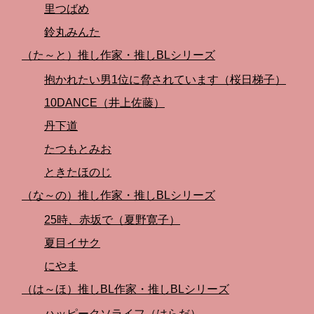
里つばめ
鈴丸みんた
（た～と）推し作家・推しBLシリーズ
抱かれたい男1位に脅されています（桜日梯子）
10DANCE（井上佐藤）
丹下道
たつもとみお
ときたほのじ
（な～の）推し作家・推しBLシリーズ
25時、赤坂で（夏野寛子）
夏目イサク
にやま
（は～ほ）推しBL作家・推しBLシリーズ
ハッピークソライフ（はらだ）