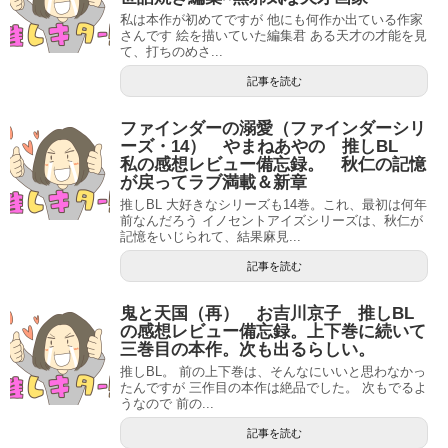
私は本作が初めてですが 他にも何作か出ている作家
さんです 絵を描いていた編集君 ある天才の才能を見
て、打ちのめさ...
記事を読む
ファインダーの溺愛（ファインダーシリ
ーズ・14） やまねあやの 推しBL
私の感想レビュー備忘録。 秋仁の記憶
が戻ってラブ満載＆新章
推しBL 大好きなシリーズも14巻。これ、最初は何年
前なんだろう イノセントアイズシリーズは、秋仁が
記憶をいじられて、結果麻見...
記事を読む
鬼と天国（再） お吉川京子 推しBL
の感想レビュー備忘録。上下巻に続いて
三巻目の本作。次も出るらしい。
推しBL。 前の上下巻は、そんなにいいと思わなかっ
たんですが 三作目の本作は絶品でした。 次もでるよ
うなので 前の...
記事を読む