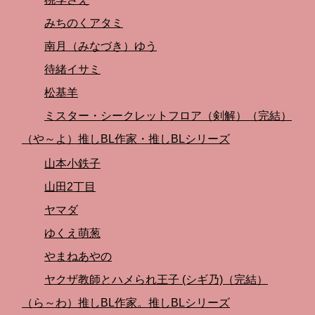
みちのくアタミ
南月（みなづき）ゆう
待緒イサミ
松基羊
ミスター・シークレットフロア（剣解）（完結）
（や～よ）推しBL作家・推しBLシリーズ
山本小鉄子
山田2丁目
ヤマダ
ゆくえ萌葱
やまねあやの
ヤクザ教師とハメられ王子 (シギ乃)（完結）
（ら～わ）推しBL作家。推しBLシリーズ