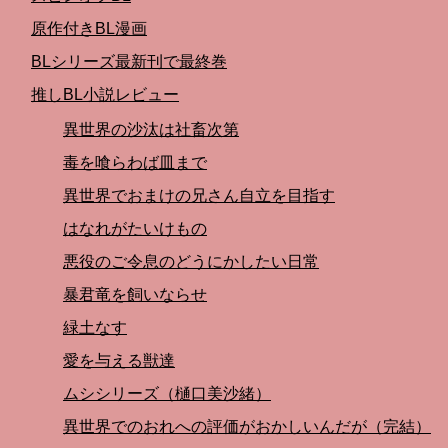
原作付きBL漫画
BLシリーズ最新刊で最終巻
推しBL小説レビュー
異世界の沙汰は社畜次第
毒を喰らわば皿まで
異世界でおまけの兄さん自立を目指す
はなれがたいけもの
悪役のご令息のどうにかしたい日常
暴君竜を飼いならせ
緑土なす
愛を与える獣達
ムシシリーズ（樋口美沙緒）
異世界でのおれへの評価がおかしいんだが（完結）