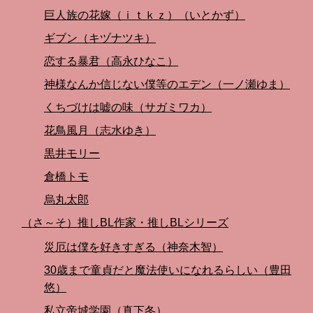
巨人族の花嫁（ｉｔｋｚ）（いとかず）
ギブン（キヅナツキ）
恋する暴君（高永ひなこ）
神様なんか信じない僕等のエデン（一ノ瀬ゆま）
くちづけは嘘の味（サガミワカ）
花鳥風月（志水ゆき）
黒井モリー
倉橋トモ
烏丸太郎
（さ～そ）推しBL作家・推しBLシリーズ
災厄は僕を好きすぎる（神奈木智）
30歳まで童貞だと魔法使いになれるらしい（豊田
悠）
私立帝城学園（真下冬）