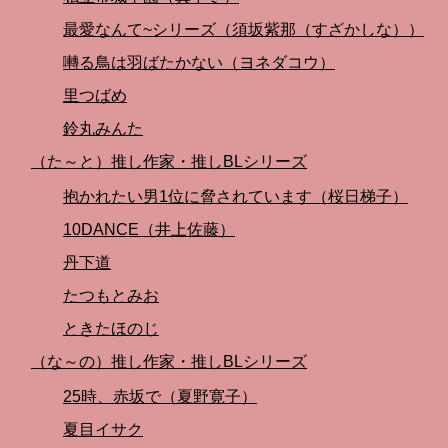
最愛なんて~シリーズ（須坂紫那（すざかしな））
囀る鳥は羽ばたかない（ヨネダコウ）
里つばめ
鈴丸みんた
（た～と）推し作家・推しBLシリーズ
抱かれたい男1位に脅されています（桜日梯子）
10DANCE（井上佐藤）
丹下道
たつもとみお
ときたほのじ
（な～の）推し作家・推しBLシリーズ
25時、赤坂で（夏野寛子）
夏目イサク