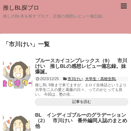
推しBL探ブロ
推しのBL本を探すブログ。読後の感想レビュー備忘録。
「
市川けい
」
一覧
ブルースカイコンプレックス（9） 市川
けい 推しBLの感想レビュー備忘録。妹
爆誕。
2023/12/25
市川けい
,
大学生・高校生BL
推しBL 9巻まで来てますが、エロイ合体話というより
大学生二人の愛と葛藤の日々、ってのがとっても良
い。 今回は、塾の生...
記事を読む
BL インディゴブルーのグラデーション
（2） 市川けい 番外編同人誌のまとめ
他