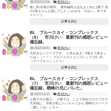
2022/12/26
市川けい
推しBL作家の新作。 番外編同人誌をまとめた1冊で 前
の1巻もそんな感じでした いわゆる「やおい」本です
ストーリ...
記事を読む
BL ブルースカイ・コンプレックス
（8） 市川けい 最新刊の感想レビュー
備忘録。
2022/10/21
市川けい
大好きなシリーズです。 人気もある！8巻まで来まし
たね～（＾＾） ブルースカイコンプレックス8（8）
（マーブルコミックス） ...
記事を読む
BL ブルースカイ・コンプレックス
（7） 市川けい 最新刊の感想レビュー
備忘録。楢崎の兄にバレた。
2021/11/11
市川けい
小冊子付を購入。 小冊子は、二人で初めてのラブホで
天井鏡に、寺島が恥じらっちゃうから 楢崎がスパーク
（優しくね）しちゃ...