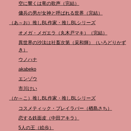
空に響くは竜の歌声（完結）
傭兵の男が女神と呼ばれる世界（完結）
（あ～お）推しBL作家・推しBLシリーズ
オメガ・メガエラ（丸木戸マキ）（完結）
異世界の沙汰は社畜次第（采和輝）（いろどりかず
き）
ウノハナ
akabeko
エンゾウ
市川けい
（か～こ）推しBL作家・推しBLシリーズ
コスメティック・プレイラバー（楢島さち）
恋する鉄面皮（中田アキラ）
5人の王（絵歩）