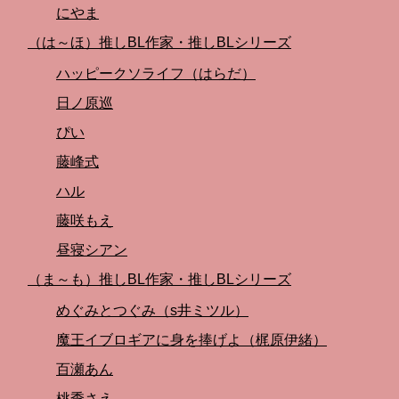
にやま
（は～ほ）推しBL作家・推しBLシリーズ
ハッピークソライフ（はらだ）
日ノ原巡
ぴい
藤峰式
ハル
藤咲もえ
昼寝シアン
（ま～も）推しBL作家・推しBLシリーズ
めぐみとつぐみ（s井ミツル）
魔王イブロギアに身を捧げよ（梶原伊緒）
百瀬あん
桃季さえ