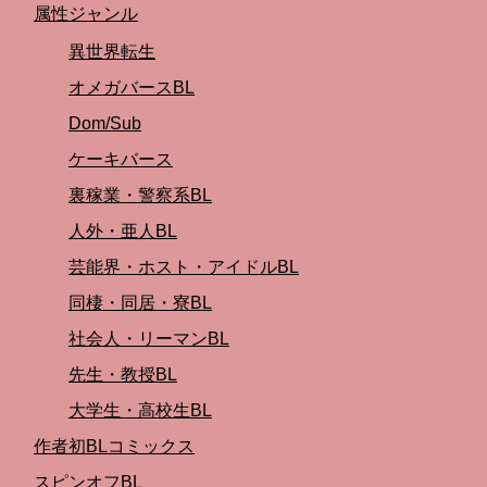
属性ジャンル
異世界転生
オメガバースBL
Dom/Sub
ケーキバース
裏稼業・警察系BL
人外・亜人BL
芸能界・ホスト・アイドルBL
同棲・同居・寮BL
社会人・リーマンBL
先生・教授BL
大学生・高校生BL
作者初BLコミックス
スピンオフBL