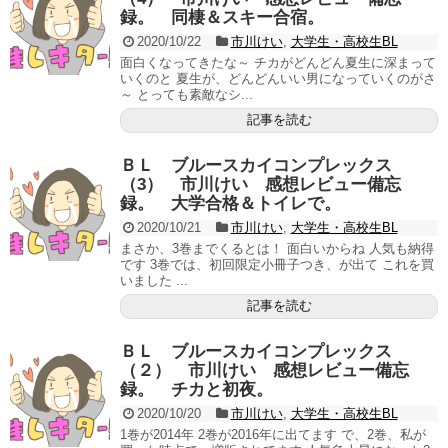
録。 同棲＆スキー合宿。
2020/10/22
市川けい
,
大学生・高校生BL
面白くなってきたな～ チカがどんどん夏生に深まって
いくのと 夏生が、どんどんいい男になっていくのがさ
～ とっても素敵なシ...
記事を読む
ＢＬ ブルースカイコンプレックス
（3） 市川けい 感想レビュー備忘
録。 大学合格＆トイレで。
2020/10/21
市川けい
,
大学生・高校生BL
まさか、3巻までくるとは！ 面白いからね 人気も納得
です 3巻では、初回限定小冊子つき、が出て これを買
いました ...
記事を読む
ＢＬ ブルースカイコンプレックス
（２） 市川けい 感想レビュー備忘
録。 チカと初夜。
2020/10/20
市川けい
,
大学生・高校生BL
1巻が2014年 2巻が2016年に出てます で、2巻、私が